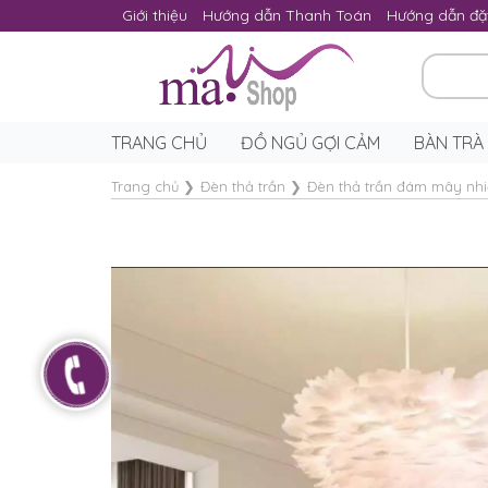
Giới thiệu
Hướng dẫn Thanh Toán
Hướng dẫn đặ
TRANG CHỦ
ĐỒ NGỦ GỢI CẢM
BÀN TRÀ
Trang chủ
❯
Đèn thả trần
❯
Đèn thả trần đám mây nh