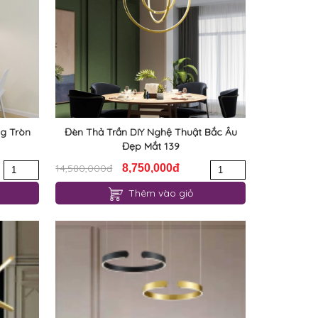
g Tròn
Đèn Thả Trần DIY Nghệ Thuật Bắc Âu
Đẹp Mắt 139
14,580,000đ
8,750,000đ
Thêm vào giỏ