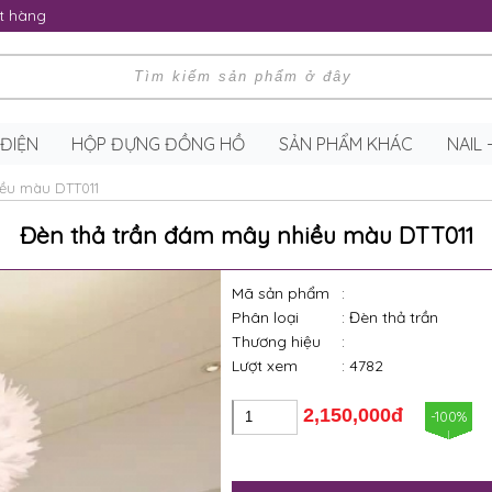
t hàng
 ĐIỆN
HỘP ĐỰNG ĐỒNG HỒ
SẢN PHẨM KHÁC
NAIL
iều màu DTT011
Đèn thả trần đám mây nhiều màu DTT011
Mã sản phẩm
:
Phân loại
: Đèn thả trần
Thương hiệu
:
Lượt xem
: 4782
2,150,000đ
-100%