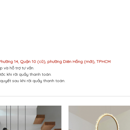
 Phường 14, Quận 10 (cũ), phường Diên Hồng (mới), TPHCM
p và hỗ trợ tư vấn.
ước khi rời quầy thanh toán.
 quyết sau khi rời quầy thanh toán.