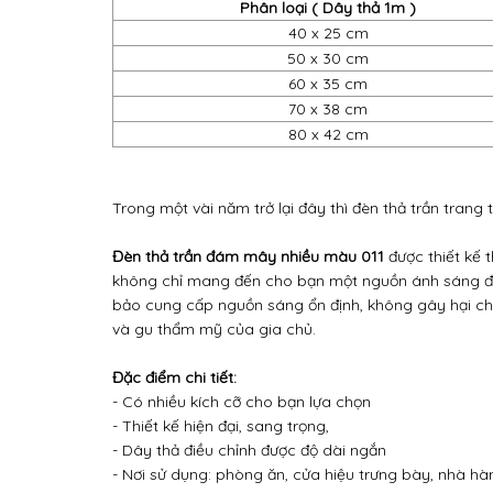
Phân loại ( Dây thả 1m )
40 x 25 cm
50 x 30 cm
60 x 35 cm
70 x 38 cm
80 x 42 cm
Trong một vài năm trở lại đây thì đèn thả trần trang
Đèn thả trần đám mây nhiều màu 011
được thiết kế 
không chỉ mang đến cho bạn một nguồn ánh sáng đẹ
bảo cung cấp nguồn sáng ổn định, không gây hại cho
và gu thẩm mỹ của gia chủ.
Đặc điểm chi tiết:
- Có nhiều kích cỡ cho bạn lựa chọn
- Thiết kế hiện đại, sang trọng,
- Dây thả điều chỉnh được độ dài ngắn
- Nơi sử dụng: phòng ăn, cửa hiệu trưng bày, nhà hàn