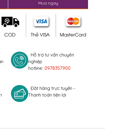
Mua ngay
Hỗ trợ tư vấn chuyên
àn
nghiệp
hotline:
0978357900
Đặt hàng trực tuyến -
h
Thanh toán tiện lợi