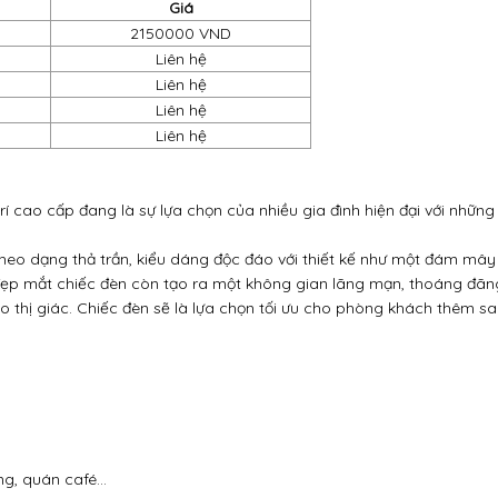
Giá
2150000 VND
Liên hệ
Liên hệ
Liên hệ
Liên hệ
 trí cao cấp đang là sự lựa chọn của nhiều gia đình hiện đại với nhữ
theo dạng thả trần, kiểu dáng độc đáo với thiết kế như một đám mây
p mắt chiếc đèn còn tạo ra một không gian lãng mạn, thoáng đãng
 thị giác. Chiếc đèn sẽ là lựa chọn tối ưu cho phòng khách thêm s
g, quán café...