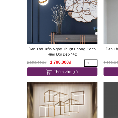
Đèn Thả Trần Nghệ Thuật Phong Cách
Đèn Th
Hiện Đại Đẹp 142
2,830,000đ
1,700,000đ
3,580,0
Thêm vào giỏ