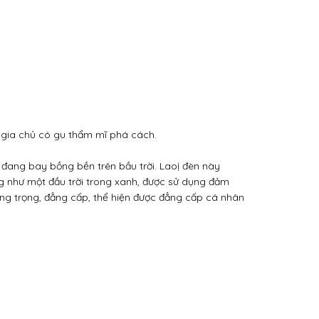
ng gia chủ có gu thẩm mĩ phá cách.
 đang bay bồng bền trên bầu trời. Laoị đèn này
 như một đầu trời trong xanh, được sử dụng đảm
ang trọng, đẳng cấp, thể hiện được đẳng cấp cá nhân