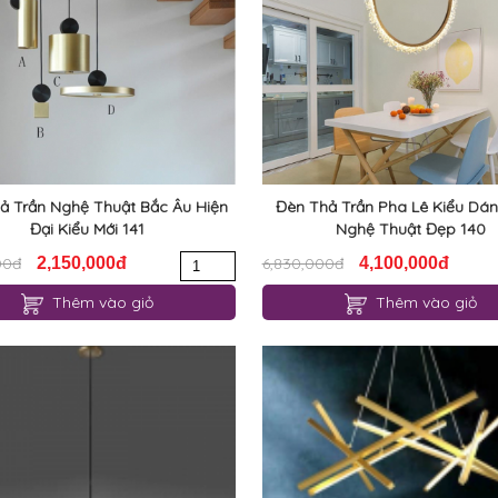
ả Trần Nghệ Thuật Bắc Âu Hiện
Đèn Thả Trần Pha Lê Kiểu Dán
Đại Kiểu Mới 141
Nghệ Thuật Đẹp 140
00đ
2,150,000đ
6,830,000đ
4,100,000đ
Thêm vào giỏ
Thêm vào giỏ