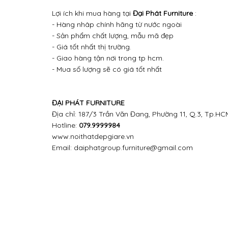
Lợi ích khi mua hàng tại
Đại Phát Furniture
:
- Hàng nhâp chính hãng từ nước ngoài
- Sản phẩm chất lượng, mẫu mã đẹp
- Giá tốt nhất thị trường.
- Giao hàng tận nơi trong tp hcm.
- Mua số lượng sẽ có giá tốt nhất
ĐẠI PHÁT FURNITURE
Địa chỉ: 187/3 Trần Văn Đang, Phường 11, Q.3, Tp.HC
Hotline:
079.9999984
www.noithatdepgiare.vn
Email: daiphatgroup.furniture@gmail.com