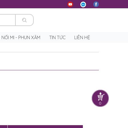
 - NỐI MI - PHUN XĂM
TIN TỨC
LIÊN HỆ
0