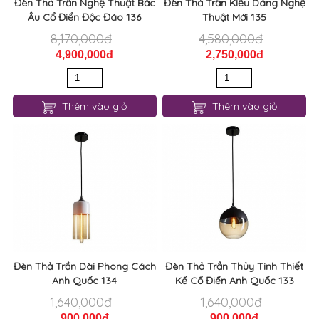
Đèn Thả Trần Nghệ Thuật Bắc
Đèn Thả Trần Kiểu Dáng Nghệ
Âu Cổ Điển Độc Đáo 136
Thuật Mới 135
8,170,000đ
4,580,000đ
4,900,000đ
2,750,000đ
Thêm vào giỏ
Thêm vào giỏ
Đèn Thả Trần Dài Phong Cách
Đèn Thả Trần Thủy Tinh Thiết
Anh Quốc 134
Kế Cổ Điển Anh Quốc 133
1,640,000đ
1,640,000đ
900,000đ
900,000đ