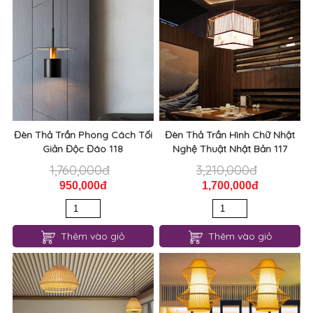
Đèn Thả Trần Phong Cách Tối
Đèn Thả Trần Hình Chữ Nhật
Giản Độc Đáo 118
Nghệ Thuật Nhật Bản 117
1,760,000đ
3,210,000đ
950,000đ
1,700,000đ
Thêm vào giỏ
Thêm vào giỏ