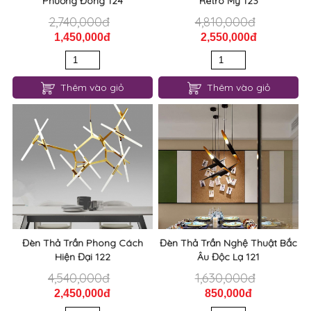
Phương Đông 124
Retro Mỹ 123
2,740,000đ
4,810,000đ
1,450,000đ
2,550,000đ
Thêm vào giỏ
Thêm vào giỏ
Đèn Thả Trần Phong Cách
Đèn Thả Trần Nghệ Thuật Bắc
Hiện Đại 122
Âu Độc Lạ 121
4,540,000đ
1,630,000đ
2,450,000đ
850,000đ