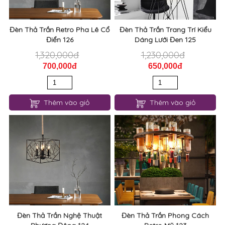
Đèn Thả Trần Retro Pha Lê Cổ
Đèn Thả Trần Trang Trí Kiểu
Điển 126
Dáng Lưới Đen 125
1,320,000đ
1,230,000đ
700,000đ
650,000đ
Thêm vào giỏ
Thêm vào giỏ
Đèn Thả Trần Nghệ Thuật
Đèn Thả Trần Phong Cách