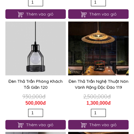
Thêm vào giỏ
Thêm vào giỏ
Đèn Thả Trần Phòng Khách
Đèn Thả Trần Nghệ Thuật Nón
Tối Giản 120
Vành Rộng Độc Đáo 119
930,000đ
2,500,000đ
500,000đ
1,300,000đ
Thêm vào giỏ
Thêm vào giỏ