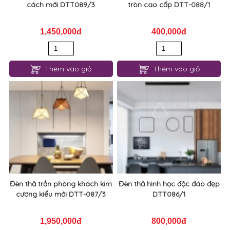
cách mới DTT089/3
tròn cao cấp DTT-088/1
1,450,000đ
400,000đ
Thêm vào giỏ
Thêm vào giỏ
Đèn thả trần phòng khách kim
Đèn thả hình học độc đáo đẹp
cương kiểu mới DTT-087/3
DTT086/1
1,950,000đ
800,000đ