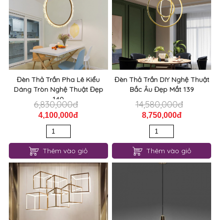
Đèn Thả Trần Pha Lê Kiểu
Đèn Thả Trần DIY Nghệ Thuật
Dáng Tròn Nghệ Thuật Đẹp
Bắc Âu Đẹp Mắt 139
140
6,830,000đ
14,580,000đ
4,100,000đ
8,750,000đ
Thêm vào giỏ
Thêm vào giỏ