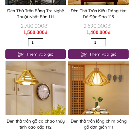
Đèn Thả Trần Bằng Tre Nghệ
Đèn Thả Trần Kiểu Dáng Hạt
Thuật Nhật Bản 114
Dẻ Độc Đáo 113
2,780,000đ
2,690,000đ
1,500,000đ
1,400,000đ
Thêm vào giỏ
Thêm vào giỏ
Đèn thả trần gỗ có chao thủy
Đèn thả trần lồng chim bằng
tinh cao cấp 112
gỗ đơn giản 111