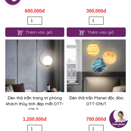
600,000đ
300,000đ
Thêm vào giỏ
Thêm vào giỏ
Đèn thả trần trang trí phòng
Đèn thả trần Planet độc đáo
khách thủy tinh đẹp mắt DTT-
DTT-074/1
075/1...
1,200,000đ
700,000đ