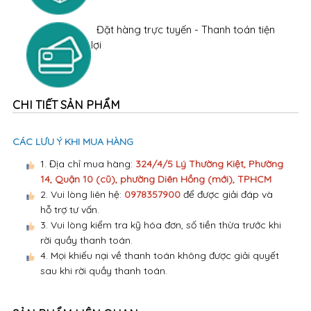
Đặt hàng trực tuyến - Thanh toán tiện
lợi
CHI TIẾT SẢN PHẨM
CÁC LƯU Ý KHI MUA HÀNG
1. Địa chỉ mua hàng:
324/4/5 Lý Thường Kiệt, Phường
14, Quận 10 (cũ), phường Diên Hồng (mới), TPHCM
2. Vui lòng liên hệ:
0978357900
để được giải đáp và
hỗ trợ tư vấn.
3. Vui lòng kiểm tra kỹ hóa đơn, số tiền thừa trước khi
rời quầy thanh toán.
4. Mọi khiếu nại về thanh toán không được giải quyết
sau khi rời quầy thanh toán.