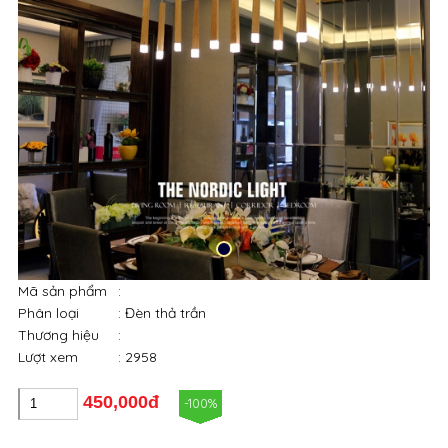
Mã sản phẩm
:
Phân loại
: Đèn thả trần
Thương hiệu
:
Lượt xem
: 2958
450,000đ
-100%