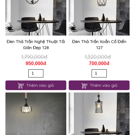
Đèn Thả Trần Nghệ Thuật Tối
Đèn Thả Trần Xoắn Cổ Điển
Giản Đẹp 128
127
1,790,000đ
1,320,000đ
950,000đ
700,000đ
Thêm vào giỏ
Thêm vào giỏ