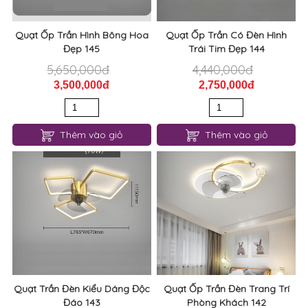
Quạt Ốp Trần Hình Bông Hoa
Quạt Ốp Trần Có Đèn Hình
Đẹp 145
Trái Tim Đẹp 144
5,650,000đ
4,440,000đ
3,500,000đ
2,750,000đ
Thêm vào giỏ
Thêm vào giỏ
Quạt Trần Đèn Kiểu Dáng Độc
Quạt Ốp Trần Đèn Trang Trí
Đáo 143
Phòng Khách 142