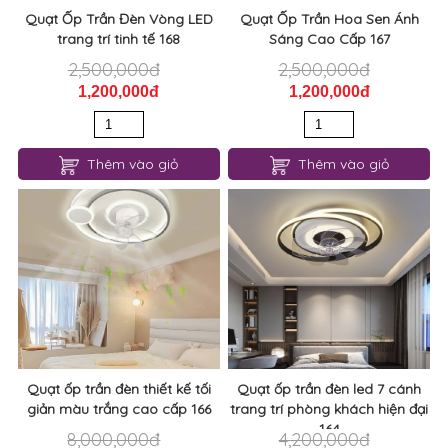
Quạt Ốp Trần Đèn Vòng LED
Quạt Ốp Trần Hoa Sen Ánh
trang trí tinh tế 168
Sáng Cao Cấp 167
2,500,000đ
2,500,000đ
1,200,000đ
1,200,000đ
Thêm vào giỏ
Thêm vào giỏ
Quạt ốp trần đèn thiết kế tối
Quạt ốp trần đèn led 7 cánh
giản màu trắng cao cấp 166
trang trí phòng khách hiện đại
164
8,000,000đ
4,200,000đ