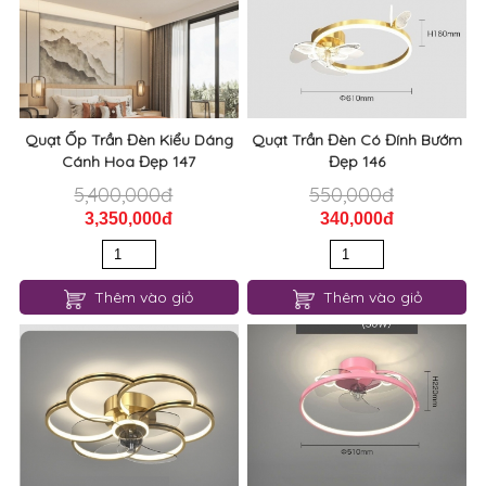
Quạt Ốp Trần Đèn Kiểu Dáng
Quạt Trần Đèn Có Đính Bướm
Cánh Hoa Đẹp 147
Đẹp 146
5,400,000đ
550,000đ
3,350,000đ
340,000đ
Thêm vào giỏ
Thêm vào giỏ