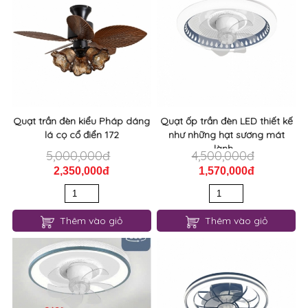
Quạt trần đèn kiểu Pháp dáng
Quạt ốp trần đèn LED thiết kế
lá cọ cổ điển 172
như những hạt sương mát
lành...
5,000,000đ
4,500,000đ
2,350,000đ
1,570,000đ
Thêm vào giỏ
Thêm vào giỏ