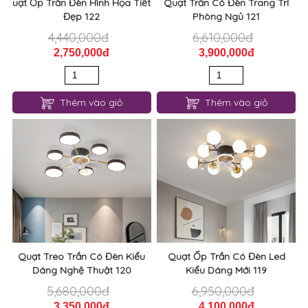
uạt Ốp Trần Đèn Hình Họa Tiết
Quạt Trần Có Đèn Trang Trí
Đẹp 122
Phòng Ngủ 121
4,440,000đ
6,610,000đ
2,750,000đ
3,900,000đ
Thêm vào giỏ
Thêm vào giỏ
Quạt Treo Trần Có Đèn Kiểu
Quạt Ốp Trần Có Đèn Led
Dáng Nghệ Thuật 120
Kiểu Dáng Mới 119
5,680,000đ
6,950,000đ
3,350,000đ
4,100,000đ