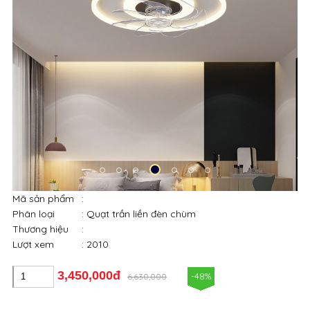
Mã sản phẩm
:
Phân loại
: Quạt trần liền đèn chùm
Thương hiệu
:
Lượt xem
: 2010
3,450,000đ
-48%
6,630,000