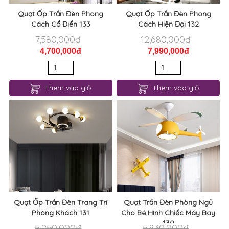
Quạt Ốp Trần Đèn Phong
Quạt Ốp Trần Đèn Phong
Cách Cổ Điển 133
Cách Hiện Đại 132
7,580,000đ
12,680,000đ
4,700,000đ
7,990,000đ
Thêm vào giỏ
Thêm vào giỏ
Quạt Ốp Trần Đèn Trang Trí
Quạt Trần Đèn Phòng Ngủ
Phòng Khách 131
Cho Bé Hình Chiếc Máy Bay
130
5,250,000đ
5,830,000đ