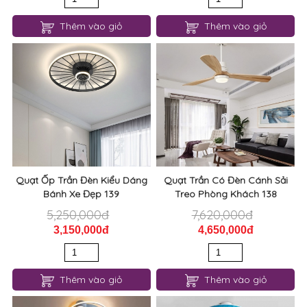
Thêm vào giỏ
Thêm vào giỏ
Quạt Ốp Trần Đèn Kiểu Dáng
Quạt Trần Có Đèn Cánh Sải
Bánh Xe Đẹp 139
Treo Phòng Khách 138
5,250,000đ
7,620,000đ
3,150,000đ
4,650,000đ
Thêm vào giỏ
Thêm vào giỏ