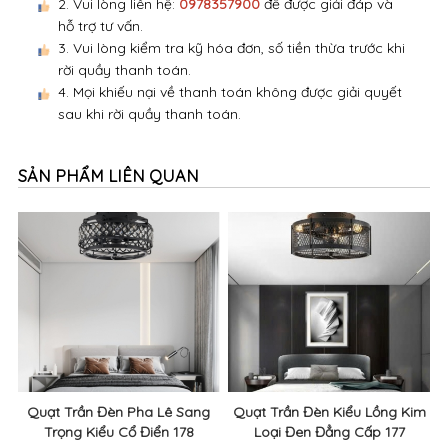
2. Vui lòng liên hệ:
0978357900
để được giải đáp và
hỗ trợ tư vấn.
3. Vui lòng kiểm tra kỹ hóa đơn, số tiền thừa trước khi
rời quầy thanh toán.
4. Mọi khiếu nại về thanh toán không được giải quyết
sau khi rời quầy thanh toán.
SẢN PHẨM LIÊN QUAN
Quạt Trần Đèn Pha Lê Sang
Quạt Trần Đèn Kiểu Lồng Kim
Trọng Kiểu Cổ Điển 178
Loại Đen Đẳng Cấp 177