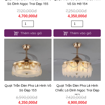
Sò Đính Ngọc Trai Đẹp 155
Vỏ Sò Mờ 154
7,120,000đ
7,250,000đ
4,700,000đ
4,350,000đ
Thêm vào giỏ
Thêm vào giỏ
Quạt Trần Đèn Pha Lê Hình Vỏ
Quạt Trần Đèn Pha Lê Hình
Sò Đẹp 153
Chiếc Lá Đính Ngọc Trai Đẹp
152
6,590,000đ
7,420,000đ
4,350,000đ
4,900,000đ