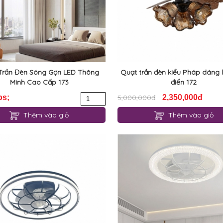
Trần Đèn Sóng Gợn LED Thông
Quạt trần đèn kiểu Pháp dáng 
Minh Cao Cấp 173
điển 172
ps;
5,000,000đ
2,350,000đ
Thêm vào giỏ
Thêm vào giỏ