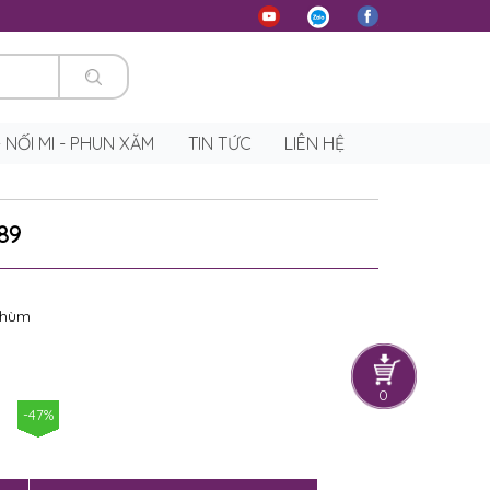
 - NỐI MI - PHUN XĂM
TIN TỨC
LIÊN HỆ
89
 chùm
0
-47%