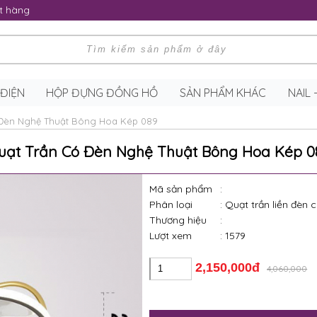
t hàng
 ĐIỆN
HỘP ĐỰNG ĐỒNG HỒ
SẢN PHẨM KHÁC
NAIL
 Đèn Nghệ Thuật Bông Hoa Kép 089
uạt Trần Có Đèn Nghệ Thuật Bông Hoa Kép 0
Mã sản phẩm
:
Phân loại
: Quạt trần liền đèn
Thương hiệu
:
Lượt xem
: 1579
2,150,000đ
4,060,000