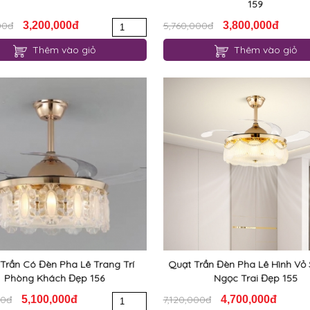
159
00đ
3,200,000đ
5,760,000đ
3,800,000đ
Thêm vào giỏ
Thêm vào giỏ
Trần Có Đèn Pha Lê Trang Trí
Quạt Trần Đèn Pha Lê Hình Vỏ 
Phòng Khách Đẹp 156
Ngọc Trai Đẹp 155
00đ
5,100,000đ
7,120,000đ
4,700,000đ