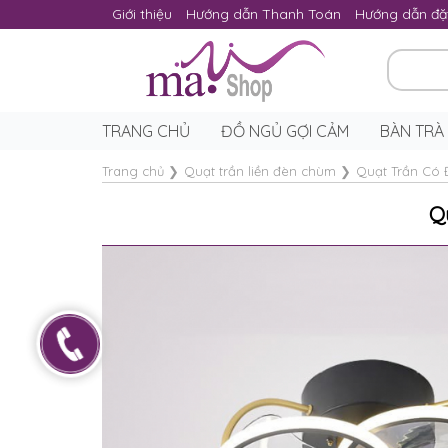
Giới thiệu
Hướng dẫn Thanh Toán
Hướng dẫn đặ
TRANG CHỦ
ĐỒ NGỦ GỢI CẢM
BÀN TRÀ
Trang chủ
❯
Quạt trần liền đèn chùm
❯
Quạt Trần Có
Q