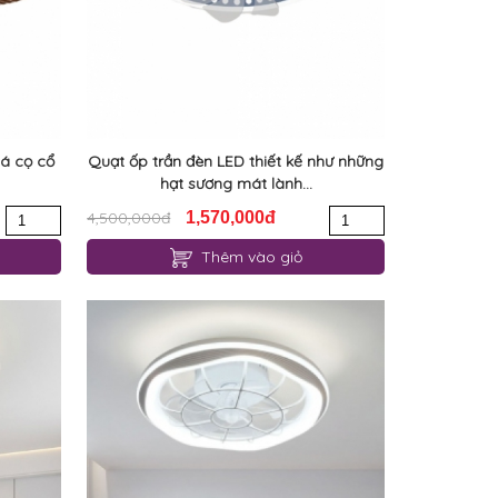
lá cọ cổ
Quạt ốp trần đèn LED thiết kế như những
hạt sương mát lành...
4,500,000đ
1,570,000đ
Thêm vào giỏ