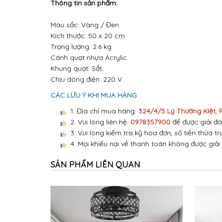
Thông tin sản phẩm:
Màu sắc: Vàng / Đen.
Kích thước: 50 x 20 cm
Trọng lượng: 2.6 kg
Cánh quạt nhựa Acrylic.
Khung quạt: Sắt.
Chịu dòng điện: 220 V
CÁC LƯU Ý KHI MUA HÀNG
1. Địa chỉ mua hàng:
324/4/5 Lý Thường Kiệt,
2. Vui lòng liên hệ:
0978357900
để được giải đá
3. Vui lòng kiểm tra kỹ hóa đơn, số tiền thừa tr
4. Mọi khiếu nại về thanh toán không được giải
SẢN PHẨM LIÊN QUAN