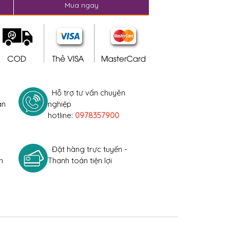
Mua ngay
Hỗ trợ tư vấn chuyên
àn
nghiệp
hotline:
0978357900
Đặt hàng trực tuyến -
h
Thanh toán tiện lợi