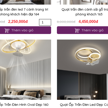
p trần đèn led 7 cánh trang trí
Quạt trần đèn cánh sải gỗ tra
phòng khách hiện đại 164
phòng khách 163
00đ
2,250,000đ
8,000,000đ
4,450,000đ
Thêm vào giỏ
Thêm vào giỏ
p Trần Đèn Hình Oval Đẹp 160
Quạt Ốp Trần Đèn Led Đẹp C