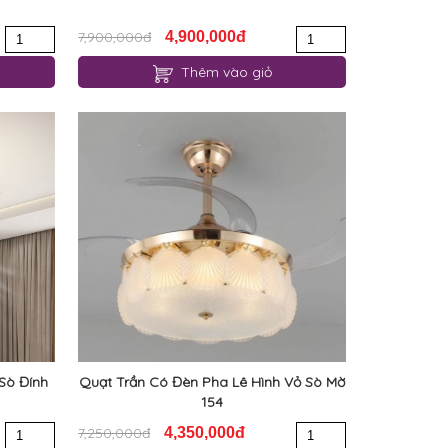
7,900,000đ
4,900,000đ
Thêm vào giỏ
Sò Đính
Quạt Trần Có Đèn Pha Lê Hình Vỏ Sò Mờ
154
7,250,000đ
4,350,000đ