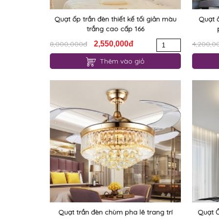
Quạt ốp trần đèn thiết kế tối giản màu
Quạt ố
trắng cao cấp 166
8,000,000đ
2,550,000đ
4,200,0
Thêm vào giỏ
Quạt trần đèn chùm pha lê trang trí
Quạt Ố