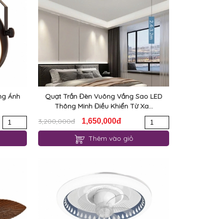
ng Ánh
Quạt Trần Đèn Vuông Vầng Sao LED
Thông Minh Điều Khiển Từ Xa...
3,200,000đ
1,650,000đ
Thêm vào giỏ