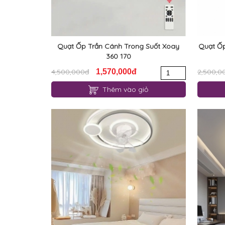
Quạt Ốp Trần Cánh Trong Suốt Xoay
Quạt Ốp
360 170
4,500,000đ
1,570,000đ
2,500,0
Thêm vào giỏ