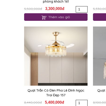
phòng khách 161
5,500,000đ
3,300,000đ
5,330,0
Thêm vào giỏ
Quạt Trần Có Đèn Pha Lê Đính Ngọc
Quạt 
Trai Đẹp 157
8,440,000đ
5,400,000đ
8,100,0