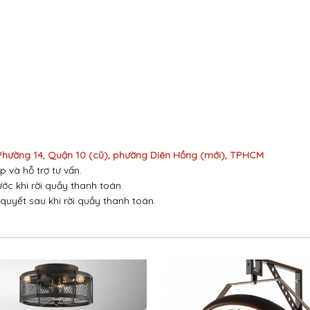
 Phường 14, Quận 10 (cũ), phường Diên Hồng (mới), TPHCM
p và hỗ trợ tư vấn.
ước khi rời quầy thanh toán.
 quyết sau khi rời quầy thanh toán.