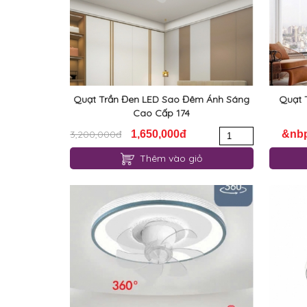
Quạt Trần Đen LED Sao Đêm Ánh Sáng
Quạt 
Cao Cấp 174
3,200,000đ
1,650,000đ
&nb
Thêm vào giỏ