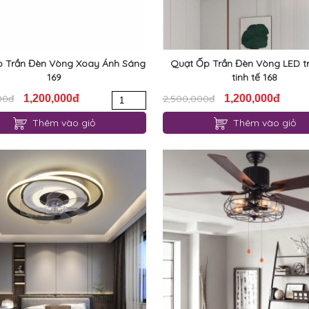
 Trần Đèn Vòng Xoay Ánh Sáng
Quạt Ốp Trần Đèn Vòng LED tr
169
tinh tế 168
00đ
1,200,000đ
2,500,000đ
1,200,000đ
Thêm vào giỏ
Thêm vào giỏ