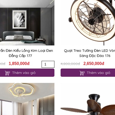
rần Đèn Kiểu Lồng Kim Loại Đen
Quạt Treo Tường Đèn LED Vò
Đẳng Cấp 177
Sáng Độc Đáo 176
00đ
1,850,000đ
4,800,000đ
2,650,000đ
Thêm vào giỏ
Thêm vào giỏ