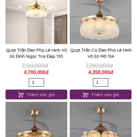
Quạt Trần Đèn Pha Lê Hình Vỏ
Quạt Trần Có Đèn Pha Lê Hình
Sò Đính Ngọc Trai Đẹp 155
Vỏ Sò Mờ 154
7,120,000đ
7,250,000đ
4,700,000đ
4,350,000đ
Thêm vào giỏ
Thêm vào giỏ