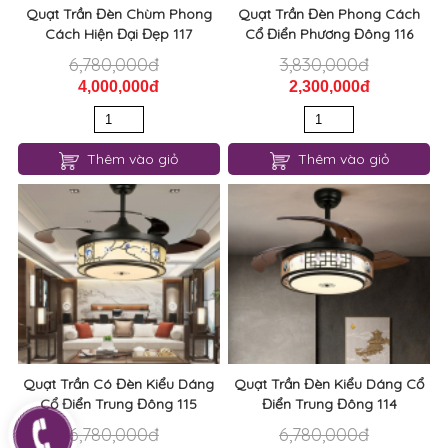
Quạt Trần Đèn Chùm Phong
Quạt Trần Đèn Phong Cách
Cách Hiện Đại Đẹp 117
Cổ Điển Phương Đông 116
6,780,000đ
3,830,000đ
4,000,000đ
2,300,000đ
Thêm vào giỏ
Thêm vào giỏ
Quạt Trần Có Đèn Kiểu Dáng
Quạt Trần Đèn Kiểu Dáng Cổ
Cổ Điển Trung Đông 115
Điển Trung Đông 114
6,780,000đ
6,780,000đ