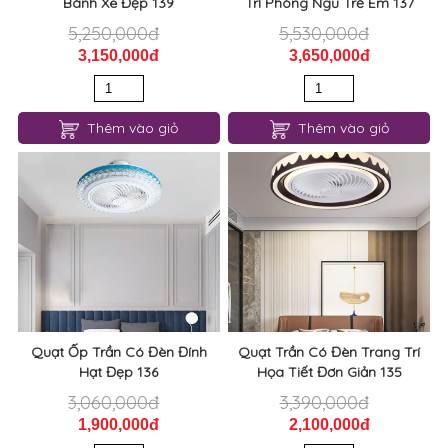
5,250,000đ
5,530,000đ
3,150,000đ
3,650,000đ
Thêm vào giỏ
Thêm vào giỏ
Quạt Ốp Trần Có Đèn Đính
Quạt Trần Có Đèn Trang Trí
Hạt Đẹp 136
Họa Tiết Đơn Giản 135
3,060,000đ
3,390,000đ
1,900,000đ
2,100,000đ