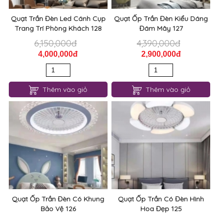
Quạt Trần Đèn Led Cánh Cụp
Quạt Ốp Trần Đèn Kiểu Dáng
Trang Trí Phòng Khách 128
Đám Mây 127
6,150,000đ
4,390,000đ
4,000,000đ
2,900,000đ
Thêm vào giỏ
Thêm vào giỏ
Quạt Ốp Trần Đèn Có Khung
Quạt Ốp Trần Có Đèn Hình
Bảo Vệ 126
Hoa Đẹp 125