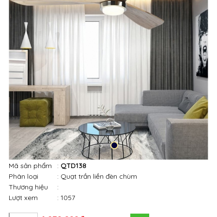
Mã sản phẩm
:
QTD138
Phân loại
: Quạt trần liền đèn chùm
Thương hiệu
:
Lượt xem
: 1057
4,650,000đ
-39%
7,620,000