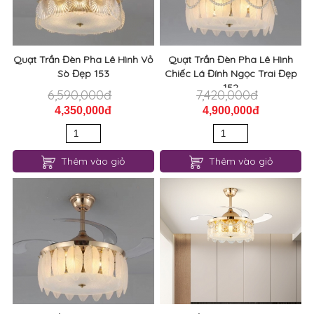
Quạt Trần Đèn Pha Lê Hình Vỏ
Quạt Trần Đèn Pha Lê Hình
Sò Đẹp 153
Chiếc Lá Đính Ngọc Trai Đẹp
152
6,590,000đ
7,420,000đ
4,350,000đ
4,900,000đ
Thêm vào giỏ
Thêm vào giỏ
Quạt Trần Đèn Pha Lê Hình
Quạt Trần Có Đèn Pha Lê Đính