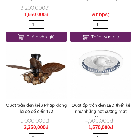
3,200,000đ
1,650,000đ
&nbps;
Thêm vào giỏ
Thêm vào giỏ
Quạt trần đèn kiểu Pháp dáng
Quạt ốp trần đèn LED thiết kế
lá cọ cổ điển 172
như những hạt sương mát
lành...
5,000,000đ
4,500,000đ
2,350,000đ
1,570,000đ