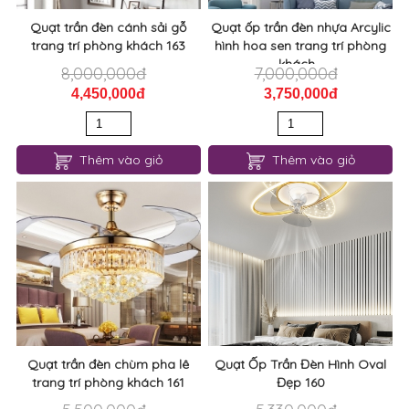
Quạt trần đèn cánh sải gỗ
Quạt ốp trần đèn nhựa Arcylic
trang trí phòng khách 163
hình hoa sen trang trí phòng
khách...
8,000,000đ
7,000,000đ
4,450,000đ
3,750,000đ
Thêm vào giỏ
Thêm vào giỏ
Quạt trần đèn chùm pha lê
Quạt Ốp Trần Đèn Hình Oval
trang trí phòng khách 161
Đẹp 160
5,500,000đ
5,330,000đ