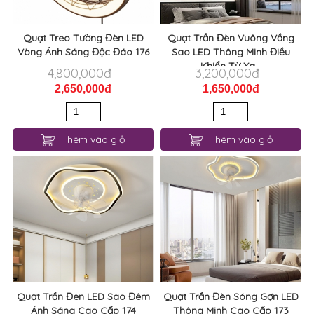
Quạt Treo Tường Đèn LED
Quạt Trần Đèn Vuông Vầng
Vòng Ánh Sáng Độc Đáo 176
Sao LED Thông Minh Điều
Khiển Từ Xa...
4,800,000đ
3,200,000đ
2,650,000đ
1,650,000đ
Thêm vào giỏ
Thêm vào giỏ
Quạt Trần Đen LED Sao Đêm
Quạt Trần Đèn Sóng Gợn LED
Ánh Sáng Cao Cấp 174
Thông Minh Cao Cấp 173