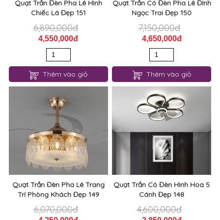
Chiếc Lá Đẹp 151
Ngọc Trai Đẹp 150
6,890,000đ
7,150,000đ
4,550,000đ
4,650,000đ
Thêm vào giỏ
Thêm vào giỏ
Quạt Trần Đèn Pha Lê Trang
Quạt Trần Có Đèn Hình Hoa 5
Trí Phòng Khách Đẹp 149
Cánh Đẹp 148
6,070,000đ
4,600,000đ
4,250,000đ
2,850,000đ