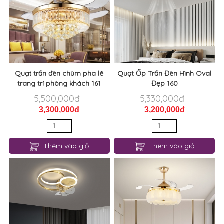
Quạt trần đèn chùm pha lê
Quạt Ốp Trần Đèn Hình Oval
trang trí phòng khách 161
Đẹp 160
5,500,000đ
5,330,000đ
3,300,000đ
3,200,000đ
Thêm vào giỏ
Thêm vào giỏ