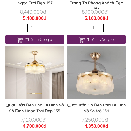
Ngọc Trai Đẹp 157
Trang Trí Phòng Khách Đẹp
156
8,440,000đ
8,100,000đ
5,400,000đ
5,100,000đ
Thêm vào giỏ
Thêm vào giỏ
Quạt Trần Đèn Pha Lê Hình Vỏ
Quạt Trần Có Đèn Pha Lê Hình
Sò Đính Ngọc Trai Đẹp 155
Vỏ Sò Mờ 154
7,120,000đ
7,250,000đ
4,700,000đ
4,350,000đ