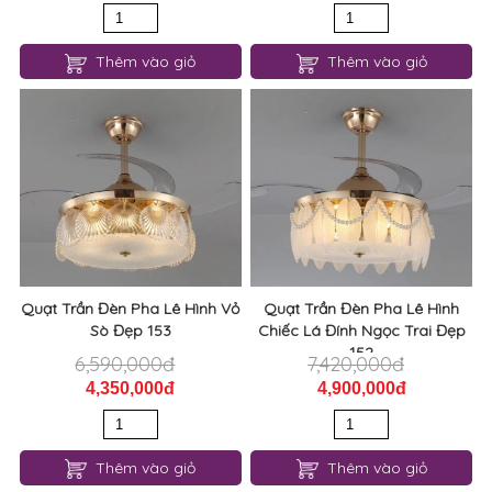
Thêm vào giỏ
Thêm vào giỏ
Quạt Trần Đèn Pha Lê Hình Vỏ
Quạt Trần Đèn Pha Lê Hình
Sò Đẹp 153
Chiếc Lá Đính Ngọc Trai Đẹp
152
6,590,000đ
7,420,000đ
4,350,000đ
4,900,000đ
Thêm vào giỏ
Thêm vào giỏ