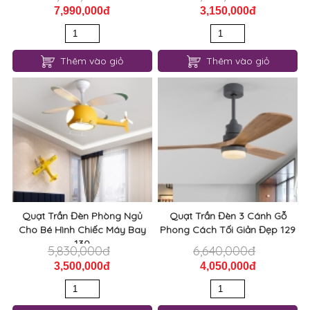
7,990,000đ
3,150,000đ
Thêm vào giỏ
Thêm vào giỏ
Quạt Trần Đèn Phòng Ngủ
Quạt Trần Đèn 3 Cánh Gỗ
Cho Bé Hình Chiếc Máy Bay
Phong Cách Tối Giản Đẹp 129
130
5,830,000đ
6,640,000đ
3,500,000đ
4,050,000đ