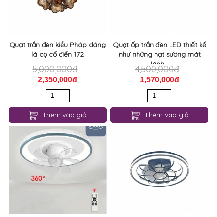
Quạt trần đèn kiểu Pháp dáng
Quạt ốp trần đèn LED thiết kế
lá cọ cổ điển 172
như những hạt sương mát
lành...
5,000,000đ
4,500,000đ
2,350,000đ
1,570,000đ
Thêm vào giỏ
Thêm vào giỏ