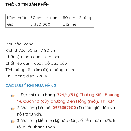
THÔNG TIN SẢN PHẨM:
Kích thước
50 cm - 4 cánh
80 cm - 2 tầng
Giá
3 350 000
Liên hệ
Màu sắc: Vàng
Kích thước: 50 cm / 80 cm
Chất liệu thân quạt: Kim loại.
Chất liệu cánh quạt: gỗ cao cấp
Tính năng tiết kiệm điện thông minh.
Chịu dòng điện: 220 V
CÁC LƯU Ý KHI MUA HÀNG
1. Địa chỉ mua hàng:
324/4/5 Lý Thường Kiệt, Phường
14, Quận 10 (cũ), phường Diên Hồng (mới), TPHCM
2. Vui lòng liên hệ:
0978357900
để được giải đáp và
hỗ trợ tư vấn.
3. Vui lòng kiểm tra kỹ hóa đơn, số tiền thừa trước khi
rời quầy thanh toán.