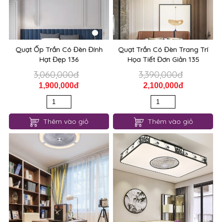
Quạt Ốp Trần Có Đèn Đính
Quạt Trần Có Đèn Trang Trí
Hạt Đẹp 136
Họa Tiết Đơn Giản 135
3,060,000đ
3,390,000đ
1,900,000đ
2,100,000đ
Thêm vào giỏ
Thêm vào giỏ