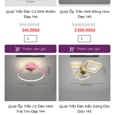
Quạt Trần Đèn Có Đính Bướm
Quạt Ốp Trần Hình Bông Hoa
Đẹp 146
Đẹp 145
550,000đ
5,650,000đ
340,000đ
3,500,000đ
Thêm vào giỏ
Thêm vào giỏ
Quạt Ốp Trần Có Đèn Hình
Quạt Trần Đèn Kiểu Dáng Độc
Trái Tim Đẹp 144
Đáo 143