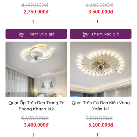
4,440,000đ
5,830,000đ
2,750,000đ
3,500,000đ
Thêm vào giỏ
Thêm vào giỏ
Quạt Ốp Trần Đèn Trang Trí
Quạt Trần Có Đèn Kiểu Vòng
Phòng Khách 142
Xoắn 141
5,670,000đ
8,100,000đ
3,400,000đ
5,100,000đ