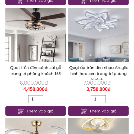
Quạt trần đèn cánh sải gỗ
Quạt ốp trần đèn nhựa Arcylic
trang trí phòng khách 163
hình hoa sen trang trí phòng
khách...
8,000,000đ
7,000,000đ
4,450,000đ
3,750,000đ
Thêm vào giỏ
Thêm vào giỏ