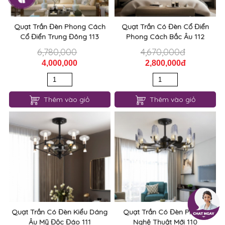
Quạt Trần Đèn Phong Cách
Quạt Trần Có Đèn Cổ Điển
Cổ Điển Trung Đông 113
Phong Cách Bắc Âu 112
6,780,000
4,670,000đ
4,000,000
2,800,000đ
Thêm vào giỏ
Thêm vào giỏ
Quạt Trần Có Đèn Kiểu Dáng
Quạt Trần Có Đèn Pha Lê
Âu Mỹ Độc Đáo 111
Nghệ Thuật Mới 110