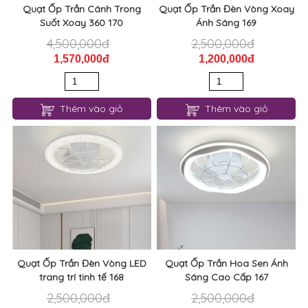
Quạt Ốp Trần Cánh Trong
Quạt Ốp Trần Đèn Vòng Xoay
Suốt Xoay 360 170
Ánh Sáng 169
4,500,000đ
2,500,000đ
1,570,000đ
1,200,000đ
Thêm vào giỏ
Thêm vào giỏ
Quạt Ốp Trần Đèn Vòng LED
Quạt Ốp Trần Hoa Sen Ánh
trang trí tinh tế 168
Sáng Cao Cấp 167
2,500,000đ
2,500,000đ