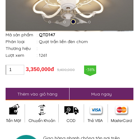
Mã sản phẩm
:
QTD147
Phân loại
: Quạt trần liền đèn chùm
Thương hiệu
:
Lượt xem
: 1261
3,350,000đ
-38%
5,400,000
Thêm vào giỏ hàng
Mua ngay
Giao hàng nhanh chóng tận nơi trên