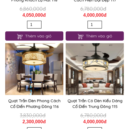
Phòng Khách Lạ Mắt 118
Cách Hiện Đại Đẹp 117
6,860,000đ
6,780,000đ
4,050,000đ
4,000,000đ
Thêm vào giỏ
Thêm vào giỏ
Quạt Trần Đèn Phong Cách
Quạt Trần Có Đèn Kiểu Dáng
Cổ Điển Phương Đông 116
Cổ Điển Trung Đông 115
3,830,000đ
6,780,000đ
2,300,000đ
4,000,000đ