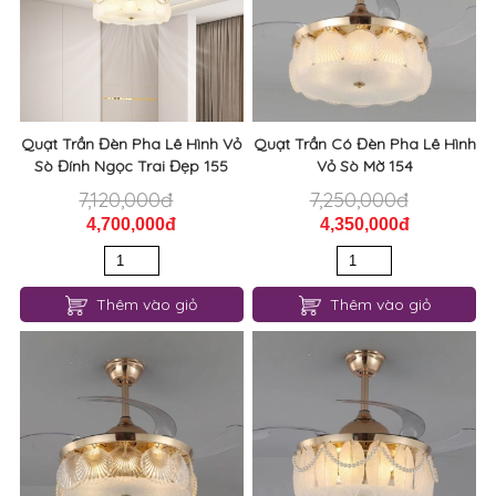
Quạt Trần Đèn Pha Lê Hình Vỏ
Quạt Trần Có Đèn Pha Lê Hình
Sò Đính Ngọc Trai Đẹp 155
Vỏ Sò Mờ 154
7,120,000đ
7,250,000đ
4,700,000đ
4,350,000đ
Thêm vào giỏ
Thêm vào giỏ