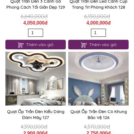
Quạt Trần Đèn 3 Cánh Gỗ
Quạt Trần Đèn Led Cánh Cụp
Phong Cách Tối Giản Đẹp 129
Trang Trí Phòng Khách 128
6,640,000đ
6,150,000đ
4,050,000đ
4,000,000đ
Thêm vào giỏ
Thêm vào giỏ
Quạt Ốp Trần Đèn Kiểu Dáng
Quạt Ốp Trần Đèn Có Khung
Đám Mây 127
Bảo Vệ 126
4,390,000đ
4,370,000đ
2,900,000đ
2,750,000đ