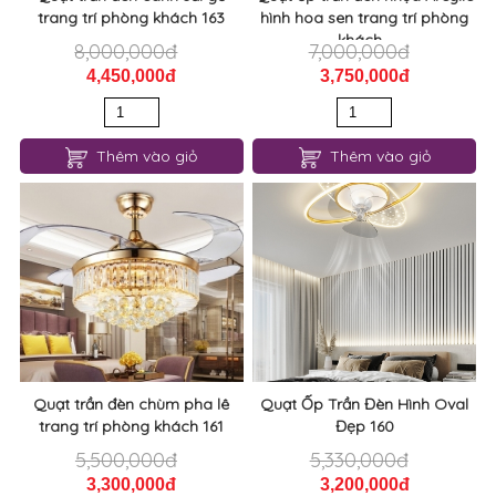
trang trí phòng khách 163
hình hoa sen trang trí phòng
khách...
8,000,000đ
7,000,000đ
4,450,000đ
3,750,000đ
Thêm vào giỏ
Thêm vào giỏ
Quạt trần đèn chùm pha lê
Quạt Ốp Trần Đèn Hình Oval
trang trí phòng khách 161
Đẹp 160
5,500,000đ
5,330,000đ
3,300,000đ
3,200,000đ