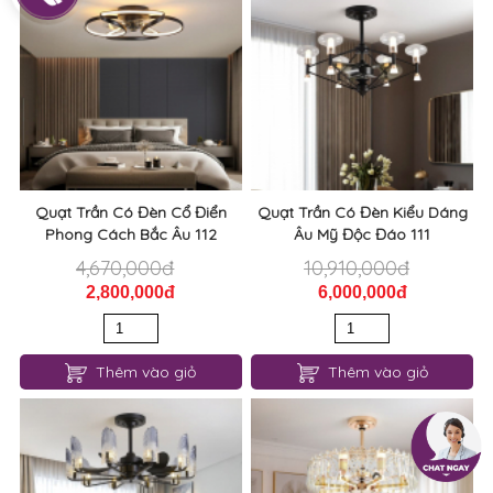
Quạt Trần Có Đèn Cổ Điển
Quạt Trần Có Đèn Kiểu Dáng
Phong Cách Bắc Âu 112
Âu Mỹ Độc Đáo 111
4,670,000đ
10,910,000đ
2,800,000đ
6,000,000đ
Thêm vào giỏ
Thêm vào giỏ