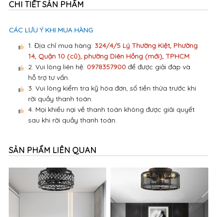
CHI TIẾT SẢN PHẨM
CÁC LƯU Ý KHI MUA HÀNG
1. Địa chỉ mua hàng:
324/4/5 Lý Thường Kiệt, Phường
14, Quận 10 (cũ), phường Diên Hồng (mới), TPHCM
2. Vui lòng liên hệ:
0978357900
để được giải đáp và
hỗ trợ tư vấn.
3. Vui lòng kiểm tra kỹ hóa đơn, số tiền thừa trước khi
rời quầy thanh toán.
4. Mọi khiếu nại về thanh toán không được giải quyết
sau khi rời quầy thanh toán.
SẢN PHẨM LIÊN QUAN