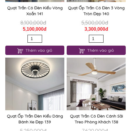
Quạt Trần Có Đèn Kiểu Vòng
Quạt Ốp Trần Có Đèn 3 Vòng
Xoắn 141
Tròn Đẹp 140
8,100,000đ
5,500,000đ
5,100,000đ
3,300,000đ
Thêm vào giỏ
Thêm vào giỏ
Quạt Ốp Trần Đèn Kiểu Dáng
Quạt Trần Có Đèn Cánh Sải
Bánh Xe Đẹp 139
Treo Phòng Khách 138
5,250,000đ
7,620,000đ