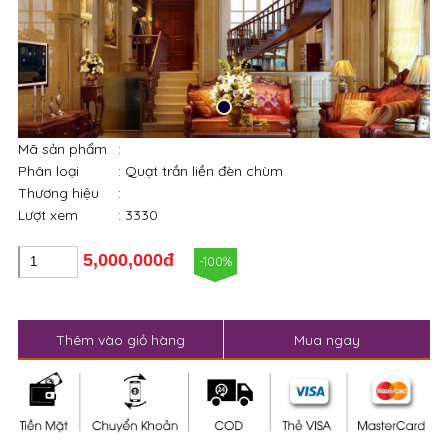
Mã sản phẩm
:
Phân loại
: Quạt trần liền đèn chùm
Thương hiệu
:
Lượt xem
: 3330
5,000,000đ
-100%
Thêm vào giỏ hàng
Mua ngay