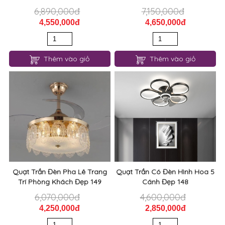
6,890,000đ
7,150,000đ
4,550,000đ
4,650,000đ
Thêm vào giỏ
Thêm vào giỏ
Quạt Trần Đèn Pha Lê Trang
Quạt Trần Có Đèn Hình Hoa 5
Trí Phòng Khách Đẹp 149
Cánh Đẹp 148
6,070,000đ
4,600,000đ
4,250,000đ
2,850,000đ