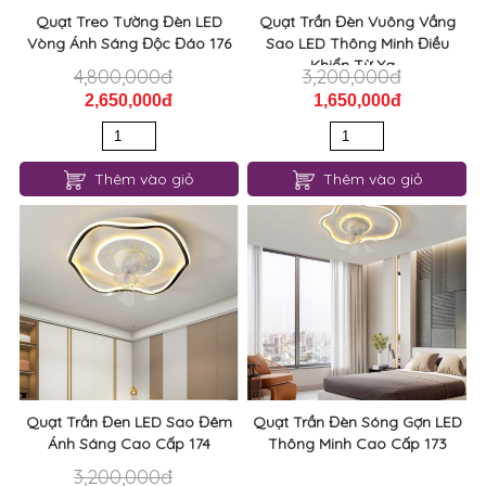
Quạt Treo Tường Đèn LED
Quạt Trần Đèn Vuông Vầng
Vòng Ánh Sáng Độc Đáo 176
Sao LED Thông Minh Điều
Khiển Từ Xa...
4,800,000đ
3,200,000đ
2,650,000đ
1,650,000đ
Thêm vào giỏ
Thêm vào giỏ
Quạt Trần Đen LED Sao Đêm
Quạt Trần Đèn Sóng Gợn LED
Ánh Sáng Cao Cấp 174
Thông Minh Cao Cấp 173
3,200,000đ