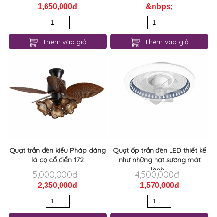
1,650,000đ
&nbps;
Thêm vào giỏ
Thêm vào giỏ
Quạt trần đèn kiểu Pháp dáng
Quạt ốp trần đèn LED thiết kế
lá cọ cổ điển 172
như những hạt sương mát
lành...
5,000,000đ
4,500,000đ
2,350,000đ
1,570,000đ