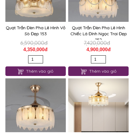
Quạt Trần Đèn Pha Lê Hình Vỏ
Quạt Trần Đèn Pha Lê Hình
Sò Đẹp 153
Chiếc Lá Đính Ngọc Trai Đẹp
152
6,590,000đ
7,420,000đ
4,350,000đ
4,900,000đ
Thêm vào giỏ
Thêm vào giỏ