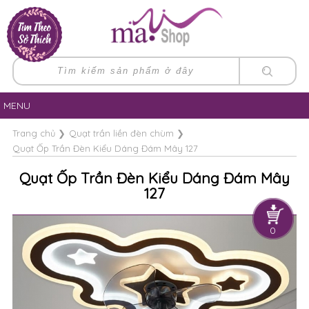
MENU
Trang chủ
❯
Quạt trần liền đèn chùm
❯
Quạt Ốp Trần Đèn Kiểu Dáng Đám Mây 127
Quạt Ốp Trần Đèn Kiểu Dáng Đám Mây
127
0