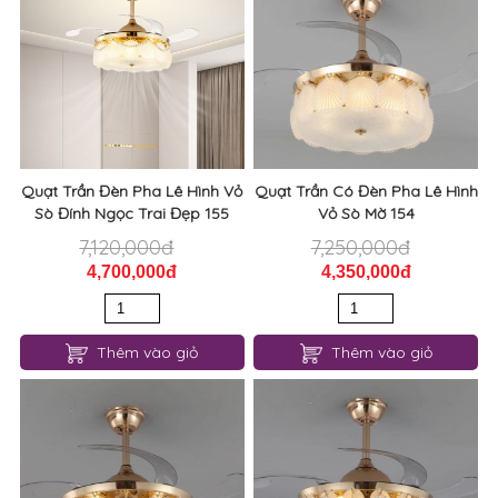
Quạt Trần Đèn Pha Lê Hình Vỏ
Quạt Trần Có Đèn Pha Lê Hình
Sò Đính Ngọc Trai Đẹp 155
Vỏ Sò Mờ 154
7,120,000đ
7,250,000đ
4,700,000đ
4,350,000đ
Thêm vào giỏ
Thêm vào giỏ