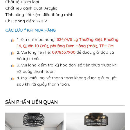
Chất liệu: Kim loại.
Chất liệu cánh quạt: Arcylic
Tính năng tiết kiệm điện thông minh.
Chịu dòng điện: 220 V
CÁC LƯU Ý KHI MUA HÀNG
1. Địa chỉ mua hàng:
324/4/5 Lý Thường Kiệt, Phường
14, Quận 10 (cũ), phường Diên Hồng (mới), TPHCM
2. Vui lòng liên hệ:
0978357900
để được giải đáp và
hỗ trợ tư vấn.
3. Vui lòng kiểm tra kỹ hóa đơn, số tiền thừa trước khi
rời quầy thanh toán.
4. Mọi khiếu nại về thanh toán không được giải quyết
sau khi rời quầy thanh toán.
SẢN PHẨM LIÊN QUAN