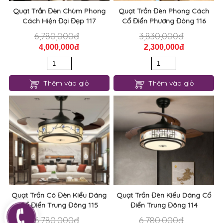
Quạt Trần Đèn Chùm Phong
Quạt Trần Đèn Phong Cách
Cách Hiện Đại Đẹp 117
Cổ Điển Phương Đông 116
6,780,000đ
3,830,000đ
4,000,000đ
2,300,000đ
Thêm vào giỏ
Thêm vào giỏ
Quạt Trần Có Đèn Kiểu Dáng
Quạt Trần Đèn Kiểu Dáng Cổ
Cổ Điển Trung Đông 115
Điển Trung Đông 114
6,780,000đ
6,780,000đ