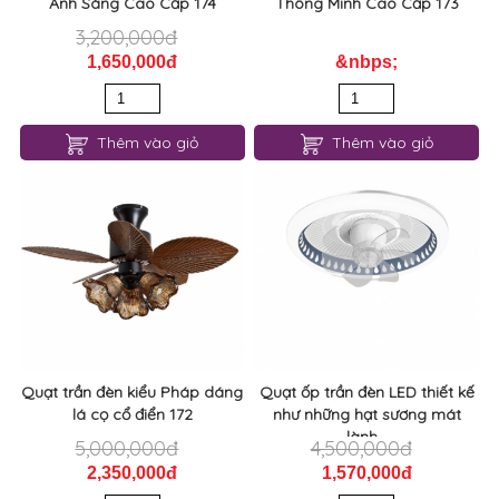
Ánh Sáng Cao Cấp 174
Thông Minh Cao Cấp 173
3,200,000đ
1,650,000đ
&nbps;
Thêm vào giỏ
Thêm vào giỏ
Quạt trần đèn kiểu Pháp dáng
Quạt ốp trần đèn LED thiết kế
lá cọ cổ điển 172
như những hạt sương mát
lành...
5,000,000đ
4,500,000đ
2,350,000đ
1,570,000đ