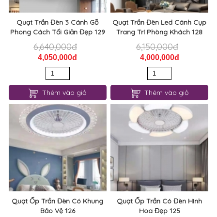
Quạt Trần Đèn 3 Cánh Gỗ
Quạt Trần Đèn Led Cánh Cụp
Phong Cách Tối Giản Đẹp 129
Trang Trí Phòng Khách 128
6,640,000đ
6,150,000đ
4,050,000đ
4,000,000đ
Thêm vào giỏ
Thêm vào giỏ
Quạt Ốp Trần Đèn Có Khung
Quạt Ốp Trần Có Đèn Hình
Bảo Vệ 126
Hoa Đẹp 125