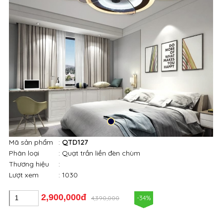
Mã sản phẩm
:
QTD127
Phân loại
: Quạt trần liền đèn chùm
Thương hiệu
:
Lượt xem
: 1030
2,900,000đ
-34%
4,390,000