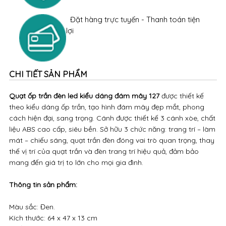
Đặt hàng trực tuyến - Thanh toán tiện
lợi
CHI TIẾT SẢN PHẨM
Quạt ốp trần đèn led kiểu dáng đám mây 127
được thiết kế
theo kiểu dáng ốp trần, tạo hình đám mây đẹp mắt, phong
cách hiện đại, sang trọng. Cánh được thiết kế 3 cánh xòe, chất
liệu ABS cao cấp, siêu bền. Sở hữu 3 chức năng: trang trí – làm
mát – chiếu sáng, quạt trần đèn đóng vai trò quan trọng, thay
thế vị trí của quạt trần và đèn trang trí hiệu quả, đảm bảo
mang đến giá trị to lớn cho mọi gia đình.
Thông tin sản phẩm:
Màu sắc: Đen.
Kích thước: 64 x 47 x 13 cm