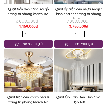
Quạt trần đèn cánh sải gỗ
Quạt ốp trần đèn nhựa Arcylic
trang trí phòng khách 163
hình hoa sen trang trí phòng
khách...
8,000,000đ
7,000,000đ
4,450,000đ
3,750,000đ
Thêm vào giỏ
Thêm vào giỏ
Quạt trần đèn chùm pha lê
Quạt Ốp Trần Đèn Hình Oval
trang trí phòng khách 161
Đẹp 160