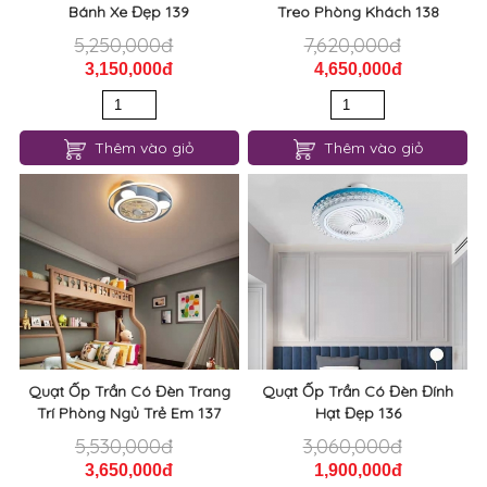
Bánh Xe Đẹp 139
Treo Phòng Khách 138
5,250,000đ
7,620,000đ
3,150,000đ
4,650,000đ
Thêm vào giỏ
Thêm vào giỏ
Quạt Ốp Trần Có Đèn Trang
Quạt Ốp Trần Có Đèn Đính
Trí Phòng Ngủ Trẻ Em 137
Hạt Đẹp 136
5,530,000đ
3,060,000đ
3,650,000đ
1,900,000đ