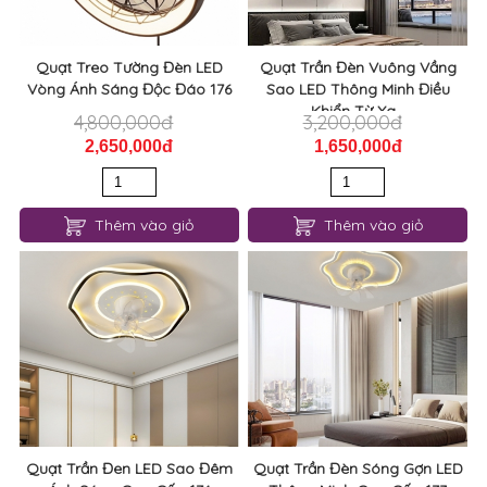
Quạt Treo Tường Đèn LED
Quạt Trần Đèn Vuông Vầng
Vòng Ánh Sáng Độc Đáo 176
Sao LED Thông Minh Điều
Khiển Từ Xa...
4,800,000đ
3,200,000đ
2,650,000đ
1,650,000đ
Thêm vào giỏ
Thêm vào giỏ
Quạt Trần Đen LED Sao Đêm
Quạt Trần Đèn Sóng Gợn LED