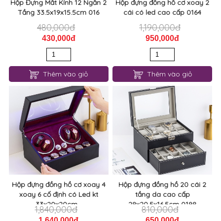
Hộp Đựng Mắt Kính 12 Ngăn 2
Hộp đựng đồng hồ cơ xoay 2
Tầng 33.5x19x15.5cm 016
cái có led cao cấp 0164
480,000đ
1,190,000đ
430,000đ
950,000đ
Thêm vào giỏ
Thêm vào giỏ
Hộp đựng đồng hồ cơ xoay 4
Hộp đựng đồng hồ 20 cái 2
xoay 6 cố định có Led kt
tầng da cao cấp
33x20x20cm...
28x20,5x16,5cm 0198
1,840,000đ
810,000đ
1,640,000đ
650,000đ