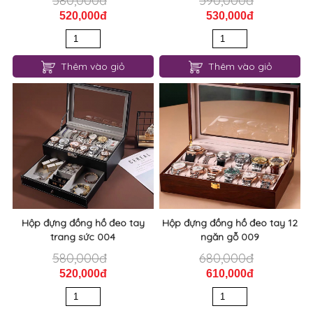
580,000đ
590,000đ
520,000đ
530,000đ
Thêm vào giỏ
Thêm vào giỏ
Hộp đựng đồng hồ đeo tay
Hộp đựng đồng hồ đeo tay 12
trang sức 004
ngăn gỗ 009
580,000đ
680,000đ
520,000đ
610,000đ