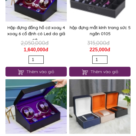
Hộp đựng đồng hồ cơ xoay 4
hộp đựng mắt kính trang sức 5
xoay 6 cố định có Led da giả
ngăn 0105
cá...
2,050,000đ
315,000đ
1,640,000đ
225,000đ
Thêm vào giỏ
Thêm vào giỏ