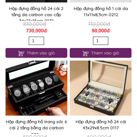
Hộp đựng đồng hồ 24 cái 2
Hộp đựng đồng hồ 1 cái da
tầng da carbon cao cấp
11x11x8,3cm 0212
34x21x15cm 0172
810,000đ
110,000đ
730,000đ
90,000đ
Thêm vào giỏ
Thêm vào giỏ
Hộp đựng đồng hồ trang sức 6
Hộp đựng đồng hồ 24 cái
cái 2 tầng bằng da carbon
43x29x8.5cm 0117
cao...