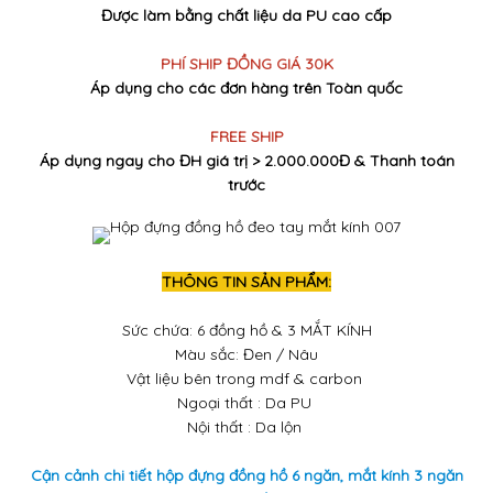
Được làm bằng chất liệu da PU cao cấp
PHÍ SHIP ĐỒNG GIÁ 30K
Áp dụng cho các đơn hàng trên Toàn quốc
FREE SHIP
Áp dụng ngay cho ĐH giá trị > 2.000.000Đ & Thanh toán
trước
THÔNG TIN SẢN PHẨM:
Sức chứa: 6 đồng hồ & 3 MẮT KÍNH
Màu sắc: Đen / Nâu
Vật liệu bên trong mdf & carbon
Ngoại thất : Da PU
Nội thất : Da lộn
Cận cảnh chi tiết hộp đựng đồng hồ 6 ngăn, mắt kính 3 ngăn