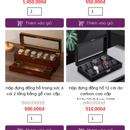
1,450,000đ
550,000đ
Thêm vào giỏ
Thêm vào giỏ
Hộp đựng đồng hồ trang sức 6
Hộp đựng đồng hồ 12 cái da
cái 2 tầng bằng gỗ cao cấp...
carbon cao cấp
34.5x20x8.5cm 0195
860,000đ
640,000đ
690,000đ
510,000đ