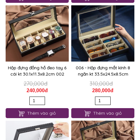
Hộp đựng đồng hồ đeo tay 6
006 - Hộp đựng mắt kính 8
cái kt 30.1x11.3x8.2cm 002
ngăn kt 33.5x24.5x8.5cm
270,000đ
310,000đ
240,000đ
280,000đ
Thêm vào giỏ
Thêm vào giỏ