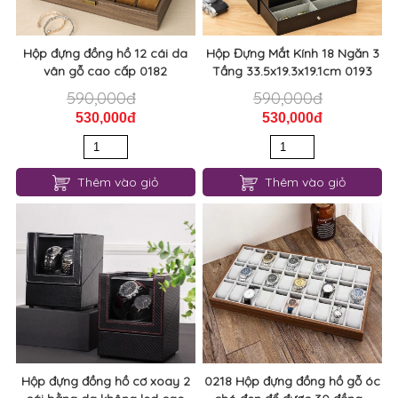
Hộp đựng đồng hồ 12 cái da
Hộp Đựng Mắt Kính 18 Ngăn 3
vân gỗ cao cấp 0182
Tầng 33.5x19.3x19.1cm 0193
590,000đ
590,000đ
530,000đ
530,000đ
Thêm vào giỏ
Thêm vào giỏ
Hộp đựng đồng hồ cơ xoay 2
0218 Hộp đựng đồng hồ gỗ óc