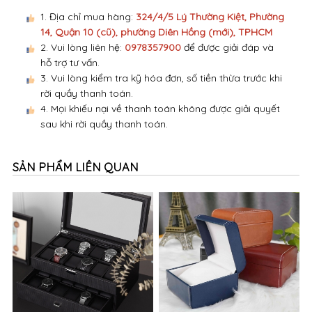
1. Địa chỉ mua hàng:
324/4/5 Lý Thường Kiệt, Phường
14, Quận 10 (cũ), phường Diên Hồng (mới), TPHCM
2. Vui lòng liên hệ:
0978357900
để được giải đáp và
hỗ trợ tư vấn.
3. Vui lòng kiểm tra kỹ hóa đơn, số tiền thừa trước khi
rời quầy thanh toán.
4. Mọi khiếu nại về thanh toán không được giải quyết
sau khi rời quầy thanh toán.
SẢN PHẨM LIÊN QUAN