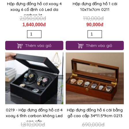
Hộp đựng đồng hồ cơ xoay 4
Hộp đựng đồng hồ 1 cái
xoay 6 cố định có Led da
10x11x7cm 0211
carbon kt...
2,050,000đ
110,000đ
1,640,000đ
90,000đ
Thêm vào giỏ
Thêm vào giỏ
0219 - Hộp đựng đồng hồ cơ 4
Hộp đựng đồng hồ 6 cái bằng
xoay 6 tĩnh carbon không Led
gỗ cao cấp 34*11.5*9cm 0213
cao cấp
1,810,000đ
690,000đ