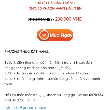
GIÁ ƯU ĐÃI DÀNH RIÊNG
CHO 50 KHÁCH HÀNG ĐẦU TIÊN
280.000 VNĐ
(
310.000 VNĐ
) -
PHƯƠNG THỨC ĐẶT HÀNG:
Bước 1: Điền thông tin cá nhân, kiểm tra chính xác đơn
hàng (Thông tin được bảo mật tuyệt đối)
Bước 2: Nhân viên gọi điện tư vấn, xác nhận đơn hàng
Bước 3: Nhận hàng, kiểm tra chất lượng sản phẩm và thanh
toán
Nếu có thắc mắc xin Quý khách vui lòng gọi Hotline
0978 357
900
để được hỗ trợ.
CÁC LƯU Ý KHI MUA HÀNG