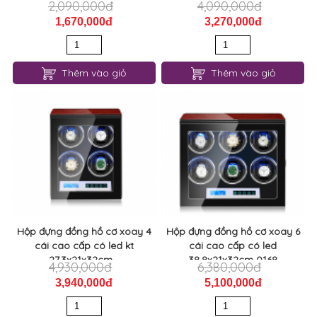
2,090,000đ
4,090,000đ
1,670,000đ
3,270,000đ
Thêm vào giỏ
Thêm vào giỏ
Hộp đựng đồng hồ cơ xoay 4
Hộp đựng đồng hồ cơ xoay 6
cái cao cấp có led kt
cái cao cấp có led
27.3x21x32cm...
38.8x21x32cm 0168
4,930,000đ
6,380,000đ
3,940,000đ
5,100,000đ