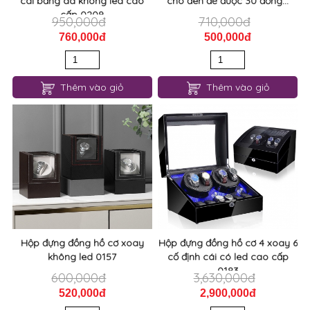
cái bằng da không led cao
chó đen để được 30 đồng...
cấp 0209
950,000đ
710,000đ
760,000đ
500,000đ
Thêm vào giỏ
Thêm vào giỏ
Hộp đựng đồng hồ cơ xoay
Hộp đựng đồng hồ cơ 4 xoay 6
không led 0157
cố định cái có led cao cấp
0183
600,000đ
3,630,000đ
520,000đ
2,900,000đ