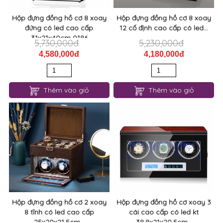
Hộp đựng đồng hồ cơ 8 xoay
Hộp đựng đồng hồ cơ 8 xoay
đứng có led cao cấp
12 cố định cao cấp có led...
31x21x40cm 0186
5,730,000đ
5,230,000đ
4,580,000đ
4,180,000đ
Thêm vào giỏ
Thêm vào giỏ
Hộp đựng đồng hồ cơ 2 xoay
Hộp đựng đồng hồ cơ xoay 3
8 tĩnh có led cao cấp
cái cao cấp có led kt
25x20x21.5cm...
38.8x21x20.5cm...