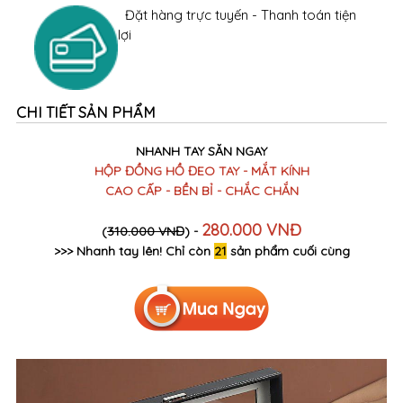
Đặt hàng trực tuyến - Thanh toán tiện
lợi
CHI TIẾT SẢN PHẨM
NHANH TAY SĂN NGAY
HỘP ĐỒNG HỒ ĐEO TAY - MẮT KÍNH
CAO CẤP - BỀN BỈ - CHẮC CHẮN
280.000 VNĐ
(
310.000 VNĐ
) -
>>> Nhanh tay lên! Chỉ còn
21
sản phẩm cuối cùng