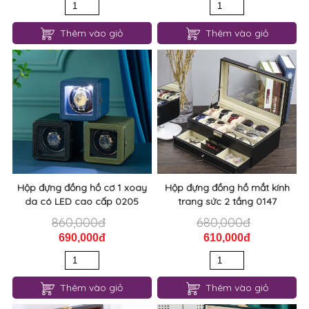
Thêm vào giỏ
Thêm vào giỏ
Hộp đựng đồng hồ cơ 1 xoay
Hộp đựng đồng hồ mắt kính
da có LED cao cấp 0205
trang sức 2 tầng 0147
860,000đ
680,000đ
690,000đ
610,000đ
Thêm vào giỏ
Thêm vào giỏ