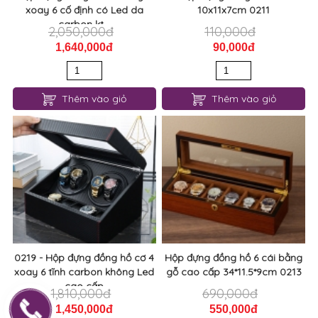
xoay 6 cố định có Led da
10x11x7cm 0211
carbon kt...
2,050,000đ
110,000đ
1,640,000đ
90,000đ
Thêm vào giỏ
Thêm vào giỏ
0219 - Hộp đựng đồng hồ cơ 4
Hộp đựng đồng hồ 6 cái bằng
xoay 6 tĩnh carbon không Led
gỗ cao cấp 34*11.5*9cm 0213
cao cấp
1,810,000đ
690,000đ
1,450,000đ
550,000đ