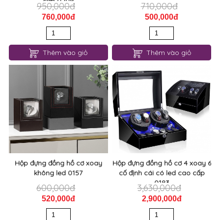
cấp 0209
950,000đ
710,000đ
760,000đ
500,000đ
Thêm vào giỏ
Thêm vào giỏ
Hộp đựng đồng hồ cơ xoay
Hộp đựng đồng hồ cơ 4 xoay 6
không led 0157
cố định cái có led cao cấp
0183
600,000đ
3,630,000đ
520,000đ
2,900,000đ