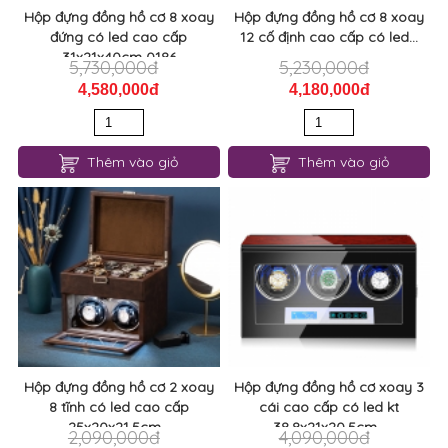
Hộp đựng đồng hồ cơ 8 xoay
Hộp đựng đồng hồ cơ 8 xoay
đứng có led cao cấp
12 cố định cao cấp có led...
31x21x40cm 0186
5,730,000đ
5,230,000đ
4,580,000đ
4,180,000đ
Thêm vào giỏ
Thêm vào giỏ
Hộp đựng đồng hồ cơ 2 xoay
Hộp đựng đồng hồ cơ xoay 3
8 tĩnh có led cao cấp
cái cao cấp có led kt
25x20x21.5cm...
38.8x21x20.5cm...
2,090,000đ
4,090,000đ