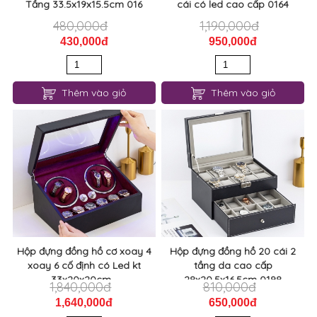
Tầng 33.5x19x15.5cm 016
cái có led cao cấp 0164
480,000đ
1,190,000đ
430,000đ
950,000đ
Thêm vào giỏ
Thêm vào giỏ
Hộp đựng đồng hồ cơ xoay 4
Hộp đựng đồng hồ 20 cái 2
xoay 6 cố định có Led kt
tầng da cao cấp
33x20x20cm...
28x20,5x16,5cm 0198
1,840,000đ
810,000đ
1,640,000đ
650,000đ