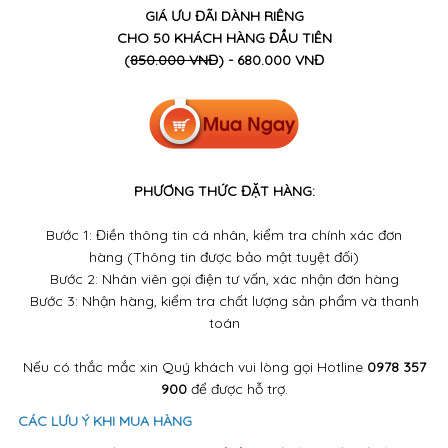
GIÁ ƯU ĐÃI DÀNH RIÊNG
CHO 50 KHÁCH HÀNG ĐẦU TIÊN
(
850.000 VNĐ
) - 680.000 VNĐ
PHƯƠNG THỨC ĐẶT HÀNG:
Bước 1: Điền thông tin cá nhân, kiểm tra chính xác đơn
hàng (Thông tin được bảo mật tuyệt đối)
Bước 2: Nhân viên gọi điện tư vấn, xác nhận đơn hàng
Bước 3: Nhận hàng, kiểm tra chất lượng sản phẩm và thanh
toán
Nếu có thắc mắc xin Quý khách vui lòng gọi Hotline
0978 357
900
để được hỗ trợ.
CÁC LƯU Ý KHI MUA HÀNG