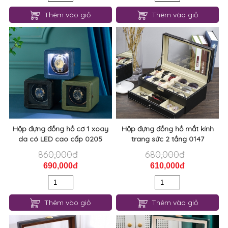
Thêm vào giỏ
Thêm vào giỏ
Hộp đựng đồng hồ cơ 1 xoay
Hộp đựng đồng hồ mắt kính
da có LED cao cấp 0205
trang sức 2 tầng 0147
860,000đ
680,000đ
690,000đ
610,000đ
Thêm vào giỏ
Thêm vào giỏ