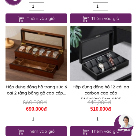
Thêm vào giỏ
Thêm vào giỏ
Hộp đựng đồng hồ trang sức 6
Hộp đựng đồng hồ 12 cái da
cái 2 tầng bằng gỗ cao cấp...
carbon cao cấp
34.5x20x8.5cm 0195
860,000đ
640,000đ
690,000đ
510,000đ
Thêm vào giỏ
Thêm vào giỏ