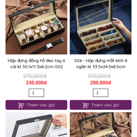
Hộp đựng đồng hồ đeo tay 6
006 - Hộp đựng mắt kính 8
cái kt 30.1x11.3x8.2cm 002
ngăn kt 33.5x24.5x8.5cm
270,000đ
310,000đ
240,000đ
280,000đ
Thêm vào giỏ
Thêm vào giỏ