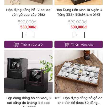
Hộp đựng đồng hồ 12 cái da
Hộp Đựng Mắt Kính 18 Ngăn 3
vân gỗ cao cấp 0182
Tầng 33.5x19.3x19.1cm 0193
590,000đ
590,000đ
530,000đ
530,000đ
Thêm vào giỏ
Thêm vào giỏ
Hộp đựng đồng hồ cơ xoay 2
0218 Hộp đựng đồng hồ gỗ óc
cái bằng da không led cao
chó đen để được 30 đồng...