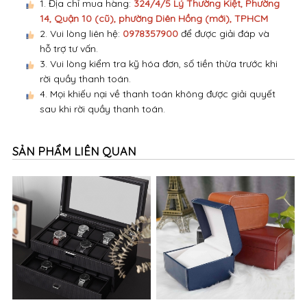
1. Địa chỉ mua hàng:
324/4/5 Lý Thường Kiệt, Phường
14, Quận 10 (cũ), phường Diên Hồng (mới), TPHCM
2. Vui lòng liên hệ:
0978357900
để được giải đáp và
hỗ trợ tư vấn.
3. Vui lòng kiểm tra kỹ hóa đơn, số tiền thừa trước khi
rời quầy thanh toán.
4. Mọi khiếu nại về thanh toán không được giải quyết
sau khi rời quầy thanh toán.
SẢN PHẨM LIÊN QUAN