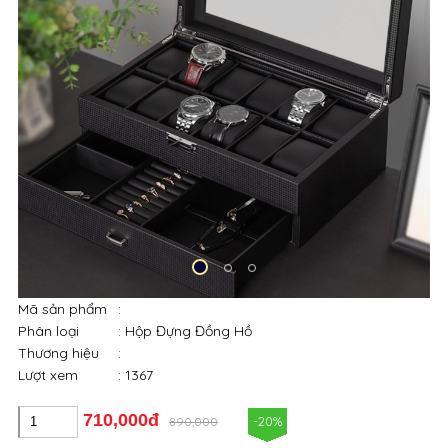
Mã sản phẩm
:
Phân loại
: Hộp Đựng Đồng Hồ
Thương hiệu
:
Lượt xem
: 1367
710,000đ
-20%
890,000