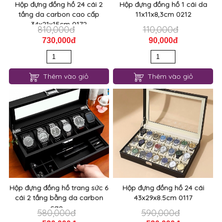
Hộp đựng đồng hồ 24 cái 2
Hộp đựng đồng hồ 1 cái da
tầng da carbon cao cấp
11x11x8,3cm 0212
34x21x15cm 0172
810,000đ
110,000đ
730,000đ
90,000đ
Thêm vào giỏ
Thêm vào giỏ
Hộp đựng đồng hồ trang sức 6
Hộp đựng đồng hồ 24 cái
cái 2 tầng bằng da carbon
43x29x8.5cm 0117
cao...
580,000đ
590,000đ