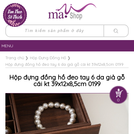
MENU
Trang chủ
❯
Hộp Đựng Đồng Hồ
❯
Hộp đựng đồng hồ đeo tay 6 da giả gỗ cái kt 39x12x8,5cm 0199
Hộp đựng đồng hồ đeo tay 6 da giả gỗ
cái kt 39x12x8,5cm 0199
0