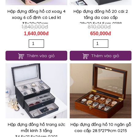
Hộp đựng đồng hồ cơ xoay 4
Hộp đựng đồng hồ 20 cái 2
xoay 6 cố định có Led kt
tầng da cao cấp
33x20x20cm...
28x20,5x16,5cm 0198
1,840,000đ
810,000đ
1,640,000đ
650,000đ
Thêm vào giỏ
Thêm vào giỏ
Hộp đựng đồng hồ trang sức
Hộp đựng đồng hồ 10 ngăn gỗ
mắt kính 3 tầng
cao cấp 28.5*21*9cm 0215
34,5x21,5x24cm 0201