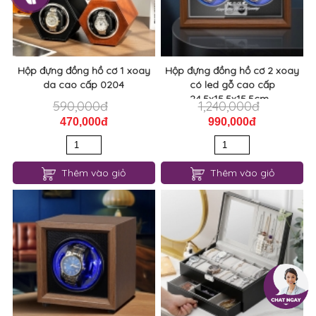
Hộp đựng đồng hồ cơ 1 xoay
Hộp đựng đồng hồ cơ 2 xoay
da cao cấp 0204
có led gỗ cao cấp
24,5x15,5x15,5cm...
590,000đ
1,240,000đ
470,000đ
990,000đ
Thêm vào giỏ
Thêm vào giỏ