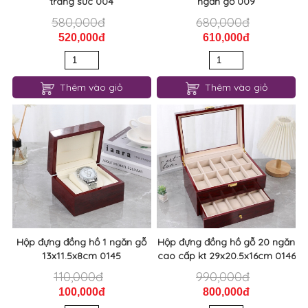
trang sức 004
ngăn gỗ 009
580,000đ
680,000đ
520,000đ
610,000đ
Thêm vào giỏ
Thêm vào giỏ
Hộp đựng đồng hồ 1 ngăn gỗ
Hộp đựng đồng hồ gỗ 20 ngăn
13x11.5x8cm 0145
cao cấp kt 29x20.5x16cm 0146
110,000đ
990,000đ
100,000đ
800,000đ