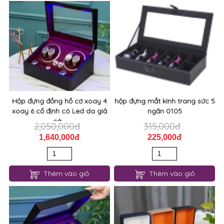
Hộp đựng đồng hồ cơ xoay 4
hộp đựng mắt kính trang sức 5
xoay 6 cố định có Led da giả
ngăn 0105
cá...
2,050,000đ
315,000đ
1,640,000đ
225,000đ
Thêm vào giỏ
Thêm vào giỏ