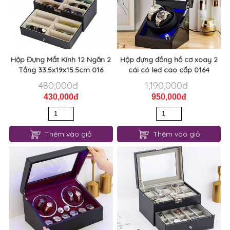
Hộp Đựng Mắt Kính 12 Ngăn 2
Hộp đựng đồng hồ cơ xoay 2
Tầng 33.5x19x15.5cm 016
cái có led cao cấp 0164
480,000đ
1,190,000đ
430,000đ
950,000đ
Thêm vào giỏ
Thêm vào giỏ