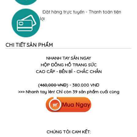
Đặt hàng trực tuyến - Thanh toán tiện
lợi
CHI TIẾT SẢN PHẨM
NHANH TAY SĂN NGAY
HỘP ĐỒNG HỒ TRANG SỨC
CAO CẤP - BỀN BỈ - CHẮC CHẮN
(
460,000 VNĐ
) - 380.000 VNĐ
>>> Nhanh tay lên! Chỉ còn 39 sản phẩm cuối cùng
CHÚNG TÔI CAM KẾT: