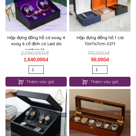
Hộp đựng đồng hồ cơ xoay 4
Hộp đựng đồng hồ 1 cái
xoay 6 cố định có Led da
10x11x7cm 0211
carbon kt...
2,050,000đ
110,000đ
1,640,000đ
90,000đ
Thêm vào giỏ
Thêm vào giỏ