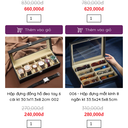
830,000đ
780,000đ
660,000đ
620,000đ
Thêm vào giỏ
Thêm vào giỏ
Hộp đựng đồng hồ đeo tay 6
006 - Hộp đựng mắt kính 8
cái kt 30.1x11.3x8.2cm 002
ngăn kt 33.5x24.5x8.5cm
270,000đ
310,000đ
240,000đ
280,000đ