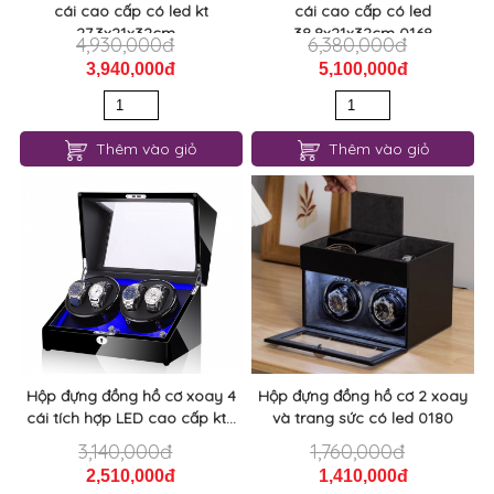
cái cao cấp có led kt
cái cao cấp có led
27.3x21x32cm...
38.8x21x32cm 0168
4,930,000đ
6,380,000đ
3,940,000đ
5,100,000đ
Thêm vào giỏ
Thêm vào giỏ
Hộp đựng đồng hồ cơ xoay 4
Hộp đựng đồng hồ cơ 2 xoay
cái tích hợp LED cao cấp kt...
và trang sức có led 0180
3,140,000đ
1,760,000đ
2,510,000đ
1,410,000đ