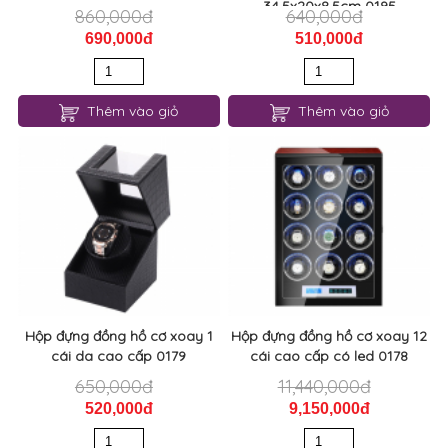
34.5x20x8.5cm 0195
860,000đ
640,000đ
690,000đ
510,000đ
Thêm vào giỏ
Thêm vào giỏ
Hộp đựng đồng hồ cơ xoay 1
Hộp đựng đồng hồ cơ xoay 12
cái da cao cấp 0179
cái cao cấp có led 0178
650,000đ
11,440,000đ
520,000đ
9,150,000đ