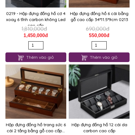
0219 - Hộp đựng đồng hồ cơ 4
Hộp đựng đồng hồ 6 cái bằng
xoay 6 tĩnh carbon không Led
gỗ cao cấp 34*11.5*9cm 0213
cao cấp
1,810,000đ
690,000đ
1,450,000đ
550,000đ
Thêm vào giỏ
Thêm vào giỏ
Hộp đựng đồng hồ trang sức 6
Hộp đựng đồng hồ 12 cái da
cái 2 tầng bằng gỗ cao cấp...
carbon cao cấp