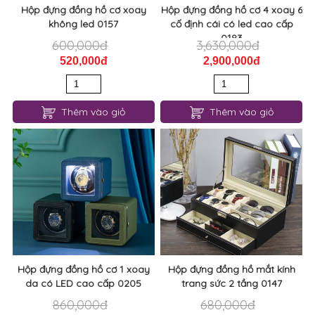
Hộp đựng đồng hồ cơ xoay
Hộp đựng đồng hồ cơ 4 xoay 6
không led 0157
cố định cái có led cao cấp
0183
600,000đ
3,630,000đ
520,000đ
2,900,000đ
Thêm vào giỏ
Thêm vào giỏ
Hộp đựng đồng hồ cơ 1 xoay
Hộp đựng đồng hồ mắt kính
da có LED cao cấp 0205
trang sức 2 tầng 0147
860,000đ
680,000đ