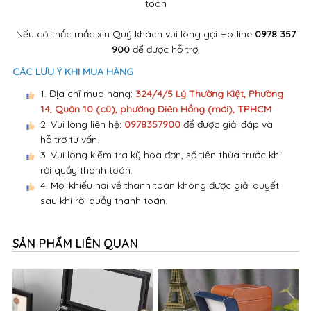
toán
Nếu có thắc mắc xin Quý khách vui lòng gọi Hotline
0978 357
900
để được hỗ trợ.
CÁC LƯU Ý KHI MUA HÀNG
1. Địa chỉ mua hàng:
324/4/5 Lý Thường Kiệt, Phường
14, Quận 10 (cũ), phường Diên Hồng (mới), TPHCM
2. Vui lòng liên hệ:
0978357900
để được giải đáp và
hỗ trợ tư vấn.
3. Vui lòng kiểm tra kỹ hóa đơn, số tiền thừa trước khi
rời quầy thanh toán.
4. Mọi khiếu nại về thanh toán không được giải quyết
sau khi rời quầy thanh toán.
SẢN PHẨM LIÊN QUAN