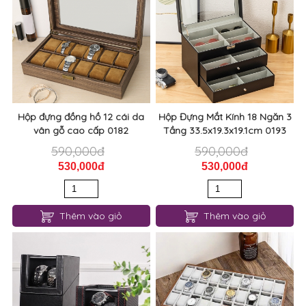
Hộp đựng đồng hồ 12 cái da
Hộp Đựng Mắt Kính 18 Ngăn 3
vân gỗ cao cấp 0182
Tầng 33.5x19.3x19.1cm 0193
590,000đ
590,000đ
530,000đ
530,000đ
Thêm vào giỏ
Thêm vào giỏ