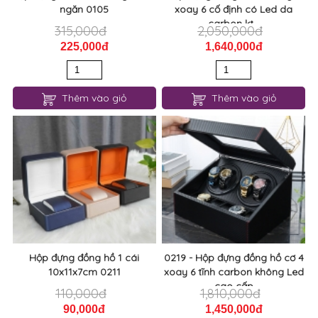
ngăn 0105
xoay 6 cố định có Led da
carbon kt...
315,000đ
2,050,000đ
225,000đ
1,640,000đ
Thêm vào giỏ
Thêm vào giỏ
Hộp đựng đồng hồ 1 cái
0219 - Hộp đựng đồng hồ cơ 4
10x11x7cm 0211
xoay 6 tĩnh carbon không Led
cao cấp
110,000đ
1,810,000đ
90,000đ
1,450,000đ