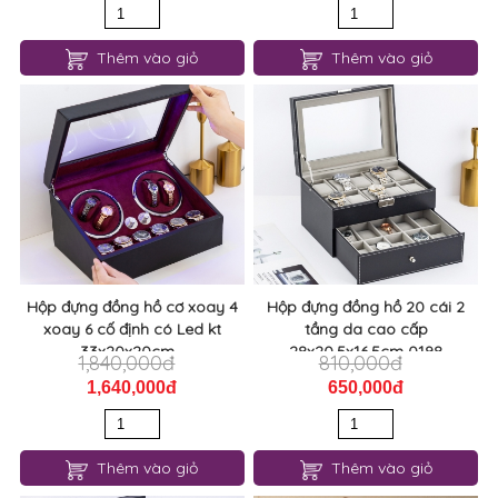
Thêm vào giỏ
Thêm vào giỏ
Hộp đựng đồng hồ cơ xoay 4
Hộp đựng đồng hồ 20 cái 2
xoay 6 cố định có Led kt
tầng da cao cấp
33x20x20cm...
28x20,5x16,5cm 0198
1,840,000đ
810,000đ
1,640,000đ
650,000đ
Thêm vào giỏ
Thêm vào giỏ