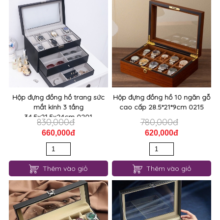
Hộp đựng đồng hồ trang sức
Hộp đựng đồng hồ 10 ngăn gỗ
mắt kính 3 tầng
cao cấp 28.5*21*9cm 0215
34,5x21,5x24cm 0201
830,000đ
780,000đ
660,000đ
620,000đ
Thêm vào giỏ
Thêm vào giỏ