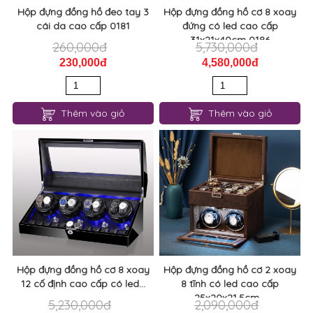
Hộp đựng đồng hồ đeo tay 3
Hộp đựng đồng hồ cơ 8 xoay
cái da cao cấp 0181
đứng có led cao cấp
31x21x40cm 0186
260,000đ
5,730,000đ
230,000đ
4,580,000đ
Thêm vào giỏ
Thêm vào giỏ
Hộp đựng đồng hồ cơ 8 xoay
Hộp đựng đồng hồ cơ 2 xoay
12 cố định cao cấp có led...
8 tĩnh có led cao cấp
25x20x21.5cm...
5,230,000đ
2,090,000đ