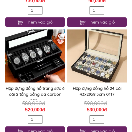
730,000đ
90,000đ
Thêm vào giỏ
Thêm vào giỏ
Hộp đựng đồng hồ trang sức 6
Hộp đựng đồng hồ 24 cái
cái 2 tầng bằng da carbon
43x29x8.5cm 0117
cao...
580,000đ
590,000đ
520,000đ
530,000đ
Thêm vào giỏ
Thêm vào giỏ