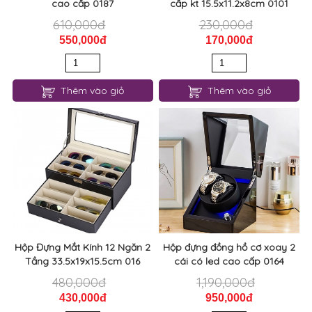
cao cấp 0187
cấp kt 15.5x11.2x8cm 0101
610,000đ
230,000đ
550,000đ
170,000đ
Thêm vào giỏ
Thêm vào giỏ
Hộp Đựng Mắt Kính 12 Ngăn 2
Hộp đựng đồng hồ cơ xoay 2
Tầng 33.5x19x15.5cm 016
cái có led cao cấp 0164
480,000đ
1,190,000đ
430,000đ
950,000đ