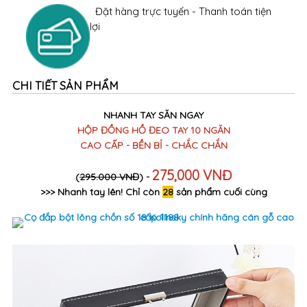
Đặt hàng trực tuyến - Thanh toán tiện
lợi
CHI TIẾT SẢN PHẨM
NHANH TAY SĂN NGAY
HỘP ĐỒNG HỒ ĐEO TAY 10 NGĂN
CAO CẤP - BỀN BỈ - CHẮC CHẮN
275,000 VNĐ
(
295.000 VNĐ
) -
>>> Nhanh tay lên! Chỉ còn
28
sản phẩm cuối cùng