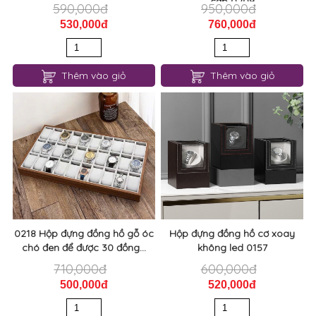
cấp 0209
590,000đ
950,000đ
530,000đ
760,000đ
Thêm vào giỏ
Thêm vào giỏ
0218 Hộp đựng đồng hồ gỗ óc
Hộp đựng đồng hồ cơ xoay
chó đen để được 30 đồng...
không led 0157
710,000đ
600,000đ
500,000đ
520,000đ