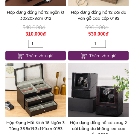
Hộp đựng đồng hồ 12 ngăn kt
Hộp đựng đồng hồ 12 cái da
30x20x8cm 012
vân gỗ cao cấp 0182
340,000đ
590,000đ
310,000đ
530,000đ
Thêm vào giỏ
Thêm vào giỏ
Hộp Đựng Mắt Kính 18 Ngăn 3
Hộp đựng đồng hồ cơ xoay 2
Tầng 33.5x19.3x19.1cm 0193
cái bằng da không led cao