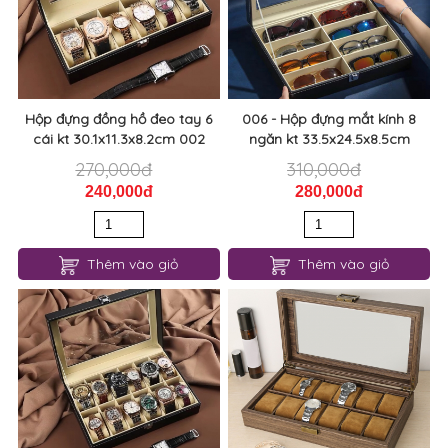
Hộp đựng đồng hồ đeo tay 6
006 - Hộp đựng mắt kính 8
cái kt 30.1x11.3x8.2cm 002
ngăn kt 33.5x24.5x8.5cm
270,000đ
310,000đ
240,000đ
280,000đ
Thêm vào giỏ
Thêm vào giỏ