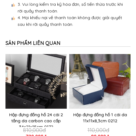
3. Vui lòng kiểm tra kỹ hóa đơn, số tiền thừa trước khi
rời quầy thanh toán.
4. Mọi khiếu nại về thanh toán không được giải quyết
sau khi rời quầy thanh toán.
SẢN PHẨM LIÊN QUAN
Hộp đựng đồng hồ 24 cái 2
Hộp đựng đồng hồ 1 cái da
tầng da carbon cao cấp
11x11x8,3cm 0212
34x21x15cm 0172
810,000đ
110,000đ