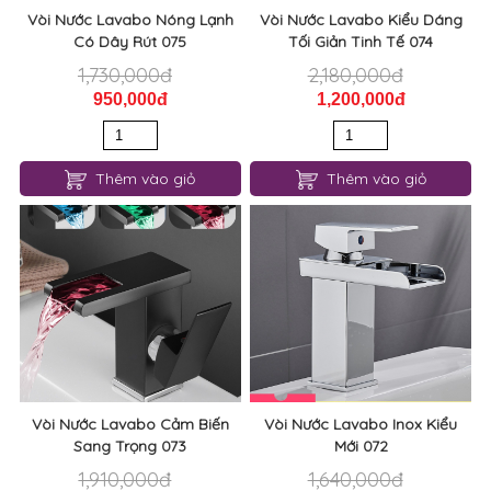
Vòi Nước Lavabo Nóng Lạnh
Vòi Nước Lavabo Kiểu Dáng
Có Dây Rút 075
Tối Giản Tinh Tế 074
1,730,000đ
2,180,000đ
950,000đ
1,200,000đ
Thêm vào giỏ
Thêm vào giỏ
Vòi Nước Lavabo Cảm Biến
Vòi Nước Lavabo Inox Kiểu
Sang Trọng 073
Mới 072
1,910,000đ
1,640,000đ