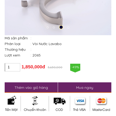
Mã sản phẩm
:
Phân loại
: Vòi Nước Lavabo
Thương hiệu
:
Lượt xem
: 2065
1,850,000đ
-49%
3,630,000
Thêm vào giỏ hàng
Mua ngay