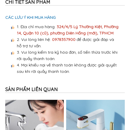
CHI TIẾT SẢN PHẨM
CÁC LƯU Ý KHI MUA HÀNG
1. Địa chỉ mua hàng:
324/4/5 Lý Thường Kiệt, Phường
14, Quận 10 (cũ), phường Diên Hồng (mới), TPHCM
2. Vui lòng liên hệ:
0978357900
để được giải đáp và
hỗ trợ tư vấn.
3. Vui lòng kiểm tra kỹ hóa đơn, số tiền thừa trước khi
rời quầy thanh toán.
4. Mọi khiếu nại về thanh toán không được giải quyết
sau khi rời quầy thanh toán.
SẢN PHẨM LIÊN QUAN