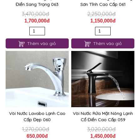
Điển Sang Trọng 063
Sơn Tĩnh Cao Cấp 061
3,470,000đ
2,250,000đ
1,700,000đ
1,150,000đ
Thêm vào giỏ
Thêm vào giỏ
Vòi Nước Lavabo Lạnh Cao
Vòi Nước Rửa Mặt Nóng Lạnh
Cấp Đẹp 060
Cổ Điển Cao Cấp 059
1,270,000đ
3,020,000đ
650,000đ
1,450,000đ