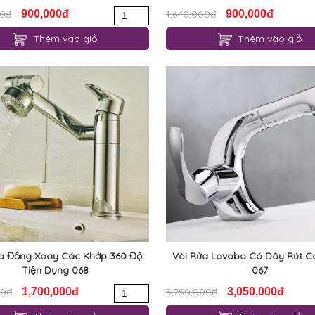
00đ
900,000đ
1,640,000đ
900,000đ
Thêm vào giỏ
Thêm vào giỏ
ửa Đồng Xoay Các Khớp 360 Độ
Vòi Rửa Lavabo Có Dây Rút 
Tiện Dụng 068
067
00đ
1,700,000đ
5,750,000đ
3,050,000đ