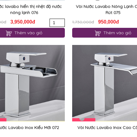
ớc lavabo hiển thị nhệt độ nước
Vòi Nước Lavabo Nóng Lạnh 
nóng lạnh 076
Rút 075
00đ
3,950,000đ
1,730,000đ
950,000đ
Thêm vào giỏ
Thêm vào giỏ
ước Lavabo Inox Kiểu Mới 072
Vòi Nước Lavabo Inox Cao C