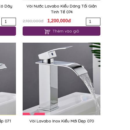
Có Dây
Vòi Nước Lavabo Kiểu Dáng Tối Giản
Tinh Tế 074
2,180,000đ
1,200,000đ
Thêm vào giỏ
ấp 071
Vòi Lavabo Inox Kiểu Mới Đẹp 070