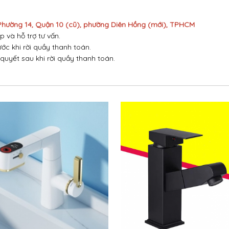
 Phường 14, Quận 10 (cũ), phường Diên Hồng (mới), TPHCM
p và hỗ trợ tư vấn.
ước khi rời quầy thanh toán.
 quyết sau khi rời quầy thanh toán.