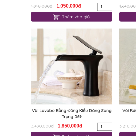
1,910,000đ
1,050,000đ
1,640,0
Thêm vào giỏ
Vòi Lavabo Bằng Đồng Kiểu Dáng Sang
Vòi R
Trọng 069
3,490,000đ
1,850,000đ
3,210,0