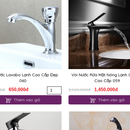
ước Lavabo Lạnh Cao Cấp Đẹp
Vòi Nước Rửa Mặt Nóng Lạnh 
060
Cao Cấp 059
00đ
650,000đ
3,020,000đ
1,450,000đ
Thêm vào giỏ
Thêm vào giỏ