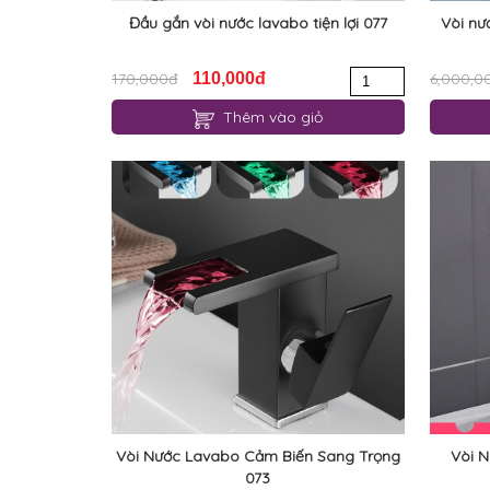
Đầu gắn vòi nước lavabo tiện lợi 077
Vòi nư
170,000đ
110,000đ
6,000,0
Thêm vào giỏ
Vòi Nước Lavabo Cảm Biến Sang Trọng
Vòi N
073