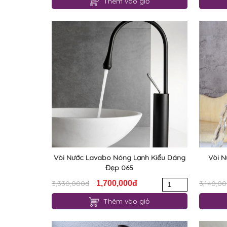
Thêm vào giỏ
Vòi Nước Lavabo Nóng Lạnh Kiểu Dáng
Vòi 
Đẹp 065
3,330,000đ
1,700,000đ
3,140,0
Thêm vào giỏ