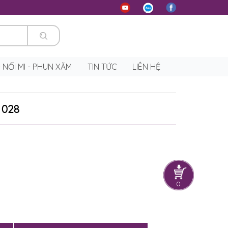
 - NỐI MI - PHUN XĂM
TIN TỨC
LIÊN HỆ
 028
0