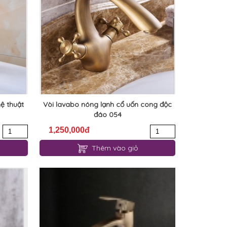
ệ thuật
Vòi lavabo nóng lạnh cổ uốn cong độc
đáo 054
1,250,000đ
Thêm vào giỏ