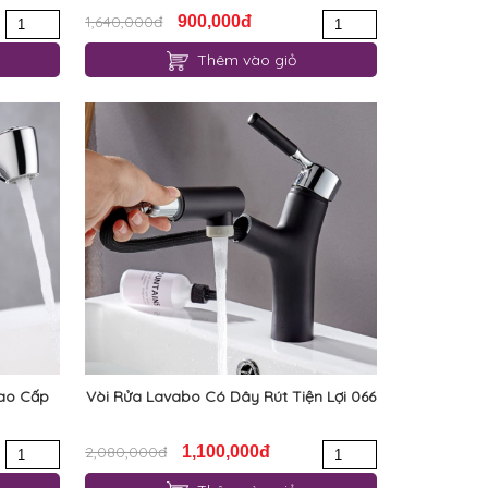
1,640,000đ
900,000đ
Thêm vào giỏ
Cao Cấp
Vòi Rửa Lavabo Có Dây Rút Tiện Lợi 066
2,080,000đ
1,100,000đ