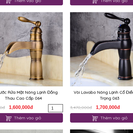
Thêm vào giỏ
Thêm vào giỏ
Nước Rửa Mặt Nóng Lạnh Đồng
Vòi Lavabo Nóng Lạnh Cổ Điể
Thau Cao Cấp 064
Trọng 063
00đ
1,600,000đ
3,470,000đ
1,700,000đ
Thêm vào giỏ
Thêm vào giỏ