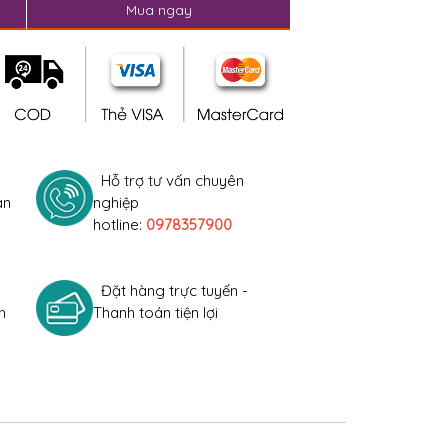
Mua ngay
Hỗ trợ tư vấn chuyên
àn
nghiệp
hotline:
0978357900
Đặt hàng trực tuyến -
h
Thanh toán tiện lợi