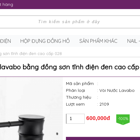
t hàng
 ĐIỆN
HỘP ĐỰNG ĐỒNG HỒ
SẢN PHẨM KHÁC
NAIL
 sơn tĩnh điện đen cao cấp 028
 lavabo bằng đồng sơn tĩnh điện đen cao cấp
Mã sản phẩm
:
Phân loại
: Vòi Nước Lavabo
Thương hiệu
:
Lượt xem
: 2109
600,000đ
-100%