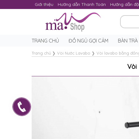
Giới thiệu
Hướng dẫn Thanh Toán
Hướng dẫn đặ
TRANG CHỦ
ĐỒ NGỦ GỢI CẢM
BÀN TRÀ
Trang chủ
❯
Vòi Nước Lavabo
❯
Vòi lavabo bằng đồng
Vòi