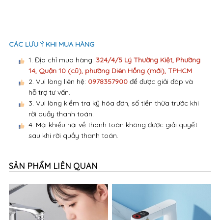
CÁC LƯU Ý KHI MUA HÀNG
1. Địa chỉ mua hàng:
324/4/5 Lý Thường Kiệt, Phường
14, Quận 10 (cũ), phường Diên Hồng (mới), TPHCM
2. Vui lòng liên hệ:
0978357900
để được giải đáp và
hỗ trợ tư vấn.
3. Vui lòng kiểm tra kỹ hóa đơn, số tiền thừa trước khi
rời quầy thanh toán.
4. Mọi khiếu nại về thanh toán không được giải quyết
sau khi rời quầy thanh toán.
SẢN PHẨM LIÊN QUAN