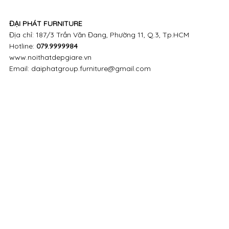
ĐẠI PHÁT FURNITURE
Địa chỉ: 187/3 Trần Văn Đang, Phường 11, Q.3, Tp.HCM
Hotline:
079.9999984
www.noithatdepgiare.vn
Email: daiphatgroup.furniture@gmail.com