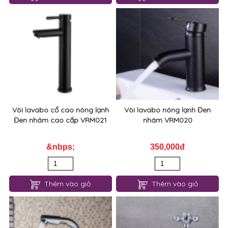
cao cấp VRM023
sơn tĩnh đen đẹp VRM022
800,000đ
1,200,000đ
Thêm vào giỏ
Thêm vào giỏ
Vòi lavabo cổ cao nóng lạnh
Vòi lavabo nóng lạnh Đen
Đen nhám cao cấp VRM021
nhám VRM020
&nbps;
350,000đ