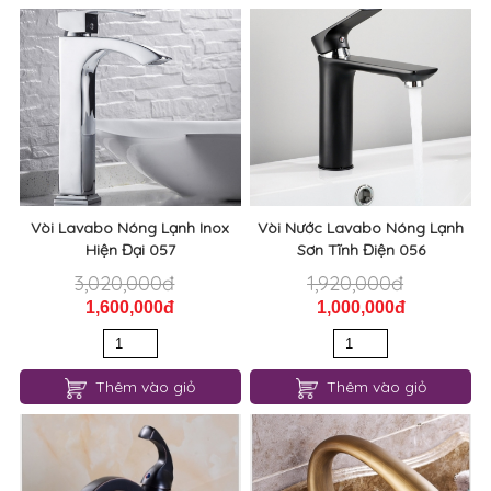
3,020,000đ
3,160,000đ
1,450,000đ
1,550,000đ
Thêm vào giỏ
Thêm vào giỏ
Vòi Lavabo Nóng Lạnh Inox
Vòi Nước Lavabo Nóng Lạnh
Hiện Đại 057
Sơn Tĩnh Điện 056
3,020,000đ
1,920,000đ
1,600,000đ
1,000,000đ