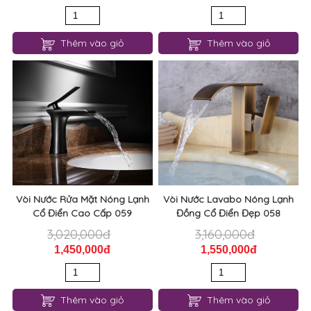
Vòi Lavabo Nóng Lạnh Đồng
Vòi Nước Lavabo Lạnh Cao
Sơn Tĩnh Cao Cấp 061
Cấp Đẹp 060
2,250,000đ
1,270,000đ
1,150,000đ
650,000đ
Thêm vào giỏ
Thêm vào giỏ
Vòi Nước Rửa Mặt Nóng Lạnh
Vòi Nước Lavabo Nóng Lạnh
Cổ Điển Cao Cấp 059
Đồng Cổ Điển Đẹp 058