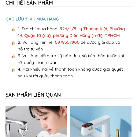
Đặt hàng trực tuyến - Thanh toán tiện
lợi
CHI TIẾT SẢN PHẨM
CÁC LƯU Ý KHI MUA HÀNG
1. Địa chỉ mua hàng:
324/4/5 Lý Thường Kiệt, Phường
14, Quận 10 (cũ), phường Diên Hồng (mới), TPHCM
2. Vui lòng liên hệ:
0978357900
để được giải đáp và
hỗ trợ tư vấn.
3. Vui lòng kiểm tra kỹ hóa đơn, số tiền thừa trước khi
rời quầy thanh toán.
4. Mọi khiếu nại về thanh toán không được giải quyết
sau khi rời quầy thanh toán.