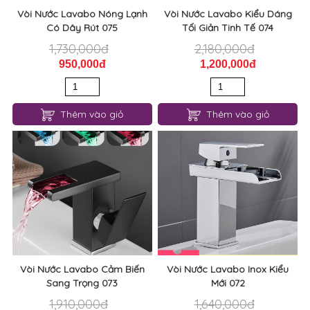
Vòi Nước Lavabo Nóng Lạnh
Vòi Nước Lavabo Kiểu Dáng
Có Dây Rút 075
Tối Giản Tinh Tế 074
1,730,000đ
2,180,000đ
950,000đ
1,200,000đ
Thêm vào giỏ
Thêm vào giỏ