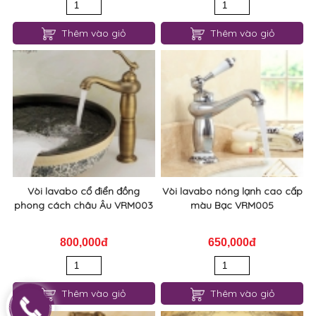
Vòi lavabo vuông ngắn
Vòi lavabo nóng lạnh xoay
VRM001
360 độ màu vàng VRM002
450,000đ
1,150,000đ
Thêm vào giỏ
Thêm vào giỏ
Vòi lavabo cổ điển đồng
Vòi lavabo nóng lạnh cao cấp
phong cách châu Âu VRM003
màu Bạc VRM005