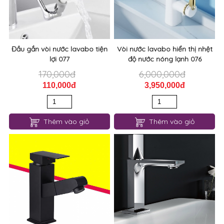
SẢN PHẨM LIÊN QUAN
Đầu gắn vòi nước lavabo tiện
Vòi nước lavabo hiển thị nhệt
lợi 077
độ nước nóng lạnh 076
170,000đ
6,000,000đ
110,000đ
3,950,000đ
Thêm vào giỏ
Thêm vào giỏ