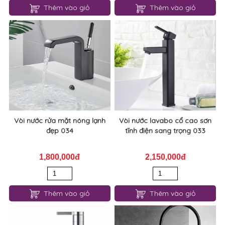
Vòi nước lavabo cổ điển mạ
Vòi lavabo nóng lạnh cổ điển
vàng đẹp 036
mạ vàng đẹp 035
1,300,000đ
700,000đ
Thêm vào giỏ
Thêm vào giỏ
Vòi nước rửa mặt nóng lạnh
Vòi nước lavabo cổ cao sơn
đẹp 034
tĩnh điện sang trọng 033