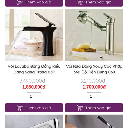
Vòi Nước Lavabo Inox Cao
Vòi Lavabo Inox Kiểu Mới Đẹp
Cấp 071
070
1,640,000đ
1,640,000đ
900,000đ
900,000đ
Thêm vào giỏ
Thêm vào giỏ
Vòi Lavabo Bằng Đồng Kiểu
Vòi Rửa Đồng Xoay Các Khớp
Dáng Sang Trọng 069
360 Độ Tiện Dụng 068
3,490,000đ
3,210,000đ
1,850,000đ
1,700,000đ