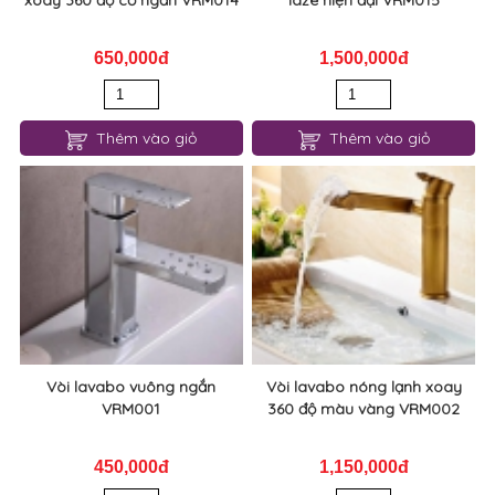
Vòi nước lavabo nóng lạnh
Vòi nước lavabo cảm biến
xoay 360 độ cổ ngắn VRM014
laze hiện đại VRM015
650,000đ
1,500,000đ
Thêm vào giỏ
Thêm vào giỏ