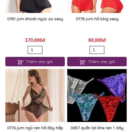
0781 jum khoét ngực so sexy
0778 jum hở lưng sexy
170,000đ
60,000đ
Thêm vào giỏ
Thêm vào giỏ
0776 jum ngủ ren hở đáy hấp
0657 quần lọt khe ren 1 dây