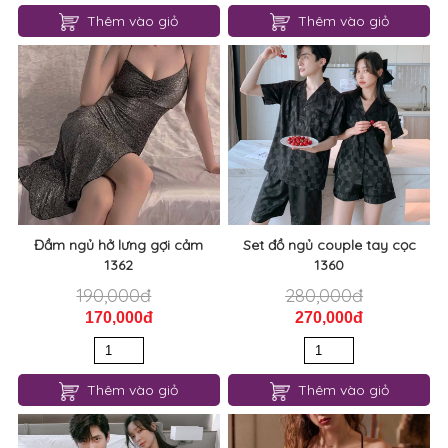
Thêm vào giỏ
Thêm vào giỏ
Đầm ngủ hở lưng gợi cảm
Set đồ ngủ couple tay cọc
1362
1360
190,000đ
280,000đ
170,000đ
270,000đ
Thêm vào giỏ
Thêm vào giỏ