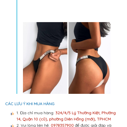
CÁC LƯU Ý KHI MUA HÀNG
1. Địa chỉ mua hàng:
324/4/5 Lý Thường Kiệt, Phường
14, Quận 10 (cũ), phường Diên Hồng (mới), TPHCM
2. Vui lòng liên hệ:
0978357900
để được giải đáp và