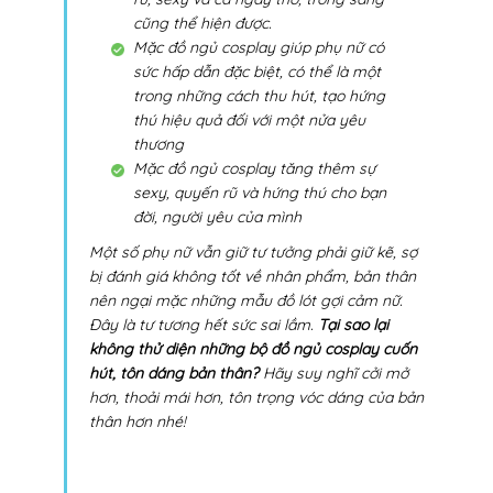
cũng thể hiện được.
Mặc đồ ngủ cosplay giúp phụ nữ có
sức hấp dẫn đặc biệt, có thể là một
trong những cách thu hút, tạo hứng
thú hiệu quả đối với một nửa yêu
thương
Mặc đồ ngủ cosplay tăng thêm sự
sexy, quyến rũ và hứng thú cho bạn
đời, người yêu của mình
Một số phụ nữ vẫn giữ tư tưởng phải giữ kẽ, sợ
bị đánh giá không tốt về nhân phẩm, bản thân
nên ngại mặc những mẫu đồ lót gợi cảm nữ.
Đây là tư tương hết sức sai lầm.
Tại sao lại
không thử diện những bộ đồ ngủ cosplay cuốn
hút, tôn dáng bản thân?
Hãy suy nghĩ cởi mở
hơn, thoải mái hơn, tôn trọng vóc dáng của bản
thân hơn nhé!