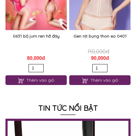
0631 bộ jum ren hở đáy
Gen nịt bụng thon eo 0401
110,000đ
80,000đ
90,000đ
Thêm vào giỏ
Thêm vào giỏ
TIN TỨC NỔI BẬT