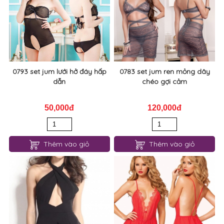
0793 set jum lưới hở đáy hấp
0783 set jum ren mỏng dây
dẫn
chéo gợi cảm
50,000đ
120,000đ
Thêm vào giỏ
Thêm vào giỏ