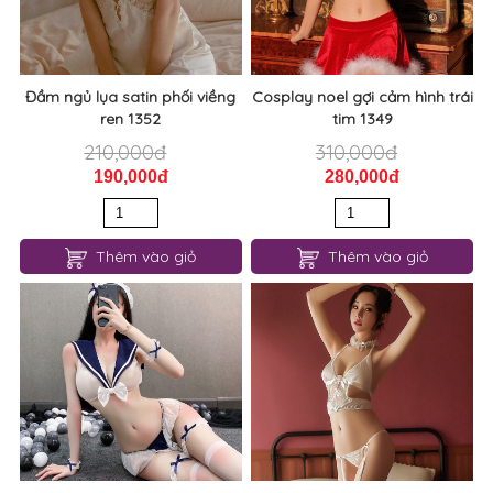
Đầm ngủ lụa satin phối viềng
Cosplay noel gợi cảm hình trái
ren 1352
tim 1349
210,000đ
310,000đ
190,000đ
280,000đ
Thêm vào giỏ
Thêm vào giỏ