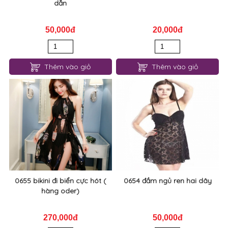
dẫn
50,000đ
20,000đ
Thêm vào giỏ
Thêm vào giỏ
0655 bikini đi biển cực hót (
0654 đầm ngủ ren hai dây
hàng oder)
270,000đ
50,000đ