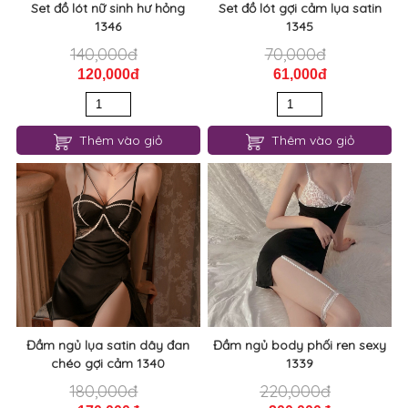
Set đồ lót nữ sinh hư hỏng
Set đồ lót gợi cảm lụa satin
1346
1345
140,000đ
70,000đ
120,000đ
61,000đ
Thêm vào giỏ
Thêm vào giỏ
Đầm ngủ lụa satin dây đan
Đầm ngủ body phối ren sexy
chéo gợi cảm 1340
1339
180,000đ
220,000đ