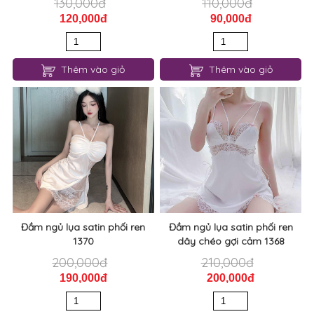
130,000đ
110,000đ
120,000đ
90,000đ
Thêm vào giỏ
Thêm vào giỏ
Đầm ngủ lụa satin phối ren
Đầm ngủ lụa satin phối ren
1370
dây chéo gợi cảm 1368
200,000đ
210,000đ
190,000đ
200,000đ