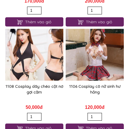
170,000đ
200,000đ
Thêm vào giỏ
Thêm vào giỏ
1108 Cosplay dây chéo cột nơ
1106 Cosplay cô nữ sinh hư
gợi cảm
hỏng
50,000đ
120,000đ
Thêm vào giỏ
Thêm vào giỏ