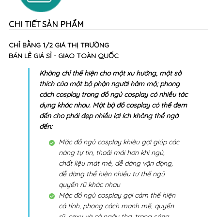
CHI TIẾT SẢN PHẨM
CHỈ BẰNG 1/2 GIÁ THỊ TRƯỜNG
BÁN LẺ GIÁ SỈ - GIAO TOÀN QUỐC
Không chỉ thể hiện cho một xu hướng, một sở
thích của một bộ phận người hâm mộ; phong
cách cosplay trong đồ ngủ cosplay có nhiều tác
dụng khác nhau. Một bộ đồ cosplay có thể đem
đến cho phái đẹp nhiều lợi ích không thể ngờ
đến:
Mặc đồ ngủ cosplay khiêu gợi giúp các
nàng tự tin, thoải mái hơn khi ngủ,
chất liệu mát mẻ, dễ dàng vận động,
dễ dàng thể hiện nhiều tư thế ngủ
quyến rũ khác nhau
Mặc đồ ngủ cosplay gợi cảm thể hiện
cá tính, phong cách mạnh mẽ, quyến
rũ, sexy và cả ngây thơ, trong sáng