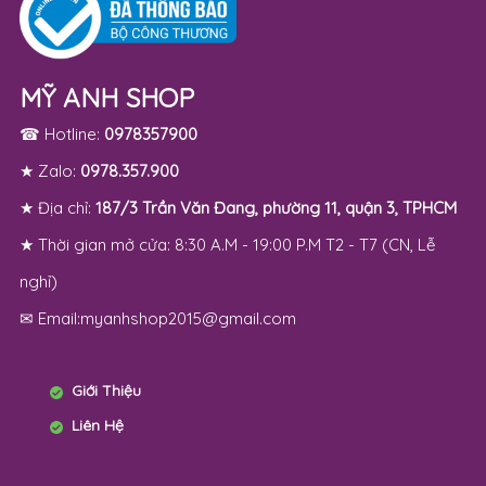
MỸ ANH SHOP
☎ Hotline:
0978357900
★ Zalo:
0978.357.900
★ Địa chỉ:
187/3 Trần Văn Đang, phường 11, quận 3, TPHCM
★ Thời gian mở cửa: 8:30 A.M - 19:00 P.M T2 - T7 (CN, Lễ
nghỉ)
✉ Email:myanhshop2015@gmail.com
Giới Thiệu
Liên Hệ