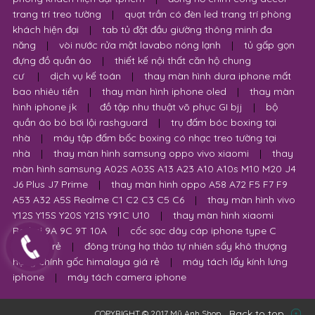
trang trí treo tường
|
quạt trần có đèn led trang trí phòng
khách hiện đại
|
tab tủ đặt đầu giường thông minh đa
năng
|
vòi nước rửa mặt lavabo nóng lạnh
|
tủ gấp gọn
đựng đồ quần áo
|
thiết kế nội thất căn hộ chung
cư
|
dịch vụ kế toán
|
thay màn hình dura iphone mất
bao nhiêu tiền
|
thay màn hình iphone oled
|
thay màn
hình iphone jk
|
đồ tập nhu thuật võ phục GI bjj
|
bộ
quần áo bó bơi lội rashguard
|
trụ đấm bóc boxing tại
nhà
|
máy tập đấm bốc boxing có nhạc treo tường tại
nhà
|
thay màn hình samsung oppo vivo xiaomi
|
thay
màn hình samsung A02S A03S A13 A23 A10 A10s M10 M20 J4
J6 Plus J7 Prime
|
thay màn hình oppo A58 A72 F5 F7 F9
A53 A32 A5S Realme C1 C2 C3 C5 C6
|
thay màn hình vivo
Y12S Y15S Y20S Y21S Y91C U10
|
thay màn hình xiaomi
Redmi 9A 9C 9T 10A
|
cốc sạc dây cáp iphone type C
USB giá rẻ
|
đông trùng hạ thảo tự nhiên sấy khô thượng
hạng chính gốc himalaya giá rẻ
|
máy tách lấy kính lưng
iphone
|
máy tách camera iphone
Back to top
COPYRIGHT © 2017 Mỹ Anh Shop