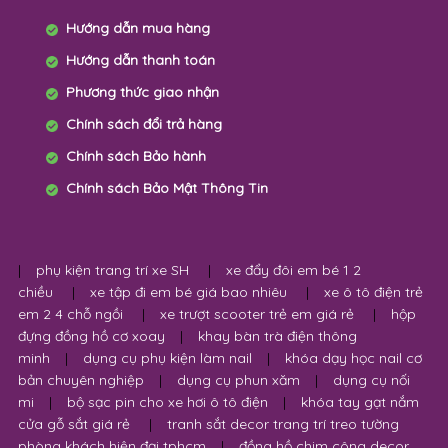
Hướng dẫn mua hàng
Hướng dẫn thanh toán
Phương thức giao nhận
Chính sách đổi trả hàng
Chính sách Bảo hành
Chính sách Bảo Mật Thông Tin
|
phụ kiện trang trí xe SH
|
xe đẩy đôi em bé 1 2
chiều
|
xe tập đi em bé giá bao nhiêu
|
xe ô tô điện trẻ
em 2 4 chỗ ngồi
|
xe trượt scooter trẻ em giá rẻ
|
hộp
đựng đồng hồ cơ xoay
|
khay bàn trà điện thông
minh
|
dụng cụ phụ kiện làm nail
|
khóa dạy học nail cơ
bản chuyên nghiệp
|
dụng cụ phun xăm
|
dụng cụ nối
mi
|
bộ sạc pin cho xe hơi ô tô điện
|
khóa tay gạt nắm
cửa gỗ sắt giá rẻ
|
tranh sắt decor trang trí treo tường
phòng khách hiện đại tphcm
|
đồng hồ chim công decor