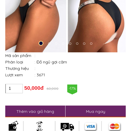
Mã sản phẩm
:
Phân loại
: Đồ ngủ gợi cảm
Thương hiệu
:
Lượt xem
: 3671
50,000đ
-17%
60,000
Thêm vào giỏ hàng
Mua ngay