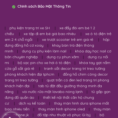
Chính sách Bảo Mật Thông Tin
|
phụ kiện trang trí xe SH
|
xe đẩy đôi em bé 1 2
chiều
|
xe tập đi em bé giá bao nhiêu
|
xe ô tô điện trẻ
em 2 4 chỗ ngồi
|
xe trượt scooter trẻ em giá rẻ
|
hộp
đựng đồng hồ cơ xoay
|
khay bàn trà điện thông
minh
|
dụng cụ phụ kiện làm nail
|
khóa dạy học nail cơ
bản chuyên nghiệp
|
dụng cụ phun xăm
|
dụng cụ nối
mi
|
bộ sạc pin cho xe hơi ô tô điện
|
khóa tay gạt nắm
cửa gỗ sắt giá rẻ
|
tranh sắt decor trang trí treo tường
phòng khách hiện đại tphcm
|
đồng hồ chim công decor
trang trí treo tường
|
quạt trần có đèn led trang trí phòng
khách hiện đại
|
tab tủ đặt đầu giường thông minh đa
năng
|
vòi nước rửa mặt lavabo nóng lạnh
|
tủ gấp gọn
đựng đồ quần áo
|
thiết kế nội thất căn hộ chung
cư
|
dịch vụ kế toán
|
thay màn hình dura iphone mất
bao nhiêu tiền
|
thay màn hình iphone oled
|
thay màn
hình iphone jk
|
đồ tập nhu thuật võ phục GI bjj
|
bộ