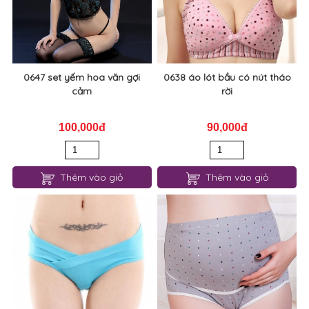
0647 set yếm hoa văn gợi
0638 áo lót bầu có nút tháo
cảm
rời
100,000đ
90,000đ
Thêm vào giỏ
Thêm vào giỏ