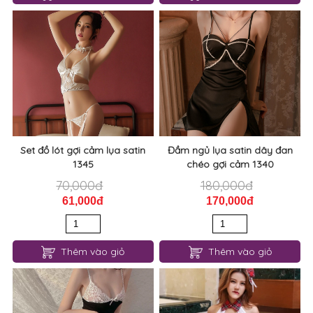
Set đồ lót gợi cảm lụa satin
Đầm ngủ lụa satin dây đan
1345
chéo gợi cảm 1340
70,000đ
180,000đ
61,000đ
170,000đ
Thêm vào giỏ
Thêm vào giỏ