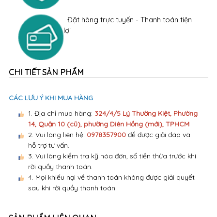
Đặt hàng trực tuyến - Thanh toán tiện
lợi
CHI TIẾT SẢN PHẨM
CÁC LƯU Ý KHI MUA HÀNG
1. Địa chỉ mua hàng:
324/4/5 Lý Thường Kiệt, Phường
14, Quận 10 (cũ), phường Diên Hồng (mới), TPHCM
2. Vui lòng liên hệ:
0978357900
để được giải đáp và
hỗ trợ tư vấn.
3. Vui lòng kiểm tra kỹ hóa đơn, số tiền thừa trước khi
rời quầy thanh toán.
4. Mọi khiếu nại về thanh toán không được giải quyết
sau khi rời quầy thanh toán.