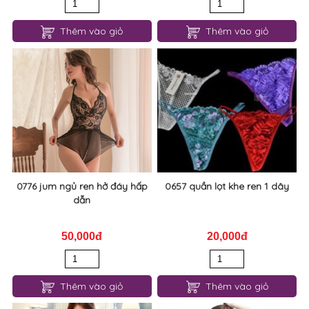
Thêm vào giỏ
Thêm vào giỏ
0776 jum ngủ ren hở đáy hấp
0657 quần lọt khe ren 1 dây
dẫn
50,000đ
20,000đ
Thêm vào giỏ
Thêm vào giỏ