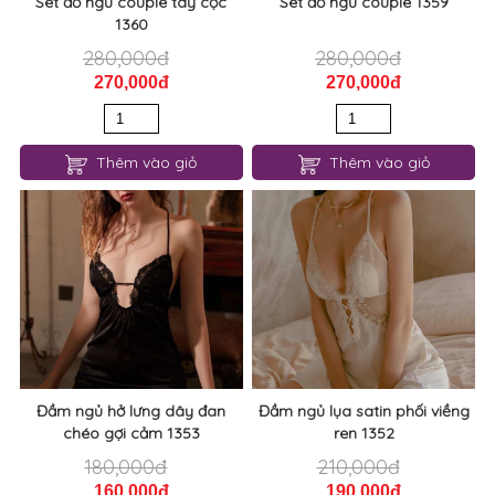
Set đồ ngủ couple tay cọc
Set đồ ngủ couple 1359
1360
280,000đ
280,000đ
270,000đ
270,000đ
Thêm vào giỏ
Thêm vào giỏ
Đầm ngủ hở lưng dây đan
Đầm ngủ lụa satin phối viềng
chéo gợi cảm 1353
ren 1352
180,000đ
210,000đ
160,000đ
190,000đ