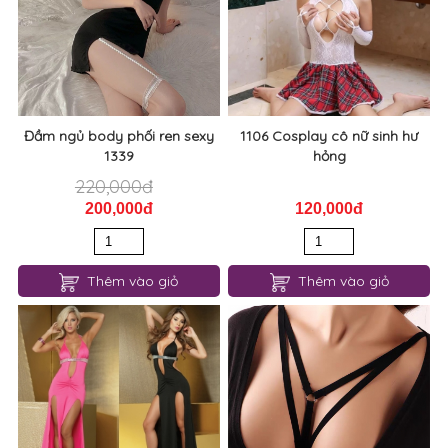
Đầm ngủ body phối ren sexy
1106 Cosplay cô nữ sinh hư
1339
hỏng
220,000đ
200,000đ
120,000đ
Thêm vào giỏ
Thêm vào giỏ