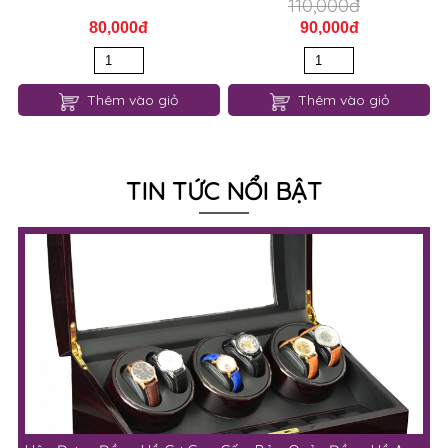
110,000đ
80,000đ
90,000đ
Thêm vào giỏ
Thêm vào giỏ
TIN TỨC NỔI BẬT