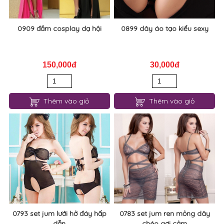
0909 đầm cosplay dạ hội
0899 dây áo tạo kiểu sexy
150,000đ
30,000đ
Thêm vào giỏ
Thêm vào giỏ
0793 set jum lưới hở đáy hấp
0783 set jum ren mỏng dây
dẫn
chéo gợi cảm