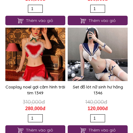
Thêm vào giỏ
Thêm vào giỏ
Cosplay noel gợi cảm hình trái
Set đồ lót nữ sinh hư hỏng
tim 1349
1346
310,000đ
140,000đ
280,000đ
120,000đ
Thêm vào giỏ
Thêm vào giỏ