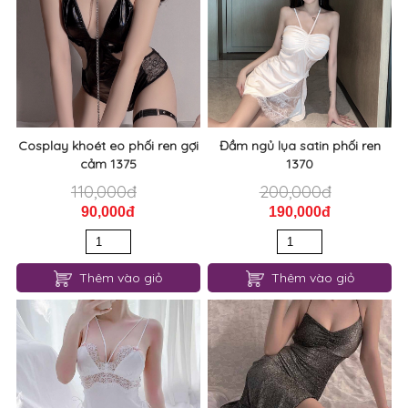
Cosplay khoét eo phối ren gợi
Đầm ngủ lụa satin phối ren
cảm 1375
1370
110,000đ
200,000đ
90,000đ
190,000đ
Thêm vào giỏ
Thêm vào giỏ