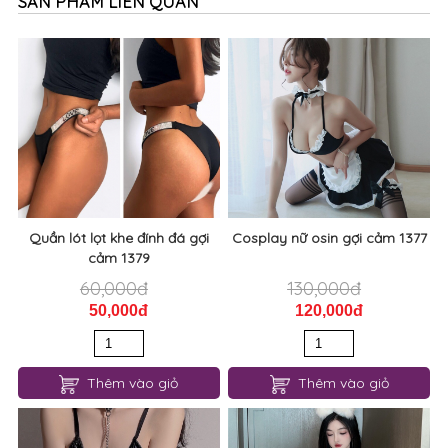
SẢN PHẨM LIÊN QUAN
Quần lót lọt khe đính đá gợi
Cosplay nữ osin gợi cảm 1377
cảm 1379
60,000đ
130,000đ
50,000đ
120,000đ
Thêm vào giỏ
Thêm vào giỏ