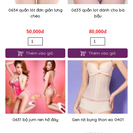
0634 quần lót đơn giản lưng
0633 quần lot dành cho bà
chéo
bầu
50,000đ
80,000đ
Thêm vào giỏ
Thêm vào giỏ
0631 bộ jum ren hở đáy
Gen nịt bụng thon eo 0401