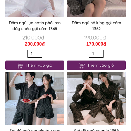
Đầm ngủ lụa satin phối ren
Đầm ngủ hở lưng gợi cảm
dây chéo gợi cảm 1368
1362
210,000đ
190,000đ
200,000đ
170,000đ
Thêm vào giỏ
Thêm vào giỏ
Set đồ ngủ couple tay cọc
Set đồ ngủ couple 1359