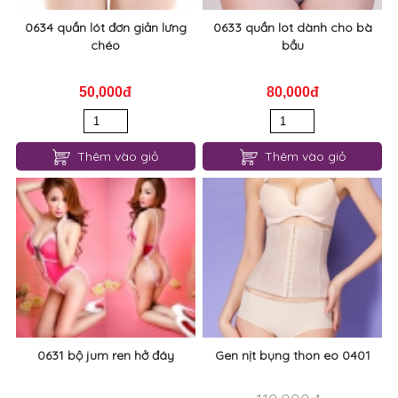
0634 quần lót đơn giản lưng
0633 quần lot dành cho bà
chéo
bầu
50,000đ
80,000đ
Thêm vào giỏ
Thêm vào giỏ
0631 bộ jum ren hở đáy
Gen nịt bụng thon eo 0401