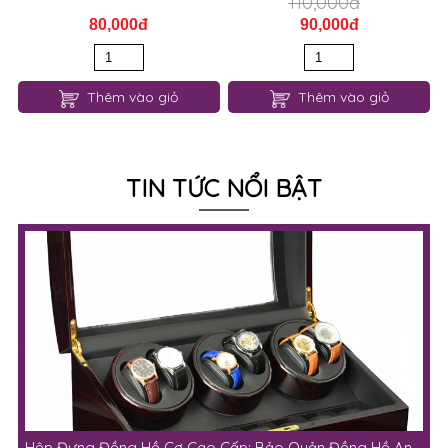
110,000đ
80,000đ
90,000đ
Thêm vào giỏ
Thêm vào giỏ
TIN TỨC NỔI BẬT
Hộp Đựng Đồng Hồ Cơ Cao Cấp: Bảo Quản Đồng Hồ An