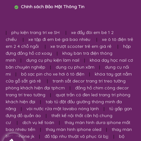
Chính sách Bảo Mật Thông Tin
|
phụ kiện trang trí xe SH
|
xe đẩy đôi em bé 1 2
chiều
|
xe tập đi em bé giá bao nhiêu
|
xe ô tô điện trẻ
em 2 4 chỗ ngồi
|
xe trượt scooter trẻ em giá rẻ
|
hộp
đựng đồng hồ cơ xoay
|
khay bàn trà điện thông
minh
|
dụng cụ phụ kiện làm nail
|
khóa dạy học nail cơ
bản chuyên nghiệp
|
dụng cụ phun xăm
|
dụng cụ nối
mi
|
bộ sạc pin cho xe hơi ô tô điện
|
khóa tay gạt nắm
cửa gỗ sắt giá rẻ
|
tranh sắt decor trang trí treo tường
phòng khách hiện đại tphcm
|
đồng hồ chim công decor
trang trí treo tường
|
quạt trần có đèn led trang trí phòng
khách hiện đại
|
tab tủ đặt đầu giường thông minh đa
năng
|
vòi nước rửa mặt lavabo nóng lạnh
|
tủ gấp gọn
đựng đồ quần áo
|
thiết kế nội thất căn hộ chung
cư
|
dịch vụ kế toán
|
thay màn hình dura iphone mất
bao nhiêu tiền
|
thay màn hình iphone oled
|
thay màn
hình iphone jk
|
đồ tập nhu thuật võ phục GI bjj
|
bộ