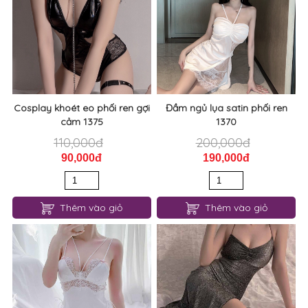
Cosplay khoét eo phối ren gợi
Đầm ngủ lụa satin phối ren
cảm 1375
1370
110,000đ
200,000đ
90,000đ
190,000đ
Thêm vào giỏ
Thêm vào giỏ