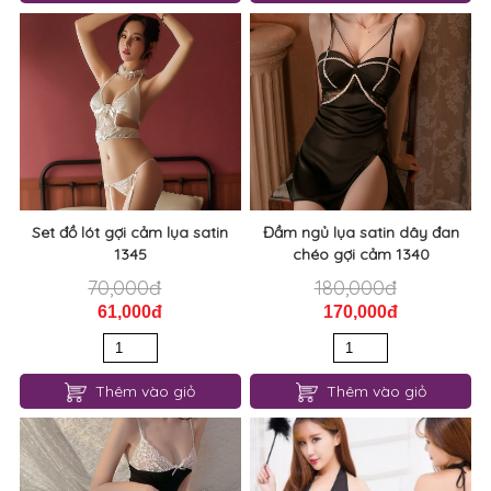
Set đồ lót gợi cảm lụa satin
Đầm ngủ lụa satin dây đan
1345
chéo gợi cảm 1340
70,000đ
180,000đ
61,000đ
170,000đ
Thêm vào giỏ
Thêm vào giỏ