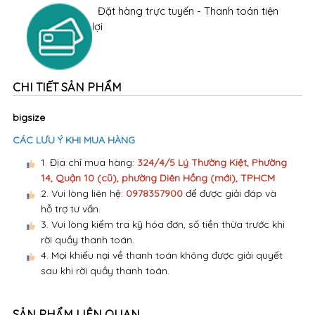
Đặt hàng trực tuyến - Thanh toán tiện
lợi
CHI TIẾT SẢN PHẨM
bigsize
CÁC LƯU Ý KHI MUA HÀNG
1. Địa chỉ mua hàng:
324/4/5 Lý Thường Kiệt, Phường
14, Quận 10 (cũ), phường Diên Hồng (mới), TPHCM
2. Vui lòng liên hệ:
0978357900
để được giải đáp và
hỗ trợ tư vấn.
3. Vui lòng kiểm tra kỹ hóa đơn, số tiền thừa trước khi
rời quầy thanh toán.
4. Mọi khiếu nại về thanh toán không được giải quyết
sau khi rời quầy thanh toán.
SẢN PHẨM LIÊN QUAN