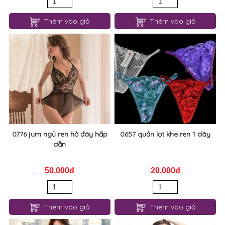
Thêm vào giỏ
Thêm vào giỏ
0776 jum ngủ ren hở đáy hấp
0657 quần lọt khe ren 1 dây
dẫn
50,000đ
20,000đ
Thêm vào giỏ
Thêm vào giỏ