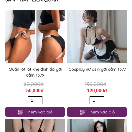
Quần lót lọt khe đính đá gợi
Cosplay nữ osin gợi cảm 1377
cảm 1379
60,000đ
130,000đ
50,000đ
120,000đ
Thêm vào giỏ
Thêm vào giỏ