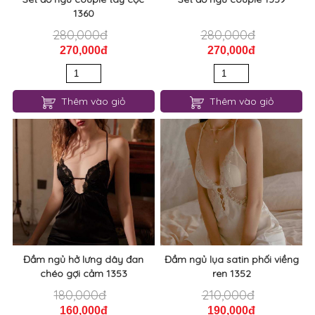
1360
280,000đ
280,000đ
270,000đ
270,000đ
Thêm vào giỏ
Thêm vào giỏ
Đầm ngủ hở lưng dây đan
Đầm ngủ lụa satin phối viềng
chéo gợi cảm 1353
ren 1352
180,000đ
210,000đ
160,000đ
190,000đ