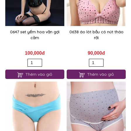
0647 set yếm hoa văn gợi
0638 áo lót bầu có nút tháo
cảm
rời
100,000đ
90,000đ
Thêm vào giỏ
Thêm vào giỏ