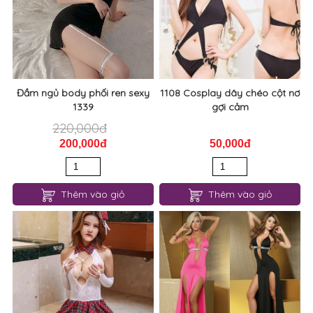
Đầm ngủ body phối ren sexy
1108 Cosplay dây chéo cột nơ
1339
gợi cảm
220,000đ
200,000đ
50,000đ
Thêm vào giỏ
Thêm vào giỏ