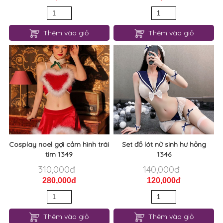
Thêm vào giỏ
Thêm vào giỏ
Cosplay noel gợi cảm hình trái
Set đồ lót nữ sinh hư hỏng
tim 1349
1346
310,000đ
140,000đ
280,000đ
120,000đ
Thêm vào giỏ
Thêm vào giỏ