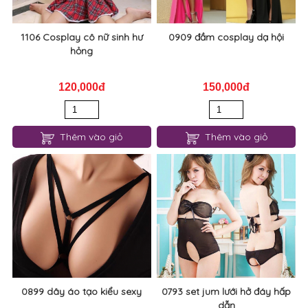
1106 Cosplay cô nữ sinh hư
0909 đầm cosplay dạ hội
hỏng
120,000đ
150,000đ
Thêm vào giỏ
Thêm vào giỏ
0899 dây áo tạo kiểu sexy
0793 set jum lưới hở đáy hấp
dẫn