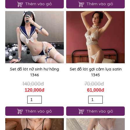
Đầm ngủ lụa satin phối viềng
Cosplay noel gợi cảm hình trái
ren 1352
tim 1349
210,000đ
310,000đ
190,000đ
280,000đ
Thêm vào giỏ
Thêm vào giỏ