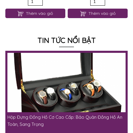
0631 bộ jum ren hở đáy
Gen nịt bụng thon eo 0401
110,000đ
80,000đ
90,000đ
Thêm vào giỏ
Thêm vào giỏ
TIN TỨC NỔI BẬT