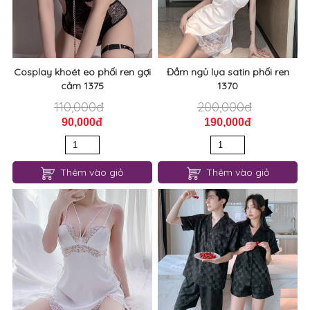
cảm 1379
60,000đ
130,000đ
50,000đ
120,000đ
Thêm vào giỏ
Thêm vào giỏ
Cosplay khoét eo phối ren gợi
Đầm ngủ lụa satin phối ren
cảm 1375
1370
110,000đ
200,000đ
90,000đ
190,000đ