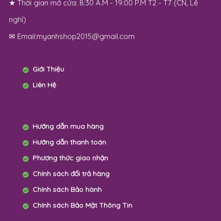
MỸ ANH SHOP
☎ Hotline:
0978357900
★ Zalo:
0978.357.900
★ Địa chỉ:
187/3 Trần Văn Đang, phường 11, quận 3, TPHCM
★ Thời gian mở cửa: 8:30 A.M - 19:00 P.M T2 - T7 (CN, Lễ
nghỉ)
✉ Email:myanhshop2015@gmail.com
Giới Thiệu
Liên Hệ