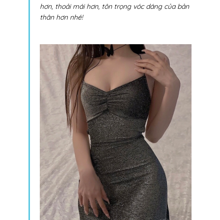
trong những cách thu hút, tạo hứng
thú hiệu quả đối với một nửa yêu
thương
Mặc đồ ngủ cosplay tăng thêm sự
sexy, quyến rũ và hứng thú cho bạn
đời, người yêu của mình
Một số phụ nữ vẫn giữ tư tưởng phải giữ kẽ, sợ
bị đánh giá không tốt về nhân phẩm, bản thân
nên ngại mặc những mẫu đồ lót gợi cảm nữ.
Đây là tư tương hết sức sai lầm.
Tại sao lại
không thử diện những bộ đồ ngủ cosplay cuốn
hút, tôn dáng bản thân?
Hãy suy nghĩ cởi mở
hơn, thoải mái hơn, tôn trọng vóc dáng của bản
thân hơn nhé!