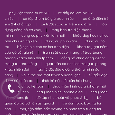
Hướng dẫn mua hàng
Hướng dẫn thanh toán
Phương thức giao nhận
Chính sách đổi trả hàng
Chính sách Bảo hành
Chính sách Bảo Mật Thông Tin
|
phụ kiện trang trí xe SH
|
xe đẩy đôi em bé 1 2
chiều
|
xe tập đi em bé giá bao nhiêu
|
xe ô tô điện trẻ
em 2 4 chỗ ngồi
|
xe trượt scooter trẻ em giá rẻ
|
hộp
đựng đồng hồ cơ xoay
|
khay bàn trà điện thông
minh
|
dụng cụ phụ kiện làm nail
|
khóa dạy học nail cơ
bản chuyên nghiệp
|
dụng cụ phun xăm
|
dụng cụ nối
mi
|
bộ sạc pin cho xe hơi ô tô điện
|
khóa tay gạt nắm