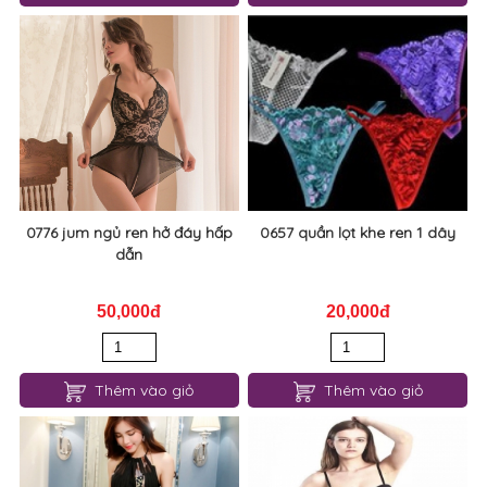
0781 jum khoét ngực so sexy
0778 jum hở lưng sexy
170,000đ
60,000đ
Thêm vào giỏ
Thêm vào giỏ