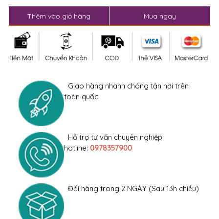
Mã sản phẩm
:
Phân loại
: Đồ ngủ gợi cảm
Thương hiệu
:
Lượt xem
: 5460
170,000đ
-10%
190,000
Thêm vào giỏ hàng
Mua ngay
Giao hàng nhanh chóng tận nơi trên