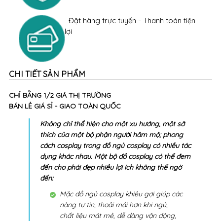
toàn quốc
Hỗ trợ tư vấn chuyên nghiệp
hotline:
0978357900
Đổi hàng trong 2 NGÀY (Sau 13h chiều)
Đặt hàng trực tuyến - Thanh toán tiện
lợi
CHI TIẾT SẢN PHẨM