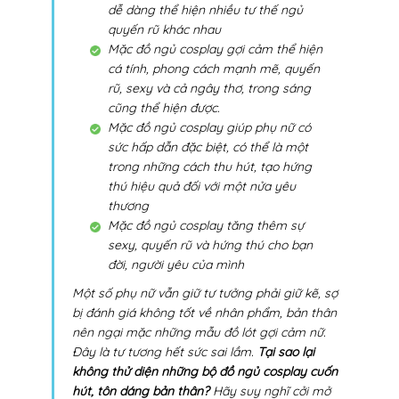
CHỈ BẰNG 1/2 GIÁ THỊ TRƯỜNG
BÁN LẺ GIÁ SỈ - GIAO TOÀN QUỐC
Không chỉ thể hiện cho một xu hướng, một sở
thích của một bộ phận người hâm mộ; phong
cách cosplay trong đồ ngủ cosplay có nhiều tác
dụng khác nhau. Một bộ đồ cosplay có thể đem
đến cho phái đẹp nhiều lợi ích không thể ngờ
đến:
Mặc đồ ngủ cosplay khiêu gợi giúp các
nàng tự tin, thoải mái hơn khi ngủ,
chất liệu mát mẻ, dễ dàng vận động,
dễ dàng thể hiện nhiều tư thế ngủ
quyến rũ khác nhau
Mặc đồ ngủ cosplay gợi cảm thể hiện
cá tính, phong cách mạnh mẽ, quyến
rũ, sexy và cả ngây thơ, trong sáng
cũng thể hiện được.
Mặc đồ ngủ cosplay giúp phụ nữ có
sức hấp dẫn đặc biệt, có thể là một