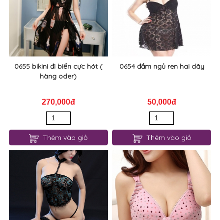
0776 jum ngủ ren hở đáy hấp
0657 quần lọt khe ren 1 dây
dẫn
50,000đ
20,000đ
Thêm vào giỏ
Thêm vào giỏ
0655 bikini đi biển cực hót (
0654 đầm ngủ ren hai dây
hàng oder)