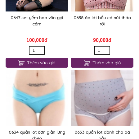
270,000đ
50,000đ
Thêm vào giỏ
Thêm vào giỏ
0647 set yếm hoa văn gợi
0638 áo lót bầu có nút tháo
cảm
rời
100,000đ
90,000đ