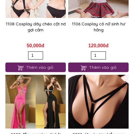
180,000đ
220,000đ
170,000đ
200,000đ
Thêm vào giỏ
Thêm vào giỏ
1108 Cosplay dây chéo cột nơ
1106 Cosplay cô nữ sinh hư
gợi cảm
hỏng
50,000đ
120,000đ