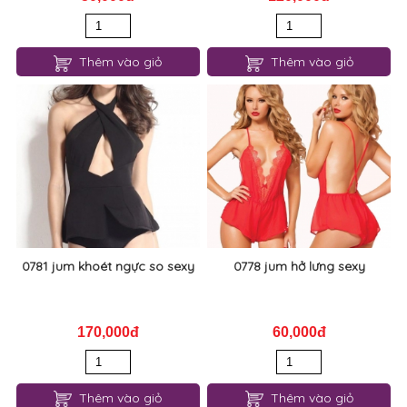
0793 set jum lưới hở đáy hấp
0783 set jum ren mỏng dây
dẫn
chéo gợi cảm
50,000đ
120,000đ
Thêm vào giỏ
Thêm vào giỏ