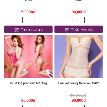
Thêm vào giỏ
Thêm vào giỏ
0634 quần lót đơn giản lưng
0633 quần lot dành cho bà
chéo
bầu
50,000đ
80,000đ
Thêm vào giỏ
Thêm vào giỏ