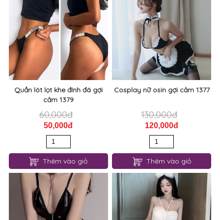
14, Quận 10 (cũ), phường Diên Hồng (mới), TPHCM
2. Vui lòng liên hệ:
0978357900
để được giải đáp và
hỗ trợ tư vấn.
3. Vui lòng kiểm tra kỹ hóa đơn, số tiền thừa trước khi
rời quầy thanh toán.
4. Mọi khiếu nại về thanh toán không được giải quyết
sau khi rời quầy thanh toán.
SẢN PHẨM LIÊN QUAN
Quần lót lọt khe đính đá gợi
Cosplay nữ osin gợi cảm 1377