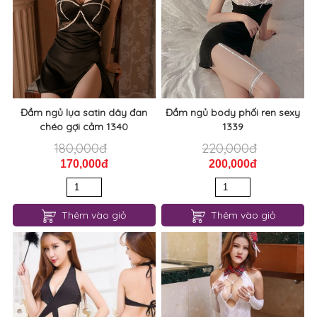
Set đồ lót nữ sinh hư hỏng
Set đồ lót gợi cảm lụa satin
1346
1345
140,000đ
70,000đ
120,000đ
61,000đ
Thêm vào giỏ
Thêm vào giỏ
Đầm ngủ lụa satin dây đan
Đầm ngủ body phối ren sexy
chéo gợi cảm 1340
1339