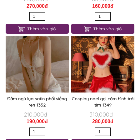
Set đồ ngủ couple 1359
Đầm ngủ hở lưng dây đan
chéo gợi cảm 1353
280,000đ
180,000đ
270,000đ
160,000đ
Thêm vào giỏ
Thêm vào giỏ