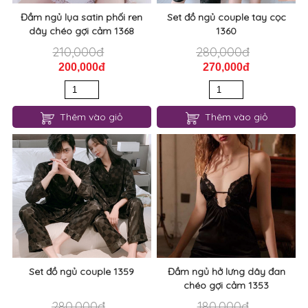
Thêm vào giỏ
Thêm vào giỏ
Đầm ngủ lụa satin phối ren
Set đồ ngủ couple tay cọc
dây chéo gợi cảm 1368
1360
210,000đ
280,000đ
200,000đ
270,000đ
Thêm vào giỏ
Thêm vào giỏ