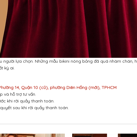
ều người lựa chọn. Những mẫu bikini nóng bỏng đã quá nhàm chán, h
 kỳ ai.
 Phường 14, Quận 10 (cũ), phường Diên Hồng (mới), TPHCM
p và hỗ trợ tư vấn.
ước khi rời quầy thanh toán.
 quyết sau khi rời quầy thanh toán.