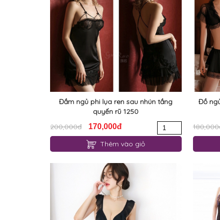
Đầm ngủ phi lụa ren sau nhún tầng
Đồ ngủ
quyến rũ 1250
200,000đ
170,000đ
180,000
Thêm vào giỏ