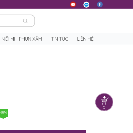
 - NỐI MI - PHUN XĂM
TIN TỨC
LIÊN HỆ
0
-18%