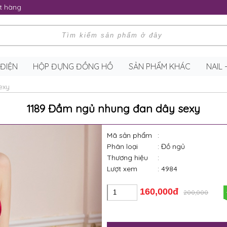
t hàng
 ĐIỆN
HỘP ĐỰNG ĐỒNG HỒ
SẢN PHẨM KHÁC
NAIL
exy
1189 Đầm ngủ nhung đan dây sexy
Mã sản phẩm
:
Phân loại
: Đồ ngủ
Thương hiệu
:
Lượt xem
: 4984
160,000đ
200,000