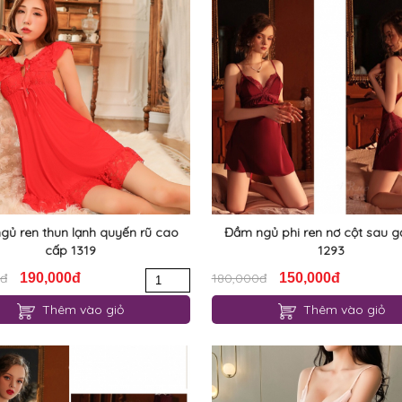
gủ ren thun lạnh quyến rũ cao
Đầm ngủ phi ren nơ cột sau g
cấp 1319
1293
0đ
190,000đ
180,000đ
150,000đ
Thêm vào giỏ
Thêm vào giỏ