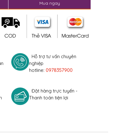
Mua ngay
Hỗ trợ tư vấn chuyên
àn
nghiệp
hotline:
0978357900
Đặt hàng trực tuyến -
h
Thanh toán tiện lợi