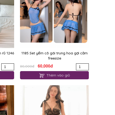
 rũ 1246
1185 Set yếm cô gái trung hoa gợi cảm
freesize
80,000đ
60,000đ
Thêm vào giỏ