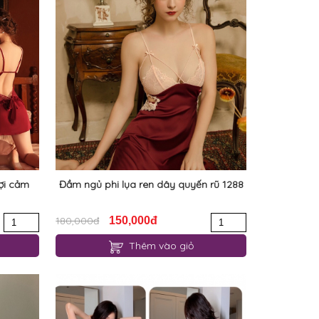
ợi cảm
Đầm ngủ phi lụa ren dây quyến rũ 1288
180,000đ
150,000đ
Thêm vào giỏ