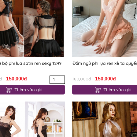
 bộ phi lụa satin ren sexy 1249
Đầm ngủ phi lụa ren xẻ tà quyến
đ
150,000đ
180,000đ
150,000đ
Thêm vào giỏ
Thêm vào giỏ