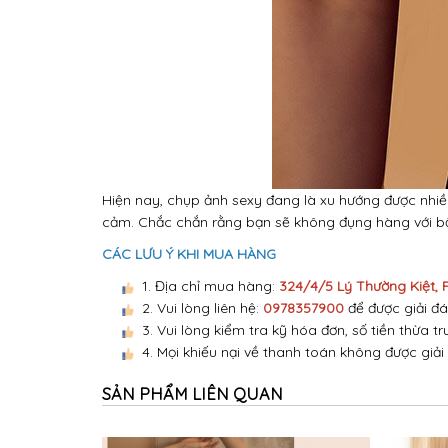
Hiện nay, chụp ảnh sexy đang là xu hướng được nhi
cảm. Chắc chắn rằng bạn sẽ không đụng hàng với bất
CÁC LƯU Ý KHI MUA HÀNG
1. Địa chỉ mua hàng:
324/4/5 Lý Thường Kiệt,
2. Vui lòng liên hệ:
0978357900
để được giải đá
3. Vui lòng kiểm tra kỹ hóa đơn, số tiền thừa tr
4. Mọi khiếu nại về thanh toán không được giải
SẢN PHẨM LIÊN QUAN