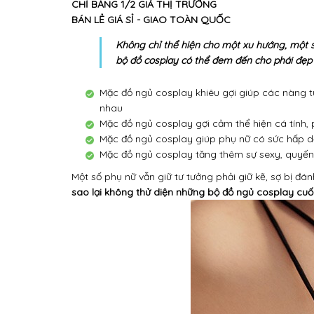
CHỈ BẰNG 1/2 GIÁ THỊ TRƯỜNG
BÁN LẺ GIÁ SỈ - GIAO TOÀN QUỐC
Không chỉ thể hiện cho một xu hướng, một 
bộ đồ cosplay có thể đem đến cho phái đẹp 
Mặc đồ ngủ cosplay khiêu gợi giúp các nàng tự
nhau
Mặc đồ ngủ cosplay gợi cảm thể hiện cá tính,
Mặc đồ ngủ cosplay giúp phụ nữ có sức hấp dẫn
Mặc đồ ngủ cosplay tăng thêm sự sexy, quyến 
Một số phụ nữ vẫn giữ tư tưởng phải giữ kẽ, sợ bị đ
sao lại không thử diện những bộ đồ ngủ cosplay cuố