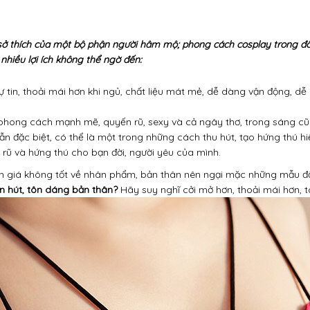
sở thích của một bộ phận người hâm mộ; phong cách cosplay trong đồ
nhiều lợi ích không thể ngờ đến:
 tin, thoải mái hơn khi ngủ, chất liệu mát mẻ, dễ dàng vận động, dễ
 phong cách mạnh mẽ, quyến rũ, sexy và cả ngây thơ, trong sáng cũ
 đặc biệt, có thể là một trong những cách thu hút, tạo hứng thú hi
rũ và hứng thú cho bạn đời, người yêu của mình.
ánh giá không tốt về nhân phẩm, bản thân nên ngại mặc những mẫu đồ 
n hút, tôn dáng bản thân?
Hãy suy nghĩ cởi mở hơn, thoải mái hơn, 