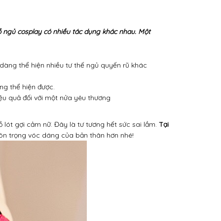
 ngủ cosplay có nhiều tác dụng khác nhau. Một
 dàng thể hiện nhiều tư thế ngủ quyến rũ khác
ng thể hiện được.
ệu quả đối với một nửa yêu thương
lót gợi cảm nữ. Đây là tư tương hết sức sai lầm.
Tại
tôn trọng vóc dáng của bản thân hơn nhé!