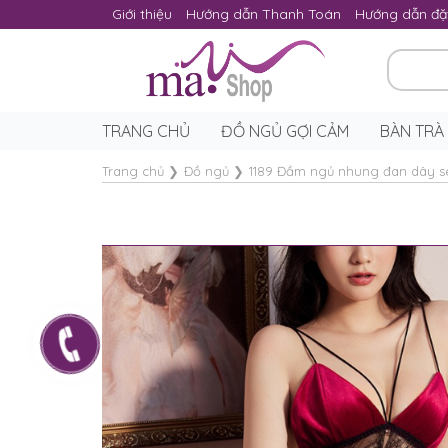
Giới thiệu
Hướng dẫn Thanh Toán
Hướng dẫn đặ
TRANG CHỦ
ĐỒ NGỦ GỢI CẢM
BÀN TRÀ
Trang chủ
❯
Đồ ngủ
❯
1189 Đầm ngủ nhung đan dây s