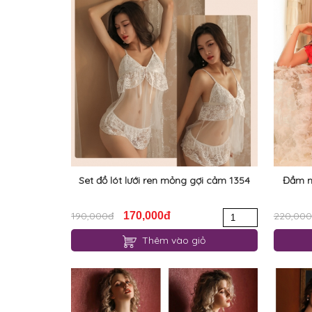
Set đồ lót lưới ren mỏng gợi cảm 1354
Đầm n
190,000đ
170,000đ
220,00
Thêm vào giỏ