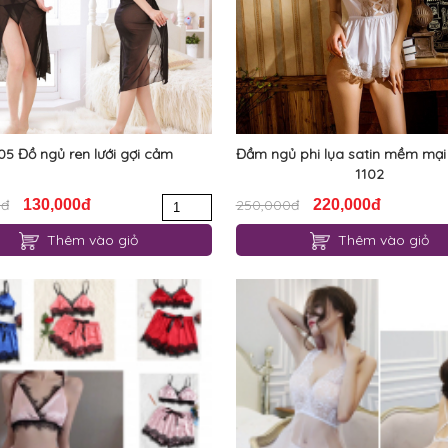
05 Đồ ngủ ren lưới gợi cảm
Đầm ngủ phi lụa satin mềm mại
1102
0đ
130,000đ
250,000đ
220,000đ
Thêm vào giỏ
Thêm vào giỏ