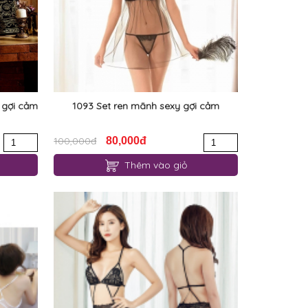
 gợi cảm
1093 Set ren mãnh sexy gợi cảm
100,000đ
80,000đ
Thêm vào giỏ