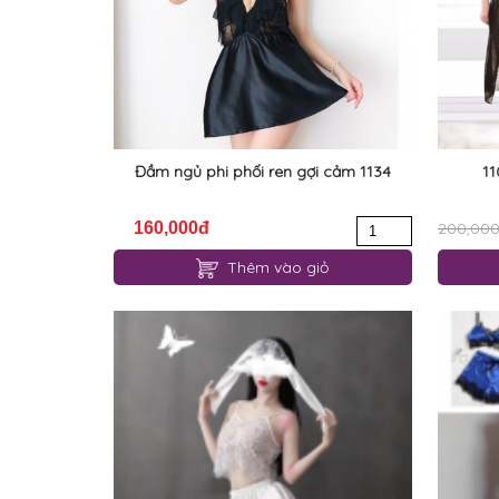
Đầm ngủ phi phối ren gợi cảm 1134
11
160,000đ
200,00
Thêm vào giỏ