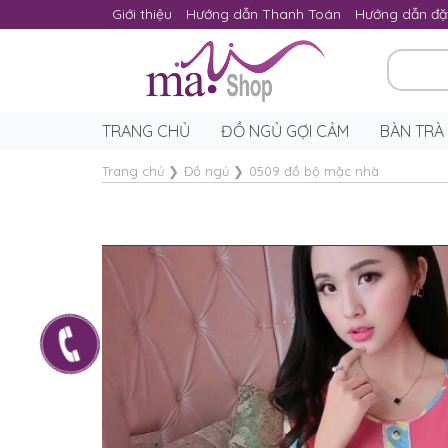
Giới thiệu
Hướng dẫn Thanh Toán
Hướng dẫn đặ
TRANG CHỦ
ĐỒ NGỦ GỢI CẢM
BÀN TRÀ
Trang chủ
❯
Đồ ngủ
❯
0509 đồ bộ mặc nhà