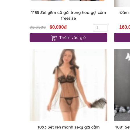
1185 Set yếm cô gái trung hoa gợi cảm
Đầm n
freesize
80,000đ
60,000đ
160,
Thêm vào giỏ
1093 Set ren mãnh sexy gợi cảm
1081 Se