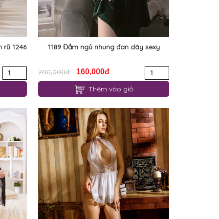
 rũ 1246
1189 Đầm ngủ nhung đan dây sexy
200,000đ
160,000đ
Thêm vào giỏ