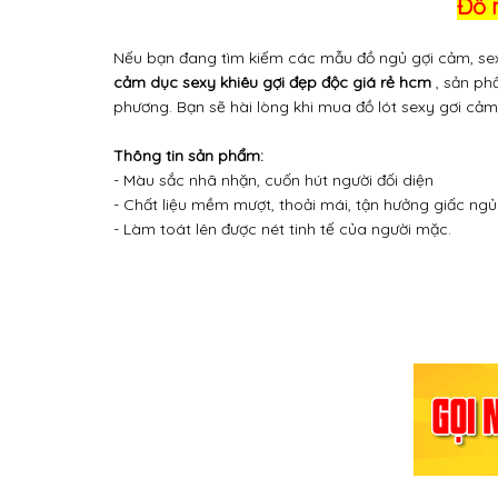
Đồ n
Nếu bạn đang tìm kiếm các mẫu đồ ngủ gợi cảm, sexy
cảm dục sexy khiêu gợi đẹp độc giá rẻ hcm
, sản ph
phương. Bạn sẽ hài lòng khi mua đồ lót sexy gơi cảm 
Thông tin sản phẩm:
- Màu sắc nhã nhặn, cuốn hút người đối diện
- Chất liệu mềm mượt, thoải mái, tận hưởng giấc ngủ
- Làm toát lên được nét tinh tế của người mặc.