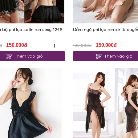
 bộ phi lụa satin ren sexy 1249
Đầm ngủ phi lụa ren xẻ tà quyến
đ
150,000đ
180,000đ
150,000đ
Thêm vào giỏ
Thêm vào giỏ