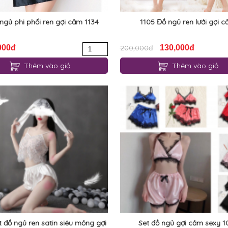
gủ phi phối ren gợi cảm 1134
1105 Đồ ngủ ren lưới gợi 
000đ
200,000đ
130,000đ
Thêm vào giỏ
Thêm vào giỏ
t đồ ngủ ren satin siêu mỏng gợi
Set đồ ngủ gợi cảm sexy 1