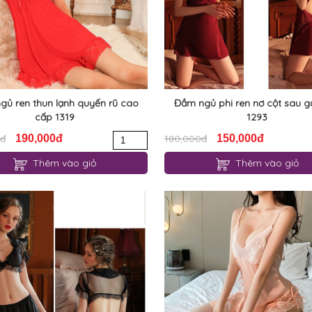
gủ ren thun lạnh quyến rũ cao
Đầm ngủ phi ren nơ cột sau g
cấp 1319
1293
0đ
190,000đ
180,000đ
150,000đ
Thêm vào giỏ
Thêm vào giỏ