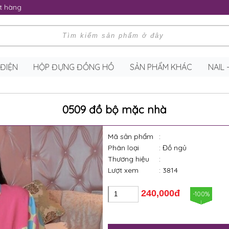
t hàng
 ĐIỆN
HỘP ĐỰNG ĐỒNG HỒ
SẢN PHẨM KHÁC
NAIL
0509 đồ bộ mặc nhà
Mã sản phẩm
:
Phân loại
: Đồ ngủ
Thương hiệu
:
Lượt xem
: 3814
240,000đ
-100%