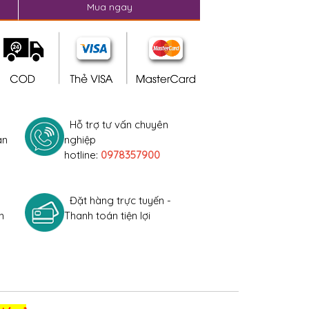
Mua ngay
Hỗ trợ tư vấn chuyên
àn
nghiệp
hotline:
0978357900
Đặt hàng trực tuyến -
h
Thanh toán tiện lợi