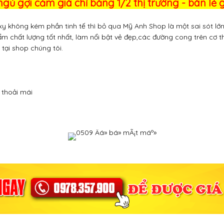
gủ gợi cảm giá chỉ bằng 1/2 thị trường - bán lẻ g
 không kém phần tinh tế thì bỏ qua Mỹ Anh Shop là một sai sót lớ
ẩm chất lượng tốt nhất, làm nổi bật vẻ đẹp,các đường cong trên cơ t
tại shop chúng tôi.
 thoải mái