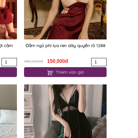
ợi cảm
Đầm ngủ phi lụa ren dây quyến rũ 1288
180,000đ
150,000đ
Thêm vào giỏ