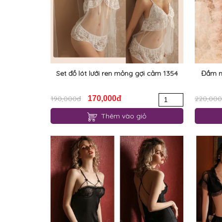
Set đồ lót lưới ren mỏng gợi cảm 1354
Đầm n
190,000đ
170,000đ
220,00
Thêm vào giỏ