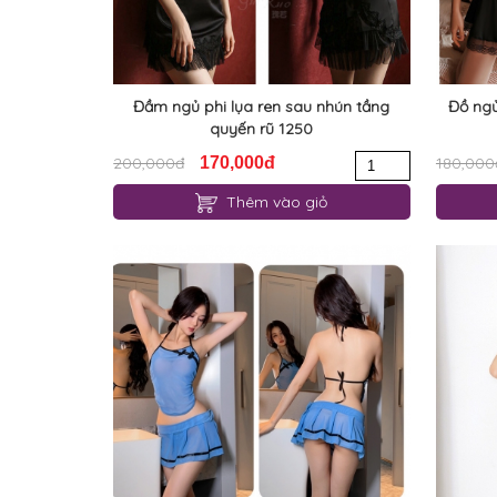
Đầm ngủ phi lụa ren sau nhún tầng
Đồ ngủ
quyến rũ 1250
200,000đ
170,000đ
180,000
Thêm vào giỏ