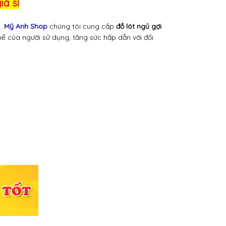
iá sỉ
n.
Mỹ Anh Shop
chúng tôi cung cấp
đồ lót ngủ gợi
hể của người sử dụng, tăng sức hấp dẫn với đối