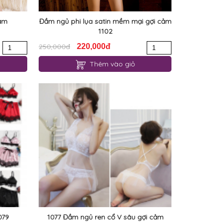
cảm
Đầm ngủ phi lụa satin mềm mại gợi cảm
1102
250,000đ
220,000đ
Thêm vào giỏ
079
1077 Đầm ngủ ren cổ V sâu gợi cảm