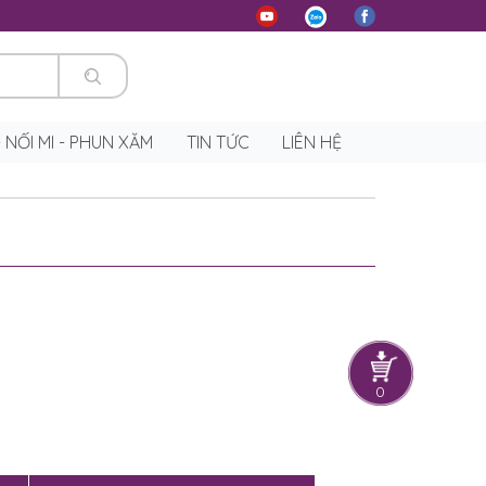
 - NỐI MI - PHUN XĂM
TIN TỨC
LIÊN HỆ
0