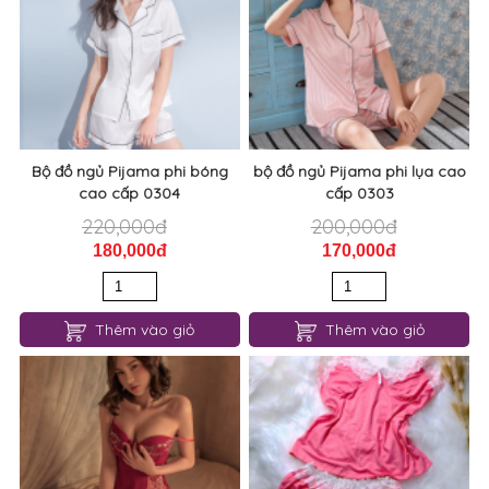
Bộ đồ ngủ Pijama phi bóng
bộ đồ ngủ Pijama phi lụa cao
cao cấp 0304
cấp 0303
220,000đ
200,000đ
180,000đ
170,000đ
Thêm vào giỏ
Thêm vào giỏ