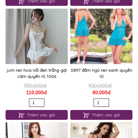
Thêm vào giỏ
Thêm vào giỏ
jum ren hoa nổi đen trắng gợi
0897 đầm ngủ ren xanh quyến
cảm quyến rũ 1006
rũ
130,000đ
100,000đ
110,000đ
80,000đ
Thêm vào giỏ
Thêm vào giỏ