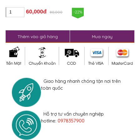
Thương hiệu
:
Lượt xem
: 10921
60,000đ
-22%
80,000
Thêm vào giỏ hàng
Mua ngay
Giao hàng nhanh chóng tận nơi trên
toàn quốc
Hỗ trợ tư vấn chuyên nghiệp
hotline:
0978357900