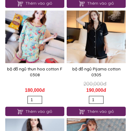
Thêm vào giỏ
Thêm vào giỏ
bộ đồ ngủ thun hoa cotton F
bộ đồ ngủ Pijama cotton
0308
0305
200,000đ
180,000đ
190,000đ
Thêm vào giỏ
Thêm vào giỏ