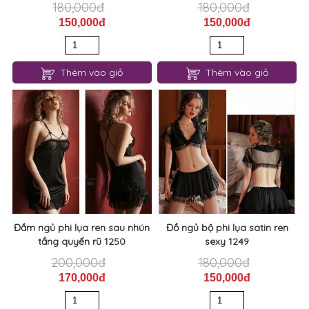
gợi cảm 1293
quyến rũ 1288
180,000đ
180,000đ
150,000đ
150,000đ
Thêm vào giỏ
Thêm vào giỏ
Đầm ngủ phi lụa ren sau nhún
Đồ ngủ bộ phi lụa satin ren
tầng quyến rũ 1250
sexy 1249
200,000đ
180,000đ
170,000đ
150,000đ