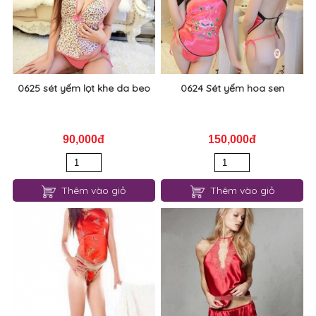
0625 sét yếm lọt khe da beo
0624 Sét yếm hoa sen
90,000đ
150,000đ
Thêm vào giỏ
Thêm vào giỏ