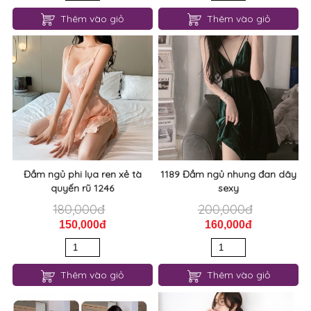
Thêm vào giỏ
Thêm vào giỏ
Đầm ngủ phi lụa ren xẻ tà
1189 Đầm ngủ nhung đan dây
quyến rũ 1246
sexy
180,000đ
200,000đ
150,000đ
160,000đ
Thêm vào giỏ
Thêm vào giỏ