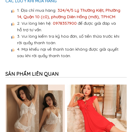
CÁC LƯU Ý KHI MUA HÀNG
1. Địa chỉ mua hàng:
324/4/5 Lý Thường Kiệt, Phường
14, Quận 10 (cũ), phường Diên Hồng (mới), TPHCM
2. Vui lòng liên hệ:
0978357900
để được giải đáp và
hỗ trợ tư vấn.
3. Vui lòng kiểm tra kỹ hóa đơn, số tiền thừa trước khi
rời quầy thanh toán.
4. Mọi khiếu nại về thanh toán không được giải quyết
sau khi rời quầy thanh toán.
SẢN PHẨM LIÊN QUAN