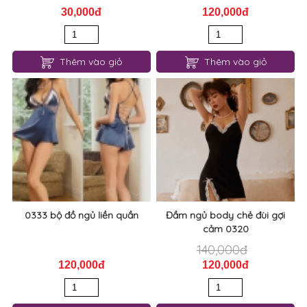
30,000đ
120,000đ
Thêm vào giỏ
Thêm vào giỏ
0333 bộ đồ ngủ liền quần
Đầm ngủ body chẻ đùi gợi
cảm 0320
140,000đ
120,000đ
120,000đ