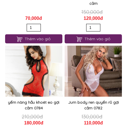
0814 đồ ngủ phi ren sexy
0791 sơmi ngủ kèm cà vạt gợi
cảm
150,000đ
70,000đ
120,000đ
Thêm vào giỏ
Thêm vào giỏ
yếm nàng hầu khoét eo gợi
Jum body ren quyến rũ gợi
cảm 0784
cảm 0782