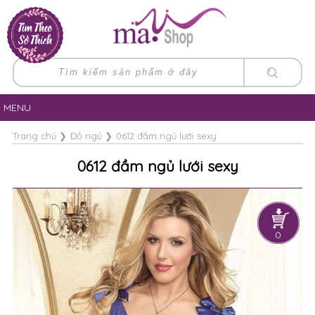
MENU
Trang chủ
❯
Đồ ngủ
❯
0612 đầm ngủ lưới sexy
0612 đầm ngủ lưới sexy
0