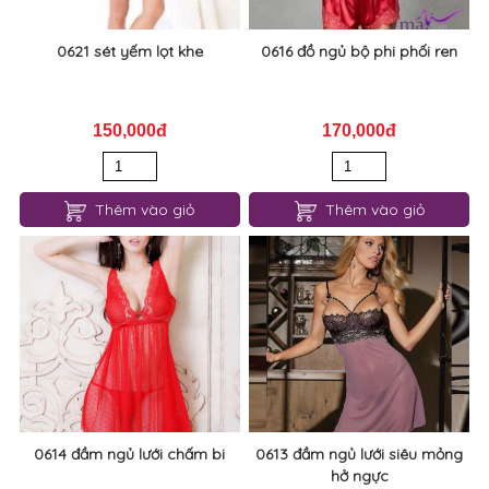
0621 sét yếm lọt khe
0616 đồ ngủ bộ phi phối ren
150,000đ
170,000đ
Thêm vào giỏ
Thêm vào giỏ