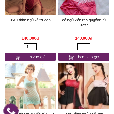
0301 đầm ngủ xẻ tà cao
đồ ngủ viền ren quyếdn rũ
0297
140,000đ
140,000đ
Thêm vào giỏ
Thêm vào giỏ