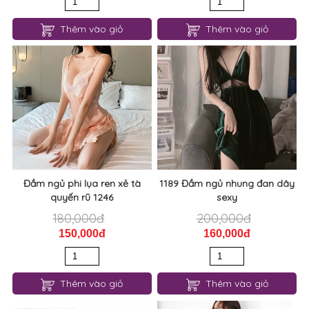
Đầm ngủ phi lụa ren sau nhún
Đồ ngủ bộ phi lụa satin ren
tầng quyến rũ 1250
sexy 1249
200,000đ
180,000đ
170,000đ
150,000đ
Thêm vào giỏ
Thêm vào giỏ