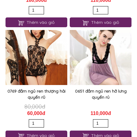
yếm nàng hầu khoét eo gợi
Jum body ren quyến rũ gợi
cảm 0784
cảm 0782
210,000đ
130,000đ
180,000đ
110,000đ
Thêm vào giỏ
Thêm vào giỏ