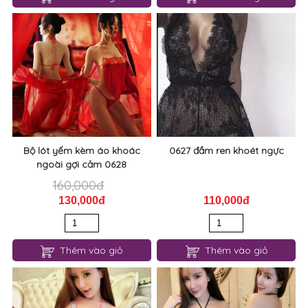
0769 đầm ngủ ren thượng hải
0651 đầm ngủ ren hở lưng
quyến rũ
quyến rủ
80,000đ
60,000đ
110,000đ
Thêm vào giỏ
Thêm vào giỏ
Bộ lót yếm kèm áo khoác
0627 đầm ren khoét ngực
ngoài gợi cảm 0628