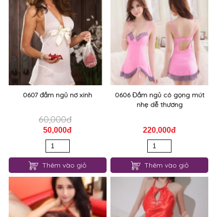
0610 đầm ngủ phi cao cấp
đầm ngủ lưới ren mỏng hở
lưng sexy 0608
180,000đ
245,000đ
140,000đ
185,000đ
Thêm vào giỏ
Thêm vào giỏ
0607 đầm ngủ nơ xinh
0606 Đầm ngủ có gọng mút
nhẹ dễ thương