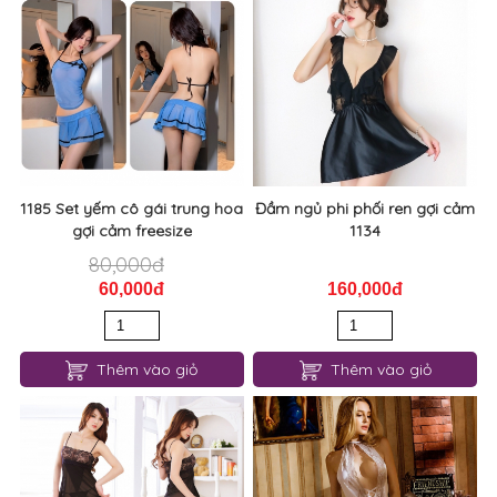
Đầm ngủ phi lụa ren xẻ tà
1189 Đầm ngủ nhung đan dây
quyến rũ 1246
sexy
180,000đ
200,000đ
150,000đ
160,000đ
Thêm vào giỏ
Thêm vào giỏ
1185 Set yếm cô gái trung hoa
Đầm ngủ phi phối ren gợi cảm
gợi cảm freesize
1134
80,000đ