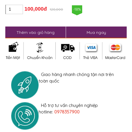
Mã sản phẩm
:
Phân loại
: Đồ ngủ
Thương hiệu
:
Lượt xem
: 4358
100,000đ
-18%
120,000
Thêm vào giỏ hàng
Mua ngay