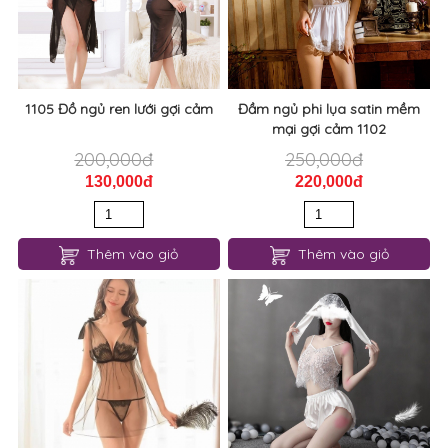
60,000đ
160,000đ
Thêm vào giỏ
Thêm vào giỏ
1105 Đồ ngủ ren lưới gợi cảm
Đầm ngủ phi lụa satin mềm
mại gợi cảm 1102
200,000đ
250,000đ
130,000đ
220,000đ