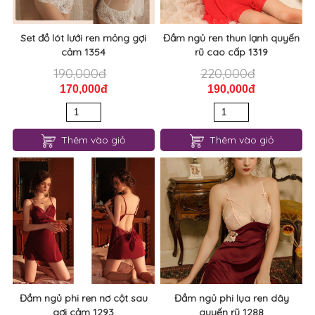
SẢN PHẨM LIÊN QUAN
Set đồ lót lưới ren mỏng gợi
Đầm ngủ ren thun lạnh quyến
cảm 1354
rũ cao cấp 1319
190,000đ
220,000đ
170,000đ
190,000đ
Thêm vào giỏ
Thêm vào giỏ