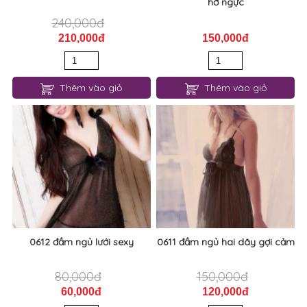
0614 đầm ngủ lưới chấm bi
0613 đầm ngủ lưới siêu mỏng
hở ngực
240,000đ
210,000đ
150,000đ
Thêm vào giỏ
Thêm vào giỏ