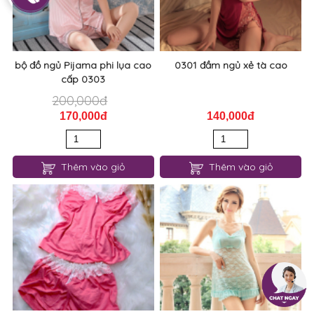
190,000đ
180,000đ
Thêm vào giỏ
Thêm vào giỏ
bộ đồ ngủ Pijama phi lụa cao
0301 đầm ngủ xẻ tà cao
cấp 0303
200,000đ
170,000đ
140,000đ
Thêm vào giỏ
Thêm vào giỏ