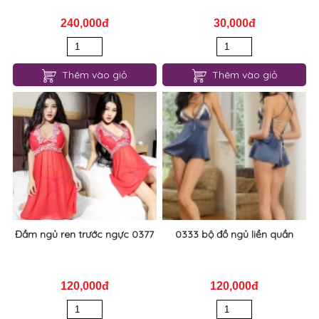
0509 đồ bộ mặc nhà
0470 đồ ngủ hở lưng mỏng
240,000đ
30,000đ
Thêm vào giỏ
Thêm vào giỏ