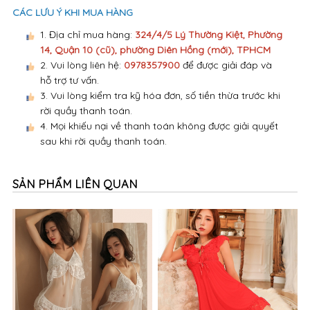
CÁC LƯU Ý KHI MUA HÀNG
1. Địa chỉ mua hàng:
324/4/5 Lý Thường Kiệt, Phường
14, Quận 10 (cũ), phường Diên Hồng (mới), TPHCM
2. Vui lòng liên hệ:
0978357900
để được giải đáp và
hỗ trợ tư vấn.
3. Vui lòng kiểm tra kỹ hóa đơn, số tiền thừa trước khi
rời quầy thanh toán.
4. Mọi khiếu nại về thanh toán không được giải quyết
sau khi rời quầy thanh toán.