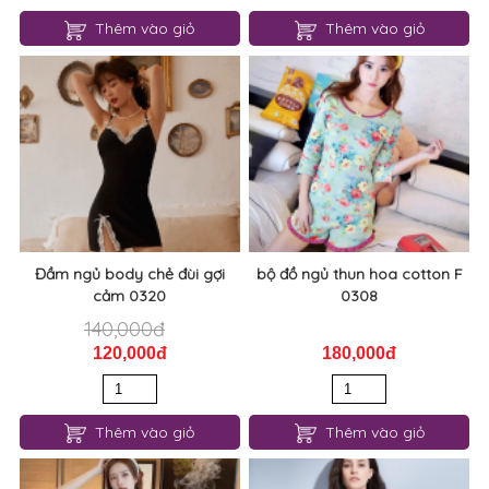
Đầm ngủ ren trước ngực 0377
0333 bộ đồ ngủ liền quần
120,000đ
120,000đ
Thêm vào giỏ
Thêm vào giỏ