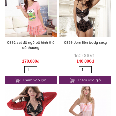
jum ren hoa nổi đen trắng gợi
0897 đầm ngủ ren xanh quyến
cảm quyến rũ 1006
rũ
130,000đ
100,000đ
110,000đ
80,000đ
Thêm vào giỏ
Thêm vào giỏ
0892 set đồ ngủ bộ hình thú
0839 Jum liền body sexy
dễ thương
160,000đ
170,000đ
140,000đ