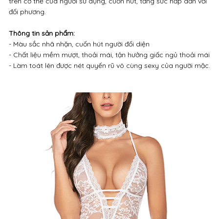
Đồ ngủ gợi cảm giá chỉ bằng 1/2 thị trường -
bán lẻ giá sỉ
Nếu bạn đang tìm kiếm các mẫu đồ ngủ gợi cảm, sexy không
kém phần tinh tế thì bỏ qua Mỹ Anh Shop là một sai sót
lớn.
Mỹ Anh Shop
chúng tôi cung cấp
đồ lót ngủ gợi cảm dục
sexy khiêu gợi đẹp độc giá rẻ hcm
, đa dạng kiểu mẫu, chất liệu
mềm mại, cao cấp, nổi bật vẻ đẹp, tôn lên các đường cong
trên cơ thể của người sử dụng, cuốn hút, tăng sức hấp dẫn với
đối phương.
Thông tin sản phẩm:
- Màu sắc nhã nhặn, cuốn hút người đối diện
- Chất liệu mềm mượt, thoải mái, tận hưởng giấc ngủ thoải mái
- Làm toát lên được nét quyến rũ vô cùng sexy của người mặc.