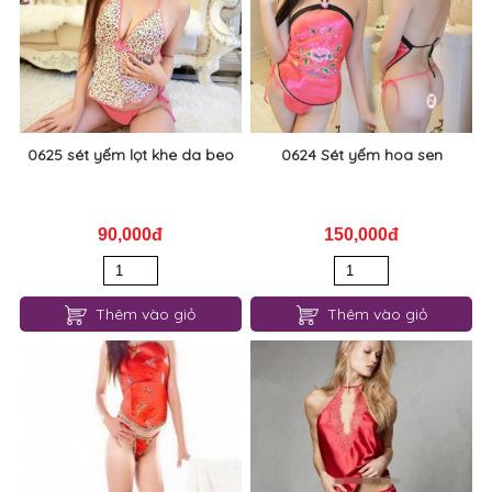
160,000đ
130,000đ
110,000đ
Thêm vào giỏ
Thêm vào giỏ
0625 sét yếm lọt khe da beo
0624 Sét yếm hoa sen
90,000đ
150,000đ