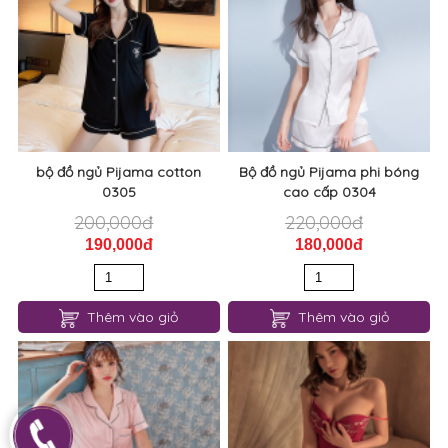
Đầm ngủ body chẻ đùi gợi
bộ đồ ngủ thun hoa cotton F
cảm 0320
0308
140,000đ
120,000đ
180,000đ
Thêm vào giỏ
Thêm vào giỏ
bộ đồ ngủ Pijama cotton
Bộ đồ ngủ Pijama phi bóng
0305
cao cấp 0304
200,000đ
220,000đ