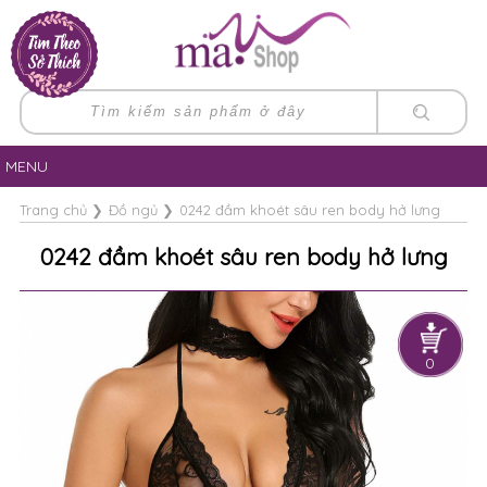
MENU
Trang chủ
❯
Đồ ngủ
❯
0242 đầm khoét sâu ren body hở lưng
0242 đầm khoét sâu ren body hở lưng
0