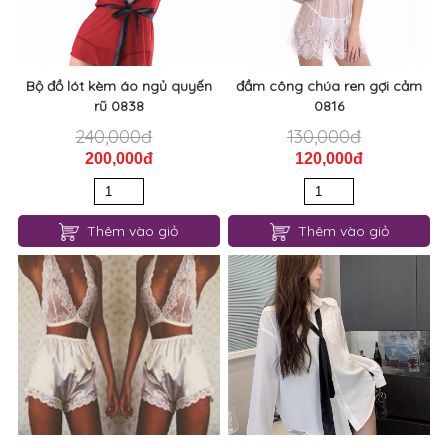
Thêm vào giỏ
Thêm vào giỏ
Bộ đồ lót kèm áo ngủ quyến
đầm công chúa ren gợi cảm
rũ 0838
0816
240,000đ
130,000đ
200,000đ
120,000đ
Thêm vào giỏ
Thêm vào giỏ