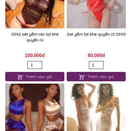
60,000đ
50,000đ
220,000đ
Thêm vào giỏ
Thêm vào giỏ
0592 sét yếm ren lọt khe
Set yếm lọt khe quyến rũ 0590
quyến rủ
100,000đ
80,000đ