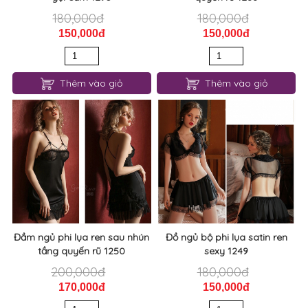
Đầm ngủ phi ren nơ cột sau
Đầm ngủ phi lụa ren dây
gợi cảm 1293
quyến rũ 1288
180,000đ
180,000đ
150,000đ
150,000đ
Thêm vào giỏ
Thêm vào giỏ