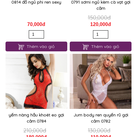
0814 đồ ngủ phi ren sexy
0791 sơmi ngủ kèm cà vạt gợi
cảm
150,000đ
70,000đ
120,000đ
Thêm vào giỏ
Thêm vào giỏ