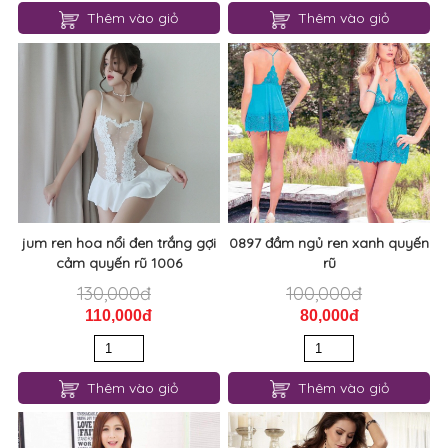
1064 Set áo kèm quần lót ren
Bột đồ lót lọt khe ren khóet eo
quyến rũ
nóng bỏng gợi cảm 1012
120,000đ
190,000đ
100,000đ
160,000đ
Thêm vào giỏ
Thêm vào giỏ