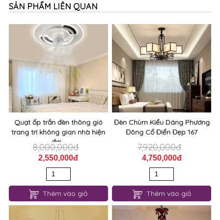
SẢN PHẨM LIÊN QUAN
Quạt ốp trần đèn thông gió
Đèn Chùm Kiểu Dáng Phương
trang trí không gian nhà hiện
Đông Cổ Điển Đẹp 167
đại...
8,000,000đ
7,920,000đ
2,550,000đ
4,750,000đ
Thêm vào giỏ
Thêm vào giỏ