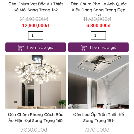
Đèn Chùm Vẹt Bắc Âu Thiết
Đèn Chùm Pha Lê Anh Quốc
Kế Mới Sang Trọng 162
Kiểu Dáng Sang Trọng Đẹp
161
21,330,000đ
11,330,000đ
12,800,000đ
6,800,000đ
Thêm vào giỏ
Thêm vào giỏ
Đèn Chùm Phong Cách Bắc
Đèn Led Ốp Trần Thiết Kế
Âu Hiện Đại Sang Trọng 160
Sang Trọng 159
3,830,000đ
7,170,000đ