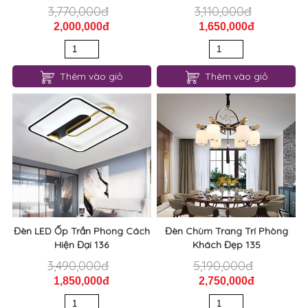
3,770,000đ
3,110,000đ
2,000,000đ
1,650,000đ
Thêm vào giỏ
Thêm vào giỏ
Đèn LED Ốp Trần Phong Cách
Đèn Chùm Trang Trí Phòng
Hiện Đại 136
Khách Đẹp 135
3,490,000đ
5,190,000đ
1,850,000đ
2,750,000đ