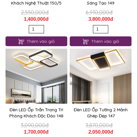
Khách Nghệ Thuật 150/5
Sáng Tạo 149
2,550,000đ
6,910,000đ
1,400,000đ
3,800,000đ
Thêm vào giỏ
Thêm vào giỏ
Đèn LED Ốp Trần Trang Trí
Đèn LED Ốp Tường 2 Mảnh
Phòng Khách Độc Đáo 148
Ghép Đẹp 147
3,090,000đ
3,870,000đ
1,700,000đ
2,050,000đ