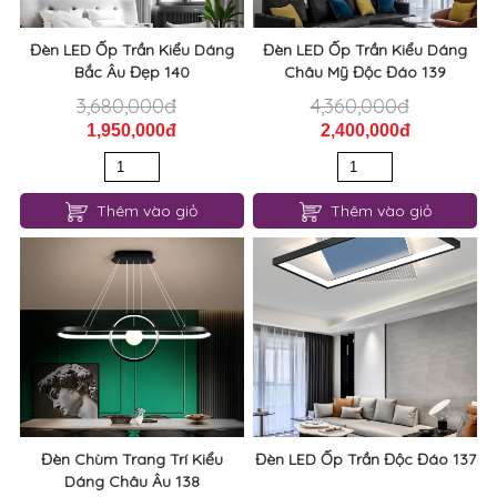
Đèn LED Ốp Trần Kiểu Dáng
Đèn LED Ốp Trần Kiểu Dáng
Bắc Âu Đẹp 140
Châu Mỹ Độc Đáo 139
3,680,000đ
4,360,000đ
1,950,000đ
2,400,000đ
Thêm vào giỏ
Thêm vào giỏ
Đèn Chùm Trang Trí Kiểu
Đèn LED Ốp Trần Độc Đáo 137
Dáng Châu Âu 138