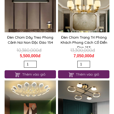
Đèn Chùm Dây Treo Phong
Đèn Chùm Trang Trí Phòng
Cảnh Núi Non Độc Đáo 154
Khách Phong Cách Cổ Điển
Đẹp 153
10,380,000đ
13,300,000đ
5,500,000đ
7,050,000đ
Thêm vào giỏ
Thêm vào giỏ