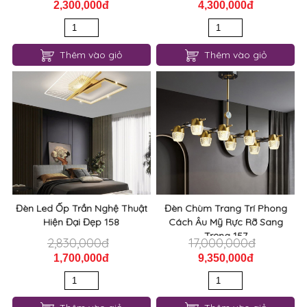
2,300,000đ
4,300,000đ
Thêm vào giỏ
Thêm vào giỏ
Đèn Led Ốp Trần Nghệ Thuật
Đèn Chùm Trang Trí Phong
Hiện Đại Đẹp 158
Cách Âu Mỹ Rực Rỡ Sang
Trọng 157
2,830,000đ
17,000,000đ
1,700,000đ
9,350,000đ