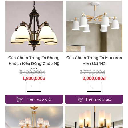
Đèn Chùm Trang Trí Phòng
Đèn Chùm Trang Trí Macaron
Khách Kiểu Dáng Châu Mỹ
Hiện Đại 143
144
3,400,000đ
3,770,000đ
1,800,000đ
2,000,000đ
Thêm vào giỏ
Thêm vào giỏ