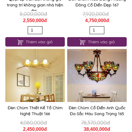
trang trí không gian nhà hiện
Đông Cổ Điển Đẹp 167
đại...
8,000,000đ
7,920,000đ
2,550,000đ
4,750,000đ
Thêm vào giỏ
Thêm vào giỏ
Đèn Chùm Thiết Kế Tổ Chim
Đèn Chùm Cổ Điển Anh Quốc
Nghệ Thuật 166
Đa Sắc Màu Sang Trọng 165
4,080,000đ
78,370,000đ
2,450,000đ
38,400,000đ