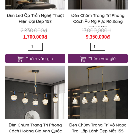
Đèn Led Ốp Trần Nghệ Thuật
Đèn Chùm Trang Trí Phong
Hiện Đại Đẹp 158
Cách Âu Mỹ Rực Rỡ Sang
Trọng 157
2,830,000đ
17,000,000đ
1,700,000đ
9,350,000đ
Thêm vào giỏ
Thêm vào giỏ
Đèn Chùm Trang Trí Phong
Đèn Chùm Trang Trí Vỏ Ngọc
Cách Hoàng Gia Anh Quốc
Trai Lấp Lánh Đẹp Mắt 155