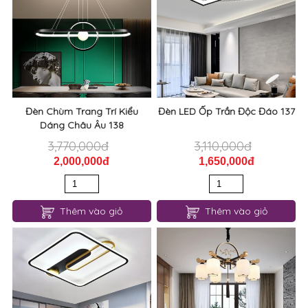
Đèn Chùm Trang Trí Kiểu
Đèn LED Ốp Trần Độc Đáo 137
Dáng Châu Âu 138
3,770,000đ
3,110,000đ
2,000,000đ
1,650,000đ
Thêm vào giỏ
Thêm vào giỏ