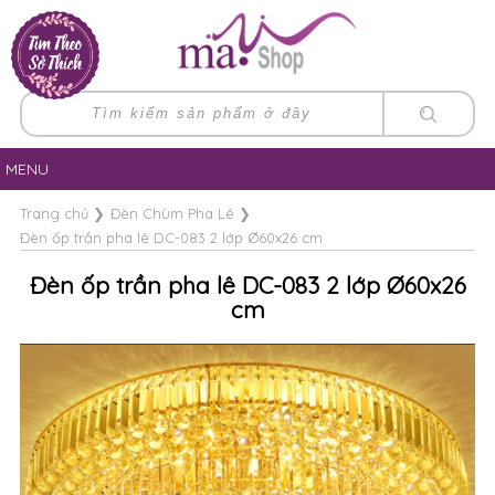
MENU
Trang chủ
❯
Đèn Chùm Pha Lê
❯
Đèn ốp trần pha lê DC-083 2 lớp Ø60x26 cm
Đèn ốp trần pha lê DC-083 2 lớp Ø60x26
cm