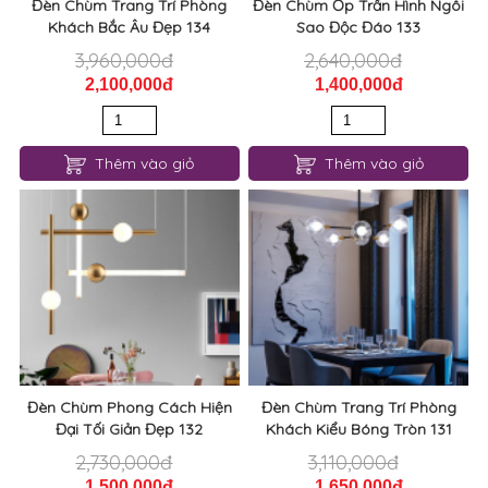
Đèn Chùm Trang Trí Phòng
Đèn Chùm Ốp Trần Hình Ngôi
Khách Bắc Âu Đẹp 134
Sao Độc Đáo 133
3,960,000đ
2,640,000đ
2,100,000đ
1,400,000đ
Thêm vào giỏ
Thêm vào giỏ
Đèn Chùm Phong Cách Hiện
Đèn Chùm Trang Trí Phòng
Đại Tối Giản Đẹp 132
Khách Kiểu Bóng Tròn 131
2,730,000đ
3,110,000đ
1,500,000đ
1,650,000đ