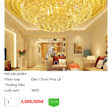
Mã sản phẩm
:
Phân loại
: Đèn Chùm Pha Lê
Thương hiệu
:
Lượt xem
: 3855
3,500,000đ
-100%