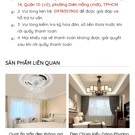
14, Quận 10 (cũ), phường Diên Hồng (mới), TPHCM
2. Vui lòng liên hệ:
0978357900
để được giải đáp và
hỗ trợ tư vấn.
3. Vui lòng kiểm tra kỹ hóa đơn, số tiền thừa trước khi
rời quầy thanh toán.
4. Mọi khiếu nại về thanh toán không được giải quyết
sau khi rời quầy thanh toán.
SẢN PHẨM LIÊN QUAN
Quạt ốp trần đèn thông gió
Đèn Chùm Kiểu Dáng Phương