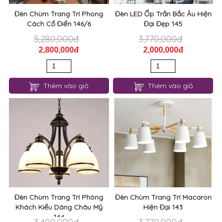
Đèn Chùm Trang Trí Phong
Đèn LED Ốp Trần Bắc Âu Hiện
Cách Cổ Điển 146/6
Đại Đẹp 145
5,280,000đ
3,770,000đ
2,800,000đ
2,000,000đ
Thêm vào giỏ
Thêm vào giỏ
Đèn Chùm Trang Trí Phòng
Đèn Chùm Trang Trí Macaron
Khách Kiểu Dáng Châu Mỹ
Hiện Đại 143
144