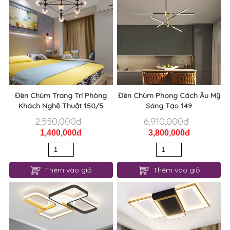
Đèn Chùm Trang Trí Phòng
Đèn Chùm Phong Cách Âu Mỹ
Khách Nghệ Thuật 150/5
Sáng Tạo 149
2,550,000đ
6,910,000đ
1,400,000đ
3,800,000đ
Thêm vào giỏ
Thêm vào giỏ