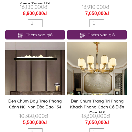
Sang Trọng 156
16,180,000đ
13,910,000đ
8,900,000đ
7,650,000đ
Thêm vào giỏ
Thêm vào giỏ
Đèn Chùm Dây Treo Phong
Đèn Chùm Trang Trí Phòng
Cảnh Núi Non Độc Đáo 154
Khách Phong Cách Cổ Điển
Đẹp 153
10,380,000đ
13,300,000đ
5,500,000đ
7,050,000đ