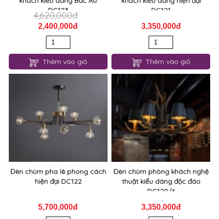
khách kiểu dáng Bắc Âu
khách kiểu dáng hiện đại
DC123
DC121
4,620,000đ
2,400,000đ
3,350,000đ
Thêm vào giỏ
Thêm vào giỏ
Đèn chùm pha lê phong cách
Đèn chùm phòng khách nghệ
hiện đại DC122
thuật kiểu dáng độc đáo
DC120/6
5,700,000đ
3,350,000đ