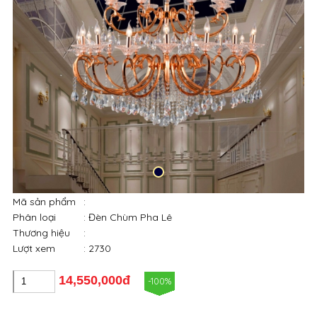
Mã sản phẩm
:
Phân loại
: Đèn Chùm Pha Lê
Thương hiệu
:
Lượt xem
: 2730
14,550,000đ
-100%