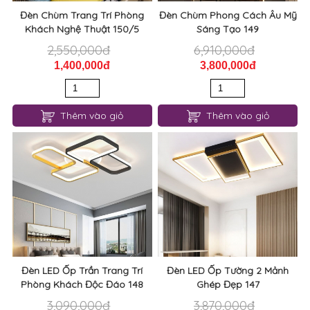
Đèn Chùm Trang Trí Phòng
Đèn Chùm Phong Cách Âu Mỹ
Khách Nghệ Thuật 150/5
Sáng Tạo 149
2,550,000đ
6,910,000đ
1,400,000đ
3,800,000đ
Thêm vào giỏ
Thêm vào giỏ
Đèn LED Ốp Trần Trang Trí
Đèn LED Ốp Tường 2 Mảnh
Phòng Khách Độc Đáo 148
Ghép Đẹp 147
3,090,000đ
3,870,000đ