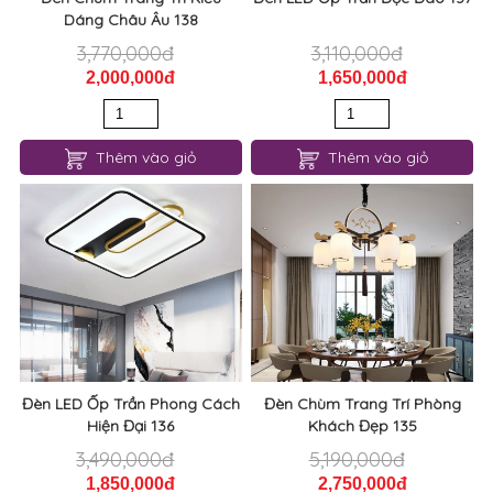
Dáng Châu Âu 138
3,770,000đ
3,110,000đ
2,000,000đ
1,650,000đ
Thêm vào giỏ
Thêm vào giỏ
Đèn LED Ốp Trần Phong Cách
Đèn Chùm Trang Trí Phòng
Hiện Đại 136
Khách Đẹp 135
3,490,000đ
5,190,000đ
1,850,000đ
2,750,000đ