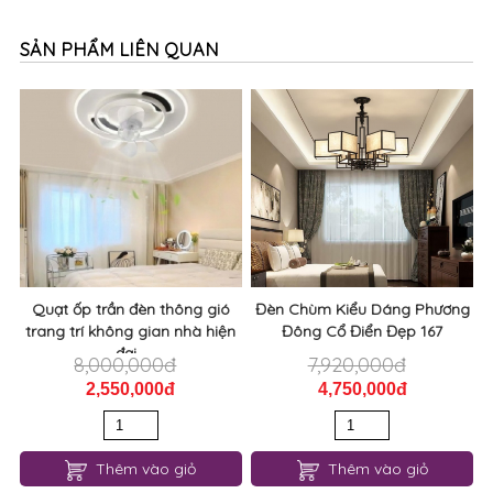
SẢN PHẨM LIÊN QUAN
Quạt ốp trần đèn thông gió
Đèn Chùm Kiểu Dáng Phương
trang trí không gian nhà hiện
Đông Cổ Điển Đẹp 167
đại...
8,000,000đ
7,920,000đ
2,550,000đ
4,750,000đ
Thêm vào giỏ
Thêm vào giỏ