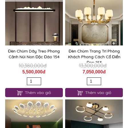
Đèn Chùm Dây Treo Phong
Đèn Chùm Trang Trí Phòng
Cảnh Núi Non Độc Đáo 154
Khách Phong Cách Cổ Điển
Đẹp 153
10,380,000đ
13,300,000đ
5,500,000đ
7,050,000đ
Thêm vào giỏ
Thêm vào giỏ