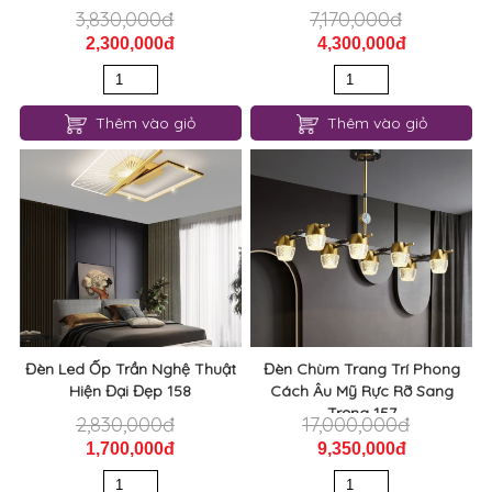
3,830,000đ
7,170,000đ
2,300,000đ
4,300,000đ
Thêm vào giỏ
Thêm vào giỏ
Đèn Led Ốp Trần Nghệ Thuật
Đèn Chùm Trang Trí Phong
Hiện Đại Đẹp 158
Cách Âu Mỹ Rực Rỡ Sang
Trọng 157
2,830,000đ
17,000,000đ
1,700,000đ
9,350,000đ