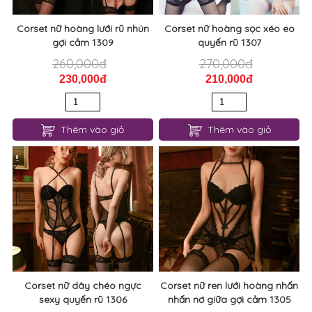
Corset nữ hoàng lưới rũ nhún
Corset nữ hoàng sọc xéo eo
gợi cảm 1309
quyến rũ 1307
260,000đ
270,000đ
230,000đ
210,000đ
Thêm vào giỏ
Thêm vào giỏ
Corset nữ dây chéo ngực
Corset nữ ren lưới hoàng nhấn
sexy quyến rũ 1306
nhấn nơ giữa gợi cảm 1305