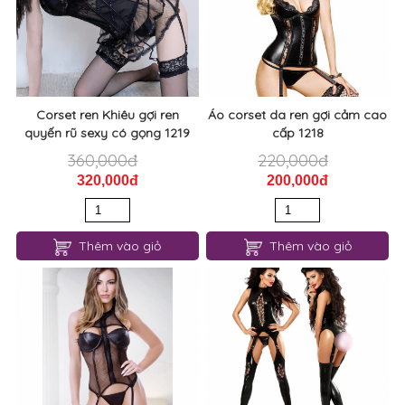
Corset ren Khiêu gợi ren
Áo corset da ren gợi cảm cao
quyến rũ sexy có gọng 1219
cấp 1218
360,000đ
220,000đ
320,000đ
200,000đ
Thêm vào giỏ
Thêm vào giỏ