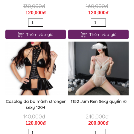
130,000đ
160,000đ
120,000đ
120,000đ
Thêm vào giỏ
Thêm vào giỏ
Cosplay da ba mảnh stronger
1152 Jum Ren Sexy quyến rũ
sexy 1204
140,000đ
240,000đ
120,000đ
200,000đ