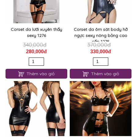
Corset da lưới xuyên thấy
Corset da ôm sát body hở
sexy 1276
ngực sexy nóng bỏng cao
cấp 1275
340,000đ
370,000đ
280,000đ
330,000đ
Thêm vào giỏ
Thêm vào giỏ