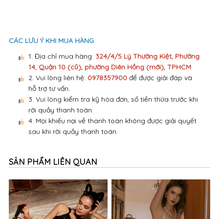
CÁC LƯU Ý KHI MUA HÀNG
1. Địa chỉ mua hàng:
324/4/5 Lý Thường Kiệt, Phường
14, Quận 10 (cũ), phường Diên Hồng (mới), TPHCM
2. Vui lòng liên hệ:
0978357900
để được giải đáp và
hỗ trợ tư vấn.
3. Vui lòng kiểm tra kỹ hóa đơn, số tiền thừa trước khi
rời quầy thanh toán.
4. Mọi khiếu nại về thanh toán không được giải quyết
sau khi rời quầy thanh toán.
SẢN PHẨM LIÊN QUAN