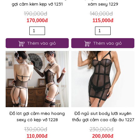
gợi cảm kèm kẹp vớ 1231
xám sexy 1229
190,000đ
140,000đ
170,000đ
115,000đ
Thêm vào giỏ
Thêm vào giỏ
Đồ lót gợi cảm mèo hoang
Đồ ngủ siut body lưới xuyên
sexy có kẹp vớ 1228
thấu gợi cảm cao cấp âu 1227
130,000đ
230,000đ
110,000đ
200,000đ