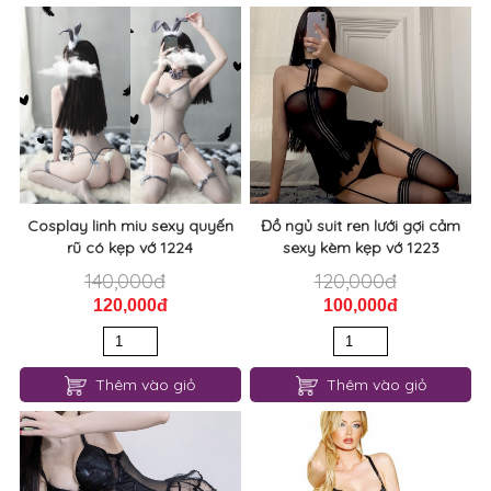
Cosplay linh miu sexy quyến
Đồ ngủ suit ren lưới gợi cảm
rũ có kẹp vớ 1224
sexy kèm kẹp vớ 1223
140,000đ
120,000đ
120,000đ
100,000đ
Thêm vào giỏ
Thêm vào giỏ