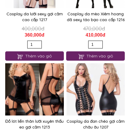
Cosplay da lưới sexy gợi cảm
Cosplay da mèo Xiêm hoang
cao cấp 1217
dã sexy táo bạo cao cấp 1216
400,000đ
470,000đ
360,000đ
410,000đ
Thêm vào giỏ
Thêm vào giỏ
Đồ lót liền thân lưới xuyên thấu
Cosplay da đan chéo gợi cảm
eo gợi cảm 1213
châu âu 1207