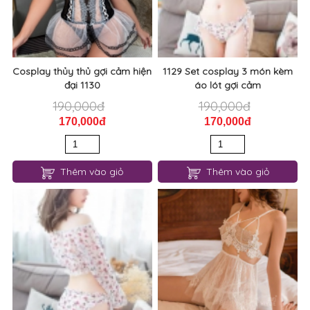
Cosplay thủy thủ gợi cảm hiện
1129 Set cosplay 3 món kèm
đại 1130
áo lót gợi cảm
190,000đ
190,000đ
170,000đ
170,000đ
Thêm vào giỏ
Thêm vào giỏ