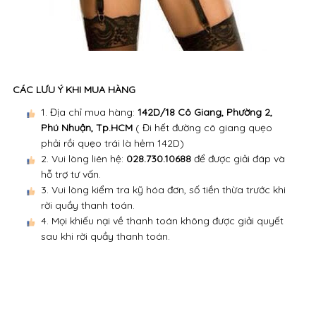
CÁC LƯU Ý KHI MUA HÀNG
1. Địa chỉ mua hàng:
142D/18 Cô Giang, Phường 2,
Phú Nhuận, Tp.HCM
( Đi hết đường cô giang quẹo
phải rồi quẹo trái là hẻm 142D)
2. Vui lòng liên hệ:
028.730.10688
để được giải đáp và
hỗ trợ tư vấn.
3. Vui lòng kiểm tra kỹ hóa đơn, số tiền thừa trước khi
rời quầy thanh toán.
4. Mọi khiếu nại về thanh toán không được giải quyết
sau khi rời quầy thanh toán.