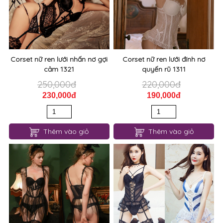
Corset nữ ren lưới nhấn nơ gợi
Corset nữ ren lưới đính nơ
cảm 1321
quyến rũ 1311
250,000đ
220,000đ
230,000đ
190,000đ
Thêm vào giỏ
Thêm vào giỏ