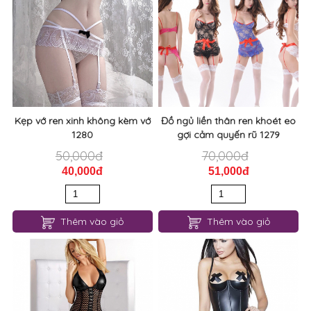
Kẹp vớ ren xinh không kèm vớ
Đồ ngủ liền thân ren khoét eo
1280
gợi cảm quyến rũ 1279
50,000đ
70,000đ
40,000đ
51,000đ
Thêm vào giỏ
Thêm vào giỏ