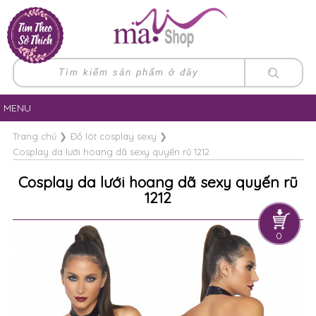
MENU
Trang chủ
❯
Đồ lót cosplay sexy
❯
Cosplay da lưới hoang dã sexy quyến rũ 1212
Cosplay da lưới hoang dã sexy quyến rũ
1212
0