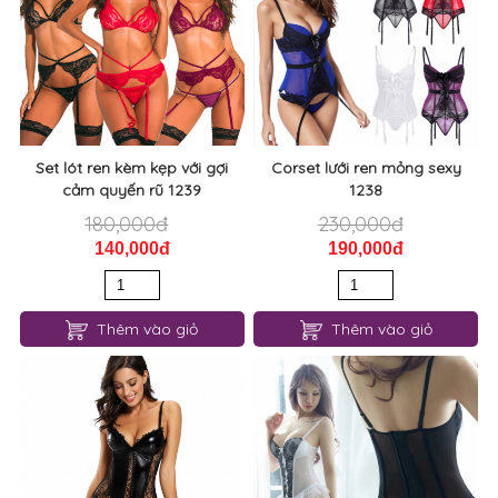
Set lót ren kèm kẹp với gợi
Corset lưới ren mỏng sexy
cảm quyến rũ 1239
1238
180,000đ
230,000đ
140,000đ
190,000đ
Thêm vào giỏ
Thêm vào giỏ