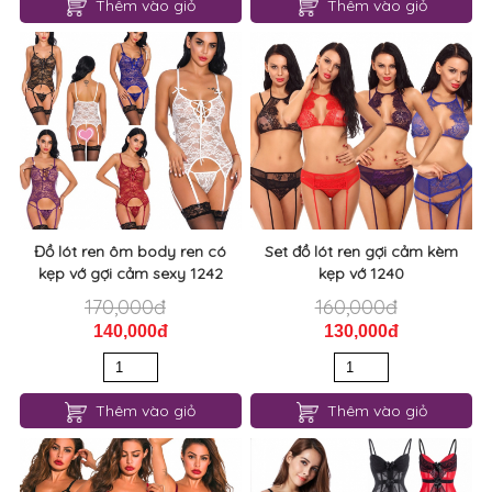
Thêm vào giỏ
Thêm vào giỏ
Đồ lót ren ôm body ren có
Set đồ lót ren gợi cảm kèm
kẹp vớ gợi cảm sexy 1242
kẹp vớ 1240
170,000đ
160,000đ
140,000đ
130,000đ
Thêm vào giỏ
Thêm vào giỏ