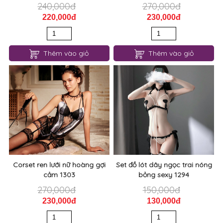
240,000đ
270,000đ
220,000đ
230,000đ
Thêm vào giỏ
Thêm vào giỏ
Corset ren lưới nữ hoàng gợi
Set đồ lót dây ngọc trai nóng
cảm 1303
bỏng sexy 1294
270,000đ
150,000đ
230,000đ
130,000đ