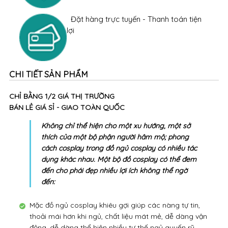
Đặt hàng trực tuyến - Thanh toán tiện
lợi
CHI TIẾT SẢN PHẨM
CHỈ BẰNG 1/2 GIÁ THỊ TRƯỜNG
BÁN LẺ GIÁ SỈ - GIAO TOÀN QUỐC
Không chỉ thể hiện cho một xu hướng, một sở
thích của một bộ phận người hâm mộ; phong
cách cosplay trong đồ ngủ cosplay có nhiều tác
dụng khác nhau. Một bộ đồ cosplay có thể đem
đến cho phái đẹp nhiều lợi ích không thể ngờ
đến:
Mặc đồ ngủ cosplay khiêu gợi giúp các nàng tự tin,
thoải mái hơn khi ngủ, chất liệu mát mẻ, dễ dàng vận
động, dễ dàng thể hiện nhiều tư thế ngủ quyến rũ