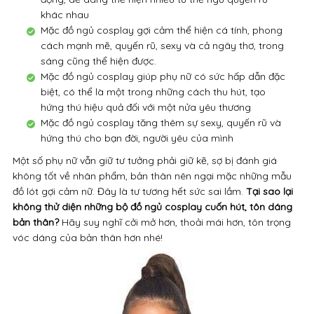
khác nhau
Mặc đồ ngủ cosplay gợi cảm thể hiện cá tính, phong
cách mạnh mẽ, quyến rũ, sexy và cả ngây thơ, trong
sáng cũng thể hiện được.
Mặc đồ ngủ cosplay giúp phụ nữ có sức hấp dẫn đặc
biệt, có thể là một trong những cách thu hút, tạo
hứng thú hiệu quả đối với một nửa yêu thương
Mặc đồ ngủ cosplay tăng thêm sự sexy, quyến rũ và
hứng thú cho bạn đời, người yêu của mình
Một số phụ nữ vẫn giữ tư tưởng phải giữ kẽ, sợ bị đánh giá
không tốt về nhân phẩm, bản thân nên ngại mặc những mẫu
đồ lót gợi cảm nữ. Đây là tư tương hết sức sai lầm.
Tại sao lại
không thử diện những bộ đồ ngủ cosplay cuốn hút, tôn dáng
bản thân?
Hãy suy nghĩ cởi mở hơn, thoải mái hơn, tôn trọng
vóc dáng của bản thân hơn nhé!