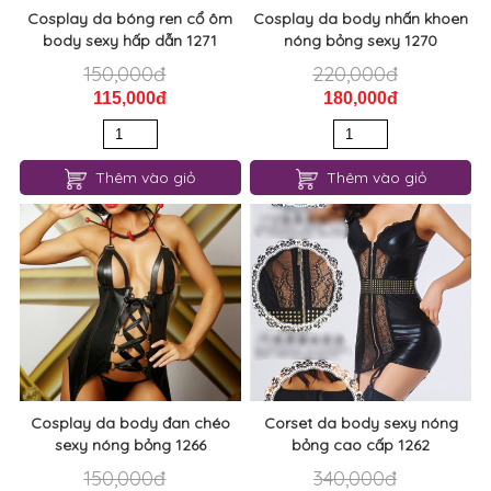
Cosplay da bóng ren cổ ôm
Cosplay da body nhấn khoen
body sexy hấp dẫn 1271
nóng bỏng sexy 1270
150,000đ
220,000đ
115,000đ
180,000đ
Thêm vào giỏ
Thêm vào giỏ
Cosplay da body đan chéo
Corset da body sexy nóng
sexy nóng bỏng 1266
bỏng cao cấp 1262
150,000đ
340,000đ