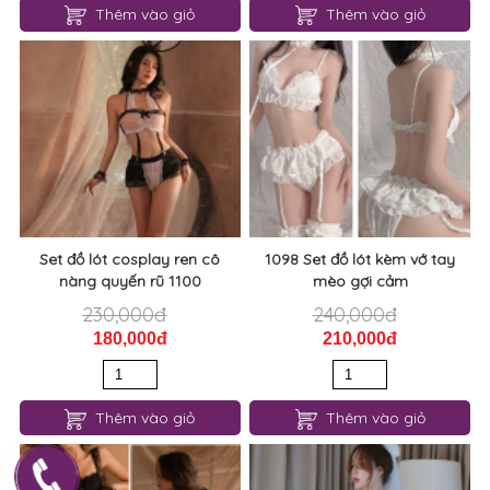
Thêm vào giỏ
Thêm vào giỏ
Set đồ lót cosplay ren cô
1098 Set đồ lót kèm vớ tay
nàng quyến rũ 1100
mèo gợi cảm
230,000đ
240,000đ
180,000đ
210,000đ
Thêm vào giỏ
Thêm vào giỏ