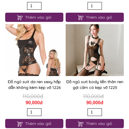
Thêm vào giỏ
Thêm vào giỏ
Đồ ngủ suit da ren sexy hấp
Đồ ngủ suit body liền thân ren
dẫn không kèm kẹp vớ 1226
gợi cảm có kẹp vớ 1225
110,000đ
110,000đ
90,000đ
90,000đ
Thêm vào giỏ
Thêm vào giỏ