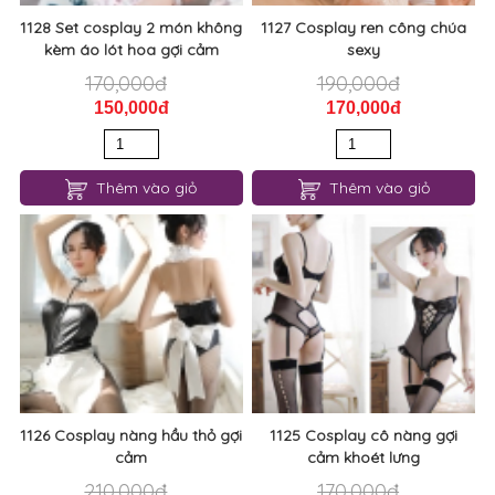
1128 Set cosplay 2 món không
1127 Cosplay ren công chúa
kèm áo lót hoa gợi cảm
sexy
170,000đ
190,000đ
150,000đ
170,000đ
Thêm vào giỏ
Thêm vào giỏ
1126 Cosplay nàng hầu thỏ gợi
1125 Cosplay cô nàng gợi
cảm
cảm khoét lưng
210,000đ
170,000đ