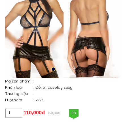
Mã sản phẩm
:
Phân loại
: Đồ lót cosplay sexy
Thương hiệu
:
Lượt xem
: 2774
110,000đ
-14%
130,000