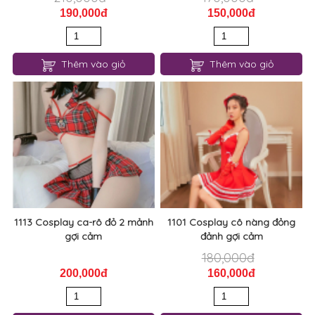
190,000đ
150,000đ
Thêm vào giỏ
Thêm vào giỏ
1113 Cosplay ca-rô đỏ 2 mảnh
1101 Cosplay cô nàng đỏng
gợi cảm
đảnh gợi cảm
180,000đ
200,000đ
160,000đ