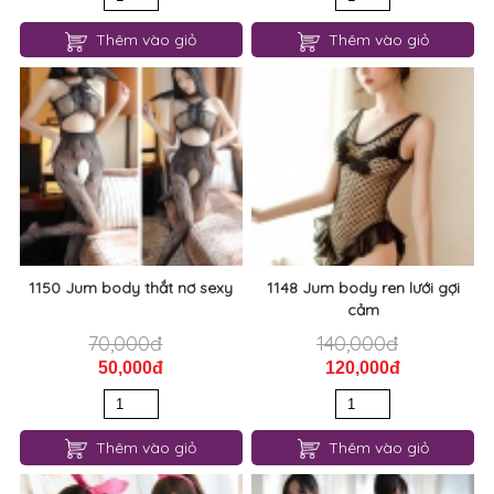
Thêm vào giỏ
Thêm vào giỏ
1150 Jum body thắt nơ sexy
1148 Jum body ren lưới gợi
cảm
70,000đ
140,000đ
50,000đ
120,000đ
Thêm vào giỏ
Thêm vào giỏ