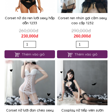
Corset nữ da ren lưới sexy hấp
Corset ren nhún gợi cảm sexy
dẫn 1233
cao cấp 1232
260,000đ
290,000đ
230,000đ
260,000đ
Thêm vào giỏ
Thêm vào giỏ
Corset nữ lưới đan chéo sexy
Cosplay nữ tiếp viên sườn