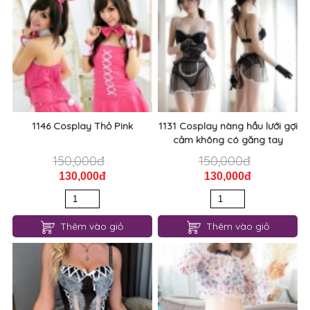
1146 Cosplay Thỏ Pink
1131 Cosplay nàng hầu lưới gợi
cảm không có găng tay
150,000đ
150,000đ
130,000đ
130,000đ
Thêm vào giỏ
Thêm vào giỏ