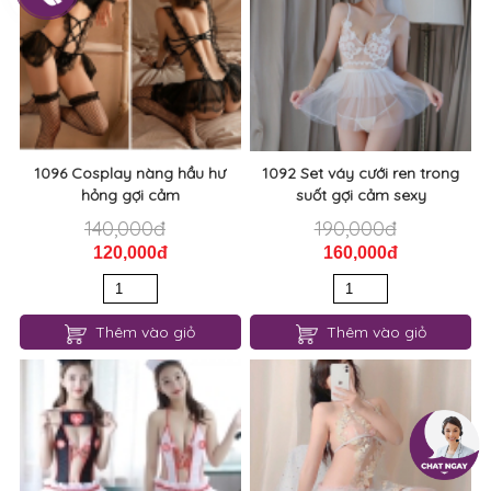
1096 Cosplay nàng hầu hư
1092 Set váy cưới ren trong
hỏng gợi cảm
suốt gợi cảm sexy
140,000đ
190,000đ
120,000đ
160,000đ
Thêm vào giỏ
Thêm vào giỏ