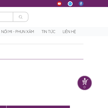
 - NỐI MI - PHUN XĂM
TIN TỨC
LIÊN HỆ
y
0