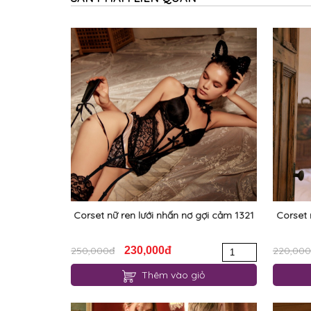
Corset nữ ren lưới nhấn nơ gợi cảm 1321
Corset 
250,000đ
230,000đ
220,00
Thêm vào giỏ