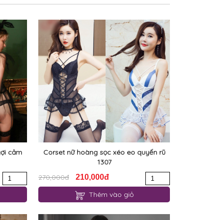
gợi cảm
Corset nữ hoàng sọc xéo eo quyến rũ
1307
270,000đ
210,000đ
Thêm vào giỏ