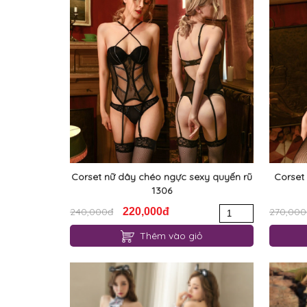
Corset nữ dây chéo ngực sexy quyến rũ
Corset 
1306
240,000đ
220,000đ
270,000
Thêm vào giỏ