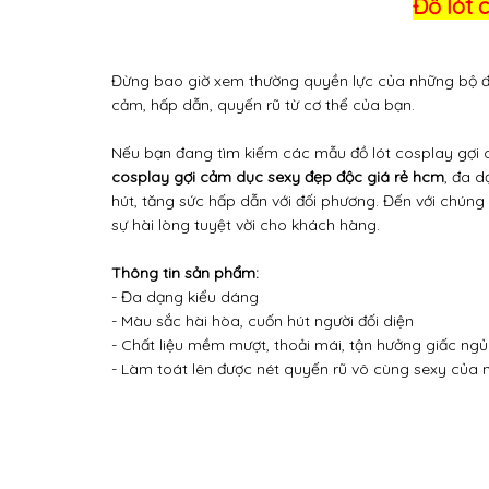
Đồ lót 
Đừng bao giờ xem thường quyền lực của những bộ đồ 
cảm, hấp dẫn, quyến rũ từ cơ thể của bạn.
Nếu bạn đang tìm kiếm các mẫu đồ lót cosplay gợi c
cosplay gợi cảm dục sexy đẹp độc giá rẻ hcm
, đa 
hút, tăng sức hấp dẫn với đối phương. Đến với chúng
sự hài lòng tuyệt vời cho khách hàng.
Thông tin sản phẩm:
- Đa dạng kiểu dáng
- Màu sắc hài hòa, cuốn hút người đối diện
- Chất liệu mềm mượt, thoải mái, tận hưởng giấc ngủ
- Làm toát lên được nét quyến rũ vô cùng sexy của 