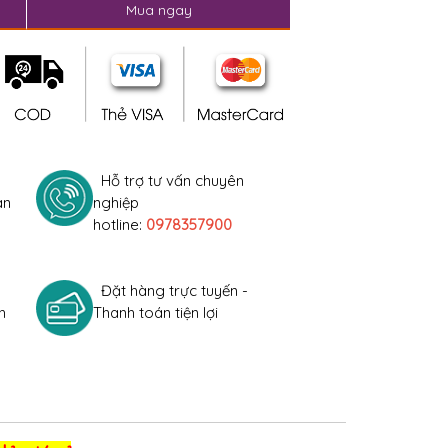
Mua ngay
Hỗ trợ tư vấn chuyên
àn
nghiệp
hotline:
0978357900
Đặt hàng trực tuyến -
h
Thanh toán tiện lợi