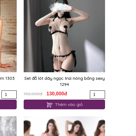
cảm 1303
Set đồ lót dây ngọc trai nóng bỏng sexy
1294
150,000đ
130,000đ
Thêm vào giỏ