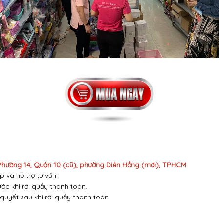
 Phường 14, Quận 10 (cũ), phường Diên Hồng (mới), TPHCM
p và hỗ trợ tư vấn.
ước khi rời quầy thanh toán.
 quyết sau khi rời quầy thanh toán.