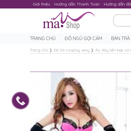
Giới thiệu
Hướng dẫn Thanh Toán
Hướng dẫn đặ
TRANG CHỦ
ĐỒ NGỦ GỢI CẢM
BÀN TRÀ
Trang chủ
❯
Đồ lót cosplay sexy
❯
Áo dây liền kẹp vớ