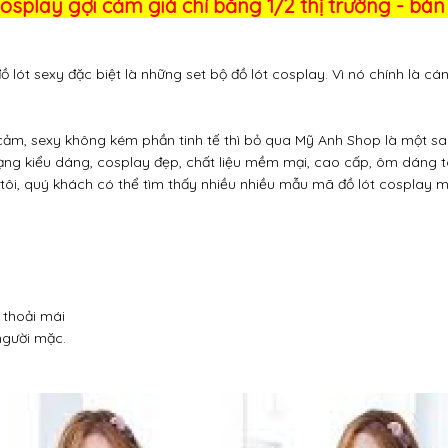
cosplay gợi cảm giá chỉ bằng 1/2 thị trường - bán l
lót sexy đặc biệt là những set bộ đồ lót cosplay. Vì nó chính là c
ảm, sexy không kém phần tinh tế thì bỏ qua Mỹ Anh Shop là một sai
dạng kiểu dáng, cosplay đẹp, chất liệu mềm mại, cao cấp, ôm dáng 
 tôi, quý khách có thể tìm thấy nhiều nhiều mẫu mã đồ lót cosplay m
 thoải mái
người mặc.