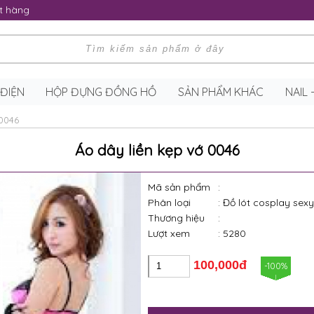
t hàng
 ĐIỆN
HỘP ĐỰNG ĐỒNG HỒ
SẢN PHẨM KHÁC
NAIL
 0046
Áo dây liền kẹp vớ 0046
Mã sản phẩm
:
Phân loại
: Đồ lót cosplay sex
Thương hiệu
:
Lượt xem
: 5280
100,000đ
-100%