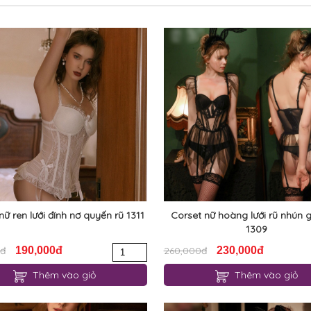
nữ ren lưới đính nơ quyến rũ 1311
Corset nữ hoàng lưới rũ nhún 
1309
0đ
190,000đ
260,000đ
230,000đ
Thêm vào giỏ
Thêm vào giỏ