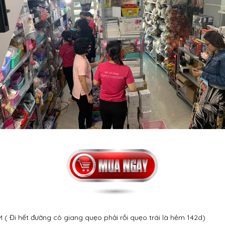
( Đi hết đường cô giang quẹo phải rồi quẹo trái là hẻm 142d)