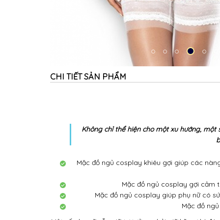
Không chỉ thể hiện cho một xu hướng, một 
b
Mặc đồ ngủ cosplay khiêu gợi giúp các nàng 
Mặc đồ ngủ cosplay gợi cảm th
Mặc đồ ngủ cosplay giúp phụ nữ có sức
Mặc đồ ngủ 
Một số phụ nữ vẫn giữ tư tưởng phải giữ kẽ, sợ bị đ
sao lại không thử diện những bộ đồ ngủ cospl
Hiện nay, chụp ảnh sexy đang là xu hướng được nh
Bạn đang muốn tìm những
bộ đồ ngủ cosplay sex
khiêu gợi đẹp độc giá rẻ hcm
, làm nổi bật vẻ đẹp 