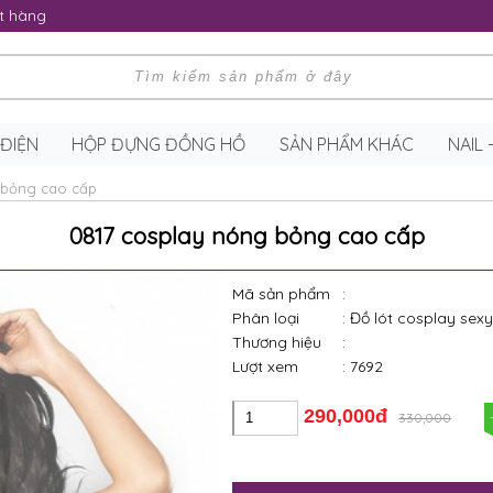
t hàng
 ĐIỆN
HỘP ĐỰNG ĐỒNG HỒ
SẢN PHẨM KHÁC
NAIL
 bỏng cao cấp
0817 cosplay nóng bỏng cao cấp
Mã sản phẩm
:
Phân loại
: Đồ lót cosplay sex
Thương hiệu
:
Lượt xem
: 7692
290,000đ
330,000