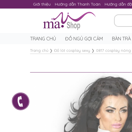
Giới thiệu
Hướng dẫn Thanh Toán
Hướng dẫn đặ
TRANG CHỦ
ĐỒ NGỦ GỢI CẢM
BÀN TRÀ
Trang chủ
❯
Đồ lót cosplay sexy
❯
0817 cosplay nóng