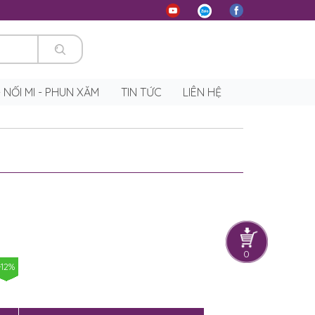
 - NỐI MI - PHUN XĂM
TIN TỨC
LIÊN HỆ
y
0
-12%