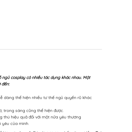
 ngủ cosplay có nhiều tác dụng khác nhau. Một
 đến:
dễ dàng thể hiện nhiều tư thế ngủ quyến rũ khác
, trong sáng cũng thể hiện được.
g thú hiệu quả đối với một nửa yêu thương
i yêu của mình.
 lót gợi cảm nữ. Đây là tư tương hết sức sai lầm.
Tại
hơn, tôn trọng vóc dáng của bản thân hơn nhé!
 hãy tạo ra phong cách mới với đồ ngủ cosplay gợi
tôi cung cấp
đồ lót ngủ cosplay gợi cảm dục sexy
 kia" của mình. Màu sắc nóng bỏng, hoa văn ren nhẹ