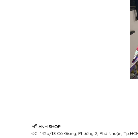
MỸ ANH SHOP
ĐC: 142d/18 Cô Giang, Phường 2, Phú Nhuận, Tp.HCM 
Hotline:
02873.010.688
,
0978.357.900 , 0888.688.446
www.chosaigon24h.vn
Email: myanhshop2015@gmail.com