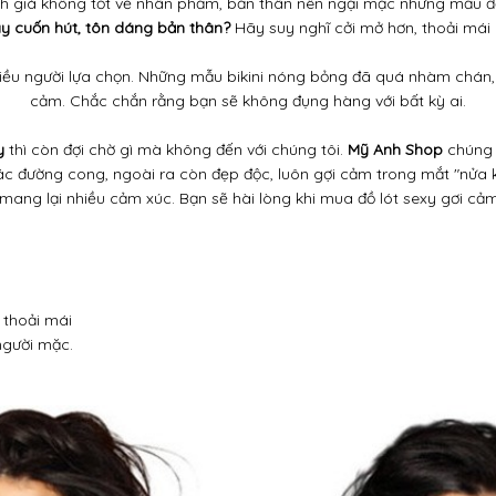
ang lại nhiều cảm xúc. Bạn sẽ hài lòng khi mua đồ lót sexy gơi cảm
 thoải mái
người mặc.