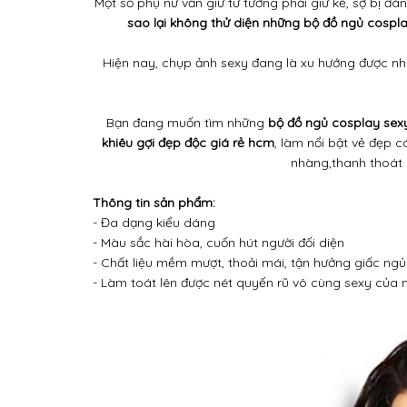
nhàng,thanh thoát m
Thông tin sản phẩm:
- Đa dạng kiểu dáng
- Màu sắc hài hòa, cuốn hút người đối diện
- Chất liệu mềm mượt, thoải mái, tận hưởng giấc ngủ
- Làm toát lên được nét quyến rũ vô cùng sexy của 