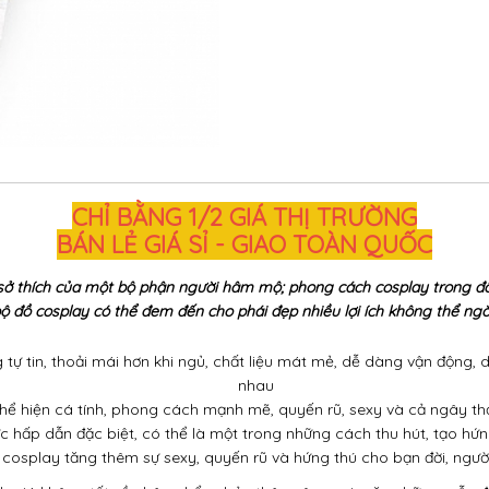
CHỈ BẰNG 1/2 GIÁ THỊ TRƯỜNG
BÁN LẺ GIÁ SỈ - GIAO TOÀN QUỐC
sở thích của một bộ phận người hâm mộ; phong cách cosplay trong đồ
ộ đồ cosplay có thể đem đến cho phái đẹp nhiều lợi ích không thể ngờ
tự tin, thoải mái hơn khi ngủ, chất liệu mát mẻ, dễ dàng vận động, 
nhau
ể hiện cá tính, phong cách mạnh mẽ, quyến rũ, sexy và cả ngây thơ
 hấp dẫn đặc biệt, có thể là một trong những cách thu hút, tạo hứn
cosplay tăng thêm sự sexy, quyến rũ và hứng thú cho bạn đời, ngườ
ánh giá không tốt về nhân phẩm, bản thân nên ngại mặc những mẫu đồ
ay cuốn hút, tôn dáng bản thân?
Hãy suy nghĩ cởi mở hơn, thoải mái 
iều người lựa chọn. Những mẫu bikini nóng bỏng đã quá nhàm chán,
cảm. Chắc chắn rằng bạn sẽ không đụng hàng với bất kỳ ai.
y
thì còn đợi chờ gì mà không đến với chúng tôi.
Mỹ Anh Shop
chúng 
các đường cong, ngoài ra còn đẹp độc, luôn gợi cảm trong mắt "nửa