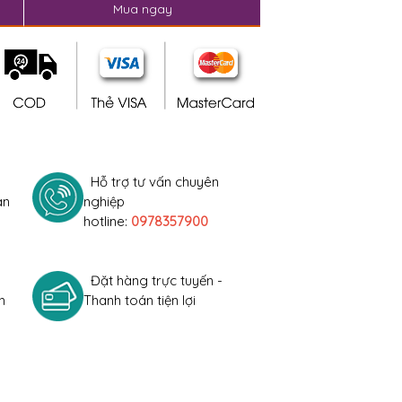
Mua ngay
Hỗ trợ tư vấn chuyên
àn
nghiệp
hotline:
0978357900
Đặt hàng trực tuyến -
h
Thanh toán tiện lợi