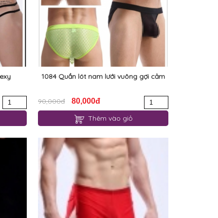
sexy
1084 Quần lót nam lưới vuông gợi cảm
90,000đ
80,000đ
Thêm vào giỏ