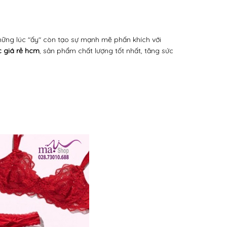
hững lúc "ấy" còn tạo sự mạnh mẽ phấn khích với
c giá rẻ hcm
, sản phẩm chất lượng tốt nhất, tăng sức