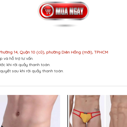
 Phường 14, Quận 10 (cũ), phường Diên Hồng (mới), TPHCM
p và hỗ trợ tư vấn.
ước khi rời quầy thanh toán.
 quyết sau khi rời quầy thanh toán.