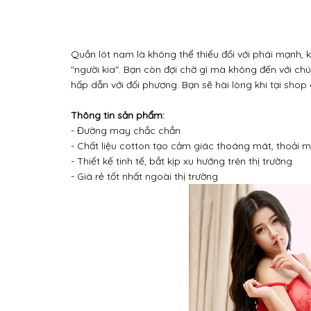
Quần lót nam là không thể thiếu đối với phái mạnh, 
"người kia". Bạn còn đợi chờ gì mà không đến với ch
hấp dẫn với đối phương. Bạn sẽ hài lòng khi tại shop c
Thông tin sản phẩm:
- Đường may chắc chắn
- Chất liệu cotton tạo cảm giác thoáng mát, thoải m
- Thiết kế tinh tế, bắt kịp xu hướng trên thị trường
- Giá rẻ tốt nhất ngoài thị trường