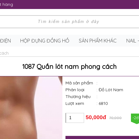
t hàng
 ĐIỆN
HỘP ĐỰNG ĐỒNG HỒ
SẢN PHẨM KHÁC
NAIL
cách
1087 Quần lót nam phong cách
Mã sản phẩm
:
Phân loại
: Đồ Lót Nam
Thương hiệu
:
Lượt xem
: 6810
50,000đ
-2
70,000