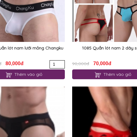
uần lót nam lưới mỏng Changku
1085 Quần lót nam 2 dây 
đ
80,000đ
90,000đ
70,000đ
Thêm vào giỏ
Thêm vào giỏ