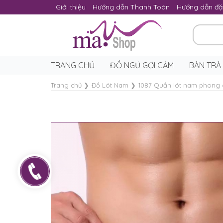
Giới thiệu
Hướng dẫn Thanh Toán
Hướng dẫn đặ
TRANG CHỦ
ĐỒ NGỦ GỢI CẢM
BÀN TRÀ
Trang chủ
❯
Đồ Lót Nam
❯
1087 Quần lót nam phong 