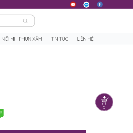
 - NỐI MI - PHUN XĂM
TIN TỨC
LIÊN HỆ
0
6%