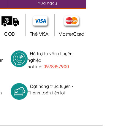
Mua ngay
Hỗ trợ tư vấn chuyên
àn
nghiệp
hotline:
0978357900
Đặt hàng trực tuyến -
h
Thanh toán tiện lợi