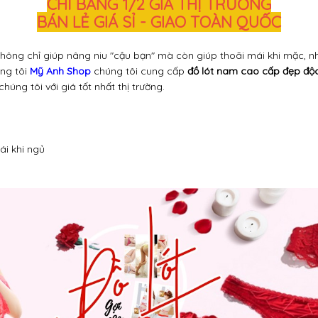
CHỈ BẰNG 1/2 GIÁ THỊ TRƯỜNG
BÁN LẺ GIÁ SỈ - GIAO TOÀN QUỐC
không chỉ giúp nâng niu "cậu bạn" mà còn giúp thoãi mái khi mặc, n
úng tôi
Mỹ Anh Shop
chúng tôi cung cấp
đồ lót nam cao cấp đẹp độ
húng tôi với giá tốt nhất thị trường.
ái khi ngủ