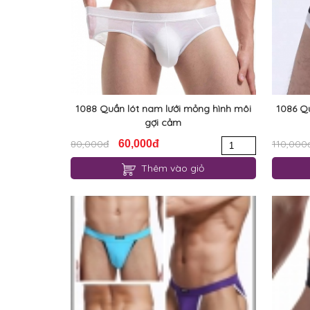
1088 Quần lót nam lưới mỏng hình môi
1086 Q
gợi cảm
80,000đ
60,000đ
110,000
Thêm vào giỏ