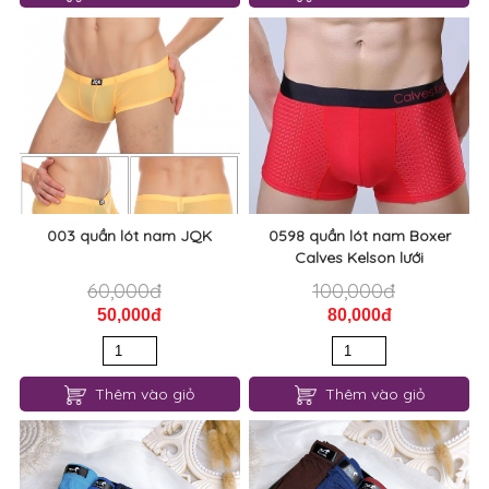
125,000đ
60,000đ
Thêm vào giỏ
Thêm vào giỏ
003 quần lót nam JQK
0598 quần lót nam Boxer
Calves Kelson lưới
60,000đ
100,000đ
50,000đ
80,000đ
Thêm vào giỏ
Thêm vào giỏ