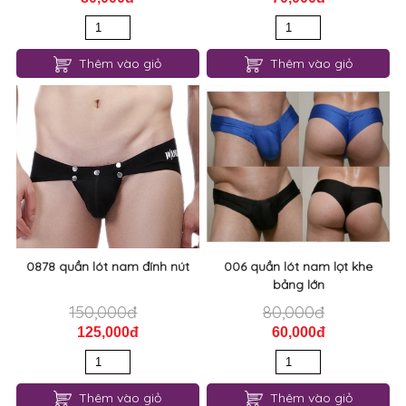
0880 quần lót nam cotton hai
0879 quần lót nam cotton
mảnh siêu mỏng
tam giác đơn giản
100,000đ
90,000đ
80,000đ
70,000đ
Thêm vào giỏ
Thêm vào giỏ
0878 quần lót nam đính nút
006 quần lót nam lọt khe
bảng lớn
150,000đ
80,000đ