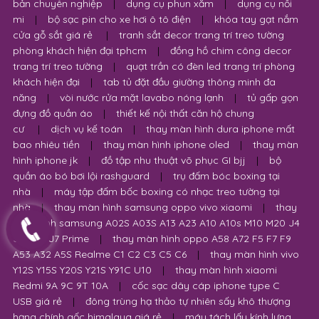
em 2 4 chỗ ngồi
|
xe trượt scooter trẻ em giá rẻ
|
hộp
đựng đồng hồ cơ xoay
|
khay bàn trà điện thông
minh
|
dụng cụ phụ kiện làm nail
|
khóa dạy học nail cơ
bản chuyên nghiệp
|
dụng cụ phun xăm
|
dụng cụ nối
mi
|
bộ sạc pin cho xe hơi ô tô điện
|
khóa tay gạt nắm
cửa gỗ sắt giá rẻ
|
tranh sắt decor trang trí treo tường
phòng khách hiện đại tphcm
|
đồng hồ chim công decor
trang trí treo tường
|
quạt trần có đèn led trang trí phòng
khách hiện đại
|
tab tủ đặt đầu giường thông minh đa
năng
|
vòi nước rửa mặt lavabo nóng lạnh
|
tủ gấp gọn
đựng đồ quần áo
|
thiết kế nội thất căn hộ chung
cư
|
dịch vụ kế toán
|
thay màn hình dura iphone mất
bao nhiêu tiền
|
thay màn hình iphone oled
|
thay màn
hình iphone jk
|
đồ tập nhu thuật võ phục GI bjj
|
bộ
quần áo bó bơi lội rashguard
|
trụ đấm bóc boxing tại
nhà
|
máy tập đấm bốc boxing có nhạc treo tường tại
nhà
|
thay màn hình samsung oppo vivo xiaomi
|
thay
màn hình samsung A02S A03S A13 A23 A10 A10s M10 M20 J4
J6 Plus J7 Prime
|
thay màn hình oppo A58 A72 F5 F7 F9
A53 A32 A5S Realme C1 C2 C3 C5 C6
|
thay màn hình vivo