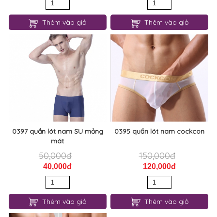
Veskelson
70,000đ
190,000đ
50,000đ
170,000đ
Thêm vào giỏ
Thêm vào giỏ
0397 quần lót nam SU mỏng
0395 quần lót nam cockcon
mát
50,000đ
150,000đ
40,000đ
120,000đ