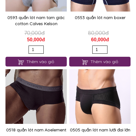
0593 quần lót nam tam giác
0553 quần lót nam boxer
cotton Calves Kelson
70,000đ
80,000đ
50,000đ
60,000đ
Thêm vào giỏ
Thêm vào giỏ