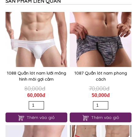
4. Mọi khiếu nại về thanh toán không được giải quyết
sau khi rời quầy thanh toán.
SẢN PHẨM LIÊN QUAN
1088 Quần lót nam lưới mỏng
1087 Quần lót nam phong
hình môi gợi cảm
cách
80,000đ
70,000đ
60,000đ
50,000đ