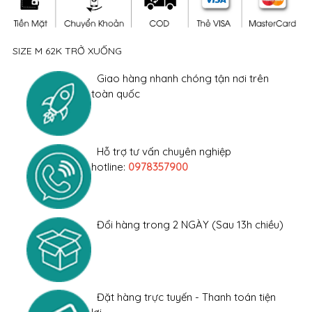
Thêm vào giỏ hàng
Mua ngay
SIZE M 62K TRỞ XUỐNG
Giao hàng nhanh chóng tận nơi trên
toàn quốc
Hỗ trợ tư vấn chuyên nghiệp
hotline:
0978357900
Đổi hàng trong 2 NGÀY (Sau 13h chiều)