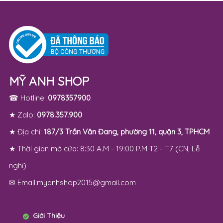
16:20 12-12-2025 | 430 lượt xem
MỸ ANH SHOP
☎ Hotline:
0978357900
★ Zalo:
0978.357.900
★ Địa chỉ:
187/3 Trần Văn Đang, phường 11, quận 3, TPHCM
★ Thời gian mở cửa: 8:30 A.M - 19:00 P.M T2 - T7 (CN, Lễ
nghỉ)