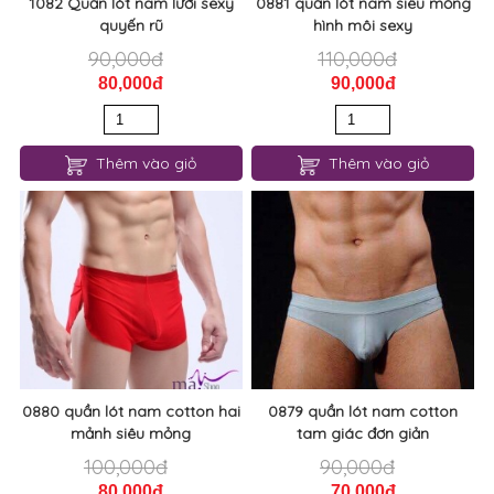
1082 Quần lót nam lưới sexy
0881 quần lót nam siêu mỏng
quyến rũ
hình môi sexy
90,000đ
110,000đ
80,000đ
90,000đ
Thêm vào giỏ
Thêm vào giỏ