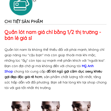
Đặt hàng trực tuyến - Thanh toán tiện
lợi
CHI TIẾT SẢN PHẨM
Quần lót nam giá chỉ bằng 1/2 thị trường -
bán lẻ giá sỉ
Quần lót nam là không thể thiếu đối với phái mạnh, không chỉ
giúp nâng niu "cậu bạn" mà còn giúp thoãi mái khi mặc,
những lúc "ấy" còn tạo sự mạnh mẽ phấn khích với "người kia".
Bạn còn đợi chờ gì mà không đến với chúng tôi
Mỹ Anh
Shop
chúng tôi cung cấp
đồ lót ngủ gợi cảm dục sexy khiêu
gợi đẹp độc giá rẻ hcm
, sản phẩm chất lượng tốt nhất, tăng
sức hấp dẫn với đối phương. Bạn sẽ hài lòng khi tại shop chúng
tôi với giá tốt nhất thị trường.