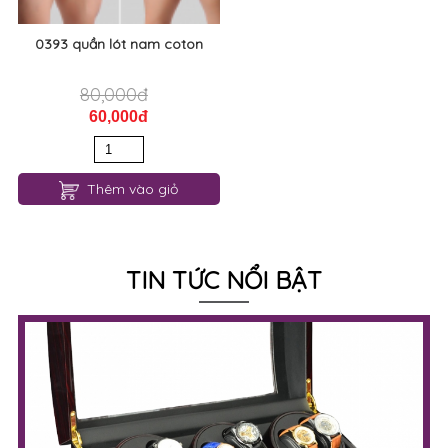
0393 quần lót nam coton
80,000đ
60,000đ
Thêm vào giỏ
TIN TỨC NỔI BẬT