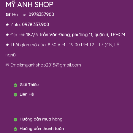
MỸ ANH SHOP
☎ Hotline:
0978357900
★ Zalo:
0978.357.900
★ Địa chỉ:
187/3 Trần Văn Đang, phường 11, quận 3, TPHCM
★ Thời gian mở cửa: 8:30 A.M - 19:00 P.M T2 - T7 (CN, Lễ
nghỉ)
✉ Email:myanhshop2015@gmail.com
Giới Thiệu
Liên Hệ
Hướng dẫn mua hàng
Hướng dẫn thanh toán