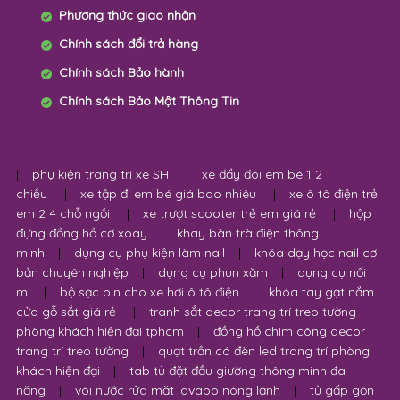
Phương thức giao nhận
Chính sách đổi trả hàng
Chính sách Bảo hành
Chính sách Bảo Mật Thông Tin
|
phụ kiện trang trí xe SH
|
xe đẩy đôi em bé 1 2
chiều
|
xe tập đi em bé giá bao nhiêu
|
xe ô tô điện trẻ
em 2 4 chỗ ngồi
|
xe trượt scooter trẻ em giá rẻ
|
hộp
đựng đồng hồ cơ xoay
|
khay bàn trà điện thông
minh
|
dụng cụ phụ kiện làm nail
|
khóa dạy học nail cơ
bản chuyên nghiệp
|
dụng cụ phun xăm
|
dụng cụ nối
mi
|
bộ sạc pin cho xe hơi ô tô điện
|
khóa tay gạt nắm
cửa gỗ sắt giá rẻ
|
tranh sắt decor trang trí treo tường
phòng khách hiện đại tphcm
|
đồng hồ chim công decor
trang trí treo tường
|
quạt trần có đèn led trang trí phòng
khách hiện đại
|
tab tủ đặt đầu giường thông minh đa
năng
|
vòi nước rửa mặt lavabo nóng lạnh
|
tủ gấp gọn