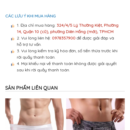
CÁC LƯU Ý KHI MUA HÀNG
1. Địa chỉ mua hàng:
324/4/5 Lý Thường Kiệt, Phường
14, Quận 10 (cũ), phường Diên Hồng (mới), TPHCM
2. Vui lòng liên hệ:
0978357900
để được giải đáp và
hỗ trợ tư vấn.
3. Vui lòng kiểm tra kỹ hóa đơn, số tiền thừa trước khi
rời quầy thanh toán.
4. Mọi khiếu nại về thanh toán không được giải quyết
sau khi rời quầy thanh toán.
SẢN PHẨM LIÊN QUAN