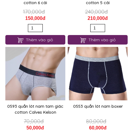
cotton 6 cái
cotton 5 cái
170,000đ
240,000đ
150,000đ
210,000đ
Thêm vào giỏ
Thêm vào giỏ
0593 quần lót nam tam giác
0553 quần lót nam boxer
cotton Calves Kelson
70,000đ
80,000đ
50,000đ
60,000đ