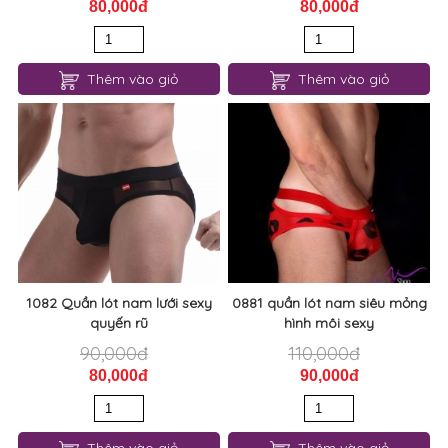
80,000đ
80,000đ
Thêm vào giỏ
Thêm vào giỏ
1082 Quần lót nam lưới sexy
0881 quần lót nam siêu mỏng
quyến rũ
hình môi sexy
90,000đ
110,000đ
80,000đ
90,000đ