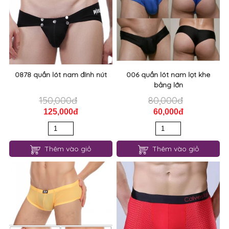
0878 quần lót nam đính nút
006 quần lót nam lọt khe
bảng lớn
150,000đ
80,000đ
125,000đ
60,000đ
Thêm vào giỏ
Thêm vào giỏ