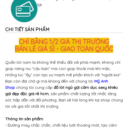
lợi
CHI TIẾT SẢN PHẨM
CHỈ BẰNG 1/2 GIÁ THỊ TRƯỜNG
BÁN LẺ GIÁ SỈ - GIAO TOÀN QUỐC
Quần lót nam là không thể thiếu đối với phái mạnh, không chỉ
giúp nâng niu "cậu bạn" mà còn giúp thoãi mái khi mặc,
những lúc "ấy" còn tạo sự mạnh mẽ phấn khích với "người kia".
Bạn còn đợi chờ gì mà không đến với chúng tôi
Mỹ Anh
Shop
chúng tôi cung cấp
đồ lót ngủ gợi cảm dục sexy khiêu
gợi đẹp độc giá rẻ hcm
, sản phẩm chất lượng tốt nhất, tăng
sức hấp dẫn với đối phương. Bạn sẽ hài lòng khi tại shop chúng
tôi với giá tốt nhất thị trường.
Thông tin sản phẩm:
- Đường may chắc chắn, chất liệu lưới thoáng mát, tạo cảm