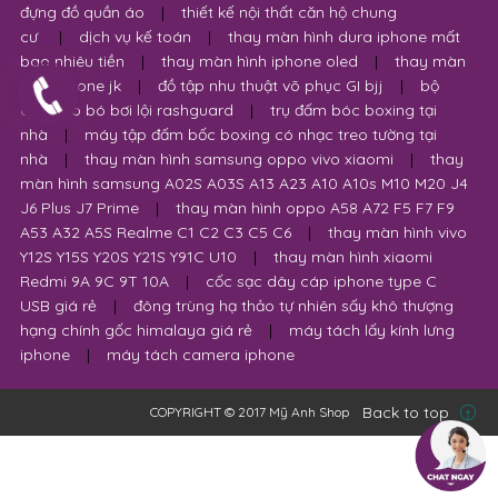
đựng đồ quần áo
|
thiết kế nội thất căn hộ chung
cư
|
dịch vụ kế toán
|
thay màn hình dura iphone mất
bao nhiêu tiền
|
thay màn hình iphone oled
|
thay màn
hình iphone jk
|
đồ tập nhu thuật võ phục GI bjj
|
bộ
quần áo bó bơi lội rashguard
|
trụ đấm bóc boxing tại
nhà
|
máy tập đấm bốc boxing có nhạc treo tường tại
nhà
|
thay màn hình samsung oppo vivo xiaomi
|
thay
màn hình samsung A02S A03S A13 A23 A10 A10s M10 M20 J4
J6 Plus J7 Prime
|
thay màn hình oppo A58 A72 F5 F7 F9
A53 A32 A5S Realme C1 C2 C3 C5 C6
|
thay màn hình vivo
Y12S Y15S Y20S Y21S Y91C U10
|
thay màn hình xiaomi
Redmi 9A 9C 9T 10A
|
cốc sạc dây cáp iphone type C
USB giá rẻ
|
đông trùng hạ thảo tự nhiên sấy khô thượng
hạng chính gốc himalaya giá rẻ
|
máy tách lấy kính lưng
iphone
|
máy tách camera iphone
Back to top
COPYRIGHT © 2017 Mỹ Anh Shop