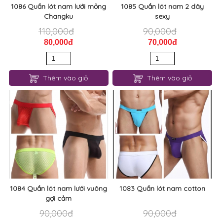
1086 Quần lót nam lưới mỏng
1085 Quần lót nam 2 dây
Changku
sexy
110,000đ
90,000đ
80,000đ
70,000đ
Thêm vào giỏ
Thêm vào giỏ
1084 Quần lót nam lưới vuông
1083 Quần lót nam cotton
gợi cảm
90,000đ
90,000đ