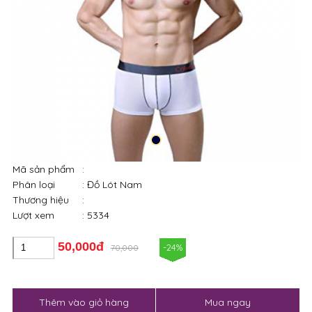
Mã sản phẩm
:
Phân loại
: Đồ Lót Nam
Thương hiệu
:
Lượt xem
: 5334
50,000đ
-24%
70,000
Thêm vào giỏ hàng
Mua ngay