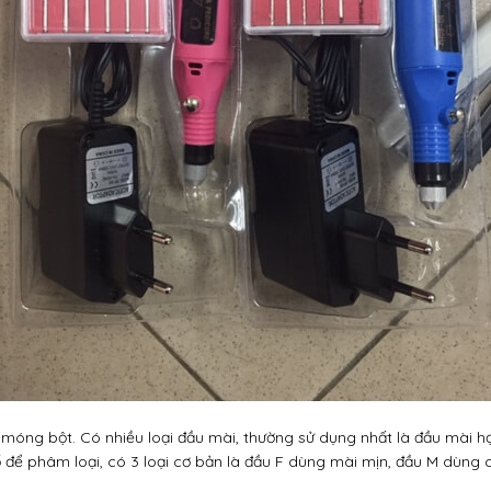
móng bột. Có nhiều loại đầu mài, thường sử dụng nhất là đầu mài
 để phâm loại, có 3 loại cơ bản là đầu F dùng mài mịn, đầu M dùn