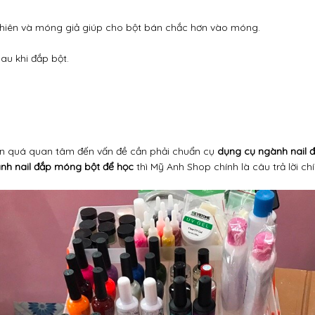
iên và móng giả giúp cho bột bán chắc hơn vào móng.
u khi đắp bột.
ần quá quan tâm đến vấn đề cần phải chuẩn cụ
dụng cụ ngành nail 
nh nail đắp móng bột để học
thì Mỹ Anh Shop chính là câu trả lời c