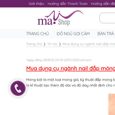
Giới thiệu
Hướng dẫn Thanh Toán
Hướng dẫn đặ
TRANG CHỦ
ĐỒ NGỦ GỢI CẢM
BÀN TRÀ
Trang chủ
❯
Tin tức
❯
Mua dụng cụ ngành nail đắp mó
Ngày đăng: 08:30:32 29-10-2019 | 5516 lượt xem
Mua dụng cụ ngành nail đắp móng
Móng bột là một loại móng giả, kỹ thuật đắp móng b
là kĩ thuật tạo thêm độ dài và độ dày nhất định ch