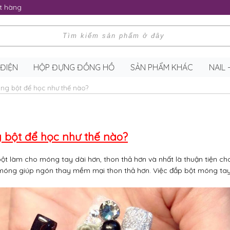
t hàng
 ĐIỆN
HỘP ĐỰNG ĐỒNG HỒ
SẢN PHẨM KHÁC
NAIL
ng bột để học như thế nào?
 bột để học như thế nào?
ột làm cho móng tay dài hơn, thon thả hơn và nhất là thuận tiện ch
o móng giúp ngón thay mềm mại thon thả hơn. Việc đắp bột móng tay