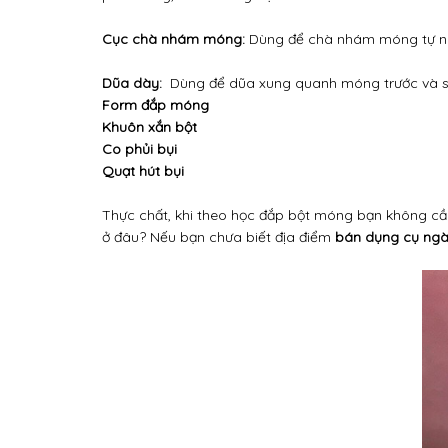
Cục chà nhám móng:
Dùng để chà nhám móng tự nh
Dũa dày:
Dùng để dũa xung quanh móng trước và sa
Form đắp móng
Khuôn xắn bột
Co phủi bụi
Quạt hút bụi
Thực chất, khi theo học đắp bột móng bạn không c
ở đâu? Nếu bạn chưa biết địa điểm
bán dụng cụ ngà