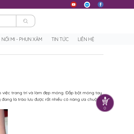
 - NỐI MI - PHUN XĂM
TIN TỨC
LIÊN HỆ
o việc trang trí và làm đẹp móng. Đắp bột móng tay
 đang là trào lưu được rất nhiều cô nàng ưa chuộng.
0