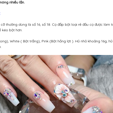
móng nhiều lần.
:
h cỡ thường dùng là số 16, số 18. Cọ đắp bột loại rẻ đầu cọ được làm từ
ễ kéo bột hơn.
trong), White ( Bột trắng), Pink (Bột hồng lợt ). Hũ nhỏ khoảng 16g, 
.