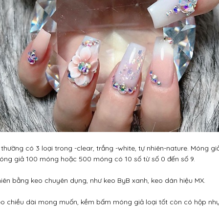
ường có 3 loại trong -clear, trắng -white, tự nhiên-nature. Móng giả
óng giả 100 móng hoặc 500 móng có 10 số từ số 0 đến số 9.
hiên bằng keo chuyên dụng, như keo ByB xanh, keo dán hiệu MX.
o chiều dài mong muốn, kềm bấm móng giả loại tốt còn có hộp n