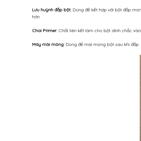
Lưu huỳnh đắp bột:
Dùng để kết hợp với bột đắp móng,
hơn.
Chai Primer:
Chất liên kết làm cho bột dính chắc và
Máy mài móng:
Dùng để mài móng bột sau khi đắp.