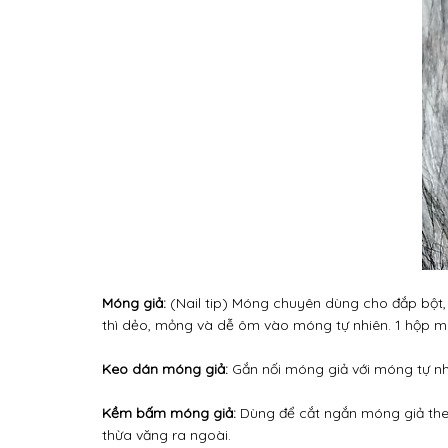
Móng giả:
(Nail tip) Móng chuyên dùng cho đắp bột, th
thì dẻo, mỏng và dễ ôm vào móng tự nhiên. 1 hộp m
Keo dán móng giả:
Gắn nối móng giả với móng tự n
Kềm bấm móng giả:
Dùng để cắt ngắn móng giả the
thừa văng ra ngoài.