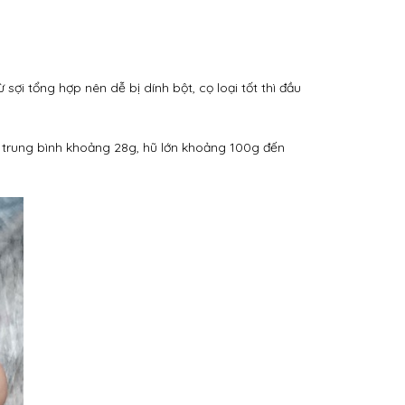
 sợi tổng hợp nên dễ bị dính bột, cọ loại tốt thì đầu
hũ trung bình khoảng 28g, hũ lớn khoảng 100g đến