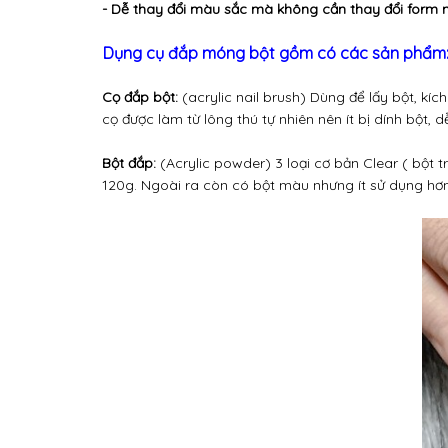
- Dễ thay đổi màu sắc mà không cần thay đổi form 
Dụng cụ đắp móng bột gồm có các sản phẩm
Cọ đắp bột:
(acrylic nail brush) Dùng để lấy bột, kíc
cọ được làm từ lông thú tự nhiên nên ít bị dính bột, d
Bột đắp:
(Acrylic powder) 3 loại cơ bản Clear ( bột 
120g. Ngoài ra còn có bột màu nhưng ít sử dụng hơn