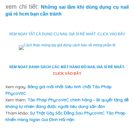
xem chi tiết:
Những sai lầm khi dùng dụng cụ nail
giá rẻ hcm bạn cần tránh
XEM NGAY TẤT CẢ DỤNG CỤ NAIL GIÁ SỈ RẺ NHẤT -CLICK VÀO ĐÂY
XEM NGAY DANH SÁCH CÁC MẶT HÀNG ĐỒ NAIL GIÁ SỈ RẺ NHẤT-
CLICK VÀO ĐÂY
Xem ngay:
Bảng giá mới nhất Siêu tinh chất Tảo Pháp
PhycoVitC
Xem thêm:
Tảo Pháp PhycoVitC chính hãng – Bí quyết tăng đề
kháng tự nhiên đang được người tiêu dùng săn đón
Tham khảo:
Sự Thật Gây Sốc Đằng Sau PhycoVitC Tảo Pháp
Khiến Hàng Ngàn Gia Đình Hối Hận