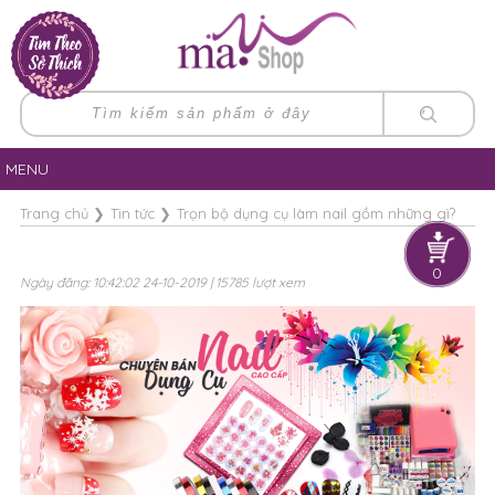
MENU
Trang chủ
❯
Tin tức
❯
Trọn bộ dụng cụ làm nail gồm những gì?
0
Ngày đăng: 10:42:02 24-10-2019 | 15785 lượt xem