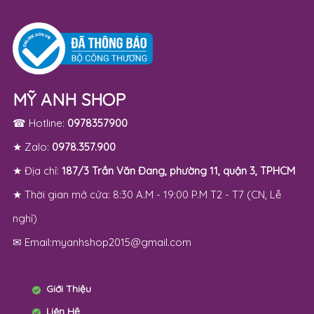
MỸ ANH SHOP
☎ Hotline:
0978357900
★ Zalo:
0978.357.900
★ Địa chỉ:
187/3 Trần Văn Đang, phường 11, quận 3, TPHCM
★ Thời gian mở cửa: 8:30 A.M - 19:00 P.M T2 - T7 (CN, Lễ
nghỉ)
✉ Email:myanhshop2015@gmail.com
Giới Thiệu
Liên Hệ