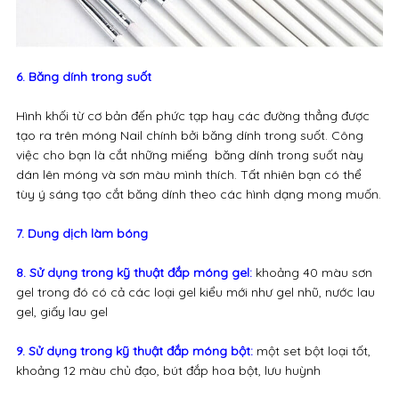
6. Băng dính trong suốt
Hình khối từ cơ bản đến phức tạp hay các đường thẳng được
tạo ra trên móng Nail chính bởi băng dính trong suốt. Công
việc cho bạn là cắt những miếng băng dính trong suốt này
dán lên móng và sơn màu mình thích. Tất nhiên bạn có thể
tùy ý sáng tạo cắt băng dính theo các hình dạng mong muốn.
7. Dung dịch làm bóng
8. Sử dụng trong kỹ thuật đắp móng gel:
khoảng 40 màu sơn
gel trong đó có cả các loại gel kiểu mới như gel nhũ, nước lau
gel, giấy lau gel
9. Sử dụng trong kỹ thuật đắp móng bột:
một set bột loại tốt,
khoảng 12 màu chủ đạo, bút đắp hoa bột, lưu huỳnh