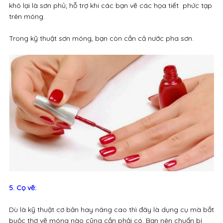
khô lại là sơn phủ; hỗ trợ khi các bạn vẽ các họa tiết phức tạp
trên móng.
Trong kỹ thuật sơn móng, bạn còn cần cả nước pha sơn.
5. Cọ vẽ:
Dù là kỹ thuật cơ bản hay nâng cao thì đây là dụng cụ mà bắt
buộc thợ vẽ móng nào cũng cần phải có. Bạn nên chuẩn bị