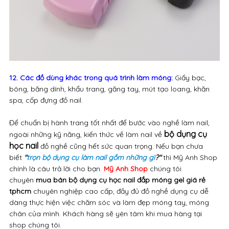
12. Các đồ dùng khác trong quá trình làm móng:
Giấy bạc,
bông, băng dính, khẩu trang, găng tay, mút tạo loang, khăn
spa, cốp đựng đồ nail.
Để chuẩn bị hành trang tốt nhất để bước vào nghề làm nail,
bộ dụng cụ
ngoài những kỹ năng, kiến thức về làm nail về
học nail
đồ nghề cũng hết sức quan trọng. Nếu bạn chưa
biết
"
trọn bộ dụng cụ làm nail gồm những gì
?"
thì Mỹ Anh Shop
chính là câu trả lời cho bạn.
Mỹ Anh Shop
chúng tôi
chuyên
mua bán bộ dụng cụ học nail đắp móng gel giá rẻ
tphcm
chuyên nghiệp cao cấp, đầy đủ đồ nghề dụng cụ dễ
dàng thực hiện việc chăm sóc và làm đẹp móng tay, móng
chân của mình. Khách hàng sẽ yên tâm khi mua hàng tại
shop chúng tôi.