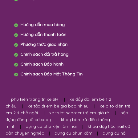
Hướng dẫn mua hàng
Hướng dẫn thanh toán
Phương thức giao nhận
Chính sách đổi trả hàng
Chính sách Bảo hành
Chính sách Bảo Mật Thông Tin
|
phụ kiện trang trí xe SH
|
xe đẩy đôi em bé 1 2
chiều
|
xe tập đi em bé giá bao nhiêu
|
xe ô tô điện trẻ
em 2 4 chỗ ngồi
|
xe trượt scooter trẻ em giá rẻ
|
hộp
đựng đồng hồ cơ xoay
|
khay bàn trà điện thông
minh
|
dụng cụ phụ kiện làm nail
|
khóa dạy học nail cơ
bản chuyên nghiệp
|
dụng cụ phun xăm
|
dụng cụ nối