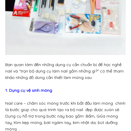
Bạn quan tâm đến những dụng cụ cần chuẩn bị để học nghề
nail và "trọn bộ dụng cụ làm nail gồm những gì?" có thể tham
khảo những đồ dùng cần thiết làm móng sau:
1. Dụng cụ vệ sinh móng
Nail care – chăm sóc móng trước khi bắt đầu làm móng chính
là bước giúp cho quá trình tạo ra bộ nail đẹp được suôn sẻ.
Dụng cụ hỗ trợ trong bước này bao gồm: Bấm, Giũa móng
tay, Kìm kẹp móng, bát ngâm tay, kìm nhặt da, bút dưỡng
móng …