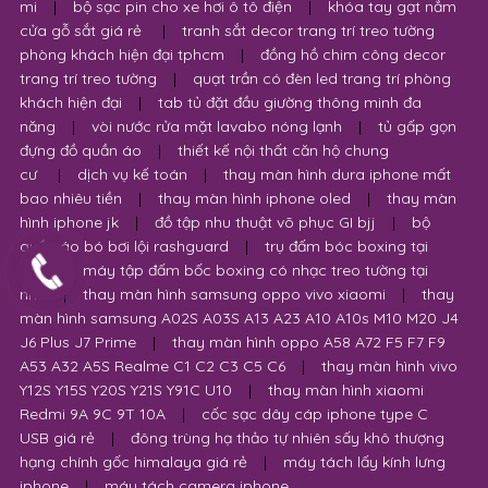
mi
|
bộ sạc pin cho xe hơi ô tô điện
|
khóa tay gạt nắm
cửa gỗ sắt giá rẻ
|
tranh sắt decor trang trí treo tường
phòng khách hiện đại tphcm
|
đồng hồ chim công decor
trang trí treo tường
|
quạt trần có đèn led trang trí phòng
khách hiện đại
|
tab tủ đặt đầu giường thông minh đa
năng
|
vòi nước rửa mặt lavabo nóng lạnh
|
tủ gấp gọn
đựng đồ quần áo
|
thiết kế nội thất căn hộ chung
cư
|
dịch vụ kế toán
|
thay màn hình dura iphone mất
bao nhiêu tiền
|
thay màn hình iphone oled
|
thay màn
hình iphone jk
|
đồ tập nhu thuật võ phục GI bjj
|
bộ
quần áo bó bơi lội rashguard
|
trụ đấm bóc boxing tại
nhà
|
máy tập đấm bốc boxing có nhạc treo tường tại
nhà
|
thay màn hình samsung oppo vivo xiaomi
|
thay
màn hình samsung A02S A03S A13 A23 A10 A10s M10 M20 J4
J6 Plus J7 Prime
|
thay màn hình oppo A58 A72 F5 F7 F9
A53 A32 A5S Realme C1 C2 C3 C5 C6
|
thay màn hình vivo
Y12S Y15S Y20S Y21S Y91C U10
|
thay màn hình xiaomi
Redmi 9A 9C 9T 10A
|
cốc sạc dây cáp iphone type C
USB giá rẻ
|
đông trùng hạ thảo tự nhiên sấy khô thượng
hạng chính gốc himalaya giá rẻ
|
máy tách lấy kính lưng
iphone
|
máy tách camera iphone