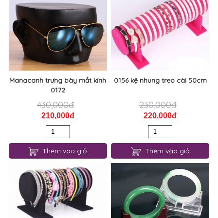
Manacanh trưng bày mắt kính
0156 kệ nhung treo cài 50cm
0172
430,000đ
230,000đ
210,000đ
220,000đ
Thêm vào giỏ
Thêm vào giỏ