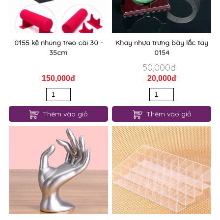
0155 kệ nhung treo cài 30 -
Khay nhựa trưng bày lắc tay
35cm
0154
50,000đ
150,000đ
20,000đ
Thêm vào giỏ
Thêm vào giỏ