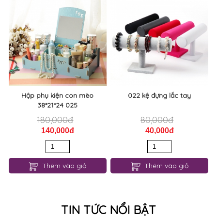
Hộp phụ kiện con mèo
022 kệ đựng lắc tay
38*21*24 025
180,000đ
80,000đ
140,000đ
40,000đ
Thêm vào giỏ
Thêm vào giỏ
TIN TỨC NỔI BẬT