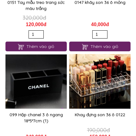
0151 Tay mẫu treo trang sức
0147 khây son 36 ô mỏng
màu trắng
320,000đ
120,000đ
40,000đ
Thêm vào giỏ
Thêm vào giỏ
099 Hộp chanel 3 ô ngang
Khay đựng son 36 ô 0122
18*5*7cm (1)
190,000đ