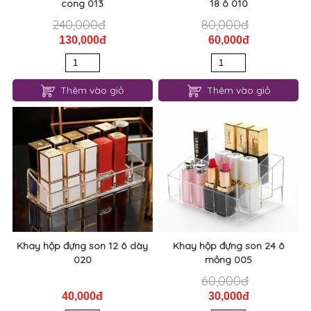
cong 013
18 ô 010
240,000đ
80,000đ
130,000đ
60,000đ
Thêm vào giỏ
Thêm vào giỏ
Khay hộp đựng son 12 ô dày
Khay hộp đựng son 24 ô
020
mỏng 005
60,000đ
40,000đ
30,000đ