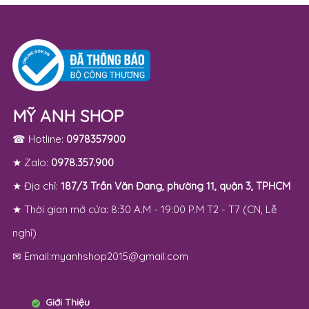
MỸ ANH SHOP
☎ Hotline:
0978357900
★ Zalo:
0978.357.900
★ Địa chỉ:
187/3 Trần Văn Đang, phường 11, quận 3, TPHCM
★ Thời gian mở cửa: 8:30 A.M - 19:00 P.M T2 - T7 (CN, Lễ
nghỉ)
✉ Email:myanhshop2015@gmail.com
Giới Thiệu