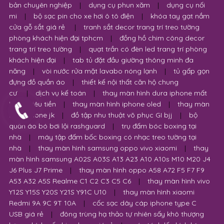
bản chuyên nghiệp
|
dụng cụ phun xăm
|
dụng cụ nối
mi
|
bộ sạc pin cho xe hơi ô tô điện
|
khóa tay gạt nắm
cửa gỗ sắt giá rẻ
|
tranh sắt decor trang trí treo tường
phòng khách hiện đại tphcm
|
đồng hồ chim công decor
trang trí treo tường
|
quạt trần có đèn led trang trí phòng
khách hiện đại
|
tab tủ đặt đầu giường thông minh đa
năng
|
vòi nước rửa mặt lavabo nóng lạnh
|
tủ gấp gọn
đựng đồ quần áo
|
thiết kế nội thất căn hộ chung
cư
|
dịch vụ kế toán
|
thay màn hình dura iphone mất
bao nhiêu tiền
|
thay màn hình iphone oled
|
thay màn
hình iphone jk
|
đồ tập nhu thuật võ phục GI bjj
|
bộ
quần áo bó bơi lội rashguard
|
trụ đấm bóc boxing tại
nhà
|
máy tập đấm bốc boxing có nhạc treo tường tại
nhà
|
thay màn hình samsung oppo vivo xiaomi
|
thay
màn hình samsung A02S A03S A13 A23 A10 A10s M10 M20 J4
J6 Plus J7 Prime
|
thay màn hình oppo A58 A72 F5 F7 F9
A53 A32 A5S Realme C1 C2 C3 C5 C6
|
thay màn hình vivo
Y12S Y15S Y20S Y21S Y91C U10
|
thay màn hình xiaomi
Redmi 9A 9C 9T 10A
|
cốc sạc dây cáp iphone type C
USB giá rẻ
|
đông trùng hạ thảo tự nhiên sấy khô thượng