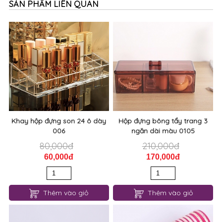
SẢN PHẨM LIÊN QUAN
Khay hộp đựng son 24 ô dày
Hộp đựng bông tẩy trang 3
006
ngăn dài màu 0105
80,000đ
210,000đ
60,000đ
170,000đ
Thêm vào giỏ
Thêm vào giỏ