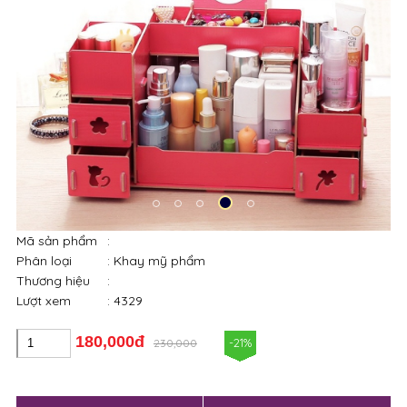
Mã sản phẩm
:
Phân loại
: Khay mỹ phẩm
Thương hiệu
:
Lượt xem
: 4329
180,000đ
-21%
230,000