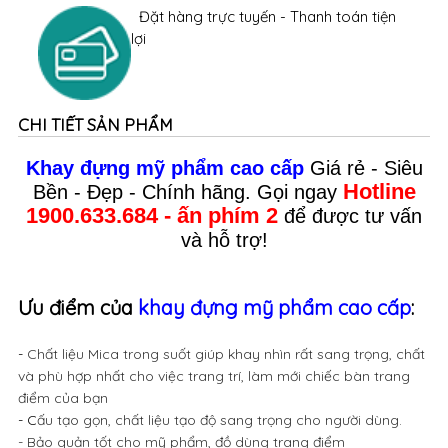
Đặt hàng trực tuyến - Thanh toán tiện
lợi
CHI TIẾT SẢN PHẨM
Khay đựng mỹ phẩm cao cấp
Giá rẻ
- Siêu
Hotline
Bền - Đẹp - Chính hãng. Gọi ngay
1900.633.684 - ấn phím 2
để được tư vấn
và hỗ trợ!
Ưu điểm của
khay đựng mỹ phẩm cao cấp
:
-
Chất liệu Mica trong suốt giúp khay nhìn rất sang trọng, chất
và phù hợp nhất cho việc trang trí, làm mới chiếc bàn trang
điểm của bạn
- C
ấu tạo gọn, chất liệu tạo độ sang trọng cho người dùng.
- Bảo quản tốt cho mỹ phẩm, đồ dùng trang điểm