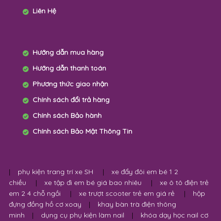
Liên Hệ
Hướng dẫn mua hàng
Hướng dẫn thanh toán
Phương thức giao nhận
Chính sách đổi trả hàng
Chính sách Bảo hành
Chính sách Bảo Mật Thông Tin
|
phụ kiện trang trí xe SH
|
xe đẩy đôi em bé 1 2
chiều
|
xe tập đi em bé giá bao nhiêu
|
xe ô tô điện trẻ
em 2 4 chỗ ngồi
|
xe trượt scooter trẻ em giá rẻ
|
hộp
đựng đồng hồ cơ xoay
|
khay bàn trà điện thông
minh
|
dụng cụ phụ kiện làm nail
|
khóa dạy học nail cơ