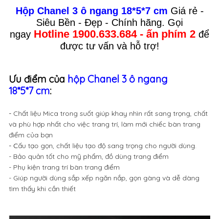
Hộp Chanel 3 ô ngang 18*5*7 cm
Giá rẻ
-
Siêu Bền - Đẹp - Chính hãng. Gọi
Hotline 1900.633.684 - ấn phím 2
ngay
để
được tư vấn và hỗ trợ!
Ưu điểm của
hộp Chanel 3 ô ngang
18*5*7 cm
:
-
Chất liệu Mica trong suốt giúp khay nhìn rất sang trọng, chất
và phù hợp nhất cho việc trang trí, làm mới chiếc bàn trang
điểm của bạn
- C
ấu tạo gọn, chất liệu tạo độ sang trọng cho người dùng.
- Bảo quản tốt cho mỹ phẩm, đồ dùng trang điểm
- Phụ kiện trang trí bàn trang điểm
- Giúp người dùng sắp xếp ngăn nắp, gọn gàng và dễ dàng
tìm thấy khi cần thiết