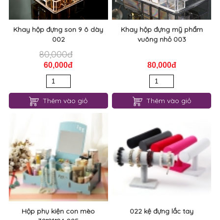
Khay hộp đựng son 9 ô dày
Khay hộp đựng mỹ phẩm
002
vuông nhỏ 003
80,000đ
60,000đ
80,000đ
Thêm vào giỏ
Thêm vào giỏ
Hộp phụ kiện con mèo
022 kệ đựng lắc tay