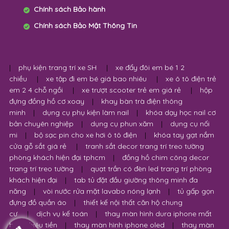
Chính sách Bảo hành
Chính sách Bảo Mật Thông Tin
|
phụ kiện trang trí xe SH
|
xe đẩy đôi em bé 1 2
chiều
|
xe tập đi em bé giá bao nhiêu
|
xe ô tô điện trẻ
em 2 4 chỗ ngồi
|
xe trượt scooter trẻ em giá rẻ
|
hộp
đựng đồng hồ cơ xoay
|
khay bàn trà điện thông
minh
|
dụng cụ phụ kiện làm nail
|
khóa dạy học nail cơ
bản chuyên nghiệp
|
dụng cụ phun xăm
|
dụng cụ nối
mi
|
bộ sạc pin cho xe hơi ô tô điện
|
khóa tay gạt nắm
cửa gỗ sắt giá rẻ
|
tranh sắt decor trang trí treo tường
phòng khách hiện đại tphcm
|
đồng hồ chim công decor
trang trí treo tường
|
quạt trần có đèn led trang trí phòng
khách hiện đại
|
tab tủ đặt đầu giường thông minh đa
năng
|
vòi nước rửa mặt lavabo nóng lạnh
|
tủ gấp gọn
đựng đồ quần áo
|
thiết kế nội thất căn hộ chung
cư
|
dịch vụ kế toán
|
thay màn hình dura iphone mất
bao nhiêu tiền
|
thay màn hình iphone oled
|
thay màn