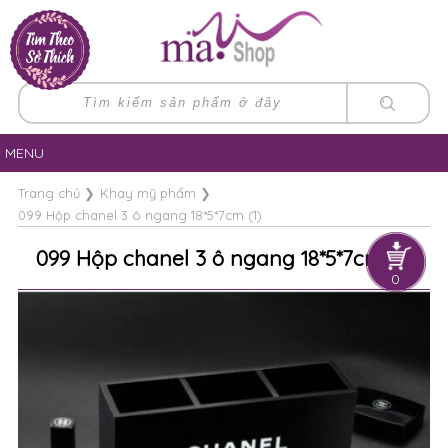
MENU
Trang chủ
❯
Khay mỹ phẩm
❯
099 Hộp chanel 3 ô ngang 18*5*7cm (1)
099 Hộp chanel 3 ô ngang 18*5*7cm (1)
0