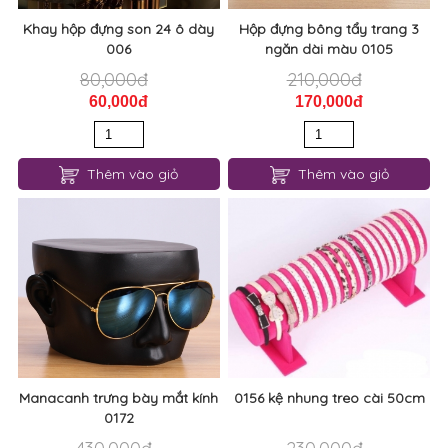
Khay hộp đựng son 24 ô dày
Hộp đựng bông tẩy trang 3
006
ngăn dài màu 0105
80,000đ
210,000đ
60,000đ
170,000đ
Thêm vào giỏ
Thêm vào giỏ
Manacanh trưng bày mắt kính
0156 kệ nhung treo cài 50cm
0172