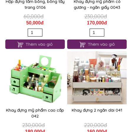
Hộp đựng tăm bông, bông tẩy
Khay đựng mỹ phẩm có
trang 0106
gương - ngăn giấy 0043
60,000đ
230,000đ
50,000đ
170,000đ
Thêm vào giỏ
Thêm vào giỏ
Khay đựng mỹ phẩm cao cấp
Khay đựng 2 ngăn dài 041
042
230,000đ
220,000đ
180,000đ
160,000đ