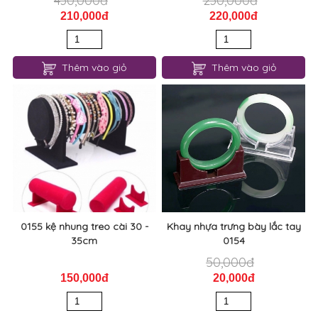
430,000đ
230,000đ
210,000đ
220,000đ
Thêm vào giỏ
Thêm vào giỏ
0155 kệ nhung treo cài 30 -
Khay nhựa trưng bày lắc tay
35cm
0154
50,000đ
150,000đ
20,000đ