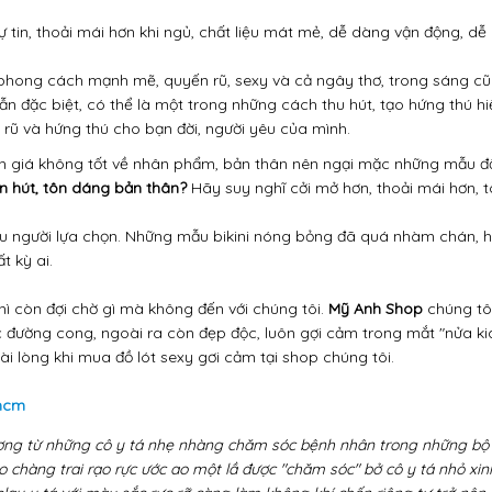
 tin, thoải mái hơn khi ngủ, chất liệu mát mẻ, dễ dàng vận động, dễ
 phong cách mạnh mẽ, quyến rũ, sexy và cả ngây thơ, trong sáng cũ
 đặc biệt, có thể là một trong những cách thu hút, tạo hứng thú hi
rũ và hứng thú cho bạn đời, người yêu của mình.
ánh giá không tốt về nhân phẩm, bản thân nên ngại mặc những mẫu đồ 
n hút, tôn dáng bản thân?
Hãy suy nghĩ cởi mở hơn, thoải mái hơn, 
ều người lựa chọn. Những mẫu bikini nóng bỏng đã quá nhàm chán, h
 kỳ ai.
hì còn đợi chờ gì mà không đến với chúng tôi.
Mỹ Anh Shop
chúng tô
ác đường cong, ngoài ra còn đẹp độc, luôn gợi cảm trong mắt "nửa k
i lòng khi mua đồ lót sexy gơi cảm tại shop chúng tôi.
phcm
ợng từ những cô y tá nhẹ nhàng chăm sóc bệnh nhân trong những bộ
hàng trai rạo rực ước ao một lầ được "chăm sóc" bở cô y tá nhỏ xinh