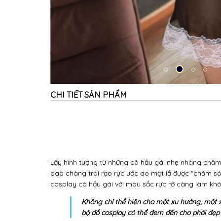
CHI TIẾT SẢN PHẨM
Lấy hình tượng từ những cô hầu gái nhẹ nhàng chă
bao chàng trai rạo rực ước ao một lầ được "chăm só
cosplay cô hầu gái với màu sắc rực rỡ càng làm khô
Không chỉ thể hiện cho một xu hướng, một 
bộ đồ cosplay có thể đem đến cho phái đẹp 