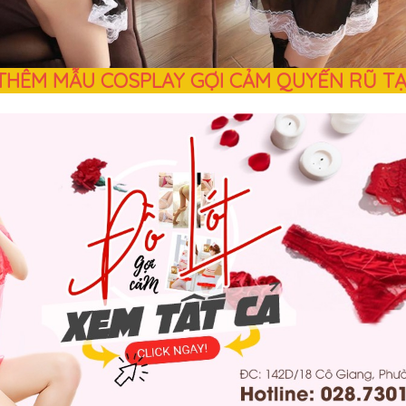
THÊM MẪU COSPLAY GỢI CẢM QUYẾN RŨ TẠ