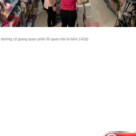
đường cô giang quẹo phải rồi quẹo trái là hẻm 142d)