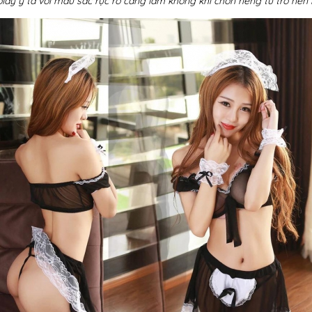
lay y tá với màu sắc rực rỡ càng làm không khí chốn riêng tư trở nên