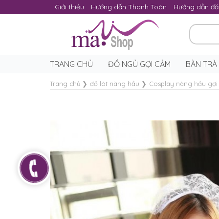
Giới thiệu
Hướng dẫn Thanh Toán
Hướng dẫn đặ
TRANG CHỦ
ĐỒ NGỦ GỢI CẢM
BÀN TRÀ
Trang chủ
❯
đồ lót nàng hầu
❯
Cosplay nàng hầu gợi