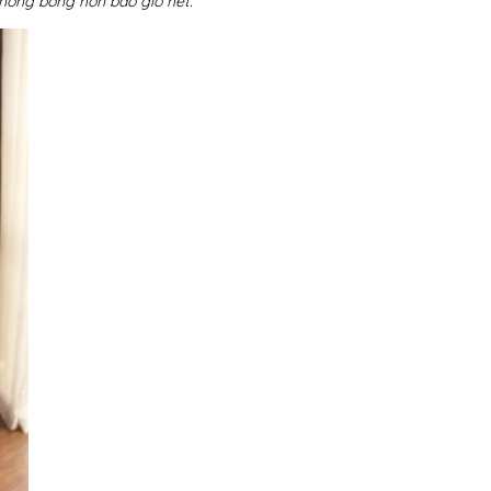
 nóng bỏng hơn bao giờ hết.