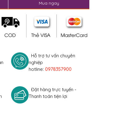
Mua ngay
Hỗ trợ tư vấn chuyên
àn
nghiệp
hotline:
0978357900
Đặt hàng trực tuyến -
h
Thanh toán tiện lợi