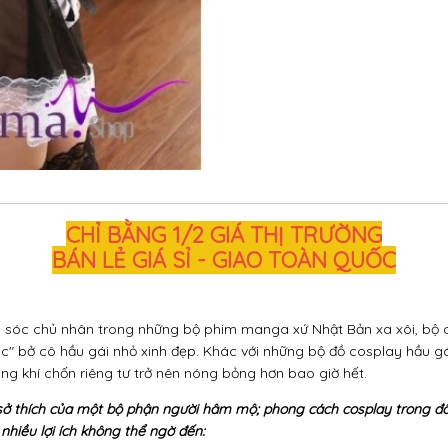
CHỈ BẰNG 1/2 GIÁ THỊ TRƯỜNG
BÁN LẺ GIÁ SỈ - GIAO TOÀN QUỐC
m sóc chủ nhân trong những bộ phim manga xứ Nhật Bản xa xôi, bộ
c" bở cô hầu gái nhỏ xinh đẹp. Khác với những bộ đồ cosplay hầu gá
ng khí chốn riêng tư trở nên nóng bỏng hơn bao giờ hết.
sở thích của một bộ phận người hâm mộ; phong cách cosplay trong đồ
nhiều lợi ích không thể ngờ đến: