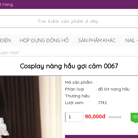
t hàng
 ĐIỆN
HỘP ĐỰNG ĐỒNG HỒ
SẢN PHẨM KHÁC
NAIL
 cảm 0067
Cosplay nàng hầu gợi cảm 0067
Mã sản phẩm
:
Phân loại
: đồ lót nàng hầu
Thương hiệu
:
Lượt xem
: 7742
90,000đ
-15
110,000