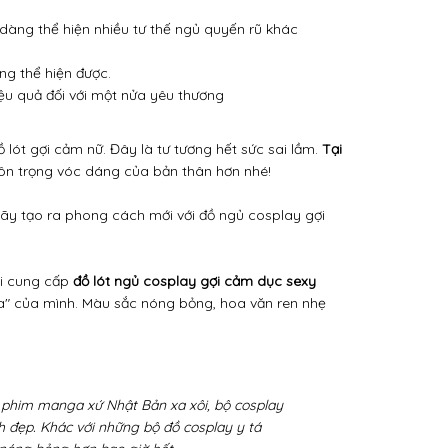
 dàng thể hiện nhiều tư thế ngủ quyến rũ khác
ng thể hiện được.
ệu quả đối với một nửa yêu thương
lót gợi cảm nữ. Đây là tư tương hết sức sai lầm.
Tại
tôn trọng vóc dáng của bản thân hơn nhé!
ãy tạo ra phong cách mới với đồ ngủ cosplay gợi
i cung cấp
đồ lót ngủ cosplay gợi cảm dục sexy
ia" của mình. Màu sắc nóng bỏng, hoa văn ren nhẹ
 phim manga xứ Nhật Bản xa xôi, bộ cosplay
 đẹp. Khác với những bộ đồ cosplay y tá