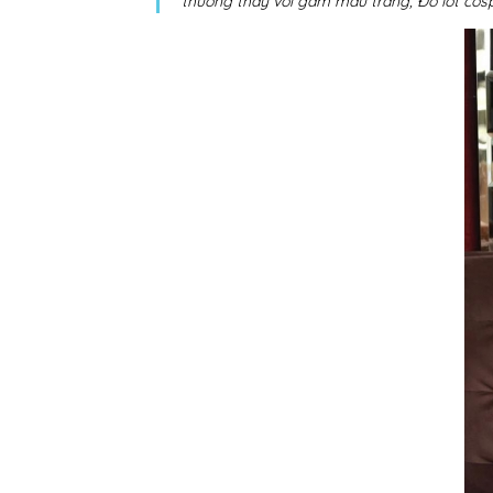
thường thấy với gam màu trắng, Đồ lót cosp