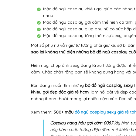
Mặc đồ ngủ cosplay khiêu gợi giúp các nàng tự
nhau
Mặc đồ ngủ cosplay gợi cảm thể hiện cá tính,
Mặc đồ ngủ cosplay giúp phụ nữ có sức hấp dẫn
Mặc đồ ngủ cosplay tăng thêm sự sexy, quyến 
Một số phụ nữ vẫn giữ tư tưởng phải giữ kẽ, sợ bị đ
sao lại không thử diện những bộ đồ ngủ cosplay cuố
Hiện nay, chụp ảnh sexy đang là xu hướng được nhi
cảm. Chắc chắn rằng bạn sẽ không đụng hàng với bất
Bạn đang muốn tìm những
bộ đồ ngủ cosplay sexy
t
khiêu gợi đẹp độc giá rẻ hcm
, làm nổi bật vẻ đẹp c
nhàng,thanh thoát mang lại nhiều cảm xúc. Bạn sẽ hà
Xem thêm:
500+ mẫu
đồ ngủ cosplay sexy giá rẻ t
Cosplay nàng hầu gợi cảm 0067
lấy hình tư
này hàm chứa thông điệp đêm mê khiến bao c