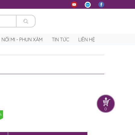
 - NỐI MI - PHUN XĂM
TIN TỨC
LIÊN HỆ
0
%