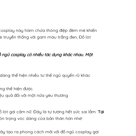
 cosplay này hàm chứa thông điệp đêm mê khiến
i truyền thống với gam màu trắng đen, Đồ lót
 ngủ cosplay có nhiều tác dụng khác nhau. Một
 dàng thể hiện nhiều tư thế ngủ quyến rũ khác
ng thể hiện được.
ệu quả đối với một nửa yêu thương
lót gợi cảm nữ. Đây là tư tương hết sức sai lầm.
Tại
tôn trọng vóc dáng của bản thân hơn nhé!
ãy tạo ra phong cách mới với đồ ngủ cosplay gợi