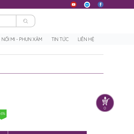
 - NỐI MI - PHUN XĂM
TIN TỨC
LIÊN HỆ
0
16%