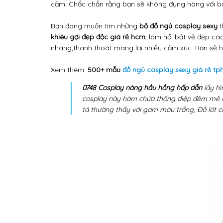
cảm. Chắc chắn rằng bạn sẽ không đụng hàng với bất
Bạn đang muốn tìm những
bộ đồ ngủ cosplay sexy
t
khiêu gợi đẹp độc giá rẻ hcm
, làm nổi bật vẻ đẹp c
nhàng,thanh thoát mang lại nhiều cảm xúc. Bạn sẽ hà
Xem thêm:
500+ mẫu
đồ ngủ cosplay sexy giá rẻ t
0748 Cosplay nàng hầu hồng hấp dẫn
lấy hì
cosplay này hàm chứa thông điệp đêm mê khi
tá thường thấy với gam màu trắng, Đồ lót c