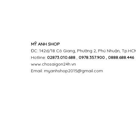
MỸ ANH SHOP
ĐC: 142d/18 Cô Giang, Phường 2, Phú Nhuận, Tp.HCM 
Hotline:
02873.010.688
,
0978.357.900 , 0888.688.446
www.chosaigon24h.vn
Email: myanhshop2015@gmail.com