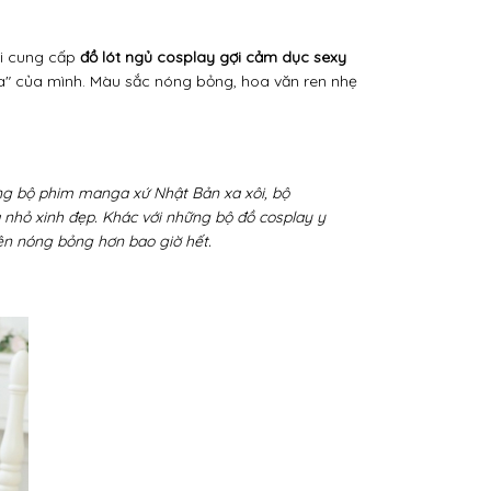
i cung cấp
đồ lót ngủ cosplay gợi cảm dục sexy
ia" của mình. Màu sắc nóng bỏng, hoa văn ren nhẹ
ng bộ phim manga xứ Nhật Bản xa xôi, bộ
 nhỏ xinh đẹp. Khác với những bộ đồ cosplay y
nên nóng bỏng hơn bao giờ hết.