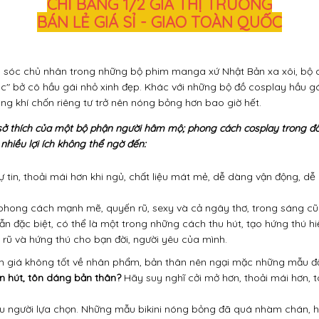
CHỈ BẰNG 1/2 GIÁ THỊ TRƯỜNG
BÁN LẺ GIÁ SỈ - GIAO TOÀN QUỐC
m sóc chủ nhân trong những bộ phim manga xứ Nhật Bản xa xôi, bộ
c" bở cô hầu gái nhỏ xinh đẹp. Khác với những bộ đồ cosplay hầu gá
ng khí chốn riêng tư trở nên nóng bỏng hơn bao giờ hết.
sở thích của một bộ phận người hâm mộ; phong cách cosplay trong đồ
nhiều lợi ích không thể ngờ đến:
 tin, thoải mái hơn khi ngủ, chất liệu mát mẻ, dễ dàng vận động, dễ
 phong cách mạnh mẽ, quyến rũ, sexy và cả ngây thơ, trong sáng cũ
 đặc biệt, có thể là một trong những cách thu hút, tạo hứng thú hi
rũ và hứng thú cho bạn đời, người yêu của mình.
ánh giá không tốt về nhân phẩm, bản thân nên ngại mặc những mẫu đồ 
n hút, tôn dáng bản thân?
Hãy suy nghĩ cởi mở hơn, thoải mái hơn, 
ều người lựa chọn. Những mẫu bikini nóng bỏng đã quá nhàm chán, h