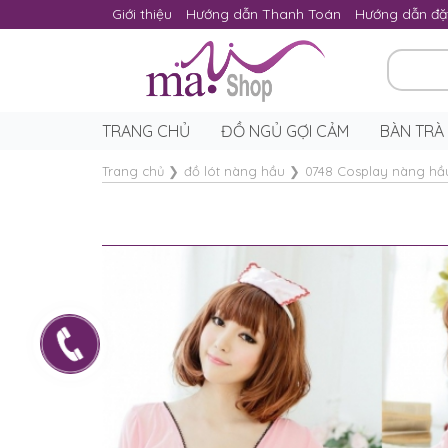
Giới thiệu
Hướng dẫn Thanh Toán
Hướng dẫn đặ
TRANG CHỦ
ĐỒ NGỦ GỢI CẢM
BÀN TRÀ
Trang chủ
❯
đồ lót nàng hầu
❯
0748 Cosplay nàng hầ