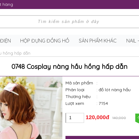
t hàng
 ĐIỆN
HỘP ĐỰNG ĐỒNG HỒ
SẢN PHẨM KHÁC
NAIL
u hồng hấp dẫn
0748 Cosplay nàng hầu hồng hấp dẫn
Mã sản phẩm
:
Phân loại
: đồ lót nàng hầu
Thương hiệu
:
Lượt xem
: 7154
120,000đ
-
140,000