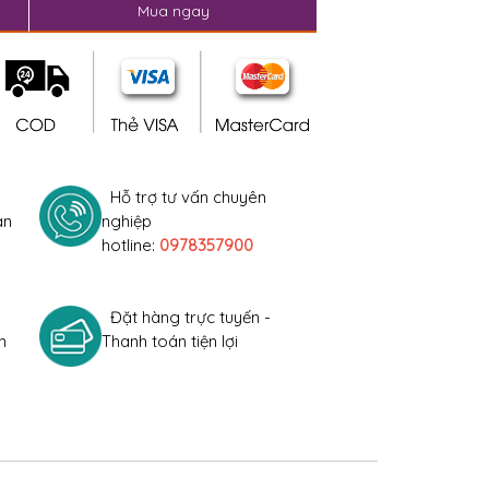
Mua ngay
Hỗ trợ tư vấn chuyên
àn
nghiệp
hotline:
0978357900
Đặt hàng trực tuyến -
h
Thanh toán tiện lợi