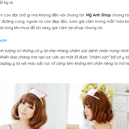
 kỳ ai.
hì còn đợi chờ gì mà không đến với chúng tôi.
Mỹ Anh Shop
chúng tô
ác đường cong, ngoài ra còn đẹp độc, luôn gợi cảm trong mắt "nửa k
i lòng khi mua đồ lót sexy gơi cảm tại shop chúng tôi.
phcm
nh tượng từ những cô y tá nhẹ nhàng chăm sóc bệnh nhân trong nhữ
ến bao chàng trai rạo rực ước ao một lầ được "chăm sóc" bở cô y tá
osplay y tá với màu sắc rực rỡ càng làm không khí chốn riêng tư trở 