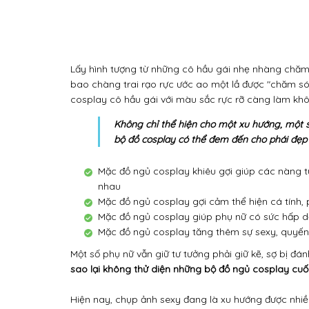
Lấy hình tượng từ những cô hầu gái nhẹ nhàng chă
bao chàng trai rạo rực ước ao một lầ được "chăm só
cosplay cô hầu gái với màu sắc rực rỡ càng làm khô
Không chỉ thể hiện cho một xu hướng, một 
bộ đồ cosplay có thể đem đến cho phái đẹp 
Mặc đồ ngủ cosplay khiêu gợi giúp các nàng tự
nhau
Mặc đồ ngủ cosplay gợi cảm thể hiện cá tính,
Mặc đồ ngủ cosplay giúp phụ nữ có sức hấp dẫn
Mặc đồ ngủ cosplay tăng thêm sự sexy, quyến 
Một số phụ nữ vẫn giữ tư tưởng phải giữ kẽ, sợ bị đ
sao lại không thử diện những bộ đồ ngủ cosplay cuố
Hiện nay, chụp ảnh sexy đang là xu hướng được nhi