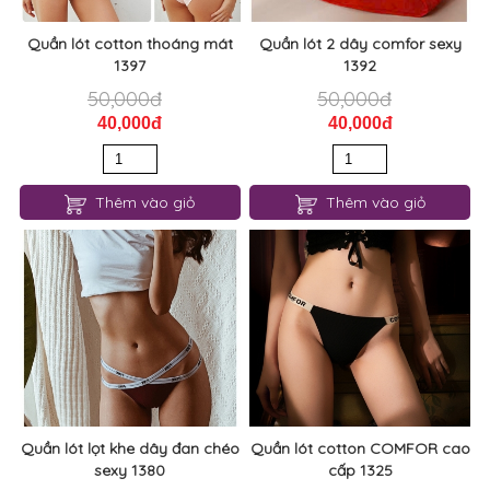
Quần lót cotton thoáng mát
Quần lót 2 dây comfor sexy
1397
1392
50,000đ
50,000đ
40,000đ
40,000đ
Thêm vào giỏ
Thêm vào giỏ
Quần lót lọt khe dây đan chéo
Quần lót cotton COMFOR cao
sexy 1380
cấp 1325