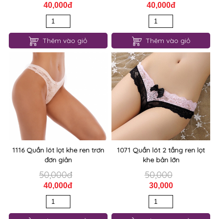
40,000đ
40,000đ
Thêm vào giỏ
Thêm vào giỏ
1116 Quần lót lọt khe ren trơn
1071 Quần lót 2 tầng ren lọt
đơn giản
khe bản lớn
50,000đ
50,000
40,000đ
30,000