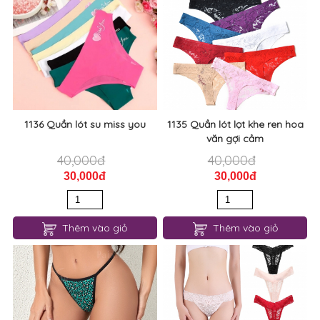
1136 Quần lót su miss you
1135 Quần lót lọt khe ren hoa
văn gợi cảm
40,000đ
40,000đ
30,000đ
30,000đ
Thêm vào giỏ
Thêm vào giỏ