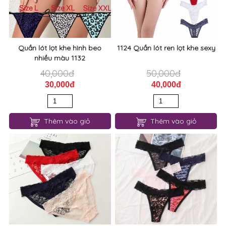
Quần lót lọt khe hình beo
1124 Quần lót ren lọt khe sexy
nhiều màu 1132
40,000đ
50,000đ
30,000đ
40,000đ
Thêm vào giỏ
Thêm vào giỏ