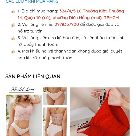
CÁC LƯU Ý KHI MUA HÀNG
1. Địa chỉ mua hàng:
324/4/5 Lý Thường Kiệt, Phường
14, Quận 10 (cũ), phường Diên Hồng (mới), TPHCM
2. Vui lòng liên hệ:
0978357900
để được giải đáp và
hỗ trợ tư vấn.
3. Vui lòng kiểm tra kỹ hóa đơn, số tiền thừa trước khi
rời quầy thanh toán.
4. Mọi khiếu nại về thanh toán không được giải quyết
sau khi rời quầy thanh toán.
SẢN PHẨM LIÊN QUAN