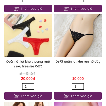
Thêm vào giỏ
Thêm vào giỏ
Quần lót lọt khe thoáng mát
0673 quần lọt khe ren hở đáy
sexy freesize 0676
30,000đ
20,000đ
10,000
Thêm vào giỏ
Thêm vào giỏ