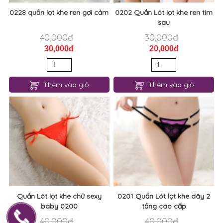
0228 quần lọt khe ren gợi cảm
0202 Quần Lót lọt khe ren tim
sau
40,000đ
30,000đ
30,000đ
20,000đ
Thêm vào giỏ
Thêm vào giỏ
Quần Lót lọt khe chữ sexy
0201 Quần Lót lọt khe dây 2
baby 0200
tầng cao cấp
40,000đ
40,000đ