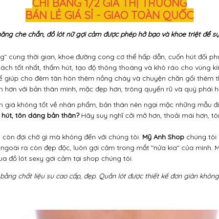
CHỈ BẰNG 1/2 GIÁ THỊ TRƯỜNG
BÁN LẺ GIÁ SỈ - GIAO TOÀN QUỐC
năng che chắn, đồ lót nữ gợi cảm được phép hở bạo và khoe triệt để sự
g” cùng thời gian, khoe đường cong cơ thể hấp dẫn, cuốn hút đối ph
ch tốt nhất, thấm hút, tạo độ thông thoáng và khô ráo cho vùng kín, 
ể giúp cho đêm tân hôn thêm nồng cháy và chuyện chăn gối thêm thú
n hơn với bản thân mình, mặc đẹp hơn, trông quyến rũ và quý phái hơ
ánh giá không tốt về nhân phẩm, bản thân nên ngại mặc những mẫu đồ 
 hút, tôn dáng bản thân?
Hãy suy nghĩ cởi mở hơn, thoải mái hơn, t
ì còn đợi chờ gì mà không đến với chúng tôi.
Mỹ Anh Shop
chúng tôi
, ngoài ra còn đẹp độc, luôn gợi cảm trong mắt "nửa kia" của mình.
a đồ lót sexy gơi cảm tại shop chúng tôi.
bằng chất liệu su cao cấp, đẹp. Quần lót được thiết kế đơn giản khôn