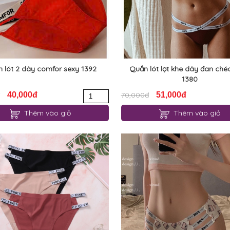
 lót 2 dây comfor sexy 1392
Quần lót lọt khe dây đan ché
1380
40,000đ
70,000đ
51,000đ
Thêm vào giỏ
Thêm vào giỏ