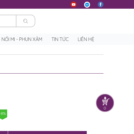
 - NỐI MI - PHUN XĂM
TIN TỨC
LIÊN HỆ
0
-8%