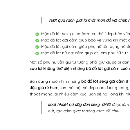
Vượt qua ranh giới là một món đồ với chức 
Mặc đồ lót sexy giúp form cơ thể “đẹp bền vữn
Mặc đồ lót gợi cảm giúp bảo vệ vùng kín một cá
Mặc đồ lót gợi cảm giúp phụ nữ tận dụng nó đ
Mặc đồ lót nữ gợi cảm giúp chị em phụ nữ tự ti
Một số phụ nữ vẫn giữ tư tưởng phải giữ kẽ, sợ bị đ
sao lại không thử diện những bộ đồ lót gợi cảm cuốn
Bạn đang muốn tìm những
bộ đồ lót sexy gợi cảm
th
độc giá rẻ hcm
, làm nổi bật vẻ đẹp các đường cong
thoát mang lại nhiều cảm xúc. Bạn sẽ hài lòng khi mu
sọot hkoét hở dây đan sexy 0792
được làm 
hút, tạo cảm giác thoáng mát, dễ chịu.