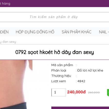
t hàng
 ĐIỆN
HỘP ĐỰNG ĐỒNG HỒ
SẢN PHẨM KHÁC
NAIL
y đan sexy
0792 sọot hkoét hở dây đan sexy
Mã sản phẩm
:
Phân loại
: Đồ lót nữ lọt khe
Thương hiệu
:
Lượt xem
: 4842
240,000đ
260,000