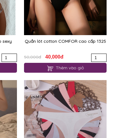
o sexy
Quần lót cotton COMFOR cao cấp 1325
50,000đ
40,000đ
Thêm vào giỏ