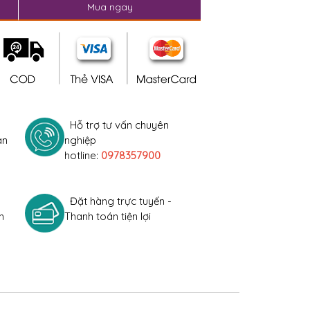
Mua ngay
Hỗ trợ tư vấn chuyên
àn
nghiệp
hotline:
0978357900
Đặt hàng trực tuyến -
h
Thanh toán tiện lợi