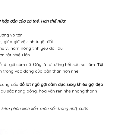
 hấp dẫn của cơ thể. Hơn thế nữa:
ương vô tận.
giúp giữ vệ sinh tuyệt đối.
 vị, hâm nóng tình yêu dài lâu.
n rất nhiều lần.
lót gợi cảm nữ. Đây là tư tương hết sức sai lầm.
Tại
ôn trọng vóc dáng của bản thân hơn nhé!
 cung cấp
đồ lót ngủ gợi cảm dục sexy khiêu gợi đẹp
 Màu sắc nóng bỏng, hoa văn ren nhẹ nhàng,thanh
g kém phần xinh xắn, màu sắc trang nhã, cuốn