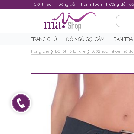
Giới thiệu
Hướng dẫn Thanh Toán
Hướng dẫn đặ
TRANG CHỦ
ĐỒ NGỦ GỢI CẢM
BÀN TRÀ
Trang chủ
❯
Đồ lót nữ lọt khe
❯
0792 sọot hkoét hở dâ