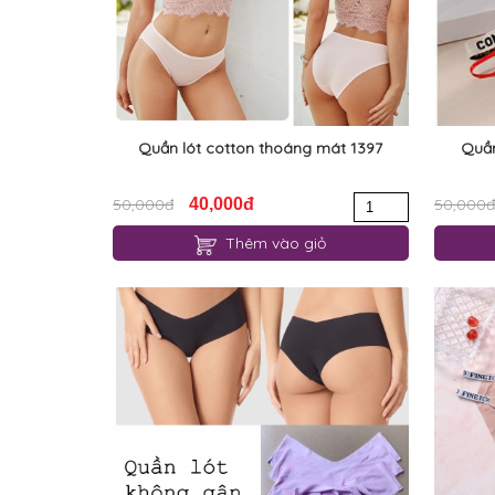
Quần lót cotton thoáng mát 1397
Quần
50,000đ
40,000đ
50,000đ
Thêm vào giỏ