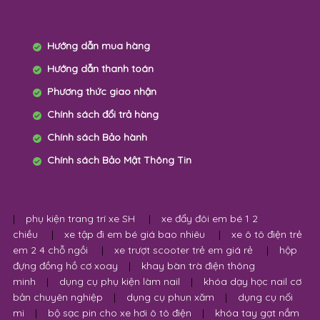
Hướng dẫn mua hàng
Hướng dẫn thanh toán
Phương thức giao nhận
Chính sách đổi trả hàng
Chính sách Bảo hành
Chính sách Bảo Mật Thông Tin
|
phụ kiện trang trí xe SH
|
xe đẩy đôi em bé 1 2
chiều
|
xe tập đi em bé giá bao nhiêu
|
xe ô tô điện trẻ
em 2 4 chỗ ngồi
|
xe trượt scooter trẻ em giá rẻ
|
hộp
đựng đồng hồ cơ xoay
|
khay bàn trà điện thông
minh
|
dụng cụ phụ kiện làm nail
|
khóa dạy học nail cơ
bản chuyên nghiệp
|
dụng cụ phun xăm
|
dụng cụ nối
mi
|
bộ sạc pin cho xe hơi ô tô điện
|
khóa tay gạt nắm