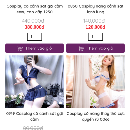
Cosplay cô cảnh sát gợi cảm
0830 Cosplay nàng cảnh sát
sexy cao cấp 1230
lạnh lùng
440,000đ
140,000đ
380,000đ
120,000đ
Thêm vào giỏ
Thêm vào giỏ
0749 Cosplay cô cảnh sát gợi
Cosplay cô nàng thủy thủ cực
cảm
quyến rũ 0066
80,000đ