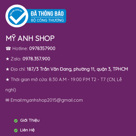
MỸ ANH SHOP
☎ Hotline:
0978357900
★ Zalo:
0978.357.900
★ Địa chỉ:
187/3 Trần Văn Đang, phường 11, quận 3, TPHCM
★ Thời gian mở cửa: 8:30 A.M - 19:00 P.M T2 - T7 (CN, Lễ
nghỉ)
✉ Email:myanhshop2015@gmail.com
Giới Thiệu
Liên Hệ