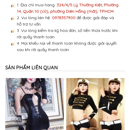
1. Địa chỉ mua hàng:
324/4/5 Lý Thường Kiệt, Phường
14, Quận 10 (cũ), phường Diên Hồng (mới), TPHCM
2. Vui lòng liên hệ:
0978357900
để được giải đáp và
hỗ trợ tư vấn.
3. Vui lòng kiểm tra kỹ hóa đơn, số tiền thừa trước khi
rời quầy thanh toán.
4. Mọi khiếu nại về thanh toán không được giải quyết
sau khi rời quầy thanh toán.
SẢN PHẨM LIÊN QUAN