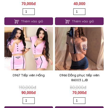
70,000đ
40,000
Thêm vào giỏ
Thêm vào giỏ
0967 Tiếp viên Hồng
0966 Đồng phục tiếp viên
86003 LJB
110,000đ
80,000đ
90,000đ
70,000đ