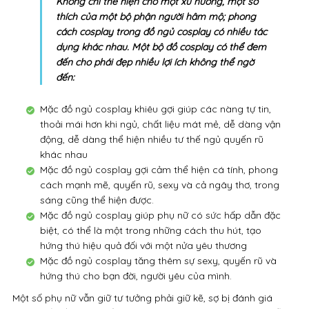
Không chỉ thể hiện cho một xu hướng, một sở
thích của một bộ phận người hâm mộ; phong
cách cosplay trong đồ ngủ cosplay có nhiều tác
dụng khác nhau. Một bộ đồ cosplay có thể đem
đến cho phái đẹp nhiều lợi ích không thể ngờ
đến:
Mặc đồ ngủ cosplay khiêu gợi giúp các nàng tự tin,
thoải mái hơn khi ngủ, chất liệu mát mẻ, dễ dàng vận
động, dễ dàng thể hiện nhiều tư thế ngủ quyến rũ
khác nhau
Mặc đồ ngủ cosplay gợi cảm thể hiện cá tính, phong
cách mạnh mẽ, quyến rũ, sexy và cả ngây thơ, trong
sáng cũng thể hiện được.
Mặc đồ ngủ cosplay giúp phụ nữ có sức hấp dẫn đặc
biệt, có thể là một trong những cách thu hút, tạo
hứng thú hiệu quả đối với một nửa yêu thương
Mặc đồ ngủ cosplay tăng thêm sự sexy, quyến rũ và
hứng thú cho bạn đời, người yêu của mình.
Một số phụ nữ vẫn giữ tư tưởng phải giữ kẽ, sợ bị đánh giá