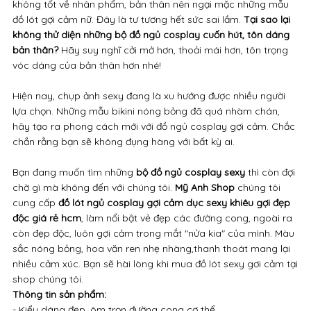
không tốt về nhân phẩm, bản thân nên ngại mặc những mẫu
đồ lót gợi cảm nữ. Đây là tư tương hết sức sai lầm.
Tại sao lại
không thử diện những bộ đồ ngủ cosplay cuốn hút, tôn dáng
bản thân?
Hãy suy nghĩ cởi mở hơn, thoải mái hơn, tôn trọng
vóc dáng của bản thân hơn nhé!
Hiện nay, chụp ảnh sexy đang là xu hướng được nhiều người
lựa chọn. Những mẫu bikini nóng bỏng đã quá nhàm chán,
hãy tạo ra phong cách mới với đồ ngủ cosplay gợi cảm. Chắc
chắn rằng bạn sẽ không đụng hàng với bất kỳ ai.
Bạn đang muốn tìm những
bộ đồ ngủ cosplay sexy
thì còn đợi
chờ gì mà không đến với chúng tôi.
Mỹ Anh Shop
chúng tôi
cung cấp
đồ lót ngủ cosplay gợi cảm dục sexy khiêu gợi đẹp
độc giá rẻ hcm
, làm nổi bật vẻ đẹp các đường cong, ngoài ra
còn đẹp độc, luôn gợi cảm trong mắt "nửa kia" của mình. Màu
sắc nóng bỏng, hoa văn ren nhẹ nhàng,thanh thoát mang lại
nhiều cảm xúc. Bạn sẽ hài lòng khi mua đồ lót sexy gơi cảm tại
shop chúng tôi.
Thông tin sản phẩm:
- Kiểu dáng đẹp, ôm trọn đường cong cơ thể