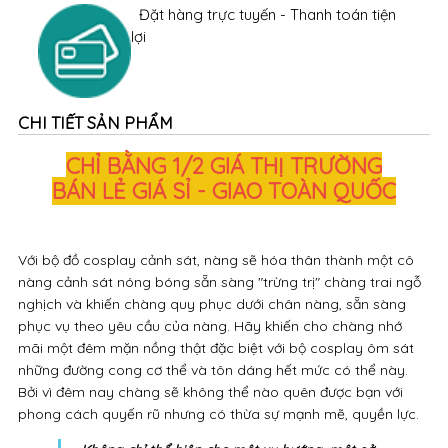
Đặt hàng trực tuyến - Thanh toán tiện
lợi
CHI TIẾT SẢN PHẨM
CHỈ BẰNG 1/2 GIÁ THỊ TRƯỜNG
BÁN LẺ GIÁ SỈ - GIAO TOÀN QUỐC
Với bộ đồ cosplay cảnh sát, nàng sẽ hóa thân thành một cô
nàng cảnh sát nóng bóng sẵn sàng "trừng trị" chàng trai ngỗ
nghịch và khiến chàng quy phục dưới chân nàng, sẵn sàng
phục vụ theo yêu cầu của nàng. Hãy khiến cho chàng nhớ
mãi một đêm mặn nồng thật đặc biệt với bộ cosplay ôm sát
những đường cong cơ thể và tôn dáng hết mức có thể này.
Bởi vì đêm nay chàng sẽ không thể nào quên được bạn với
phong cách quyến rũ nhưng có thừa sự mạnh mẽ, quyền lực.