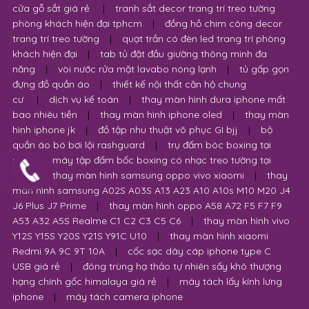
cửa gỗ sắt giá rẻ
|
tranh sắt decor trang trí treo tường
phòng khách hiện đại tphcm
|
đồng hồ chim công decor
trang trí treo tường
|
quạt trần có đèn led trang trí phòng
khách hiện đại
|
tab tủ đặt đầu giường thông minh đa
năng
|
vòi nước rửa mặt lavabo nóng lạnh
|
tủ gấp gọn
đựng đồ quần áo
|
thiết kế nội thất căn hộ chung
cư
|
dịch vụ kế toán
|
thay màn hình dura iphone mất
bao nhiêu tiền
|
thay màn hình iphone oled
|
thay màn
hình iphone jk
|
đồ tập nhu thuật võ phục GI bjj
|
bộ
quần áo bó bơi lội rashguard
|
trụ đấm bóc boxing tại
nhà
|
máy tập đấm bốc boxing có nhạc treo tường tại
nhà
|
thay màn hình samsung oppo vivo xiaomi
|
thay
màn hình samsung A02S A03S A13 A23 A10 A10s M10 M20 J4
J6 Plus J7 Prime
|
thay màn hình oppo A58 A72 F5 F7 F9
A53 A32 A5S Realme C1 C2 C3 C5 C6
|
thay màn hình vivo
Y12S Y15S Y20S Y21S Y91C U10
|
thay màn hình xiaomi
Redmi 9A 9C 9T 10A
|
cốc sạc dây cáp iphone type C
USB giá rẻ
|
đông trùng hạ thảo tự nhiên sấy khô thượng
hạng chính gốc himalaya giá rẻ
|
máy tách lấy kính lưng
iphone
|
máy tách camera iphone