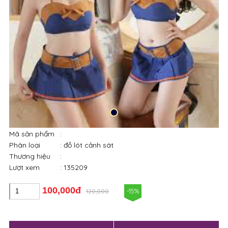
Mã sản phẩm
:
Phân loại
: đồ lót cảnh sát
Thương hiệu
:
Lượt xem
: 135209
100,000đ
-15%
120,000