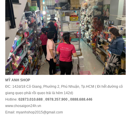
MỸ ANH SHOP
ĐC: 142d/18 Cô Giang, Phường 2, Phú Nhuận, Tp.HCM ( Đi hết đường cô
giang quẹo phải rồi quẹo trái là hẻm 142d)
Hotline:
02873.010.688
,
0978.357.900 , 0888.688.446
www.chosaigon24h.vn
Email: myanhshop2015@gmail.com