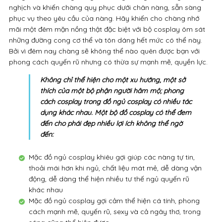
thích của một bộ phận người hâm mộ; phong
cách cosplay trong đồ ngủ cosplay có nhiều tác
dụng khác nhau. Một bộ đồ cosplay có thể đem
đến cho phái đẹp nhiều lợi ích không thể ngờ
đến:
Mặc đồ ngủ cosplay khiêu gợi giúp các nàng tự tin,
thoải mái hơn khi ngủ, chất liệu mát mẻ, dễ dàng vận
động, dễ dàng thể hiện nhiều tư thế ngủ quyến rũ
khác nhau
Mặc đồ ngủ cosplay gợi cảm thể hiện cá tính, phong
cách mạnh mẽ, quyến rũ, sexy và cả ngây thơ, trong
sáng cũng thể hiện được.
Mặc đồ ngủ cosplay giúp phụ nữ có sức hấp dẫn đặc
biệt, có thể là một trong những cách thu hút, tạo
hứng thú hiệu quả đối với một nửa yêu thương
Mặc đồ ngủ cosplay tăng thêm sự sexy, quyến rũ và
hứng thú cho bạn đời, người yêu của mình.
Một số phụ nữ vẫn giữ tư tưởng phải giữ kẽ, sợ bị đánh giá
không tốt về nhân phẩm, bản thân nên ngại mặc những mẫu