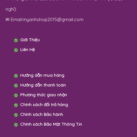
Hướng dẫn mua hàng
Hướng dẫn thanh toán
Phương thức giao nhận
Chính sách đổi trả hàng
Chính sách Bảo hành
Chính sách Bảo Mật Thông Tin
|
phụ kiện trang trí xe SH
|
xe đẩy đôi em bé 1 2
chiều
|
xe tập đi em bé giá bao nhiêu
|
xe ô tô điện trẻ
em 2 4 chỗ ngồi
|
xe trượt scooter trẻ em giá rẻ
|
hộp
đựng đồng hồ cơ xoay
|
khay bàn trà điện thông
minh
|
dụng cụ phụ kiện làm nail
|
khóa dạy học nail cơ
bản chuyên nghiệp
|
dụng cụ phun xăm
|
dụng cụ nối
mi
|
bộ sạc pin cho xe hơi ô tô điện
|
khóa tay gạt nắm