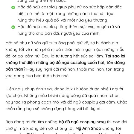
đồ lót gợi cảm nữ. Đây là tư tương hết sức sai lầm.
Tại sao lại
không thử diện những bộ đồ ngủ cosplay cuốn hút, tôn dáng
bản thân?
Hãy suy nghĩ cởi mở hơn, thoải mái hơn, tôn trọng
vóc dáng của bản thân hơn nhé!
Hiện nay, chụp ảnh sexy đang là xu hướng được nhiều người
lựa chọn. Những mẫu bikini nóng bỏng đã quá nhàm chán,
hãy tạo ra phong cách mới với đồ ngủ cosplay gợi cảm. Chắc
chắn rằng bạn sẽ không đụng hàng với bất kỳ ai.
Bạn đang muốn tìm những
bộ đồ ngủ cosplay sexy
thì còn đợi
chờ gì mà không đến với chúng tôi.
Mỹ Anh Shop
chúng tôi
cung cấp
đồ lót ngủ cosplay gợi cảm dục sexy khiêu gợi đẹp
độc giá rẻ hcm
, làm nổi bật vẻ đẹp các đường cong, ngoài ra
còn đẹp độc, luôn gợi cảm trong mắt "nửa kia" của mình. Màu
sắc nóng bỏng, hoa văn ren nhẹ nhàng,thanh thoát mang lại
nhiều cảm xúc. Bạn sẽ hài lòng khi mua đồ lót sexy gơi cảm tại
shop chúng tôi.
Thông tin sản phẩm:
- Kiểu dáng đẹp, ôm trọn đường cong cơ thể
- Màu sắc đa dạng, cuốn hút người đối diện