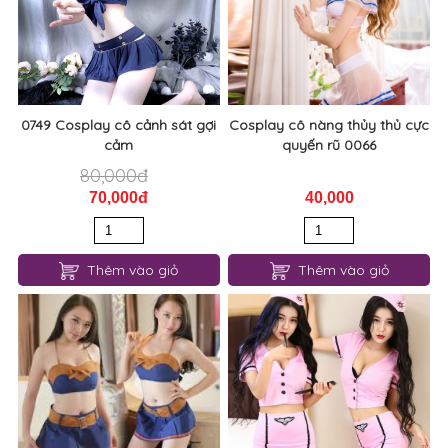
70,000đ
40,000
Thêm vào giỏ
Thêm vào giỏ
0987 trang phục vũ công gợi
0967 Tiếp viên Hồng
cảm
120,000đ
110,000đ
100,000đ
90,000đ