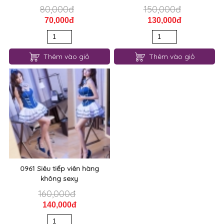
0961 Siêu tiếp viên hàng
không sexy
160,000đ
140,000đ
Thêm vào giỏ
TIN TỨC NỔI BẬT