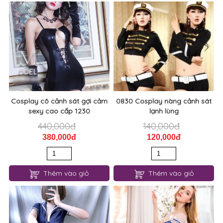
Cosplay cô cảnh sát gợi cảm
0830 Cosplay nàng cảnh sát
sexy cao cấp 1230
lạnh lùng
440,000đ
140,000đ
380,000đ
120,000đ
Thêm vào giỏ
Thêm vào giỏ
0749 Cosplay cô cảnh sát gợi
Cosplay cô nàng thủy thủ cực
cảm
quyến rũ 0066
80,000đ