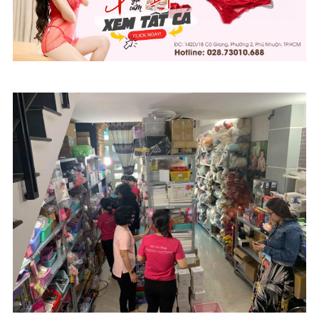
MỸ ANH SHOP
ĐC: 142d/18 Cô Giang, Phường 2, Phú Nhuận, Tp.HCM ( Đi hết