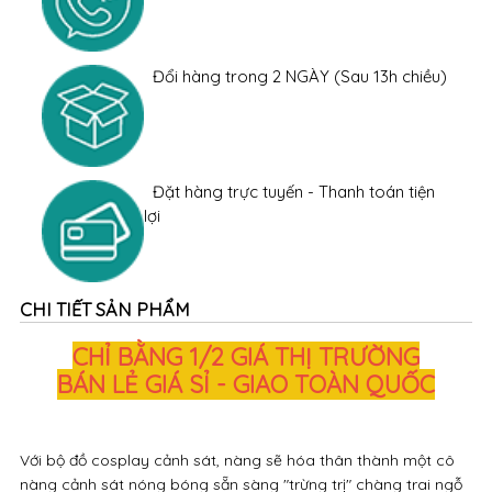
lợi
CHI TIẾT SẢN PHẨM
CHỈ BẰNG 1/2 GIÁ THỊ TRƯỜNG
BÁN LẺ GIÁ SỈ - GIAO TOÀN QUỐC
Với bộ đồ cosplay cảnh sát, nàng sẽ hóa thân thành một cô
nàng cảnh sát nóng bóng sẵn sàng "trừng trị" chàng trai ngỗ
nghịch và khiến chàng quy phục dưới chân nàng, sẵn sàng
phục vụ theo yêu cầu của nàng. Hãy khiến cho chàng nhớ
mãi một đêm mặn nồng thật đặc biệt với bộ cosplay ôm sát
những đường cong cơ thể và tôn dáng hết mức có thể này.
Bởi vì đêm nay chàng sẽ không thể nào quên được bạn với
phong cách quyến rũ nhưng có thừa sự mạnh mẽ, quyền lực.
Không chỉ thể hiện cho một xu hướng, một sở