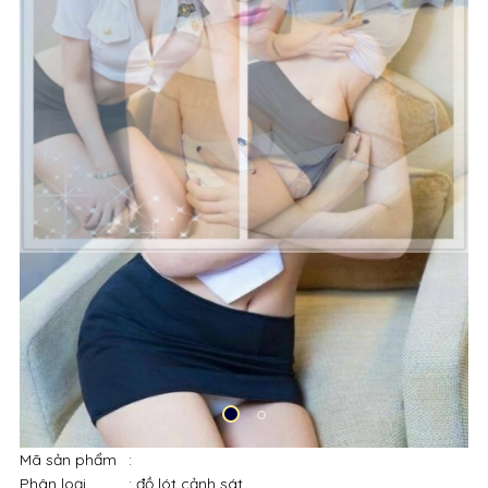
Mã sản phẩm
:
Phân loại
: đồ lót cảnh sát
Thương hiệu
:
Lượt xem
: 11741
100,000đ
-15%
120,000
Thêm vào giỏ hàng
Mua ngay