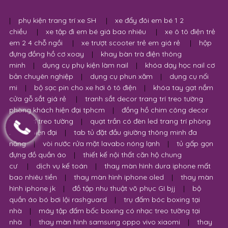
cửa gỗ sắt giá rẻ
|
tranh sắt decor trang trí treo tường
phòng khách hiện đại tphcm
|
đồng hồ chim công decor
trang trí treo tường
|
quạt trần có đèn led trang trí phòng
khách hiện đại
|
tab tủ đặt đầu giường thông minh đa
năng
|
vòi nước rửa mặt lavabo nóng lạnh
|
tủ gấp gọn
đựng đồ quần áo
|
thiết kế nội thất căn hộ chung
cư
|
dịch vụ kế toán
|
thay màn hình dura iphone mất
bao nhiêu tiền
|
thay màn hình iphone oled
|
thay màn
hình iphone jk
|
đồ tập nhu thuật võ phục GI bjj
|
bộ
quần áo bó bơi lội rashguard
|
trụ đấm bóc boxing tại
nhà
|
máy tập đấm bốc boxing có nhạc treo tường tại
nhà
|
thay màn hình samsung oppo vivo xiaomi
|
thay
màn hình samsung A02S A03S A13 A23 A10 A10s M10 M20 J4
J6 Plus J7 Prime
|
thay màn hình oppo A58 A72 F5 F7 F9
A53 A32 A5S Realme C1 C2 C3 C5 C6
|
thay màn hình vivo
Y12S Y15S Y20S Y21S Y91C U10
|
thay màn hình xiaomi
Redmi 9A 9C 9T 10A
|
cốc sạc dây cáp iphone type C
USB giá rẻ
|
đông trùng hạ thảo tự nhiên sấy khô thượng
hạng chính gốc himalaya giá rẻ
|
máy tách lấy kính lưng
iphone
|
máy tách camera iphone