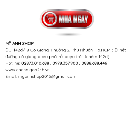
đường cô giang quẹo phải rồi quẹo trái là hẻm 142d)
Hotline:
02873.010.688
,
0978.357.900 , 0888.688.446
www.chosaigon24h.vn
Email: myanhshop2015@gmail.com
CÁC LƯU Ý KHI MUA HÀNG