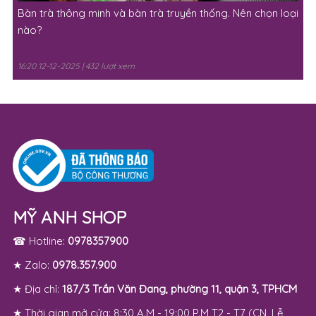
MỸ ANH SHOP
☎ Hotline:
0978357900
★ Zalo:
0978.357.900
★ Địa chỉ:
187/3 Trần Văn Đang, phường 11, quận 3, TPHCM
★ Thời gian mở cửa: 8:30 A.M - 19:00 P.M T2 - T7 (CN, Lễ
nghỉ)
✉ Email:myanhshop2015@gmail.com
Giới Thiệu
Liên Hệ