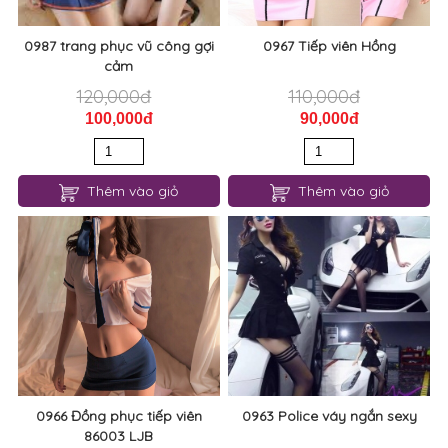
Thêm vào giỏ
Thêm vào giỏ
0966 Đồng phục tiếp viên
0963 Police váy ngắn sexy
86003 LJB
80,000đ
150,000đ
70,000đ
130,000đ
Thêm vào giỏ
Thêm vào giỏ