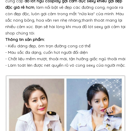
- Chất liệu mềm mượt, thoải mái, tận hưởng giấc ngủ thoải mái
- Làm toát lên được nét quyến rũ vô cùng sexy của người mặc.