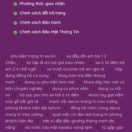
Phương thức giao nhận
Chính sách đổi trả hàng
Chính sách Bảo hành
Chính sách Bảo Mật Thông Tin
|
phụ kiện trang trí xe SH
|
xe đẩy đôi em bé 1 2
chiều
|
xe tập đi em bé giá bao nhiêu
|
xe ô tô điện trẻ
em 2 4 chỗ ngồi
|
xe trượt scooter trẻ em giá rẻ
|
hộp
đựng đồng hồ cơ xoay
|
khay bàn trà điện thông
minh
|
dụng cụ phụ kiện làm nail
|
khóa dạy học nail cơ
bản chuyên nghiệp
|
dụng cụ phun xăm
|
dụng cụ nối
mi
|
bộ sạc pin cho xe hơi ô tô điện
|
khóa tay gạt nắm
cửa gỗ sắt giá rẻ
|
tranh sắt decor trang trí treo tường
phòng khách hiện đại tphcm
|
đồng hồ chim công decor
trang trí treo tường
|
quạt trần có đèn led trang trí phòng
khách hiện đại
|
tab tủ đặt đầu giường thông minh đa
năng
|
vòi nước rửa mặt lavabo nóng lạnh
|
tủ gấp gọn