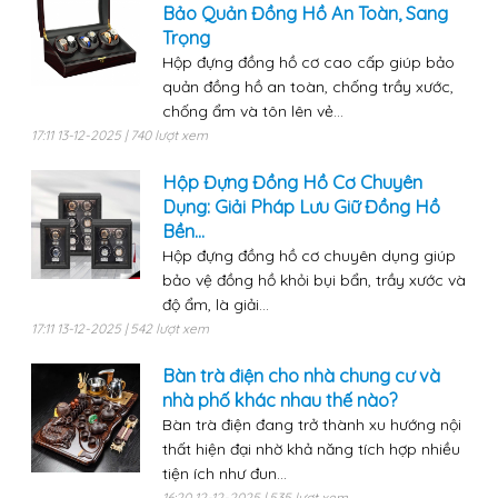
Bảo Quản Đồng Hồ An Toàn, Sang
Trọng
Hộp đựng đồng hồ cơ cao cấp giúp bảo
quản đồng hồ an toàn, chống trầy xước,
chống ẩm và tôn lên vẻ...
17:11 13-12-2025 | 740 lượt xem
Hộp Đựng Đồng Hồ Cơ Chuyên
Dụng: Giải Pháp Lưu Giữ Đồng Hồ
Bền...
Hộp đựng đồng hồ cơ chuyên dụng giúp
bảo vệ đồng hồ khỏi bụi bẩn, trầy xước và
độ ẩm, là giải...
17:11 13-12-2025 | 542 lượt xem
Bàn trà điện cho nhà chung cư và
nhà phố khác nhau thế nào?
Bàn trà điện đang trở thành xu hướng nội
thất hiện đại nhờ khả năng tích hợp nhiều
tiện ích như đun...
16:20 12-12-2025 | 535 lượt xem