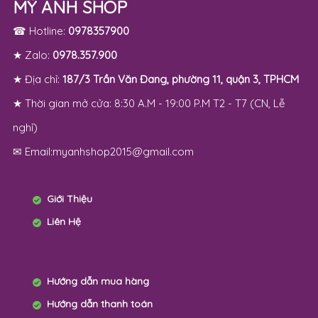
MỸ ANH SHOP
☎ Hotline:
0978357900
★ Zalo:
0978.357.900
★ Địa chỉ:
187/3 Trần Văn Đang, phường 11, quận 3, TPHCM
★ Thời gian mở cửa: 8:30 A.M - 19:00 P.M T2 - T7 (CN, Lễ
nghỉ)
✉ Email:myanhshop2015@gmail.com
Giới Thiệu
Liên Hệ
Hướng dẫn mua hàng
Hướng dẫn thanh toán