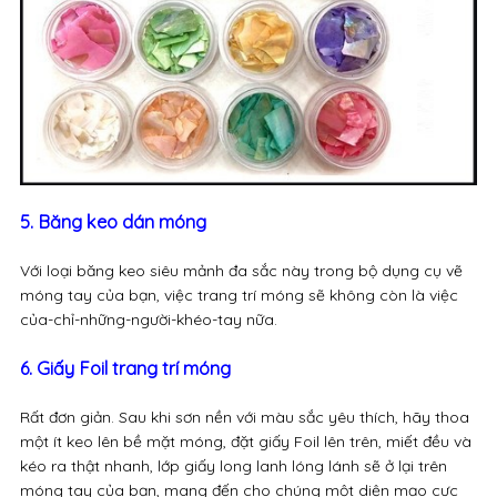
5. Băng keo dán móng
Với loại băng keo siêu mảnh đa sắc này trong bộ dụng cụ vẽ
móng tay của bạn, việc trang trí móng sẽ không còn là việc
của-chỉ-những-người-khéo-tay nữa.
6. Giấy Foil trang trí móng
Rất đơn giản. Sau khi sơn nền với màu sắc yêu thích, hãy thoa
một ít keo lên bề mặt móng, đặt giấy Foil lên trên, miết đều và
kéo ra thật nhanh, lớp giấy long lanh lóng lánh sẽ ở lại trên
móng tay của bạn, mang đến cho chúng một diện mạo cực