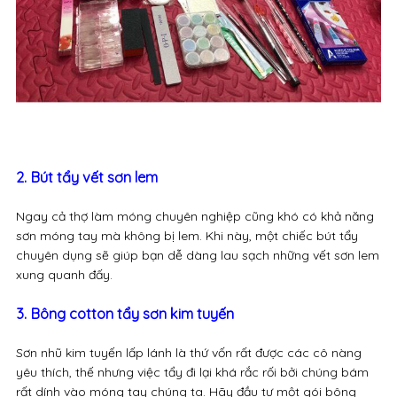
2. Bút tẩy vết sơn lem
Ngay cả thợ làm móng chuyên nghiệp cũng khó có khả năng
sơn móng tay mà không bị lem. Khi này, một chiếc bút tẩy
chuyên dụng sẽ giúp bạn dễ dàng lau sạch những vết sơn lem
xung quanh đấy.
3. Bông cotton tẩy sơn kim tuyến
Sơn nhũ kim tuyến lấp lánh là thứ vốn rất được các cô nàng
yêu thích, thế nhưng việc tẩy đi lại khá rắc rối bởi chúng bám
rất dính vào móng tay chúng ta. Hãy đầu tư một gói bông