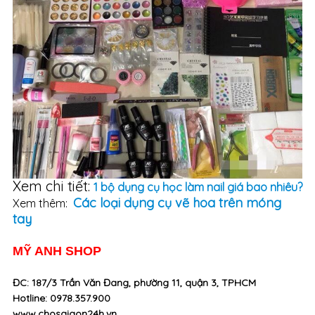
Xem chi tiết:
1 bộ dụng cụ học làm nail giá bao nhiêu?
Các loại dụng cụ vẽ hoa trên móng
Xem thêm:
tay
MỸ ANH SHOP
ĐC: 187/3 Trần Văn Đang, phường 11, quận 3, TPHCM
Hotline: 0978.357.900
www.chosaigon24h.vn