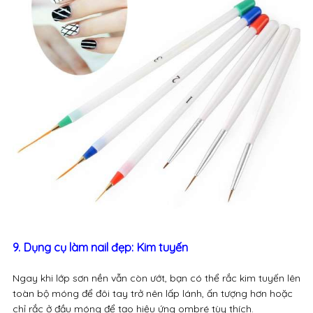
9. Dụng cụ làm nail đẹp: Kim tuyến
Ngay khi lớp sơn nền vẫn còn ướt, bạn có thể rắc kim tuyến lên
toàn bộ móng để đôi tay trở nên lấp lánh, ấn tượng hơn hoặc
chỉ rắc ở đầu móng để tạo hiệu ứng ombré tùy thích.