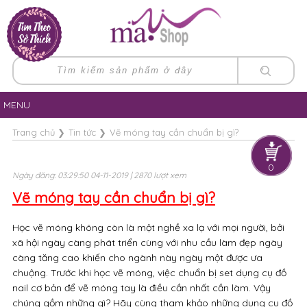
MENU
Trang chủ
❯
Tin tức
❯
Vẽ móng tay cần chuẩn bị gì?
0
Ngày đăng: 03:29:50 04-11-2019 | 2870 lượt xem
Vẽ móng tay cần chuẩn bị gì?
Học vẽ móng không còn là một nghề xa lạ với mọi người, bởi
xã hội ngày càng phát triển cùng với nhu cầu làm đẹp ngày
càng tăng cao khiến cho ngành này ngày một được ưa
chuộng. Trước khi học vẽ móng, việc chuẩn bị set dụng cụ đồ
nail cơ bản để vẽ móng tay là điều cần nhất cần làm. Vậy
chúng gồm những gì? Hãy cùng tham khảo những dụng cụ đồ