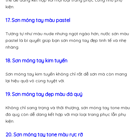
thể dễ dàng kết hợp với mọi loại trang phục cũng như phụ
kiện.
17. Sơn móng tay màu pastel
Tương tự như màu nude nhưng ngọt ngào hơn, nước sơn màu
pastel là bí quyết giúp bạn sơn móng tay đẹp tinh tế và nhẹ
nhàng.
18. Sơn móng tay kim tuyến
Sơn móng tay kim tuyến không chỉ rất dễ sơn mà còn mang
lại hiệu quả vô cùng tuyệt vời.
19. Sơn móng tay đẹp màu đá quý
Không chỉ sang trọng và thời thượng, sơn móng tay tone màu
đá quý còn dễ dàng kết hợp với mọi loại trang phục lẫn phụ
kiện.
20. Sơn móng tay tone màu rực rỡ