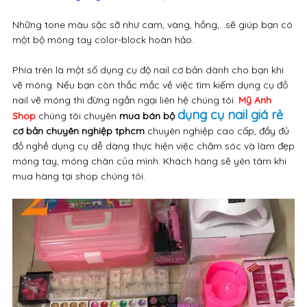
Những tone màu sặc sỡ như cam, vàng, hồng,…sẽ giúp bạn có
một bộ móng tay color-block hoàn hảo.
Phía trên là một số dụng cụ độ nail cơ bản dành cho bạn khi
vẽ móng. Nếu bạn còn thắc mắc về việc tìm kiếm dụng cụ đồ
nail vẽ móng thì đừng ngần ngại liên hệ chúng tôi.
Mỹ Anh
dụng cụ nail giá rẻ
Shop
chúng tôi chuyên
mua bán bộ
cơ bản chuyên nghiệp tphcm
chuyên nghiệp cao cấp, đầy đủ
đồ nghề dụng cụ dễ dàng thực hiện việc chăm sóc và làm đẹp
móng tay, móng chân của mình. Khách hàng sẽ yên tâm khi
mua hàng tại shop chúng tôi.