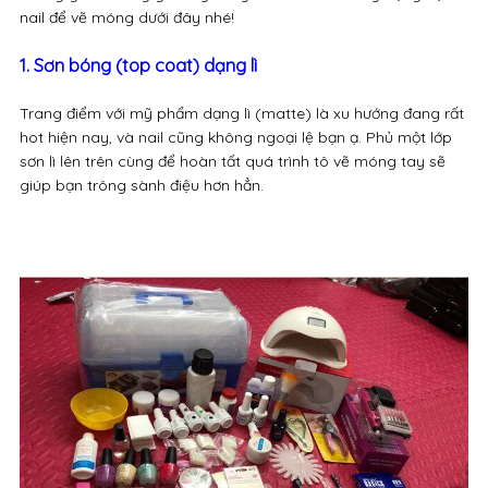
nail để vẽ móng dưới đây nhé!
1. Sơn bóng (top coat) dạng lì
Trang điểm với mỹ phẩm dạng lì (matte) là xu hướng đang rất
hot hiện nay, và nail cũng không ngoại lệ bạn ạ. Phủ một lớp
sơn lì lên trên cùng để hoàn tất quá trình tô vẽ móng tay sẽ
giúp bạn trông sành điệu hơn hẳn.