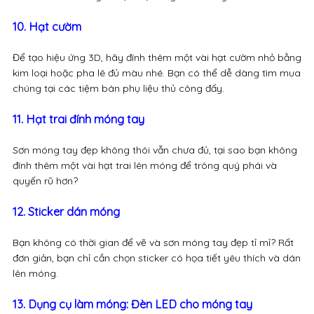
10. Hạt cườm
Để tạo hiệu ứng 3D, hãy đính thêm một vài hạt cườm nhỏ bằng
kim loại hoặc pha lê đủ màu nhé. Bạn có thể dễ dàng tìm mua
chúng tại các tiệm bán phụ liệu thủ công đấy.
11. Hạt trai đính móng tay
Sơn móng tay đẹp không thôi vẫn chưa đủ, tại sao bạn không
đính thêm một vài hạt trai lên móng để trông quý phái và
quyến rũ hơn?
12. Sticker dán móng
Bạn không có thời gian để vẽ và sơn móng tay đẹp tỉ mỉ? Rất
đơn giản, bạn chỉ cần chọn sticker có họa tiết yêu thích và dán
lên móng.
13. Dụng cụ làm móng: Đèn LED cho móng tay