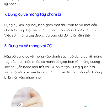
kỳ “cool”.
7. Dụng cụ vẽ móng tay chấm bi
Dụng cụ kim loại này bao gồm một đầu tròn to và một đầu
nhỏ hơn, giúp bạn vẽ những chấm tròn với kích cỡ khác nhau.
Việc sơn móng tay đẹp chưa bao giờ đơn giản đến thế.
8. Dụng cụ vẽ móng với CỌ
Hãy bổ sung cọ vẽ móng vào danh sách bộ dụng cụ vẽ móng
tay của bạn! Một chiếc cọ mảnh sẽ giúp bạn vẽ những đường
sọc nhuyễn hoặc họa tiết cầu kì, phức tạp. Đừng quên rửa
sạch cọ với acetone trong quá trình vẽ để các màu sắc không
bị lẫn lộn vào nhau nhé.