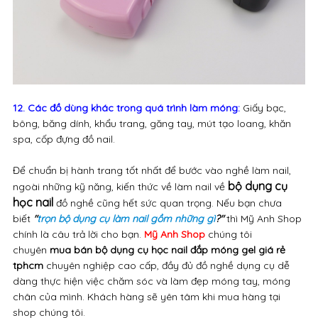
12. Các đồ dùng khác trong quá trình làm móng:
Giấy bạc,
bông, băng dính, khẩu trang, găng tay, mút tạo loang, khăn
spa, cốp đựng đồ nail.
Để chuẩn bị hành trang tốt nhất để bước vào nghề làm nail,
bộ dụng cụ
ngoài những kỹ năng, kiến thức về làm nail về
học nail
đồ nghề cũng hết sức quan trọng. Nếu bạn chưa
biết
"
trọn bộ dụng cụ làm nail gồm những gì
?"
thì Mỹ Anh Shop
chính là câu trả lời cho bạn.
Mỹ Anh Shop
chúng tôi
chuyên
mua bán bộ dụng cụ học nail đắp móng gel giá rẻ
tphcm
chuyên nghiệp cao cấp, đầy đủ đồ nghề dụng cụ dễ
dàng thực hiện việc chăm sóc và làm đẹp móng tay, móng
chân của mình. Khách hàng sẽ yên tâm khi mua hàng tại
shop chúng tôi.