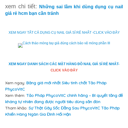
xem chi tiết:
Những sai lầm khi dùng dụng cụ nail
giá rẻ hcm bạn cần tránh
XEM NGAY TẤT CẢ DỤNG CỤ NAIL GIÁ SỈ RẺ NHẤT -CLICK VÀO ĐÂY
XEM NGAY DANH SÁCH CÁC MẶT HÀNG ĐỒ NAIL GIÁ SỈ RẺ NHẤT-
CLICK VÀO ĐÂY
Xem ngay:
Bảng giá mới nhất Siêu tinh chất Tảo Pháp
PhycoVitC
Xem thêm:
Tảo Pháp PhycoVitC chính hãng – Bí quyết tăng đề
kháng tự nhiên đang được người tiêu dùng săn đón
Tham khảo:
Sự Thật Gây Sốc Đằng Sau PhycoVitC Tảo Pháp
Khiến Hàng Ngàn Gia Đình Hối Hận