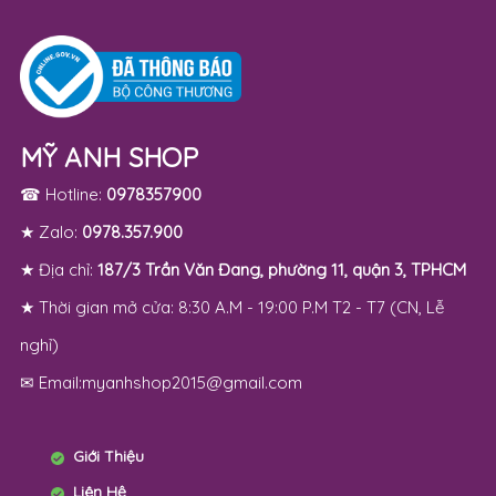
MỸ ANH SHOP
☎ Hotline:
0978357900
★ Zalo:
0978.357.900
★ Địa chỉ:
187/3 Trần Văn Đang, phường 11, quận 3, TPHCM
★ Thời gian mở cửa: 8:30 A.M - 19:00 P.M T2 - T7 (CN, Lễ
nghỉ)
✉ Email:myanhshop2015@gmail.com
Giới Thiệu
Liên Hệ