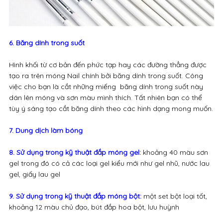
6. Băng dính trong suốt
Hình khối từ cơ bản đến phức tạp hay các đường thẳng được
tạo ra trên móng Nail chính bởi băng dính trong suốt. Công
việc cho bạn là cắt những miếng băng dính trong suốt này
dán lên móng và sơn màu mình thích. Tất nhiên bạn có thể
tùy ý sáng tạo cắt băng dính theo các hình dạng mong muốn.
7. Dung dịch làm bóng
8. Sử dụng trong kỹ thuật đắp móng gel:
khoảng 40 màu sơn
gel trong đó có cả các loại gel kiểu mới như gel nhũ, nước lau
gel, giấy lau gel
9. Sử dụng trong kỹ thuật đắp móng bột:
một set bột loại tốt,
khoảng 12 màu chủ đạo, bút đắp hoa bột, lưu huỳnh