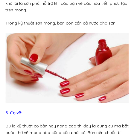
khô lại là sơn phủ; hỗ trợ khi các bạn vẽ các họa tiết phức tạp
trên móng.
Trong kỹ thuật sơn móng, bạn còn cần cả nước pha sơn.
5. Cọ vẽ:
Dù là kỹ thuật cơ bản hay nâng cao thì đây là dụng cụ mà bắt
buộc thợ vẽ móng nào cũng cần phải có. Bạn nên chuẩn bị