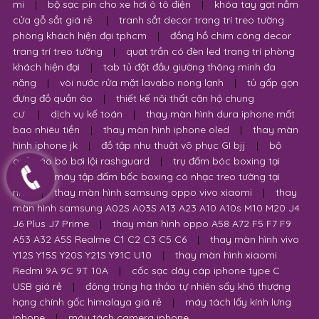
mi
|
bộ sạc pin cho xe hơi ô tô điện
|
khóa tay gạt nắm
cửa gỗ sắt giá rẻ
|
tranh sắt decor trang trí treo tường
phòng khách hiện đại tphcm
|
đồng hồ chim công decor
trang trí treo tường
|
quạt trần có đèn led trang trí phòng
khách hiện đại
|
tab tủ đặt đầu giường thông minh đa
năng
|
vòi nước rửa mặt lavabo nóng lạnh
|
tủ gấp gọn
đựng đồ quần áo
|
thiết kế nội thất căn hộ chung
cư
|
dịch vụ kế toán
|
thay màn hình dura iphone mất
bao nhiêu tiền
|
thay màn hình iphone oled
|
thay màn
hình iphone jk
|
đồ tập nhu thuật võ phục GI bjj
|
bộ
quần áo bó bơi lội rashguard
|
trụ đấm bóc boxing tại
nhà
|
máy tập đấm bốc boxing có nhạc treo tường tại
nhà
|
thay màn hình samsung oppo vivo xiaomi
|
thay
màn hình samsung A02S A03S A13 A23 A10 A10s M10 M20 J4
J6 Plus J7 Prime
|
thay màn hình oppo A58 A72 F5 F7 F9
A53 A32 A5S Realme C1 C2 C3 C5 C6
|
thay màn hình vivo
Y12S Y15S Y20S Y21S Y91C U10
|
thay màn hình xiaomi
Redmi 9A 9C 9T 10A
|
cốc sạc dây cáp iphone type C
USB giá rẻ
|
đông trùng hạ thảo tự nhiên sấy khô thượng
hạng chính gốc himalaya giá rẻ
|
máy tách lấy kính lưng
iphone
|
máy tách camera iphone