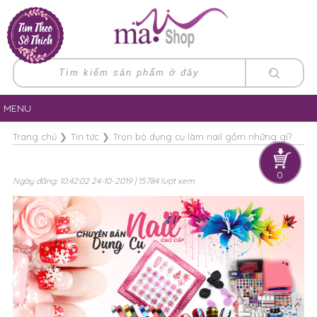
MENU
Trang chủ
❯
Tin tức
❯
Trọn bộ dụng cụ làm nail gồm những gì?
0
Ngày đăng: 10:42:02 24-10-2019 | 15784 lượt xem