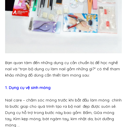
Bạn quan tâm đến những dụng cụ cần chuẩn bị để học nghề
nail và "trọn bộ dụng cụ làm nail gồm những gì?" có thể tham
khảo những đồ dùng cần thiết làm móng sau:
1. Dụng cụ vệ sinh móng
Nail care – chăm sóc móng trước khi bắt đầu làm móng chính
là bước giúp cho quá trình tạo ra bộ nail đẹp được suôn sẻ.
Dụng cụ hỗ trợ trong bước này bao gồm: Bấm, Giũa móng
tay, Kìm kẹp móng, bát ngâm tay, kìm nhặt da, bút dưỡng
móng …