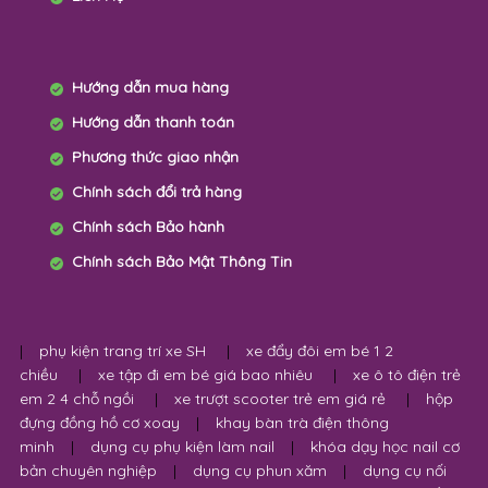
Hướng dẫn mua hàng
Hướng dẫn thanh toán
Phương thức giao nhận
Chính sách đổi trả hàng
Chính sách Bảo hành
Chính sách Bảo Mật Thông Tin
|
phụ kiện trang trí xe SH
|
xe đẩy đôi em bé 1 2
chiều
|
xe tập đi em bé giá bao nhiêu
|
xe ô tô điện trẻ
em 2 4 chỗ ngồi
|
xe trượt scooter trẻ em giá rẻ
|
hộp
đựng đồng hồ cơ xoay
|
khay bàn trà điện thông
minh
|
dụng cụ phụ kiện làm nail
|
khóa dạy học nail cơ
bản chuyên nghiệp
|
dụng cụ phun xăm
|
dụng cụ nối