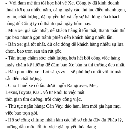
- Với đam mê tìm tòi học hỏi về Xe, Công ty đã kinh doanh
thuận lợi qua nhiều năm, càng ngày các thủ tục điều nhanh gọn,
uy tín, chất lượng, đặt quyền lợi và lấy sự hài lòng của khách
hàng để Công ty có thành quả ngày hôm nay.
- Mua xe: giá xác nhất, để khách hàng ít tổn thất, thanh toán thủ
tục bao nhanh gọn tránh phiền đến khách hàng nhiều lần.
- Bán xe: giá tốt nhất, đủ các dòng để khách hàng nhiều sự lựa
chọn, bao trọn san tên rút gốc.
- Tân trang chăm sóc: chất lượng hơn hết bởi công viêc hàng
ngày chăm kỹ lưỡng để đảm bảo Xe bán ra thị trường đẹp nhất.
- Bán phụ kiện xe : Lót sàn,vvv… sẽ phù hợp nhất với từ màu
sắc đến chất lượng.
- Cho Thuê xe có tài: được ngồi Rangrover, Mer,
Lexus,Toyota,Kia.. vô tư khỏi lo việc mất
thời gian tìm đường, trôi chảy công việc.
- Thủ tục ngân hàng: Cần Vay, đáo hạn, làm mới gia hạn mọi
việc bao trọn gói.
- Hồ sơ công chứng: nhận làm các hồ sơ chưa đầy đủ Pháp lý,
hướng dẫn mức tối ưu việc giải quyết thỏa đáng.