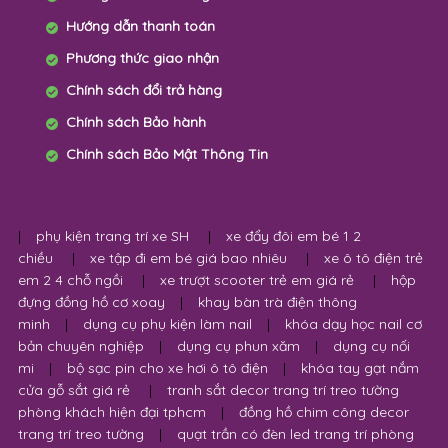
Hướng dẫn thanh toán
Phương thức giao nhận
Chính sách đổi trả hàng
Chính sách Bảo hành
Chính sách Bảo Mật Thông Tin
|
phụ kiện trang trí xe SH
|
xe đẩy đôi em bé 1 2
chiều
|
xe tập đi em bé giá bao nhiêu
|
xe ô tô điện trẻ
em 2 4 chỗ ngồi
|
xe trượt scooter trẻ em giá rẻ
|
hộp
đựng đồng hồ cơ xoay
|
khay bàn trà điện thông
minh
|
dụng cụ phụ kiện làm nail
|
khóa dạy học nail cơ
bản chuyên nghiệp
|
dụng cụ phun xăm
|
dụng cụ nối
mi
|
bộ sạc pin cho xe hơi ô tô điện
|
khóa tay gạt nắm
cửa gỗ sắt giá rẻ
|
tranh sắt decor trang trí treo tường
phòng khách hiện đại tphcm
|
đồng hồ chim công decor
trang trí treo tường
|
quạt trần có đèn led trang trí phòng