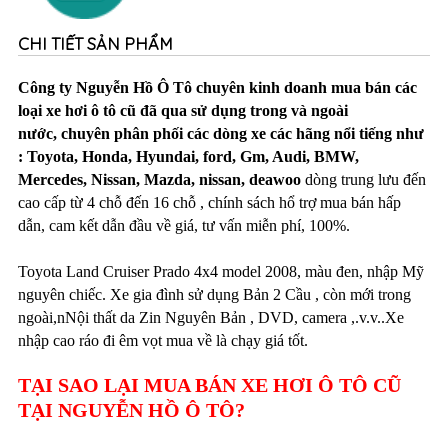
CHI TIẾT SẢN PHẨM
Công ty Nguyễn Hồ Ô Tô chuyên kinh doanh mua bán các
loại xe hơi ô tô cũ đã qua sử dụng trong và ngoài
nước, chuyên phân phối các dòng xe các hãng nổi tiếng như
: Toyota, Honda, Hyundai, ford, Gm, Audi, BMW,
Mercedes, Nissan, Mazda, nissan, deawoo
dòng trung lưu đến
cao cấp từ 4 chỗ đến 16 chỗ , chính sách hổ trợ mua bán hấp
dẫn, cam kết dẫn đầu về giá, tư vấn miễn phí, 100%.
Toyota Land Cruiser Prado 4x4 model 2008, màu đen, nhập Mỹ
nguyên chiếc. Xe gia đình sử dụng Bản 2 Cầu , còn mới trong
ngoài,nNội thất da Zin Nguyên Bản , DVD, camera ,.v.v..Xe
nhập cao ráo đi êm vọt mua về là chạy giá tốt.
TẠI SAO LẠI MUA BÁN XE HƠI Ô TÔ CŨ
TẠI NGUYỄN HỒ Ô TÔ?