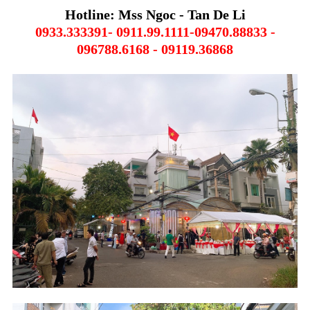
Hotline: Mss Ngoc - Tan De Li
0933.333391- 0911.99.1111-09470.88833 -
096788.6168 - 09119.36868