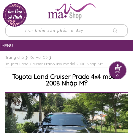
MENU
Trang chủ
❯
Xe Hơi Cũ
❯
Toyota Land Cruiser Prado 4x4 model 2008 Nhập MỸ
Toyota Land Cruiser Prado 4x4 model
0
2008 Nhập MỸ