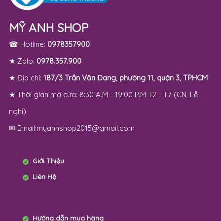
MỸ ANH SHOP
☎ Hotline:
0978357900
★ Zalo:
0978.357.900
★ Địa chỉ:
187/3 Trần Văn Đang, phường 11, quận 3, TPHCM
★ Thời gian mở cửa: 8:30 A.M - 19:00 P.M T2 - T7 (CN, Lễ
nghỉ)
✉ Email:myanhshop2015@gmail.com
Giới Thiệu
Liên Hệ
Hướng dẫn mua hàng