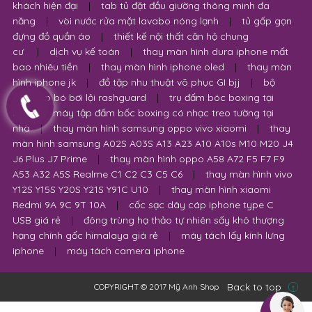
khách hiện đại
|
tab tủ đặt đầu giường thông minh đa
năng
|
vòi nước rửa mặt lavabo nóng lạnh
|
tủ gấp gọn
đựng đồ quần áo
|
thiết kế nội thất căn hộ chung
cư
|
dịch vụ kế toán
|
thay màn hình dura iphone mất
bao nhiêu tiền
|
thay màn hình iphone oled
|
thay màn
hình iphone jk
|
đồ tập nhu thuật võ phục GI bjj
|
bộ
quần áo bó bơi lội rashguard
|
trụ đấm bóc boxing tại
nhà
|
máy tập đấm bốc boxing có nhạc treo tường tại
nhà
|
thay màn hình samsung oppo vivo xiaomi
|
thay
màn hình samsung A02S A03S A13 A23 A10 A10s M10 M20 J4
J6 Plus J7 Prime
|
thay màn hình oppo A58 A72 F5 F7 F9
A53 A32 A5S Realme C1 C2 C3 C5 C6
|
thay màn hình vivo
Y12S Y15S Y20S Y21S Y91C U10
|
thay màn hình xiaomi
Redmi 9A 9C 9T 10A
|
cốc sạc dây cáp iphone type C
USB giá rẻ
|
đông trùng hạ thảo tự nhiên sấy khô thượng
hạng chính gốc himalaya giá rẻ
|
máy tách lấy kính lưng
iphone
|
máy tách camera iphone
Back to top
COPYRIGHT © 2017 Mỹ Anh Shop