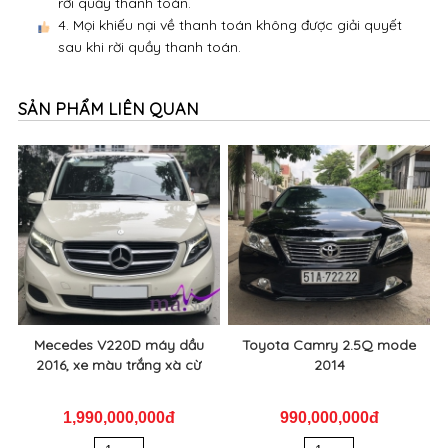
rời quầy thanh toán.
4. Mọi khiếu nại về thanh toán không được giải quyết
sau khi rời quầy thanh toán.
SẢN PHẨM LIÊN QUAN
Mecedes V220D máy dầu
Toyota Camry 2.5Q mode
2016, xe màu trắng xà cừ
2014
1,990,000,000đ
990,000,000đ