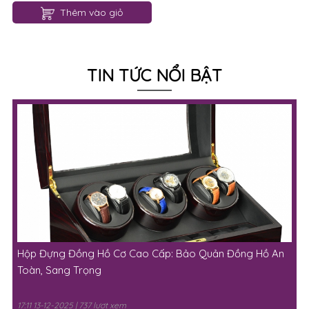
Thêm vào giỏ
TIN TỨC NỔI BẬT
Hộp Đựng Đồng Hồ Cơ Cao Cấp: Bảo Quản Đồng Hồ An
Toàn, Sang Trọng
17:11 13-12-2025 | 737 lượt xem