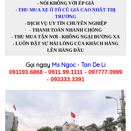
- NÓI KHÔNG VỚI ÉP GIÁ
- THU MUA XE Ô TÔ CŨ GIÁ CAO NHẤT THỊ
TRƯỜNG
- DỊCH VỤ UY TÍN CHUYÊN NGHIỆP
- THANH TOÁN NHANH CHÓNG
- THU MUA TẬN NƠI - KHÔNG NGẠI ĐƯỜNG XA
- LUÔN ĐẶT SỰ HÀI LÒNG CỦA KHÁCH HÀNG
LÊN HÀNG ĐẦU
Gọi ngay
Ms Ngoc - Tan De Li
091193.6868 - 0911.99.1111 - 097777.0999
-
093333.3391