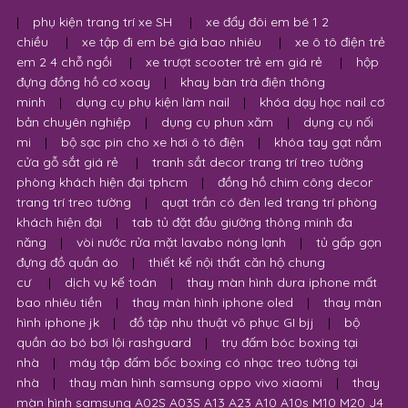
|
phụ kiện trang trí xe SH
|
xe đẩy đôi em bé 1 2
chiều
|
xe tập đi em bé giá bao nhiêu
|
xe ô tô điện trẻ
em 2 4 chỗ ngồi
|
xe trượt scooter trẻ em giá rẻ
|
hộp
đựng đồng hồ cơ xoay
|
khay bàn trà điện thông
minh
|
dụng cụ phụ kiện làm nail
|
khóa dạy học nail cơ
bản chuyên nghiệp
|
dụng cụ phun xăm
|
dụng cụ nối
mi
|
bộ sạc pin cho xe hơi ô tô điện
|
khóa tay gạt nắm
cửa gỗ sắt giá rẻ
|
tranh sắt decor trang trí treo tường
phòng khách hiện đại tphcm
|
đồng hồ chim công decor
trang trí treo tường
|
quạt trần có đèn led trang trí phòng
khách hiện đại
|
tab tủ đặt đầu giường thông minh đa
năng
|
vòi nước rửa mặt lavabo nóng lạnh
|
tủ gấp gọn
đựng đồ quần áo
|
thiết kế nội thất căn hộ chung
cư
|
dịch vụ kế toán
|
thay màn hình dura iphone mất
bao nhiêu tiền
|
thay màn hình iphone oled
|
thay màn
hình iphone jk
|
đồ tập nhu thuật võ phục GI bjj
|
bộ
quần áo bó bơi lội rashguard
|
trụ đấm bóc boxing tại
nhà
|
máy tập đấm bốc boxing có nhạc treo tường tại
nhà
|
thay màn hình samsung oppo vivo xiaomi
|
thay
màn hình samsung A02S A03S A13 A23 A10 A10s M10 M20 J4