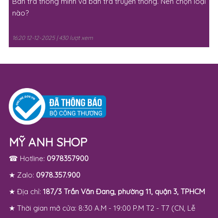
Bàn trà thông minh và bàn trà truyền thống. Nên chọn loại
nào?
16:20 12-12-2025 | 430 lượt xem
MỸ ANH SHOP
☎ Hotline:
0978357900
★ Zalo:
0978.357.900
★ Địa chỉ:
187/3 Trần Văn Đang, phường 11, quận 3, TPHCM
★ Thời gian mở cửa: 8:30 A.M - 19:00 P.M T2 - T7 (CN, Lễ