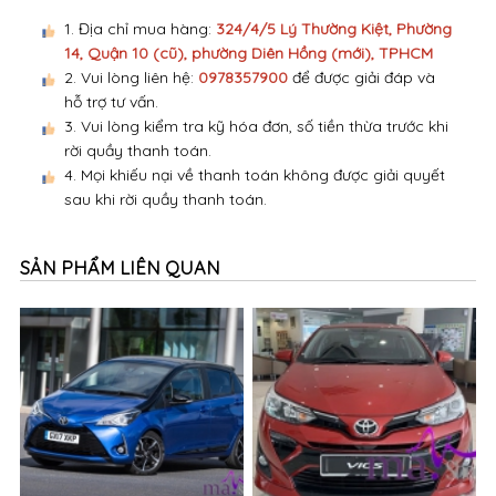
1. Địa chỉ mua hàng:
324/4/5 Lý Thường Kiệt, Phường
14, Quận 10 (cũ), phường Diên Hồng (mới), TPHCM
2. Vui lòng liên hệ:
0978357900
để được giải đáp và
hỗ trợ tư vấn.
3. Vui lòng kiểm tra kỹ hóa đơn, số tiền thừa trước khi
rời quầy thanh toán.
4. Mọi khiếu nại về thanh toán không được giải quyết
sau khi rời quầy thanh toán.
SẢN PHẨM LIÊN QUAN