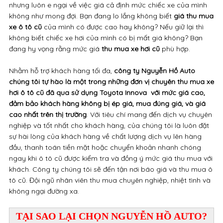
nhưng luôn e ngại về việc giá cả định mức chiếc xe của mình
không như mong đợi. Bạn đang lo lắng không biết
giá thu mua
xe ô tô cũ
của mình có được cao hay không? Nếu giữ lại thì
không biết chiếc xe hơi của mình có bị mất giá không? Bạn
đang hy vọng rằng mức giá
thu mua xe hơi cũ
phù hợp.
Nhằm hỗ trợ khách hàng tối đa,
công ty Nguyễn Hồ Auto
chúng tôi tự hào là một trong những đơn vị chuyên thu mua xe
hơi ô tô cũ đã qua sử dụng Toyota Innova với mức giá cao,
đảm bảo khách hàng không bị ép giá, mua đúng giá, và giá
cao nhất trên thị trường
. Với tiêu chí mang đến dịch vụ chuyên
nghiệp và tốt nhất cho khách hàng, của chúng tôi là luôn đặt
sự hài lòng của khách hàng về chất lượng dịch vụ lên hàng
đầu, thanh toán tiền mặt hoặc chuyển khoản nhanh chóng
ngay khi ô tô cũ được kiểm tra và đồng ý mức giá thu mua với
khách. Công ty chúng tôi sẽ đến tận nơi báo giá và thu mua ô
tô cũ. Đội ngũ nhân viên thu mua chuyên nghiệp, nhiệt tình và
không ngại đường xa.
TẠI SAO LẠI CHỌN NGUYỄN HỒ AUTO?