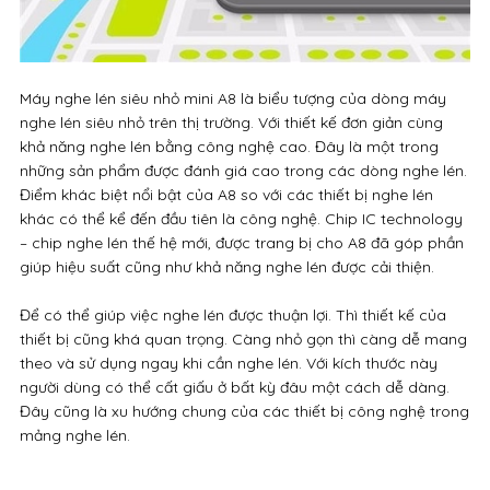
Máy nghe lén siêu nhỏ mini A8 là biểu tượng của dòng máy
nghe lén siêu nhỏ trên thị trường. Với thiết kế đơn giản cùng
khả năng nghe lén bằng công nghệ cao. Đây là một trong
những sản phẩm được đánh giá cao trong các dòng nghe lén.
Điểm khác biệt nổi bật của A8 so với các thiết bị nghe lén
khác có thể kể đến đầu tiên là công nghệ. Chip IC technology
– chip nghe lén thế hệ mới, được trang bị cho A8 đã góp phần
giúp hiệu suất cũng như khả năng nghe lén được cải thiện.
Để có thể giúp việc nghe lén được thuận lợi. Thì thiết kế của
thiết bị cũng khá quan trọng. Càng nhỏ gọn thì càng dễ mang
theo và sử dụng ngay khi cần nghe lén. Với kích thước này
người dùng có thể cất giấu ở bất kỳ đâu một cách dễ dàng.
Đây cũng là xu hướng chung của các thiết bị công nghệ trong
mảng nghe lén.