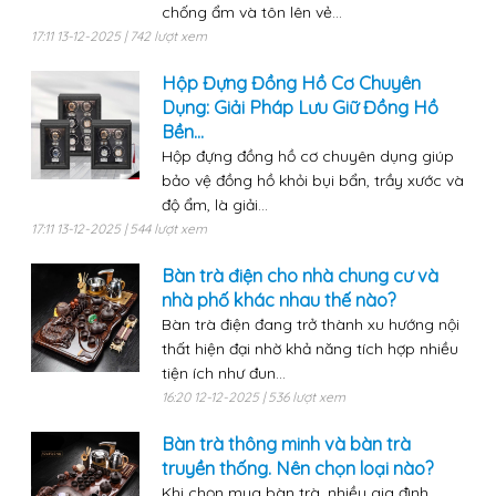
chống ẩm và tôn lên vẻ...
17:11 13-12-2025 | 742 lượt xem
Hộp Đựng Đồng Hồ Cơ Chuyên
Dụng: Giải Pháp Lưu Giữ Đồng Hồ
Bền...
Hộp đựng đồng hồ cơ chuyên dụng giúp
bảo vệ đồng hồ khỏi bụi bẩn, trầy xước và
độ ẩm, là giải...
17:11 13-12-2025 | 544 lượt xem
Bàn trà điện cho nhà chung cư và
nhà phố khác nhau thế nào?
Bàn trà điện đang trở thành xu hướng nội
thất hiện đại nhờ khả năng tích hợp nhiều
tiện ích như đun...
16:20 12-12-2025 | 536 lượt xem
Bàn trà thông minh và bàn trà
truyền thống. Nên chọn loại nào?
Khi chọn mua bàn trà, nhiều gia đình