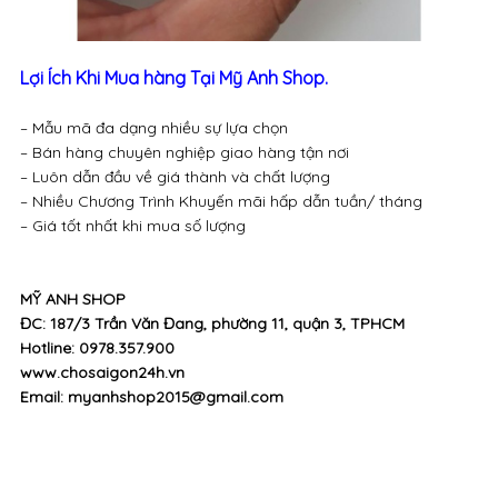
Lợi Ích Khi Mua hàng Tại Mỹ Anh Shop.
– Mẫu mã đa dạng nhiều sự lựa chọn
– Bán hàng chuyên nghiệp giao hàng tận nơi
– Luôn dẫn đầu về giá thành và chất lượng
– Nhiều Chương Trình Khuyến mãi hấp dẫn tuần/ tháng
– Giá tốt nhất khi mua số lượng
MỸ ANH SHOP
ĐC: 187/3 Trần Văn Đang, phường 11, quận 3, TPHCM
Hotline: 0978.357.900
www.chosaigon24h.vn
Email: myanhshop2015@gmail.com