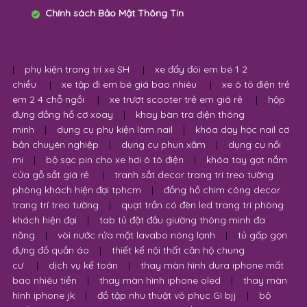
Chính sách Bảo Mật Thông Tin
|
phụ kiện trang trí xe SH
|
xe đẩy đôi em bé 1 2
chiều
|
xe tập đi em bé giá bao nhiêu
|
xe ô tô điện trẻ
em 2 4 chỗ ngồi
|
xe trượt scooter trẻ em giá rẻ
|
hộp
đựng đồng hồ cơ xoay
|
khay bàn trà điện thông
minh
|
dụng cụ phụ kiện làm nail
|
khóa dạy học nail cơ
bản chuyên nghiệp
|
dụng cụ phun xăm
|
dụng cụ nối
mi
|
bộ sạc pin cho xe hơi ô tô điện
|
khóa tay gạt nắm
cửa gỗ sắt giá rẻ
|
tranh sắt decor trang trí treo tường
phòng khách hiện đại tphcm
|
đồng hồ chim công decor
trang trí treo tường
|
quạt trần có đèn led trang trí phòng
khách hiện đại
|
tab tủ đặt đầu giường thông minh đa
năng
|
vòi nước rửa mặt lavabo nóng lạnh
|
tủ gấp gọn
đựng đồ quần áo
|
thiết kế nội thất căn hộ chung
cư
|
dịch vụ kế toán
|
thay màn hình dura iphone mất
bao nhiêu tiền
|
thay màn hình iphone oled
|
thay màn
hình iphone jk
|
đồ tập nhu thuật võ phục GI bjj
|
bộ