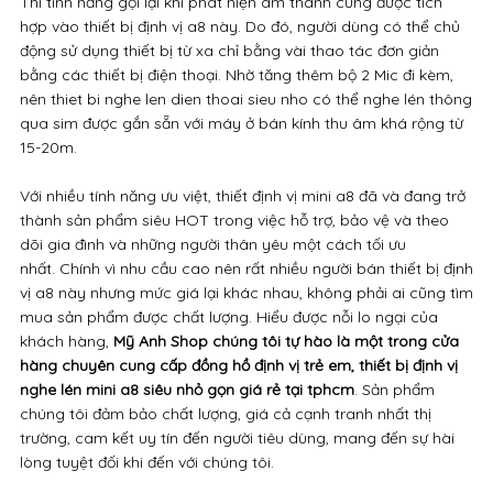
Thì tính năng gọi lại khi phát hiện âm thanh cũng được tích
hợp vào thiết bị định vị a8 này. Do đó, người dùng có thể chủ
động sử dụng thiết bị từ xa chỉ bằng vài thao tác đơn giản
bằng các thiết bị điện thoại. Nhờ tăng thêm bộ 2 Mic đi kèm,
nên thiet bi nghe len dien thoai sieu nho có thể nghe lén thông
qua sim được gắn sẵn với máy ở bán kính thu âm khá rộng từ
15-20m.
Với nhiều tính năng ưu việt, thiết định vị mini a8 đã và đang trở
thành sản phẩm siêu HOT trong việc hỗ trợ, bảo vệ và theo
dõi gia đình và những người thân yêu một cách tối ưu
nhất. Chính vì nhu cầu cao nên rất nhiều người bán thiết bị định
vị a8 này nhưng mức giá lại khác nhau, không phải ai cũng tìm
mua sản phẩm được chất lượng. Hiểu được nỗi lo ngại của
khách hàng,
Mỹ Anh Shop chúng tôi tự hào là một trong cửa
hàng chuyên cung cấp đồng hồ định vị trẻ em, thiết bị định vị
nghe lén mini a8 siêu nhỏ gọn giá rẻ tại tphcm
. Sản phẩm
chúng tôi đảm bảo chất lượng, giá cả cạnh tranh nhất thị
trường, cam kết uy tín đến người tiêu dùng, mang đến sự hài
lòng tuyệt đối khi đến với chúng tôi.