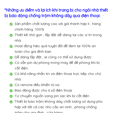
*Những ưu điểm và lợi ích khi trang bị cho ngôi nhà thiết
bị báo động chống trộm không dây qua điện thoại:
Sản phẩm chất lượng cao với giả thành hợp lí , hàng
chính hãng 100%
Thiết kế nhỏ gọn , lắp đặt dễ dàng tại các vị trí trong
nhà .
Hoạt động hiệu quả tuyệt đối để đem lại 100% an
toàn cho gia đình bạn .
Dễ dàng lắp đặt , ai cũng có thể sử dụng được .
Có sẵn pin dự phòng trong máy để đề phòng khi bị
cắt điện.
Có khả năng nhắn tin và điện thoại trực tiếp cho chủ
nhà .
Có remote điều khiển từ xa.
Báo động được cho 6 số điện thoại.
Tự chuyển nguồn sang pin sạc khi bị cắt điện .
Thiết bị báo trộm không dây chất lượng sử dụng phù
hợp với tất cả các nhu cầu an ninh , phòng chống
trộm cho gia đình , cửa hàng , ….