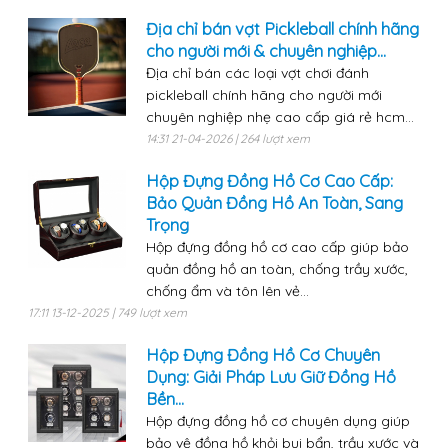
Địa chỉ bán vợt Pickleball chính hãng
cho người mới & chuyên nghiệp...
Địa chỉ bán các loại vợt chơi đánh
pickleball chính hãng cho người mới
chuyên nghiệp nhẹ cao cấp giá rẻ hcm...
14:31 21-04-2026 | 264 lượt xem
Hộp Đựng Đồng Hồ Cơ Cao Cấp:
Bảo Quản Đồng Hồ An Toàn, Sang
Trọng
Hộp đựng đồng hồ cơ cao cấp giúp bảo
quản đồng hồ an toàn, chống trầy xước,
chống ẩm và tôn lên vẻ...
17:11 13-12-2025 | 749 lượt xem
Hộp Đựng Đồng Hồ Cơ Chuyên
Dụng: Giải Pháp Lưu Giữ Đồng Hồ
Bền...
Hộp đựng đồng hồ cơ chuyên dụng giúp
bảo vệ đồng hồ khỏi bụi bẩn, trầy xước và