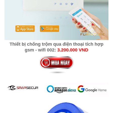
Thiết bị chống trộm qua điện thoại tích hợp
gsm - wifi 002:
3.200.000 VND