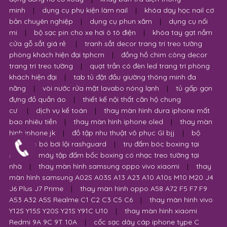
minh
|
dụng cụ phụ kiện làm nail
|
khóa dạy học nail cơ
bản chuyên nghiệp
|
dụng cụ phun xăm
|
dụng cụ nối
mi
|
bộ sạc pin cho xe hơi ô tô điện
|
khóa tay gạt nắm
cửa gỗ sắt giá rẻ
|
tranh sắt decor trang trí treo tường
phòng khách hiện đại tphcm
|
đồng hồ chim công decor
trang trí treo tường
|
quạt trần có đèn led trang trí phòng
khách hiện đại
|
tab tủ đặt đầu giường thông minh đa
năng
|
vòi nước rửa mặt lavabo nóng lạnh
|
tủ gấp gọn
đựng đồ quần áo
|
thiết kế nội thất căn hộ chung
cư
|
dịch vụ kế toán
|
thay màn hình dura iphone mất
bao nhiêu tiền
|
thay màn hình iphone oled
|
thay màn
hình iphone jk
|
đồ tập nhu thuật võ phục GI bjj
|
bộ
quần áo bó bơi lội rashguard
|
trụ đấm bóc boxing tại
nhà
|
máy tập đấm bốc boxing có nhạc treo tường tại
nhà
|
thay màn hình samsung oppo vivo xiaomi
|
thay
màn hình samsung A02S A03S A13 A23 A10 A10s M10 M20 J4
J6 Plus J7 Prime
|
thay màn hình oppo A58 A72 F5 F7 F9
A53 A32 A5S Realme C1 C2 C3 C5 C6
|
thay màn hình vivo
Y12S Y15S Y20S Y21S Y91C U10
|
thay màn hình xiaomi
Redmi 9A 9C 9T 10A
|
cốc sạc dây cáp iphone type C