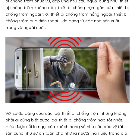
bị chống trộm phục vụ, đáp ứng nhu cầu người dùng như: thiết
bị chống trộm không dây, thiết bị chống trộm gắn cửa, thiết bị
chống trộm ngoài trời, thiết bị chống trộm hồng ngoại, thiết bị
chống trộm qua điện thoại.....đa dạng từ các nhà sản xuất
trong và ngoài nước.
Với sự đa dạng của các loại thiết bị chống trộm nhưng không
phải ai cũng biết được loại thiết bị chống trộm nào tốt nhất.
Hiểu được nỗi lo ngại của khách hàng về nhu cầu bảo vệ tài
sản cũng như sự an toàn cho những người thân yêu trong gia