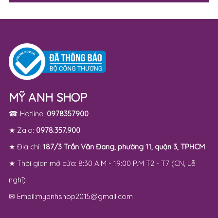
MỸ ANH SHOP
☎ Hotline:
0978357900
★ Zalo:
0978.357.900
★ Địa chỉ:
187/3 Trần Văn Đang, phường 11, quận 3, TPHCM
★ Thời gian mở cửa: 8:30 A.M - 19:00 P.M T2 - T7 (CN, Lễ
nghỉ)
✉ Email:myanhshop2015@gmail.com