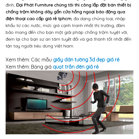
đình,
Đại Phát Furniture chúng tôi thi công lắp đặt bán thiết bị
chống trộm không dây gắn cửa hồng ngoại báo động qua
điện thoại cao cấp giá rẻ tphcm
, đa dạng chủng loại, nhập
khẩu từ các nước, mức giá cạnh tranh nhất thị trường, đảm
bảo mang đến cho bạn một giải pháp chống trộm tuyệt vời,
đem lại cho bạn sự an tâm tuyệt đối và giá thành tốt nhất đến
tận tay người tiêu dùng Việt Nam.
Xem thêm: Các mẫu
giấy dán tường 3d đẹp giá rẻ
Xem thêm: Bảng giá
quạt trần đèn giá rẻ