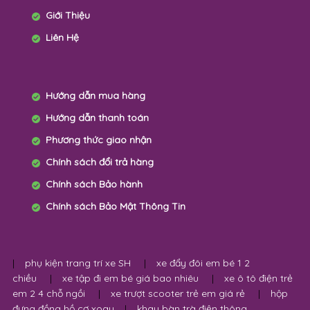
Giới Thiệu
Liên Hệ
Hướng dẫn mua hàng
Hướng dẫn thanh toán
Phương thức giao nhận
Chính sách đổi trả hàng
Chính sách Bảo hành
Chính sách Bảo Mật Thông Tin
|
phụ kiện trang trí xe SH
|
xe đẩy đôi em bé 1 2
chiều
|
xe tập đi em bé giá bao nhiêu
|
xe ô tô điện trẻ
em 2 4 chỗ ngồi
|
xe trượt scooter trẻ em giá rẻ
|
hộp
đựng đồng hồ cơ xoay
|
khay bàn trà điện thông