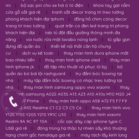
mi
|
bộ sạc pin cho xe hơi ô tô điện
|
khóa tay gạt nắm
cửa gỗ sắt giá rẻ
|
tranh sắt decor trang trí treo tường
phòng khách hiện đại tphcm
|
đồng hồ chim công decor
trang trí treo tường
|
quạt trần có đèn led trang trí phòng
khách hiện đại
|
tab tủ đặt đầu giường thông minh đa
năng
|
vòi nước rửa mặt lavabo nóng lạnh
|
tủ gấp gọn
đựng đồ quần áo
|
thiết kế nội thất căn hộ chung
cư
|
dịch vụ kế toán
|
thay màn hình dura iphone mất
bao nhiêu tiền
|
thay màn hình iphone oled
|
thay màn
hình iphone jk
|
đồ tập nhu thuật võ phục GI bjj
|
bộ
quần áo bó bơi lội rashguard
|
trụ đấm bóc boxing tại
nhà
|
máy tập đấm bốc boxing có nhạc treo tường tại
nhà
|
thay màn hình samsung oppo vivo xiaomi
|
thay
màn hình samsung A02S A03S A13 A23 A10 A10s M10 M20 J4
J6 Plus J7 Prime
|
thay màn hình oppo A58 A72 F5 F7 F9
A53 A32 A5S Realme C1 C2 C3 C5 C6
|
thay màn hình vivo
Y12S Y15S Y20S Y21S Y91C U10
|
thay màn hình xiaomi
Redmi 9A 9C 9T 10A
|
cốc sạc dây cáp iphone type C
USB giá rẻ
|
đông trùng hạ thảo tự nhiên sấy khô thượng
hạng chính gốc himalaya giá rẻ
|
máy tách lấy kính lưng