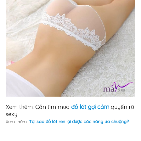
Xem thêm: Cần tìm mua
đồ lót gợi cảm
quyến rũ
sexy
Xem thêm:
Tại sao đồ lót ren lại được các nàng ưa chuộng?