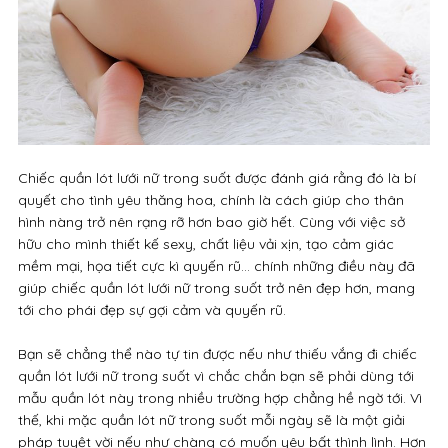
Chiếc quần lót lưới nữ trong suốt được đánh giá rằng đó là bí
quyết cho tình yêu thăng hoa, chính là cách giúp cho thân
hình nàng trở nên rạng rỡ hơn bao giờ hết. Cùng với việc sở
hữu cho mình thiết kế sexy, chất liệu vải xịn, tạo cảm giác
mềm mại, họa tiết cực kì quyến rũ… chính những điều này đã
giúp chiếc quần lót lưới nữ trong suốt trở nên đẹp hơn, mang
tới cho phái đẹp sự gợi cảm và quyến rũ.
Bạn sẽ chẳng thể nào tự tin được nếu như thiếu vắng đi chiếc
quần lót lưới nữ trong suốt vì chắc chắn bạn sẽ phải dùng tới
mẫu quần lót này trong nhiều trường hợp chẳng hề ngờ tới. Vì
thế, khi mặc quần lót nữ trong suốt mỗi ngày sẽ là một giải
pháp tuyệt vời nếu như chàng có muốn yêu bất thình lình. Hơn