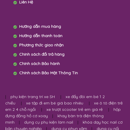
Liên Hệ
Hướng dẫn mua hàng
Hướng dẫn thanh toán
Phương thức giao nhận
Chính sách đổi trả hàng
Chính sách Bảo hành
Chính sách Bảo Mật Thông Tin
|
phụ kiện trang trí xe SH
|
xe đẩy đôi em bé 1 2
chiều
|
xe tập đi em bé giá bao nhiêu
|
xe ô tô điện trẻ
em 2 4 chỗ ngồi
|
xe trượt scooter trẻ em giá rẻ
|
hộp
đựng đồng hồ cơ xoay
|
khay bàn trà điện thông
minh
|
dụng cụ phụ kiện làm nail
|
khóa dạy học nail cơ
bản chuyên nghiệp
|
dụng cụ phun xăm
|
dụng cụ nối