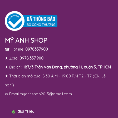
MỸ ANH SHOP
☎ Hotline:
0978357900
★ Zalo:
0978.357.900
★ Địa chỉ:
187/3 Trần Văn Đang, phường 11, quận 3, TPHCM
★ Thời gian mở cửa: 8:30 A.M - 19:00 P.M T2 - T7 (CN, Lễ
nghỉ)
✉ Email:myanhshop2015@gmail.com
Giới Thiệu