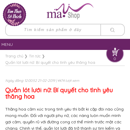
MENU
Trang chủ
❯
Tin tức
❯
0
Quần lót lưới nữ: Bí quyết cho tình yêu thăng hoa
Ngày đăng: 12:00:52 21-02-2019 | 4474 lượt xem
Quần lót lưới nữ: Bí quyết cho tình yêu
thăng hoa
Thăng hoa cảm xúc trong tình yêu thì bất kì cặp đôi nào cũng
mong muốn. Đối với người phụ nữ, các nàng luôn muốn mình
gợi cảm, quyến rũ với đường cong cơ thể mình trước mặt các
chàng. Chính vì thế, quần lót lưới đã trở thành sự tìm kiếm và