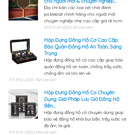
cho người mới & chuyên nghiệp...
Địa chỉ bán các loại vợt chơi đánh
pickleball chính hãng cho người mới
chuyên nghiệp nhẹ cao cấp giá rẻ hcm...
14:31 21-04-2026 | 261 lượt xem
Hộp Đựng Đồng Hồ Cơ Cao Cấp:
Bảo Quản Đồng Hồ An Toàn, Sang
Trọng
Hộp đựng đồng hồ cơ cao cấp giúp bảo
quản đồng hồ an toàn, chống trầy xước,
chống ẩm và tôn lên vẻ...
17:11 13-12-2025 | 742 lượt xem
Hộp Đựng Đồng Hồ Cơ Chuyên
Dụng: Giải Pháp Lưu Giữ Đồng Hồ
Bền...
Hộp đựng đồng hồ cơ chuyên dụng giúp
bảo vệ đồng hồ khỏi bụi bẩn, trầy xước và
độ ẩm, là giải...
17:11 13-12-2025 | 544 lượt xem