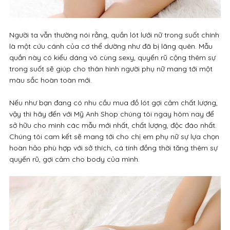
Người ta vẫn thường nói rằng, quần lót lưới nữ trong suốt chính
là một cứu cánh của cơ thể dường như đã bị lãng quên. Mẫu
quần này có kiểu dáng vô cùng sexy, quyến rũ cộng thêm sự
trong suốt sẽ giúp cho thân hình người phụ nữ mang tới một
màu sắc hoàn toàn mới.
Nếu như bạn đang có nhu cầu mua đồ lót gợi cảm chất lượng,
vậy thì hãy đến với Mỹ Anh Shop chúng tôi ngay hôm nay để
sở hữu cho mình các mẫu mới nhất, chất lượng, độc đáo nhất.
Chúng tôi cam kết sẽ mang tới cho chị em phụ nữ sự lựa chọn
hoàn hảo phù hợp với sở thích, cá tính đồng thời tăng thêm sự
quyến rũ, gợi cảm cho body của mình.